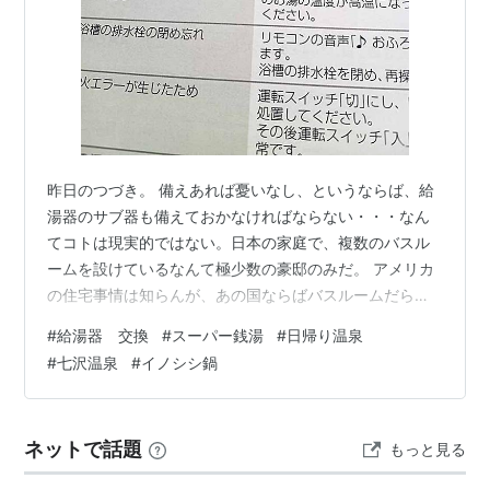
昨日のつづき。 備えあれば憂いなし、というならば、給
湯器のサブ器も備えておかなければならない・・・なん
てコトは現実的ではない。日本の家庭で、複数のバスル
ームを設けているなんて極少数の豪邸のみだ。 アメリカ
の住宅事情は知らんが、あの国ならばバスルームだらけ
の家があっても不思議ではない。知人のアメリカ人は、5
#
給湯器 交換
#
スーパー銭湯
#
日帰り温泉
つの浴室があるなどと語っていたから。その後、引越し
#
七沢温泉
#
イノシシ鍋
されたから現在の状況は知らん。ひょっとしたら20バス
ルームなんて言うかもしれない。昨今ご無沙汰なので元
気なのかもワカランけれど。 そんなワケで、前回の給湯
ネットで話題
もっと見る
器交換はどの様な感じだったかファイルを開いてみた。
すると「15年使用したからソロソロ交換し…