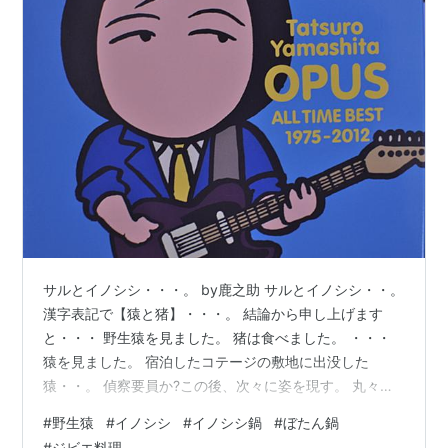
サルとイノシシ・・・。 by鹿之助 サルとイノシシ・・。
漢字表記で【猿と猪】・・・。 結論から申し上げます
と・・・ 野生猿を見ました。 猪は食べました。 ・・・
猿を見ました。 宿泊したコテージの敷地に出没した
猿・・。 偵察要員か?この後、次々に姿を現す。 丸々と
太っている。 冬が迫っているからこの姿かもしれないけ
#
野生猿
#
イノシシ
#
イノシシ鍋
#
ぼたん鍋
ど・・ エサが豊富なのか? コテージ利用者が禁を犯して
#
ジビエ料理