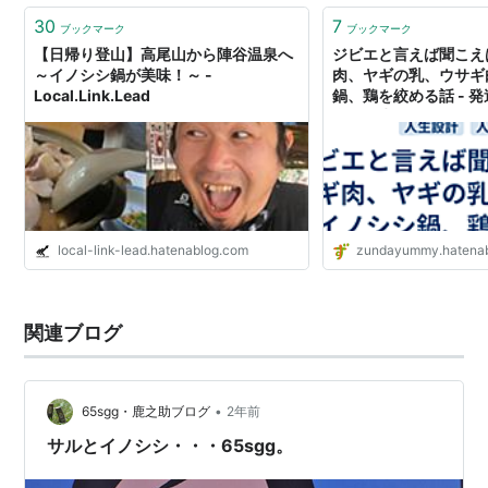
30
7
ブックマーク
ブックマーク
【日帰り登山】高尾山から陣谷温泉へ
ジビエと言えば聞こえ
～イノシシ鍋が美味！～ -
肉、ヤギの乳、ウサギ
Local.Link.Lead
鍋、鶏を絞める話 - 
学習や生活あれこれ
local-link-lead.hatenablog.com
zundayummy.hatena
関連ブログ
•
65sgg・鹿之助ブログ
2年前
サルとイノシシ・・・65sgg。