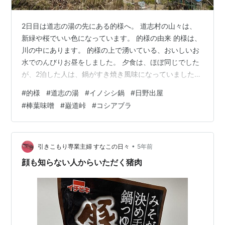
2日目は道志の湯の先にある的様へ。 道志村の山々は、
新緑や桜でいい色になっています。 的様の由来 的様は、
川の中にあります。 的様の上で湧いている、おいしいお
水でのんびりお昼をしました。 夕食は、ほぼ同じでした
が、2泊した人は、鍋がすき焼き風味になっていました。
おいしかった！ 3日目は、夜から大雨が降っていまし
#
的様
#
道志の湯
#
イノシシ鍋
#
日野出屋
た。 とりあえず、朝食。もちろん棒葉味噌です。 コシア
#
棒葉味噌
#
巌道峠
#
コシアブラ
ブラのきんぴら風がとっても美味しかったです！一人で
半分くらい食べちゃいました。 自転車は早々にあきらめ
て、Aさんに自転車を運んでいただき、Sさんの車で駅ま
で載せてもらうことに。 3台はそのまま、左の輪行袋が
•
引きこもり専業主婦 すなこの日々
5年前
私の自転車です。これに運転者…
顔も知らない人からいただく猪肉