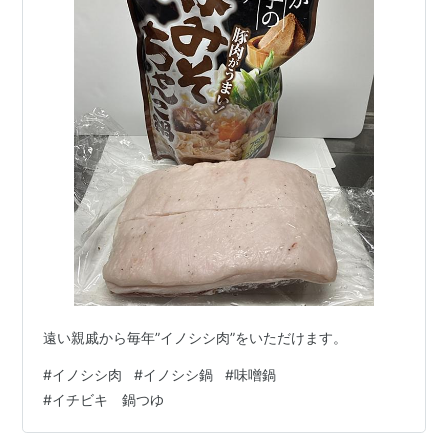
遠い親戚から毎年”イノシシ肉”をいただけます。
#
イノシシ肉
#
イノシシ鍋
#
味噌鍋
#
イチビキ 鍋つゆ