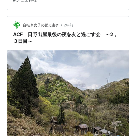
給餌してる? 👆動物園感覚でエサやり・・。 猪は食べま
した。 ぼたん鍋です。 この肉が付いていたイノシシの体
重は100kg! 捕獲は、先月末とのこと・・。 イノシシ肉
というか、ぼたん鍋旨い・・。 🍺ビールも旨い・・。
•
自転車女子の覚え書き
2年前
・・・歯応え…
ACF 日野出屋最後の夜を友と過ごす会 ～2，
３日目～