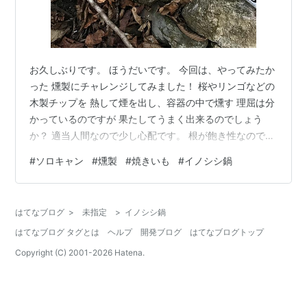
お久しぶりです。 ほうだいです。 今回は、やってみたか
った 燻製にチャレンジしてみました！ 桜やリンゴなどの
木製チップを 熱して煙を出し、容器の中で燻す 理屈は分
かっているのですが 果たしてうまく出来るのでしょう
か？ 適当人間なので少し心配です。 根が飽き性なので、
何回かやるだけ だと思うので燻製機を購入するのは もっ
#
ソロキャン
#
燻製
#
焼きいも
#
イノシシ鍋
たいないなあ・・。 という訳で小遣い制のサラーリーマ
ンに 優しい100均でそろえてみました。 ①アルミ容器2
組セット 軽くて熱も通りやすそう。 ⓶①にちょうどの
はてなブログ
>
未指定
>
イノシシ鍋
網 たったの200円！で 燻製機が出来上がりです。 別途、
はてなブログ タグとは
ヘルプ
開発ブログ
はてなブログトップ
木製チップを購入しました。 キャンプ当日、夜間の仕事
が 入り徹…
Copyright (C) 2001-
2026
Hatena.