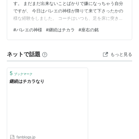
す。 まだまだ出来ないことばかりで嫌になっちゃう自分
ですが、 今日はバレエの神様が降りて来て下さったかの
様な経験をしました。 コーチはいつも、足を床に突き刺
す様な気持ちでって言うのですが、 ずっとその意味がよ
#
バレエの神様
#
継続はチカラ
#
座右の銘
くわかっていませんでした。 それが今日のレッスンでコ
ーチの一言に始めて納得できる感覚が訪れたのです。 コ
ーチは言いました。 足を床に刺す感覚で膝を伸ばすと腰
ネットで話題
もっと見る
の位置が上がります。 その言葉を聞いて膝を一層ギュッ
と伸ばすと腰がグッと上がって ああ、この感覚か、、、
と初めてコーチの教えようとし…
5
ブックマーク
継続はチカラなり
fanblogs.jp