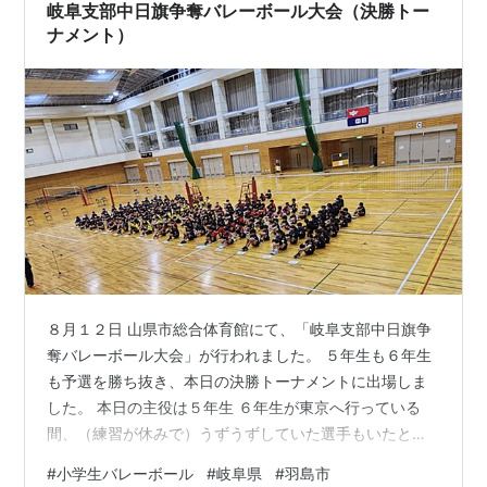
岐阜支部中日旗争奪バレーボール大会（決勝トー
ナメント）
８月１２日 山県市総合体育館にて、「岐阜支部中日旗争
奪バレーボール大会」が行われました。 ５年生も６年生
も予選を勝ち抜き、本日の決勝トーナメントに出場しま
した。 本日の主役は５年生 ６年生が東京へ行っている
間、（練習が休みで）うずうずしていた選手もいたと思
いますが、そのエネルギーをしっかりと発揮してくれま
#
小学生バレーボール
#
岐阜県
#
羽島市
した。 ５年生は、ベスト４が出そろい、本日は準決勝、