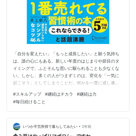
「自分を変えたい」「もっと成長したい」と願う気持ち
は、誰の心にもある。新しい年度のはじまりや節目のタ
イミングで、ふとそんな思いに駆られることも少なくな
い。しかし、多くの人がつまずくのは、変化を「一気に
起こそう」としてしまうことだ。何かを一度に成し遂げ
ようとすると、思うようにいかずに挫折してしまう。変
#
スキルアップ
#
継続はチカラ
#
継続は力
わりたいという願いが、かえって自分を追い詰めてしま
#
毎日続けること
うのは、とてももったいない。 本当に自分を変えたいな
ら、「焦らず、毎日続けること」に尽きる。どんなに小
さな一歩でも、それを毎日続けることができれば、やが
て大きな成果へとつながっていく。英単語を一日5つ覚え
•
いつか不労所得で暮らしてみたい
2年前
る。筋トレを5分だけやる。日記を3行だけ書く。…
含み益はやっぱりマボロシ～ですね