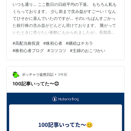
いつも通り… ここ数日の日経平均の下落。 もちろん私も
くらっております。 少し前まで含み益がすごーい！なん
てひそかに喜んでいたのですが… そのいちばんすごかっ
た銀行株の含み益がどんどん溶けております。 騰がって
いたときに売りたい衝動にもかられましたが… 長期高配
当株投資なのでは？と自分に言い聞かせググっとにぎっ
#
高配当株投資
#
株初心者
#
継続はチカラ
ておりました。 （私の三井住友FGは今日も陰線！7/5の
#
株初心者ブログ
#
コツコツ
#
主婦のおこづかい
11,350→8/6 8,000) 日経平均は昨日の大暴落から一転、
今日は大幅な値上がり。 下がっていて買いたいなぁと思
うものもありますがまだ不安定なようで怖くてたくさん
は買えず。 いつも通りコツコツとS株投資をしていまし
•
ポッチャリ徒然日記
3年前
た。 以前…
100記事いってた〜😊