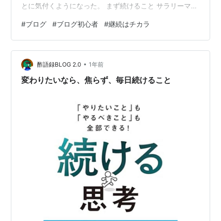
とに気付くようになった。 まず続けること サラリーマン
みたいに何時から始まって何時で終わるということがあ
#
ブログ
#
ブログ初心者
#
継続はチカラ
りません。書くのも自分次第、書かないのも自分次第。
自分の中で効果があるものが みんなに公表すること 僕の
場合はXのプロフィール欄のところに 「ブログ書いてま
•
す。週に２，３記事を１７：００に更新します。」 と書
酢語録BLOG 2.0
1年前
きました。全世界のどれくらいの人が僕のSNSを見るの
変わりたいなら、焦らず、毎日続けること
か分からないけど、全世界に発信した…