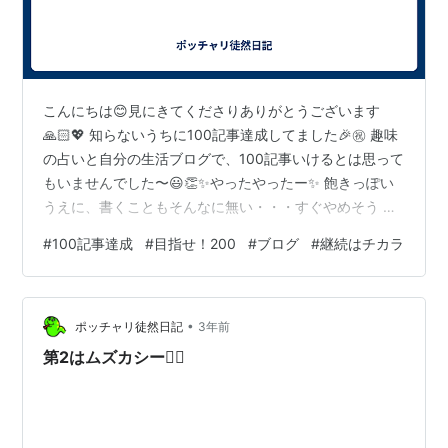
こんにちは😊見にきてくださりありがとうございます
🙏🏻💖 知らないうちに100記事達成してました🎉㊗️ 趣味
の占いと自分の生活ブログで、100記事いけるとは思って
もいませんでした〜😃👏✨やったやったー✨ 飽きっぽい
うえに、書くこともそんなに無い・・・すぐやめそう そ
んな心配してたのに続いたね〜😭✨ ｢継続は力なり｣と兄
#
100記事達成
#
目指せ！200
#
ブログ
#
継続はチカラ
によく言われました たしかに、そうだね〜。100いった
なら次は200を目指そう！ と思いますたので・・・・・
目指せ！200記事🎊 いつも見てくださり本当にありがと
•
うございます😊 今後ともどうぞよろしくお願いいたしま
ポッチャリ徒然日記
3年前
す🙏💕 ランキング参加中雑談・日記を書きたい人のグル
第2はムズカシー😵‍💫
ープ