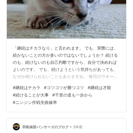
「継続はチカラなり」と言われます。 でも、実際には、
続かないことの方が多いのではないでしょうか？ 続ける
のも、続けないのも自己判断ですから、自分で決めれば
よいのです。 でも、続けようという気持ちがあっても、
なぜか続けられないこともありますね。 毎日のウオーキ
ングだったり、体操などは、続く人と続かない人の差が
#
継続はチカラ
#
コツコツが勝つコツ
#
継続は才能
あるようです。 通勤や通学の途上が、歩く運動の場にな
#
続けることが大事
#
千里の道も一歩から
っているとすれば、休まない限りは継続できることにな
#
ニンジン作戦失敗確率
ります。 お買い物や何かの用事に行く時に、移動手段を
どうするか？ その時間を活用して運動をする事ができま
す。 それを考えると、設定次第とも考えられます。 食後
に、散歩をしようと考えても。「今…
•
羽島南部パンサーズのブログ
3年前