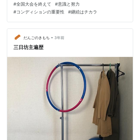
#
全国大会を終えて
#
意識と努力
決勝の２試合でした。 東京体育館ほどではありません
#
コンディションの重要性
#
継続はチカラ
が、大きな体育館での試合には慣れていない５年生。 最
初は会場の大きさや距離感に苦しみ、サーブがアウトに
なる場面が多かったですが、徐々に調整ができ、安定し
た試合運びができました。 さあ！いこう！…
•
だんごのきもち
3年前
三日坊主遍歴