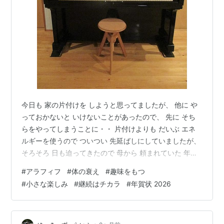
今日も 家の片付けを しようと思ってましたが、 他に や
っておかないと いけないことがあったので、 先に そち
らをやってしまうことに・・ 片付けよりも だいぶ エネ
ルギーを使うので ついつい 先延ばしにしていましたが、
そろそろ 日も迫ってきたので 母から 頼まれていた 年賀
状の絵を描くことにしました 今まで 描いたものを並べて
#
アラフィフ
#
体の衰え
#
趣味をもつ
みると、 ザッと これだけありました 全部で ８枚あった
#
小さな楽しみ
#
継続はチカラ
#
年賀状 2026
ので、 もう８年も 続けてるんだな〜 最近では 年賀状の
やり取りする人も 減ってますが、 手描きの絵が 珍しい
のか 楽しみに待ってくれてる人もいるみたい あんまり