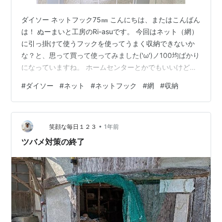
ダイソー ネットフック75㎜ こんにちは、またはこんばん
は！ ぬーまいと工房のRi-asuです。 今回はネット（網）
に引っ掛けて使うフックを使ってうまく収納できないか
な？と、思って買って使ってみました('ω')ノ100均ばかり
になっていますね。 ホームセンターとかでもいいけど、
意外とサイズが良いのが無かったりします。 まぁ、後は
#
ダイソー
#
ネット
#
ネットフック
#
網
#
収納
100円というので買ってしまっていますね。 場所によっ
ては100円以下で売っているかもしれませんが紹介します
ね。 もくじ ダイソー ネットフック75㎜ 商品確認！ 商品
•
確認！ 買ったものはこれです！ ダイソー ネットフック
笑顔な毎日１２３
1年前
75㎜（レビュー） 留め具の先に棒が付いているだ…
ツバメ対策の終了