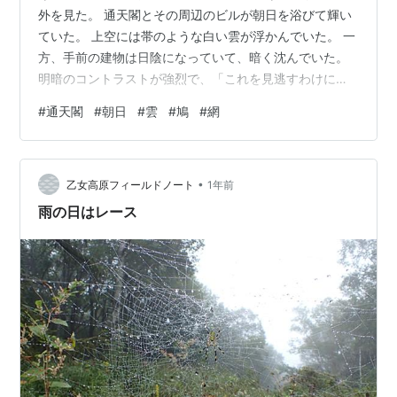
外を見た。 通天閣とその周辺のビルが朝日を浴びて輝い
ていた。 上空には帯のような白い雲が浮かんでいた。 一
方、手前の建物は日陰になっていて、暗く沈んでいた。
明暗のコントラストが強烈で、「これを見逃すわけには
いかない」と思った。 しかし…。 ベランダでの撮影に
#
通天閣
#
朝日
#
雲
#
鳩
#
網
は、大きな妨害が立ちはだかっていた。 鳩よけの網だ。
その網が取り付けられたのは2カ月ほどだった。 マンシ
ョンの外壁に足場が組まれ、修繕が実施されて、それが
•
終わろうかというころ、管理会社から「鳩よけの網を取
乙女高原フィールドノート
1年前
り付けるのに3000円かかりますが、どうします」と聞か
雨の日はレース
れ、「不要です」と即答した。…