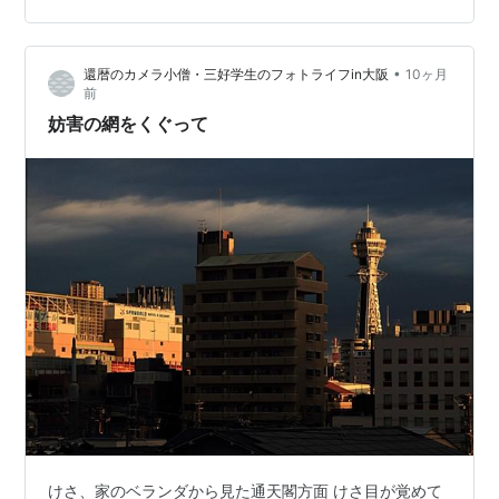
があるかなぁ～～？ ランキング参加中はてなブログ【シ
ニア部門】 去年の青シソの芽もあちこち出ていたよ。 ラ
•
還暦のカメラ小僧・三好学生のフォトライフin大阪
10ヶ月
ンキング参加中ハンドメイド
前
妨害の網をくぐって
けさ、家のベランダから見た通天閣方面 けさ目が覚めて