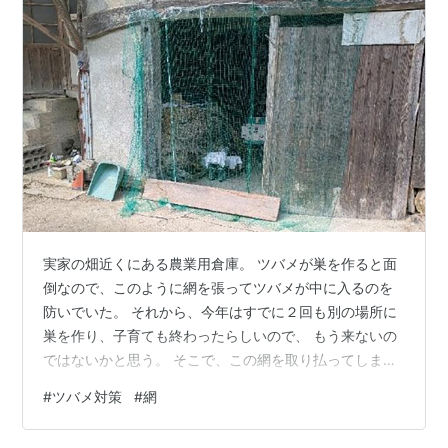
実家の畑近くにある農業用倉庫。 ツバメが巣を作ると面
倒なので、このように網を張ってツバメが中に入るのを
防いでいた。 それから、今年はすでに２回も別の場所に
巣を作り、子育ても終わったらしいので、 もう来ないの
ではないかと思う。 そこで、この網を取り払ってしまお
うと考えたが、これまでツバメが飛んでいる様子を見な
#
ツバメ対策
#
網
くなったと思ったら、巣を作っていた場所をすうーと飛
んで逃げて行った鳥を発見。 はっきりとは見なかったけ