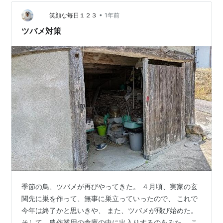
ど、スズメではないことはわかったけど、 ツバメのよう
•
に見えた。 そこで、網を取り外すのではなくて、 いつで
笑顔な毎日１２３
1年前
ももとに戻せるように網を持ち上げてみた。 これで、一
ツバメ対策
週間ほど様子を見て、 ツバメが全…
季節の鳥、ツバメが再びやってきた。 ４月頃、実家の玄
関先に巣を作って、無事に巣立っていったので、 これで
今年は終了かと思いきや、 また、ツバメが飛び始めた。
そして、農作業用の倉庫の中に出入りするのをみた。 こ