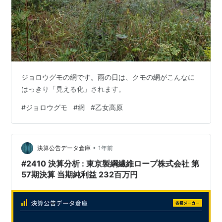
ジョロウグモの網です。雨の日は、クモの網がこんなに
はっきり「見える化」されます。
#
ジョロウグモ
#
網
#
乙女高原
•
決算公告データ倉庫
1年前
#2410 決算分析 : 東京製綱繊維ロープ株式会社 第
57期決算 当期純利益 232百万円