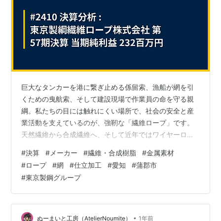
巨大なタンカーを港に繋ぎ止める係留索、漁船が網を引
くための曳航索、そして建設現場で作業員の命を守る親
綱。私たちの目には触れにくい場所で、社会の安全と産
業活動を支えているのが、強靭な「繊維ロープ」です。
天然繊維から合成繊維へ、そして近年ではワイヤーロー
プに匹敵する強度を持つスーパー繊維へと、その素材と
#
決算
#
メーカー
#
繊維・合成樹脂
#
金属素材
技術は絶えず進化を続けてきました。今回は、日本の産
#
ロープ
#
網
#
仕立加工
#
愛知
#
蒲郡市
業革命期である1887年（明治20年）に、国内初のマニラ
#
東京製鋼グループ
ロープ製造を開始した東京製綱を源流に持ち、繊維ロー
プの製造に特化して発展を遂げてきた、愛知県蒲郡市の
「東京製綱繊維ロープ株式会社」に焦点を当てます。130
年以上にわたる歴史と技術を受け継ぐ老舗メ…
•
ぬーまいと工房（AtelierNoumite）
1年前