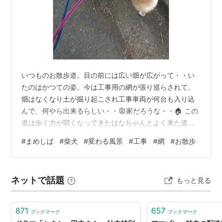
いつものお散歩道。目の前には広い畑が広がって・・い
たのはかつての姿。今は工事用の網が張り巡らされて、
畑はなくなり土が掘り起こされ工事車両が何台も入り込
んで、何やら出来るらしい・・😩家だろうな・・🏠 この
道は歩く力が弱くなってきたはなちゃんとよく来た道な
ので、とても思い出深い場所。でもその頃の風景は見る
#
まめしば
#
柴犬
#
変わる風景
#
工事
#
網
#
お散歩
影もなく・・たらちゃんとも同じ風景を見てきたけど、
残念だな～😭 網の向こうに広がっていた畑はなくなり、
ショベルカーやトラックだらけ。そんな景色、たらちゃ
ネットで話題
もっと見る
んにはどう見えるのかな・・ 色々な作物が実っていた畑
がなくなると、季節を感じる風景が又一つ減っちゃった
な～🍅🥒🍆🥦お散歩の楽しみの一つだったんだけ…
871
657
ブックマーク
ブックマーク