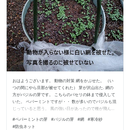
おはようございます。 動物の対策 網をかぶせた。 （い
つの間にやら旦那が被せてくれた） 芽が沢山出た. 網の
方がバジルの芽です。 こちらのパセリの鉢まで侵入して
いた。 ペパーミントですが・・ 数が多いのでバジルも混
じっていると思う。 風の強い日があったので種が飛んだ
と思われる。 （網が無い時） ある程度大きくなったら芽
#
ペパーミントの芽
#
バジルの芽
#
網
#
寒冷紗
を抜いて・・ 他の所に移動しなければ・・ まさかこんな
#
防虫ネット
に多く出るとは思っていなかったので・・ 移動する場所