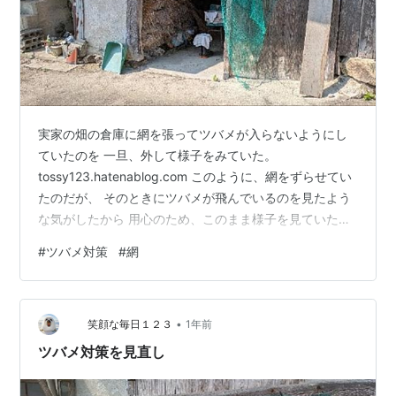
実家の畑の倉庫に網を張ってツバメが入らないようにし
ていたのを 一旦、外して様子をみていた。
tossy123.hatenablog.com このように、網をずらせてい
たのだが、 そのときにツバメが飛んでいるのを見たよう
な気がしたから 用心のため、このまま様子を見ていた。
ところが、 今年になって、２度も巣を作っていた場所の
#
ツバメ対策
#
網
地面に 糞のあとが残っているのだが、 これが乾いたまま
で、新しく落とした様子はない。 それで、今年はもうツ
バメの時期は終了したものと判断して、 網を全部取り外
•
すことにした。 これで、あとは片付けるだけ。 これで、
笑顔な毎日１２３
1年前
畑仕事がスムーズにできるようになった。
ツバメ対策を見直し