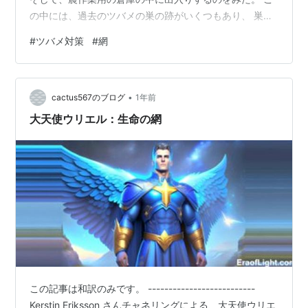
の中には、過去のツバメの巣の跡がいくつもあり、 巣を
作りやすい、良い環境なのは間違いない。 でも、ここに
#
ツバメ対策
#
網
巣を作られてしまうと、 道具の出し入れの邪魔になる
し、 糞を落とされて、迷惑でしかない。 実家に巣を作る
ことは大丈夫なのだが、この場所だけは避けたい。 とい
•
うことで、この場所にツバメが出入りしないように と網
cactus567のブログ
1年前
を張ることに。 こんな感じ。 隙間が少しでもあると、潜
大天使ウリエル：生命の網
り込んでしまうので、 釘…
この記事は和訳のみです。 --------------------------
Kerstin Eriksson さんチャネリングによる、大天使ウリエ