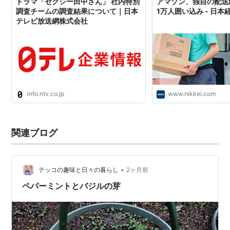
ドラマ「セクシー田中さん」 社内特別
アマゾン、独自の配送
調査チームの調査結果について｜日本
1万人囲い込み - 日本
テレビ放送網株式会社
info.ntv.co.jp
www.nikkei.com
関連ブログ
•
テッコの趣味と日々の暮らし
2ヶ月前
ペパーミントとバジルの芽