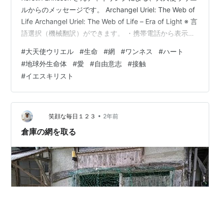
ルからのメッセージです。 Archangel Uriel: The Web of
Life Archangel Uriel: The Web of Life – Era of Light ※ 言
語選択（機械翻訳）ができます。 ・携帯電話から表示の
場合、ページの最下部に近いところで言語選択（コメン
#
大天使ウリエル
#
生命
#
網
#
ワンネス
#
ハート
トがついている場合はそれよりも下です）・PCからの場
#
地球外生命体
#
愛
#
自由意志
#
接触
合、ページの左側を上から見ていくと言語選択がありま
#
イエスキリスト
す （ソース） Welcome to Archang…
•
笑顔な毎日１２３
2年前
倉庫の網を取る