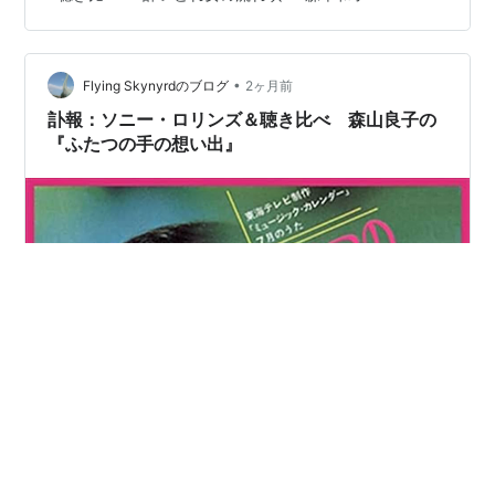
はどうやら森本和子という女性歌手のようです。ただし
はっきりしたことはわかりません。１９７０年のリリー
スです。 その後たくさんの人に歌われています。 酔いど
•
れ女の流れ歌 作詩・作曲 みなみらんぼう 酔いどれ女が
Flying Skynyrdのブログ
2ヶ月前
今夜も一人 酒場でグラスを 抱いている 睫を濡らして 惚
訃報：ソニー・ロリンズ＆聴き比べ 森山良子の
れた男に 生命を預けて 流れ流…
『ふたつの手の想い出』