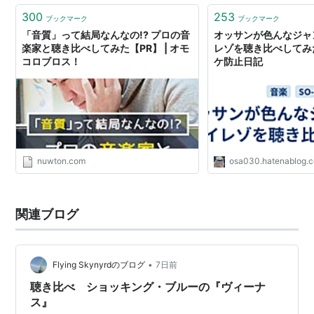
300
253
ブックマーク
ブックマーク
「音質」って結局なんなの!? プロの音
オッサンが色んなジャ
楽家と聴き比べしてみた【PR】 | オモ
レゾを聴き比べしてみた
コロブロス！
ケ防止日記
nuwton.com
osa030.hatenablog.
関連ブログ
•
Flying Skynyrdのブログ
7日前
聴き比べ ショッキング・ブルーの『ヴィーナ
ス』