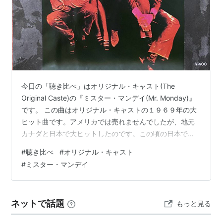
今日の「聴き比べ」はオリジナル・キャスト(The
Original Caste)の『ミスター・マンデイ(Mr. Monday)』
です。 この曲はオリジナル・キャストの１９６９年の大
ヒット曲です。アメリカでは売れませんでしたが、地元
カナダと日本で大ヒットしたのです。この頃の日本では
洋楽ポップスが大流行で、この曲もその流れに乗ったの
#
聴き比べ
#
オリジナル・キャスト
でしょう。 オリジナル・キャストについては以前にも書
#
ミスター・マンデイ
いていますのでご参考までに。
lynyrdburitto.hatenablog.com
lynyrdburitto.hatenablog.com Mr. Monday By Brian
ネットで話題
もっと見る
Potter , Dennis …