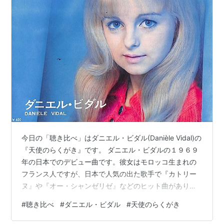
今日の「聴き比べ」はダニエル・ビダル(Danièle Vidal)の
『天使のらくがき』です。 ダニエル・ビダルの１９６９
年の日本でのデビュー曲です。彼女はモロッコ生まれの
フランス人ですが、日本で人気の出た歌手で『カトリー
ヌ』や『オー・シャンゼリゼ』などのヒット曲があり当
時のテレビやラジオにも出演していました。小柄な体と
#
聴き比べ
#
ダニエル・ビダル
#
天使のらくがき
愛らしい笑顔で人気がありました。 １９８０年に日本の
バンド、チャコ&ヘルスエンジェルのメンバーと結婚しま