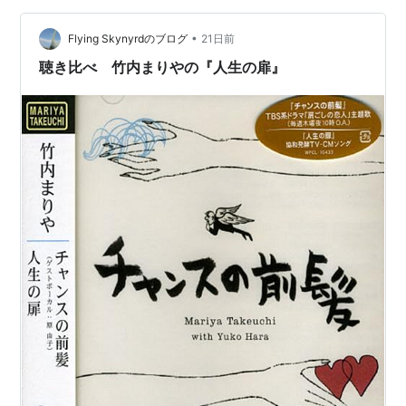
したが、その後離婚。現在７３歳、どうしているのでし
•
ょう。 この曲は私もダニエル・ビダルのオリジナルかと
Flying Skynyrdのブログ
21日前
思ってもいたのですが、元々はロシアでポーランド人の
聴き比べ 竹内まりやの『人生の扉』
エディタ・ピエーハという…