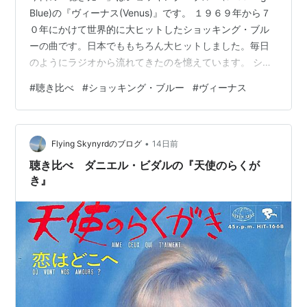
Blue)の『ヴィーナス(Venus)』です。 １９６９年から７
０年にかけて世界的に大ヒットしたショッキング・ブル
ーの曲です。日本でももちろん大ヒットしました。毎日
のようにラジオから流れてきたのを憶えています。 ショ
ッキング・ブルーについては以前にも書いていますので
#
聴き比べ
#
ショッキング・ブルー
#
ヴィーナス
ご参考までに。 この曲は日本でも多くの歌手がカバーし
ました。 lynyrdburitto.hatenablog.com Venus By
Robbie Leeuwen A Goddess on a mountain top Was
•
burning like a silver…
Flying Skynyrdのブログ
14日前
聴き比べ ダニエル・ビダルの『天使のらくが
き』