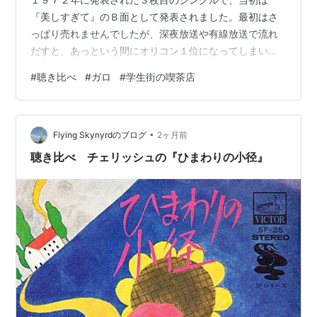
『美しすぎて』のＢ面として発表されました。最初はさ
っぱり売れませんでしたが、深夜放送や有線放送で流れ
だすと、あっという間にオリコン１位になってしまいま
した。当時のフォークというよりは歌謡曲っぽい歌詞と
#
聴き比べ
#
ガロ
#
学生街の喫茶店
メロディが受けたのでしょう。 この曲を聴くと思い出す
のが自分の学生時代です。私の通っていた大学にも学生
街の喫茶店があり、授業が終わると友人たちと喫茶店に
•
入ってお茶を飲んだりしていました。その喫茶店のウェ
Flying Skynyrdのブログ
2ヶ月前
イトレスに友人の１人、T.Y君が一目惚れをしてしまい、
聴き比べ チェリッシュの『ひまわりの小径』
何度か通って、ある日「今日は告白する」と言う…