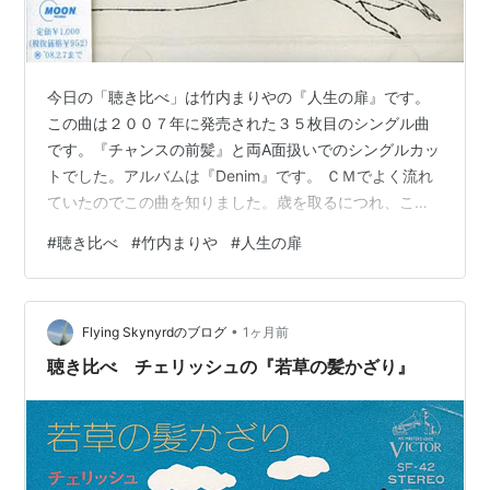
今日の「聴き比べ」は竹内まりやの『人生の扉』です。
この曲は２００７年に発売された３５枚目のシングル曲
です。『チャンスの前髪』と両A面扱いでのシングルカッ
トでした。アルバムは『Denim』です。 ＣＭでよく流れ
ていたのでこの曲を知りました。歳を取るにつれ、この
曲が身に沁みるようになりました。
#
聴き比べ
#
竹内まりや
#
人生の扉
lynyrdburitto.hatenablog.com
lynyrdburitto.hatenablog.com
lynyrdburitto.hatenablog.com 人生の扉 作詞・曲：竹内
•
まりや 春がまた来るたび ひとつ年を重ね 目に映る景色
Flying Skynyrdのブログ
1ヶ月前
も 少しずつ変わるよ 陽気にはしゃいでた 幼い日は遠く…
聴き比べ チェリッシュの『若草の髪かざり』