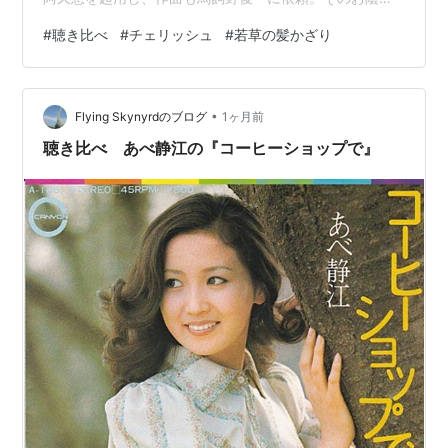
どうか、この曲は久しぶりにヒットしました。馬飼野俊
#
聴き比べ
#
チェリッシュ
#
若草の髪かざり
一はこの後も作曲・編曲を担いました。 若草の髪かざり
作詞：阿久悠 作曲：馬飼野俊一 あなたが髪に 結んでく
れた 芽ばえたばかりの 草の髪かざり やさしい春の 日差
•
しの中で 私はあなたの 胸で夢みてる チェリッシュ♪ ほん
Flying Skynyrdのブログ
1ヶ月前
の普段着の ウェディングドレス ベールの代わりの 若草
聴き比べ あべ静江の『コーヒーショップで』
の髪かざり ひばりの歌が…