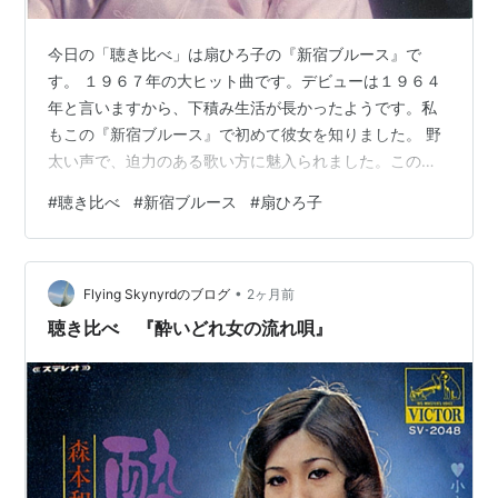
今日の「聴き比べ」は扇ひろ子の『新宿ブルース』で
す。 １９６７年の大ヒット曲です。デビューは１９６４
年と言いますから、下積み生活が長かったようです。私
もこの『新宿ブルース』で初めて彼女を知りました。 野
太い声で、迫力のある歌い方に魅入られました。この曲
のヒットのお陰なのか、その後、日活の女任侠映画の主
#
聴き比べ
#
新宿ブルース
#
扇ひろ子
演も務めました。女任侠といえば、その頃は東映の藤純
子の「緋牡丹博徒」のお竜でした。それにあやかったの
でしょう。 現在８０歳。今も歌手活動を続けているよう
•
です。 新宿ブルース 作詞：滝口暉子 作曲：和田香苗 恋
Flying Skynyrdのブログ
2ヶ月前
に切なく 降る雨も ひとりぼっちにゃ つれないの 夜の新
聴き比べ 『酔いどれ女の流れ唄』
宿 こぼれ花 涙かんでも 泣きはせ…