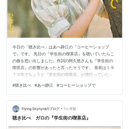
今日の「聴き比べ」はあべ静江の『コーヒーショップ
で』です。 先日の『学生街の喫茶店』を聴いていたらこ
の曲を思い出しました。作詞の阿久悠さんも『学生街の
喫茶店』の影響があったと言ったそうです。 発表は１９
７３年でちょうど『学生街の喫茶店』が流行っていた頃
です。あべ静江さんは東海ラジオのディスクジョッキー
#
聴き比べ
#
あべ静江
#
コーヒーショップで
しており、美人のお姉さまがデビューしたっていうんで
話題になりました。 コーヒーショップで 作詞：阿久悠
作曲：三木たかし 古くから学生の街だった 数々の青春を
•
知っていた 城跡の石段に腰おろし 本を読み涙する人もい
Flying Skynyrdのブログ
1ヶ月前
た そんな話をしてくれる コーヒーショップの マスター
聴き比べ ガロの『学生街の喫茶店』
も 今はフォークの ギターをひい…