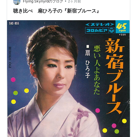
•
とっては 突然でしょう ひまわりの咲いている径で 出会
Flying Skynyrdのブログ
2ヶ月前
ったことが 私の夢は 終わりでしょうか もう一度愛の行
聴き比べ 扇ひろ子の『新宿ブルース』
くえを 確かめたくて 恋は風船み…