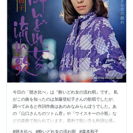
今日の「聴き比べ」は『酔いどれ女の流れ唄』です。 私
がこの曲を知ったのは加藤登紀子さんの歌唱でしたが、
調べてみると作詞作曲はあのみなみらんぼうでした。あ
の『山口さんちのツトム君』や『ウイスキーの小瓶』な
どの楽曲で知られています。素朴で歌い方も朴訥な感じ
で個性的でした。 この曲を最初にレコーディングしたの
#
聴き比べ
#
酔いどれ女の流れ唄
#
森本和子