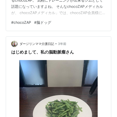
るchocoZAP。 気軽にトレーニングが出来るジムとして
話題になっていますよね。 そんなchocoZAPメディカル
が、 chocoZAPメディカル」では、chocoZAP会員様に
最大年1回、提携医療機関の頭部MRI検査、または胸部/腹
#
chocoZAP
#
脳ドッグ
部CT検査等を、chocoZAP利用料金である月額3,278円
(税込)から追加料金なしでご利用いただけるサービスを開
始いたします。検査は最短15分程度で完了します。結果
•
は後日電子データのレポートで受け取りいただけるた
ダージリンママ介護日記
3年前
め、再来院も不要です。「chocoZAPメディ…
はじめまして、私の脳動脈瘤さん