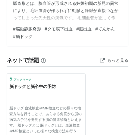
脈奇形とは、脳血管が形成される妊娠初期の胎児の異常
により、毛細血管が作られずに動脈と静脈が直接つなが
ってしまった先天性の病気です。 毛細血管が正しく作ら
れずに、動脈と静脈がナイダスと呼ばれる異常な血管の
#
脳動静脈奇形
#
クモ膜下出血
#
脳出血
#
てんかん
塊で直接つながってしまっている状態です。 ＜脳動静脈
#
脳ドッグ
奇形があると＞ 脳動静脈奇形の血管は正常血管に比べて
壁が弱く破綻しやすいため、脳出血、クモ膜下出血を生
じることもあります。 また、毛細血管を通過しない血液
ネットで話題
もっと見る
は、脳との間で酸素や栄養、老廃物や二酸化炭素の交換
ができないため、脳が正常に働けなくな…
5
ブックマーク
脳ドッグと脳卒中の予防
脳ドッグ 血液検査やMR検査などの様々な検
査方法を行うことで、あらゆる角度から脳の
病気の予兆を発見する脳の健康診断といえま
す。 脳ドッグとは 脳ドッグとは、血液検査
やMR検査といった様々な検査方法を行うこ