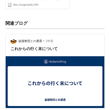
とで、あらゆる角度から脳の病気の予兆を発
doc.rougosate.info
見する脳の健康診断といえます。 脳ドッグの
一番の目的は、脳卒...
関連ブログ
•
盗撮教団との遭遇
2年前
これからの行く末について