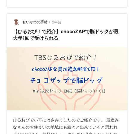
いてよくブログなどで情報がのっている プロセスの疑問
とkeitoの実体験をあわせて かいておきます。 医療機
関、医療者や個別の状況で 違うこともありますので 個人
•
の経験談として、興味のある方の 今後の参考になれば…
せいかつの手帖
2年前
【ひるおび！で紹介】chocoZAPで脳ドックが最
大年1回で受けられる
ひるおびで小耳にはさみましたのでご紹介です。 最近み
なさんのお住まいの地域にも続々と出来ていると思われ