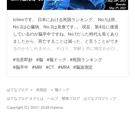
Ichiroです。 日本における死因ランキング。 No.1は癌、
No.2は心臓病、No.3は老衰です..。 現在、第4位に後退
しているのが脳卒中ですね。No.1だった時代も長くあり
ましたから、死亡することは減った、と言うことができ
るのかもしれません。 やはり、加齢と共に物忘れがひど
くなるような感じもあって、脳の検査、受けられるなら
#
当意即妙
#
脳
#
脳ドッグ
#
死因ランキング
受けたいですよね。今はそんなに特別高いものでもない
#
脳卒中
#
MRI
#
CT
#
MRA
#
脳波測定
ので。 健康、第一です！！！ 以上 【No376_脳ドッグ】
はてなブログ
>
未指定
>
脳ドッグ
はてなブログ タグとは
ヘルプ
開発ブログ
はてなブログトップ
Copyright (C) 2001-
2026
Hatena.