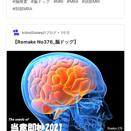
#
脳検査
#
脳ドッグ
#
MRI
#
MRA
#
頭部MRI
言われました。 マスクを付けていたので息苦しくなり、
#
頚部MRA
狭い空間に入った瞬間に15分もこの状態は耐えられない
とパニックを起こしそうでした。 とっさに鼻マスクにし
て呼吸を整えて落ち着きを取り戻しました。 目を開けた
まま狭い空間に入ったらパニックを起こしていたかも。
•
IchiroStoriesのブログ
5年前
酸素カプセルで…
【Remake No376_脳ドッグ】