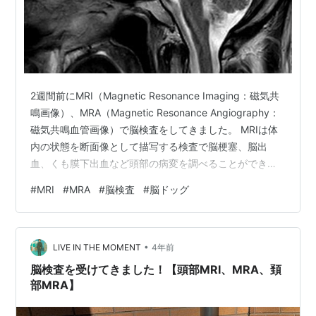
2週間前にMRI（Magnetic Resonance Imaging：磁気共
鳴画像）、MRA（Magnetic Resonance Angiography：
磁気共鳴血管画像）で脳検査をしてきました。 MRIは体
内の状態を断面像として描写する検査で脳梗塞、脳出
血、くも膜下出血など頭部の病変を調べることができま
す。 副鼻腔や眼窩の病変もある程度調べることができる
#
MRI
#
MRA
#
脳検査
#
脳ドッグ
そうです。 MRAは頭の中の血管を描写する検査で太い血
管が詰まったり、細くなったりしてないか、くも膜下出
血の原因となる動脈のこぶ（動脈瘤）や血管の奇形（動
•
静脈奇形）がないか調べることができます。 今日、郵送
LIVE IN THE MOMENT
4年前
で結果が返ってきました。 結果は…
脳検査を受けてきました！【頭部MRI、MRA、頚
部MRA】