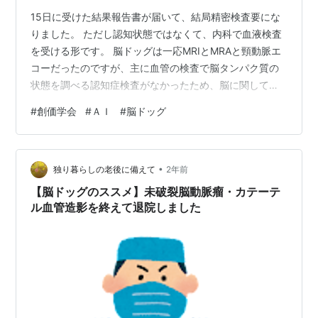
15日に受けた結果報告書が届いて、結局精密検査要にな
りました。 ただし認知状態ではなくて、内科で血液検査
を受ける形です。 脳ドッグは一応MRIとMRAと頸動脈エ
コーだったのですが、主に血管の検査で脳タンパク質の
状態を調べる認知症検査がなかったため、脳に関しては
基本的に異常なしの結果でした。 6月に血液検査を受け
#
創価学会
#
ＡＩ
#
脳ドッグ
るので、その時に何か別の病気が見つかる可能性もある
と思っています。 左胸に関しては去年の2月からストー
カーグループに遠隔で乳房全体に24時間ずっとマイクロ
•
波を当てられているので、シコリが出来ています。乳癌
独り暮らしの老後に備えて
2年前
か腫瘍ができている可能性があるので職場の健診でマン
【脳ドッグのススメ】未破裂脳動脈瘤・カテーテ
モグラフィーと乳腺エコーを受けるこ…
ル血管造影を終えて退院しました