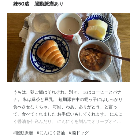
1週間後、ラインに届いた私の検査結果。 「精密検査を受
妹50歳 脳動脈瘤あり
けてください…
うちは、朝ご飯はそれぞれ、別々。 夫はコーヒーとバナ
ナ。 私は緑茶と豆乳。 短期滞在中の甥っ子にはしっかり
食べさせなくちゃ。 毎回、わあ、ありがとう、と言っ
て、食べてくれました お手伝いもしてくれます。 にんに
く醤油を仕込んだり、 にんにくを刻んでオリーブオイル
に漬けておいたり、 楽しそうにやってくれました。 さ
#
脳動脈瘤
#
にんにく醤油
#
脳ドッグ
て、断食道場から妹と姪っ子が帰ってきたその日。 妹の