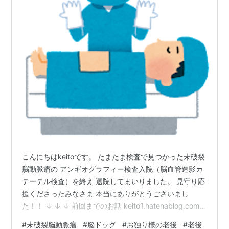
こんにちはkeitoです。 たまたま検査で見つかった未破裂
脳動脈瘤の アンギオグラフィー検査入院（脳血管造影カ
テーテル検査）を終え 退院してまいりました。 見守り応
援くださったみなさま 本当にありがとうございまし
た！！ ↓ ↓ ↓ 前回までのお話 keito1.hatenablog.com
keito1.hatenablog.com keito1.hatenablog.com 検査につ
#
未破裂脳動脈瘤
#
脳ドッグ
#
お独り様の老後
#
老後