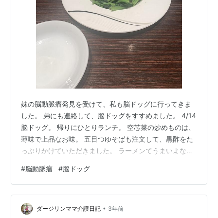
妹の脳動脈瘤発見を受けて、私も脳ドッグに行ってきま
した。 弟にも連絡して、脳ドッグをすすめました。 4/14
脳ドッグ。 帰りにひとりランチ。 空芯菜の炒めものは、
薄味で上品なお味。 五目つゆそばも注文して、黒酢をた
っぷりかけていただきました。 ラーメンてうまいよな
あ。 たまの外出で、このまま帰るのはつまらないから、
#
脳動脈瘤
#
脳ドッグ
二子玉川の高島屋2Fのハーブスでコーヒー。 やっぱ緑茶
のが好きだな私。 もったいないから全部飲んだけど。 ケ
ーキのテイクアウトはいつも行列です。 バナナクリーム
•
パイをお土産に買いました。 この時は…のん気でした。
ダージリンママ介護日記
3年前