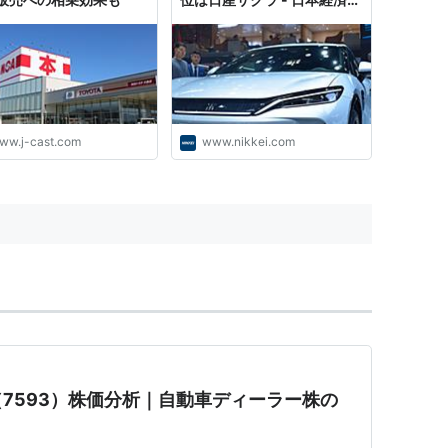
聞
ww.j-cast.com
www.nikkei.com
7593）株価分析｜自動車ディーラー株の