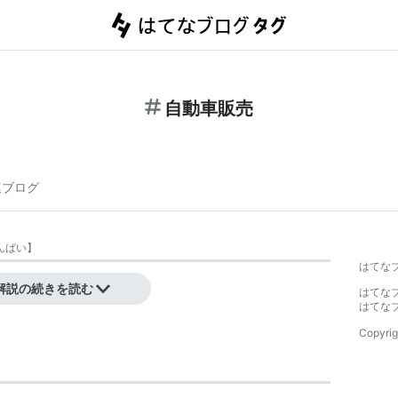
自動車販売
連ブログ
んばい
】
はてな
解説の続きを読む
はてな
はてな
Copyrig