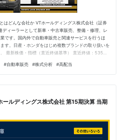
）とはどんな会社か VTホールディングス株式会社（証券
関連ディーラーとして新車・中古車販売、整備・修理、レ
企業です。国内外で自動車販売と関連サービスを行うほ
います。日産・ホンダをはじめ複数ブランドの取り扱いを
。 最新株価・指標（直近終値基準） 直近終値：535円
〜539円（直近の高値・安値を基準） PER：約8.9倍
#
自動車販売
#
株式分析
#
高配当
：約4.5％ 株主優待：なし 時価総額：約657億円前後 直近
NTPホールディングス株式会社 第15期決算 当期