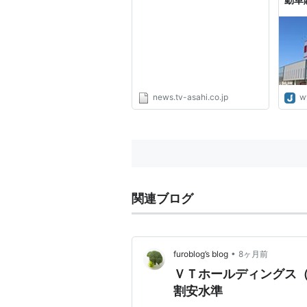
news.tv-asahi.co.jp
w
関連ブログ
•
furoblog’s blog
8ヶ月前
ＶＴホールディングス（
割安水準