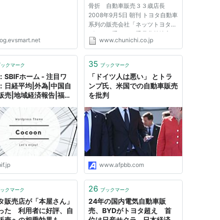
骨折 自動車販売３３歳店長
2008年9月5日 朝刊 トヨタ自動車
系列の販売会社「ネッツトヨタノ
ヴェル三重」の三重県北勢地方の
log.evsmart.net
www.chunichi.co.jp
店舗で、男性店長（３３）が新入
社員の男性（２３）に対して繰り
返し胸や顔を殴り、肋骨（ろっこ
35
ブックマーク
ブックマーク
つ）を折るなどのけがを負わせ...
SBIFホーム - 注目ワ
「ドイツ人は悪い」 とトラ
：日経平均|外為|中国自
ンプ氏、米国での自動車販売
販売|地域経済報告|福島
を批判
if.jp
www.afpbb.com
26
ックマーク
ブックマーク
タ販売店が「本屋さん」
24年の国内電気自動車販
った 利用者に好評、自
売、BYDがトヨタ超え 首
販売への相乗効果も
位は日産サクラ - 日本経済新