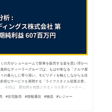
多くの方がショールームで新車を販売する姿を思い浮かべ
先進的なディーラーグループは、もはや単なる「クルマ屋
人々の暮らしに寄り添い、モビリティを軸としながらも住
、多様なサービスを展開する「ライフスタイル提案企業」
。 今回は、愛知県を地盤とするトヨタ系ディーラーの
る持株会社「NTPホールディングス株式会社」に焦点を
売
#
住宅販売
#
情報通信
#
物流
#
レジャー
中核に、住宅、情報通信、さらにはeスポーツやドロー
ループの司令塔は、どの…