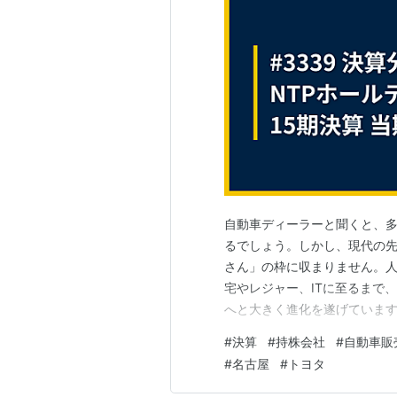
自動車ディーラーと聞くと、
るでしょう。しかし、現代の
さん」の枠に収まりません。
宅やレジャー、ITに至るまで
へと大きく進化を遂げています
雄、「NTPグループ」を束ね
#
決算
#
持株会社
#
自動車販
当てます。名古屋トヨペットを
#
名古屋
#
トヨタ
ン事業まで手掛ける巨大企業グ