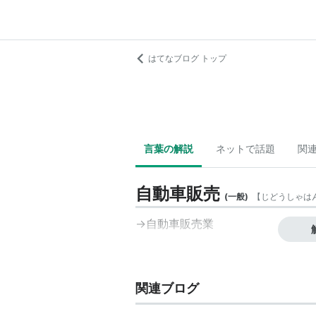
はてなブログ トップ
言葉の解説
ネットで話題
関
自動車販売
(
一般
)
【
じどうしゃは
→
自動車販売業
関連ブログ