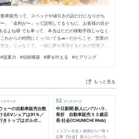
自動車販売って、スペックや値引きの話だけになりがち
が〜」「金利が〜」って説明してるうちに、お客様の目が
あるよね😅 でも車って、本当はただの移動手段じゃなく
これからの時間にくっついてる🚗✨だからこそ、営業の
「売る」じゃなくて、一緒に夢を実現するための営業アプ
 なぜ車は「夢」になりやすいの？ 車ってね、機能より先
#
提案力
#
信頼構築
#
夢を叶える
#
ヒアリング
お客様の中には、こんな夢が入ってる👇🌈 家族で旅行に
ドライブが楽しみ…
もっと見る
52
ブックマーク
ブックマーク
ウェーの自動車販売台数
中日新聞:新人にパワハラ、
けるEVシェアは91％／
骨折 自動車販売３３歳店
行きトップはボルボ
長:社会(CHUNICHI Web)
0 | EVsmartブログ
トップ > 社会 > 紙面から一覧 >
記事 【社会】 新人にパワハラ、