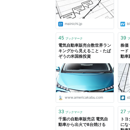
mainichi.jp
b
45
39
ブックマーク
電気自動車販売台数世界ラン
株価：
キングから見えること - たぱ
ード
ぞうの米国株投資
動車
原発
www.americakabu.com
sb
33
27
ブックマーク
ブ
千葉の自動車販売店 電気自
トヨ
動車から出火で8台焼ける
にな
動車