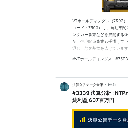
VTホールディングス（7593
コード：7593）は、自動車
ンタカー事業などを展開する
か、住宅関連事業も手掛けて
通じ、顧客基盤を広げています
前後 想定52週レンジ：436円
#
VTホールディングス
#
7593
PBR：約0.86倍 配当利回り
の投資指標ではP…
•
決算公告データ倉庫
1年前
#3339 決算分析 : 
純利益 607百万円