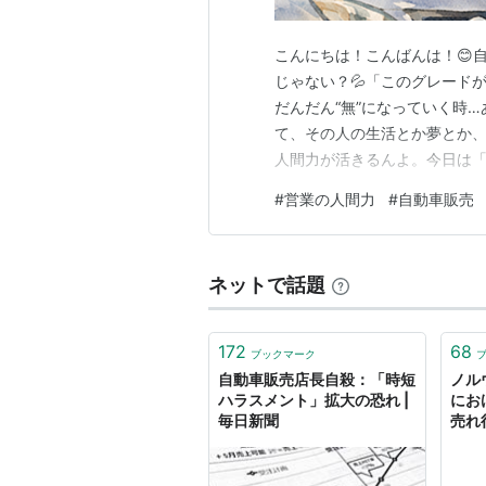
こんにちは！こんばんは！😊
じゃない？💦「このグレード
だんだん“無”になっていく時…
て、その人の生活とか夢とか、
人間力が活きるんよ。今日は
ローチをまとめるね😊💝 
#
営業の人間力
#
自動車販売
に“気持ち”が動く商品なんよ
行きたい👨‍👩‍👧‍👦 週末の
ネットで話題
172
68
ブックマーク
自動車販売店長自殺：「時短
ノル
ハラスメント」拡大の恐れ |
にお
毎日新聞
売れ
EX3