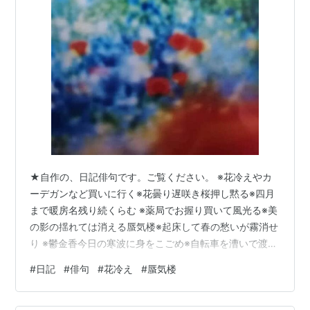
★自作の、日記俳句です。ご覧ください。 ※花冷えやカ
ーデガンなど買いに行く※花曇り遅咲き桜押し黙る※四月
まで暖房名残り続くらむ ※薬局でお握り買いて風光る※美
の影の揺れては消える蜃気楼※起床して春の愁いが霧消せ
り ※鬱金香今日の寒波に身をこごめ※自転車を漕いで渡ら
ん春の橋※時々は見たしと思う春の虹
#
日記
#
俳句
#
花冷え
#
蜃気楼