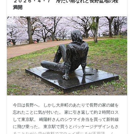
２０２６・４・７ 冷たい雨なれど長野盆地の桜
満開
今日は長野へ。 しかし大井町のあたりで長野の家の鍵を
忘れたことに気が付いた。 家に引き返して約２時間ロス
して東京駅。 崎陽軒さんのシウマイ弁当を買って新幹線
に飛び乗った。 東京駅で買うとパッケージデザインもさ
ることながら袋が有料でアウェイ感じるが不思議。 ん、