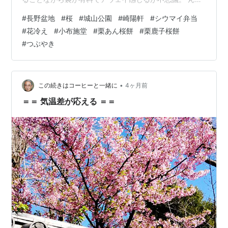
長野の家の鍵を忘れたの初めてだ。 母が生きていた頃は
#
長野盆地
#
桜
#
城山公園
#
崎陽軒
#
シウマイ弁当
いつどこにいる時になにがあるかわからないから常に意
#
花冷え
#
小布施堂
#
栗あん桜餅
#
栗鹿子桜餅
識していた。 そういえば、トランヴェールと西Naviを持
#
つぶやき
ち帰ることもなくなった。母が楽しみにしていたから必
ずもらって下車したっけ。 長野盆地は冷たい雨が降り気
温が一桁だった。 寒い。水道管がトラブルほどの寒さで
はないけど寒い。 換気をしな…
•
この続きはコーヒーと一緒に
4ヶ月前
＝＝ 気温差が応える ＝＝