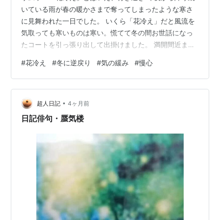
いている雨が春の暖かさまで奪ってしまったような寒さ
に見舞われた一日でした。 いくら「花冷え」だと風流を
気取っても寒いものは寒い。慌てて冬の間お世話になっ
たコートを引っ張り出して出掛けました。 満開間近まで
咲いている桜の花を見ているとついつい暖かくて当然だ
#
花冷え
#
冬に逆戻り
#
気の緩み
#
慢心
と思っていましたが、よく考えるとまだ3月。急に寒くな
る日があってもおかしくないですよね。 今日の天気は
「中途半端な出来栄えなのに、もう大丈夫と気を抜いて
•
しまうと痛い目に合う」という人生訓そのもの。どんな
超人日記
4ヶ月前
時でも「気の緩みと慢心は禁物」という箴言まで思い出
日記俳句・蜃気楼
してしまいました。 春は不安定な天気が続く…