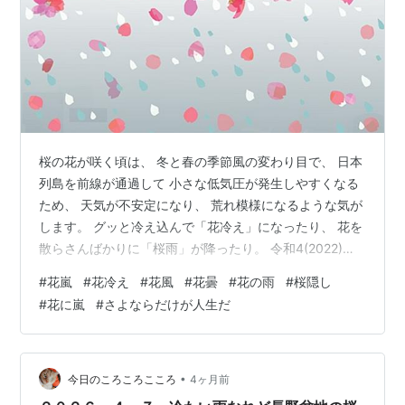
桜の花が咲く頃は、 冬と春の季節風の変わり目で、 日本
列島を前線が通過して 小さな低気圧が発生しやすくなる
ため、 天気が不安定になり、 荒れ模様になるような気が
します。 グッと冷え込んで「花冷え」になったり、 花を
散らさんばかりに「桜雨」が降ったり。 令和4(2022)年
には、 桜が開花したばかりの東京都心で、 雨と雪が混在
#
花嵐
#
花冷え
#
花風
#
花曇
#
花の雨
#
桜隠し
して降る 「霙」(みぞれ) が観測されています。 花嵐（は
#
花に嵐
#
さよならだけが人生だ
なあらし） 花冷え（はなびえ） 花風（はなかぜ） 桜ま
じ（さくらまじ） 花散らし（はなちらし） 桜東風（さく
らごち） 花曇（はなぐもり） 養花天（ようかてん） 花
の雨（はなのあめ） 桜雨（さくらあめ） 花時雨（はな
•
今日のころころこころ
4ヶ月前
し…