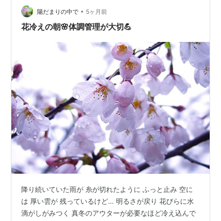
•
陽だまりの中で
5ヶ月前
花冷えの朝🌸体調管理が大切💪
降り続いていた雨が 糸が切れたように ふっと止み 空に
は 厚い雲が 残っているけど… 明るさが戻り 花びらに水
滴がしがみつく 真冬のアウターが必要なほど冷え込んで