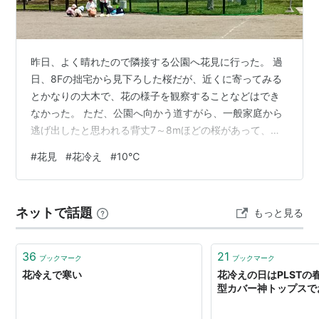
昨日、よく晴れたので隣接する公園へ花見に行った。 過
日、8Fの拙宅から見下ろした桜だが、近くに寄ってみる
とかなりの大木で、花の様子を観察することなどはでき
なかった。 ただ、公園へ向かう道すがら、一般家庭から
逃げ出したと思われる背丈7～8mほどの桜があって、そ
こは花弁の様子や香りを確かめることができた。 他方、
#
花見
#
花冷え
#
10℃
花冷えで（気温が）10℃くらいしかなく、とても寒くて
花見を楽しむ雰囲気ではなかった。 温かくなったらまた
来ようと（妻と）言いつつ引き上げてきた。
ネットで話題
もっと見る
36
21
ブックマーク
ブックマーク
花冷えで寒い
花冷えの日はPLSTの
型カバー神トップスで