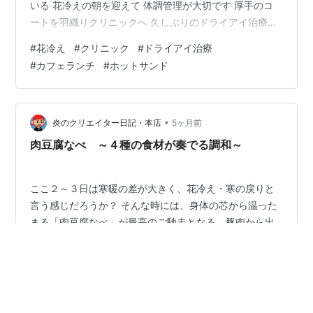
いる 花冷えの朝を迎えて 体調管理が大切です 厚手のコ
ートを羽織りクリニックへ 久しぶりのドライアイ治療で
す IPL治療（マイボーム腺機能不全治療）は 脈打つよう
#
花冷え
#
クリニック
#
ドライアイ治療
な痛みに耐えました😣 きょうのランチは 自分へのご褒美
#
カフェランチ
#
ホットサンド
です( *´艸｀) ランチ ホットサンド・サラダ・スープ・珈
琲 ホットサンド 雨上がりのせいか 店内は 閑散として人
気がない… ゆっくりとホットサンドを食べました（笑）
夕ごはん お蕎麦・牛蒡サラダ・いちご 具だくさん蕎麦…
•
炎のクリエイター日記・本店
5ヶ月前
肉豆腐なべ ～４種の食材が奏でる調和～