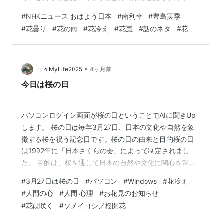
覚えておくと、花 だけに はな しのネタになるかもしれ
#
NHKニュース おはよう日本
#
南利幸
#
豊島実季
ません。」 それに対する反応は 豊島実季アナウンサー
#
花曇り
#
花の雨
#
花冷え
#
花嵐
#
話のネタ
#
花
「うまーい。そうですねえ。風情もありますねえ。」 で
あった。 www.web.nhk
•
一々MyLife2025
4ヶ月前
今日は桜の日
パソコンログイン画面が桜の日ということでAIに聞きUp
します。 桜の日は毎年3月27日、日本の文化や自然を象
徴する桜を祝う記念日です。桜の日の由来と目的桜の日
は1992年に「日本さくらの会」によって制定されまし
た。 目的は、桜を通して日本の自然や文化に関心を深め
てもらうことであり、桜の植樹や保存、国際親善活動な
#
3月27日は桜の日
#
パソコン
#
Windows
#
花冷え
ども行われています。 日付の意味3月27日が桜の日に選
#
人間の心
#
人間 心理
#
お花見のお知らせ
ばれた理由は、**語呂合わせ「3×9（さく）＝27」**
#
花は咲く
#
ソメイヨシノ桜開花
と、春の訪れを象徴する季節的意味の2つがあります。ま