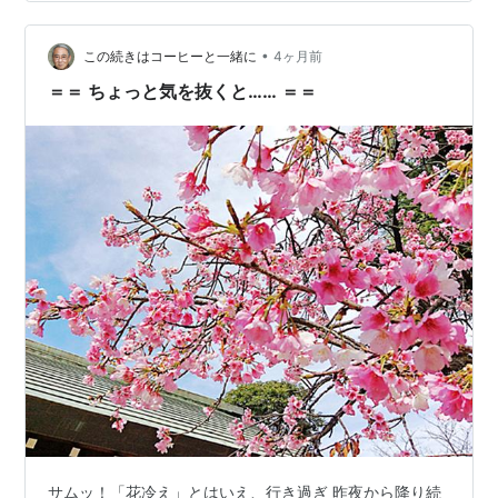
た、七十二候の「桜始開（さくらはじめてひらく）」の
時期にあたり、日本各地で桜が開花し始める季節と重な
ります。 桜の日と桜の開花…
•
この続きはコーヒーと一緒に
4ヶ月前
＝＝ ちょっと気を抜くと…… ＝＝
サムッ！「花冷え」とはいえ、行き過ぎ 昨夜から降り続