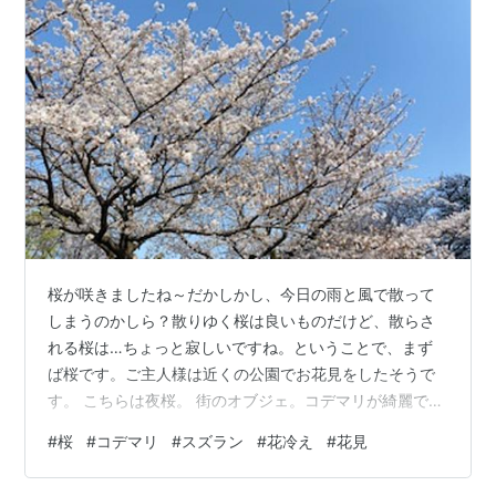
桜が咲きましたね～だかしかし、今日の雨と風で散って
しまうのかしら？散りゆく桜は良いものだけど、散らさ
れる桜は…ちょっと寂しいですね。ということで、まず
ば桜です。ご主人様は近くの公園でお花見をしたそうで
す。 こちらは夜桜。 街のオブジェ。コデマリが綺麗で
す。 それから… 桜が咲くころは花冷えの時期でもありま
#
桜
#
コデマリ
#
スズラン
#
花冷え
#
花見
すが、これからが春の到来です。やはりウキウキしてし
まいます。とご主人様は言っておりましたよ。