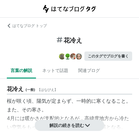
はてなブログ トップ
花冷え
このタグでブログを書く
言葉の解説
ネットで話題
関連ブログ
花冷え
(
一般
)
【
はなびえ
】
桜が咲く頃、陽気が定まらず、一時的に寒くなること。
また、その寒さ。
4月には暖かさが支配的となるが，高緯度地方から冷た
解説の続きを読む
い空気をもった高気圧が南下した場合に低温となる。