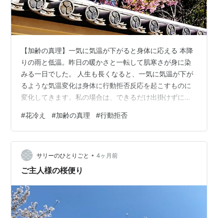
【加齢の真理】一気に気温が下がると身体に応える 本降
りの雨と低温。昨日の暖かさと一転して肌寒さが身に染
みる一日でした。 人生も長くなると、一気に気温が下が
るような気温変化は身体に行動拒否反応を起こすものに
変化してきます。私の場合は、できるだけ出掛けずに済
む方法を考えてしまい、桜どころか散歩にすら出掛ける
#
花冷え
#
加齢の真理
#
行動拒否
気にならず、一日中グダグダでした。 『春分』の節季最
後の日は花冷えの一日。あまりの寒さに花見を予定して
いた方は戸惑われたのではないでしょうか。 今夜は暖か
•
くして寝ます。たった一日寒かっただけで風邪を引いて
サリーのひとりごと
4ヶ月前
しまったなんてことにならないよう気をつけます。 で
ご主人様の桜便り
は、おやすみなさい。明日が暖かい一日になり…