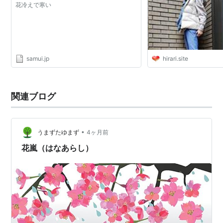
花冷えで寒い
samui.jp
hirari.site
関連ブログ
•
うまずたゆまず
4ヶ月前
花嵐（はなあらし）