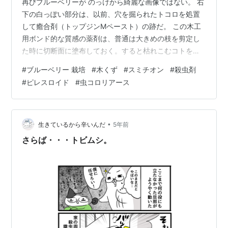
再びブルーベリーが のっけから綺麗な画像ではない。 右
下の白っぽい部分は、以前、穴を掘られたトコロを処置
して癒合剤（トップジンMペースト）の跡だ。 この木工
用ボンド的な質感の薬剤は、普通は大きめの枝を剪定し
た時に切断面に塗布しておく。すると枯れこむコトを緩
和してくれる。これを、虫によって開けられた穴を広
#
ブルーベリー 栽培
#
木くず
#
スミチオン
#
殺虫剤
げ、傷んだ部分を除去してスミチオンをスポイト注入し
#
ピレスロイド
#
虫コロリアース
たのが前回の処置だったが、後処理として、開けられた
穴の中にトップジンを注入しておいたのだ。 だが後日、
たっぷりと注入したものの殆どが流れ出してしまっ
た・・・その跡が、この白い部分である。 ふと思うのだ
•
生きているから辛いんだ
5年前
が、こういう穴には漆を注入しておけばいいんだろ…
さらば・・・トビムシ。