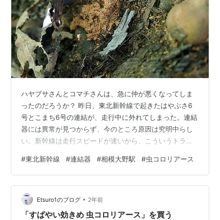
ハヤブサさんとコマチさんは、急に仲が悪くなってしま
ったのだろうか？ 昨日、東北新幹線で起きたはやぶさ6
号とこまち6号の連結が、走行中に外れてしまった。連結
器には異常が見つからず、今のところ原因は究明中らし
い。新幹線は走行スピードが速いから、こういうトラブ
ルがあるとビビるけれど・・・速い遅いに関係なく、脱
#
東北新幹線
#
連結器
#
相模大野駅
#
虫コロリアース
着可能な構造なのだから、そりゃ外れるコトだってある
だろうと考えるのはダメだろうか？ あってはならない事
故とか、あり得ない・・・みたいなコメントが報道では
•
されていたけれど、だいたい事故や故障というのはそ～
Etsuro1のブログ
2年前
ゆ～モンだろうと思うのだが。 昔話が多くなってしまう
「すばやい効きめ 虫コロリアース」を買う