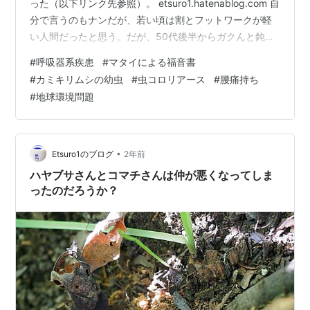
った（以下リンク先参照）。 etsuro1.hatenablog.com 自
分で言うのもナンだが、若い頃は割とフットワークが軽
い人間だったと思う。だが、50代後半からガクんと鈍足
化した。それは気管支喘息の発症が切っ掛けとなった。
#
呼吸器系疾患
#
マタイによる福音書
やはり慢性疾患も患うと、いろいろ問題が露呈するもん
#
カミキリムシの幼虫
#
虫コロリアース
#
腰痛持ち
だ。だがねぇ・・・健康ならば50代、いや60代でもまあ
#
地球環境問題
まあ動けるモンだ。そりゃ、体力の衰えを自覚はするだ
ろうが、それでも中高年の登山者だっておられるのだか
ら。 いや・・・まあ、高齢者の自動車運転免許返納問題
があるように、…
•
Etsuro1のブログ
2年前
ハヤブサさんとコマチさんは仲が悪くなってしま
ったのだろうか？