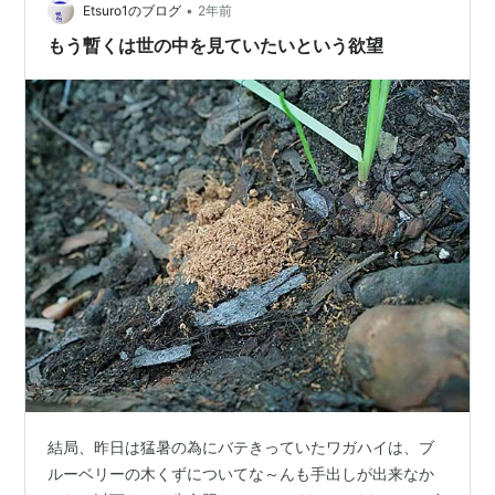
•
Etsuro1のブログ
2年前
もう暫くは世の中を見ていたいという欲望
結局、昨日は猛暑の為にバテきっていたワガハイは、ブ
ルーベリーの木くずについてな～んも手出しが出来なか