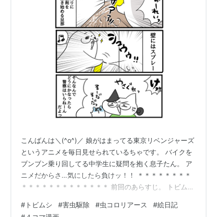
こんばんは＼(^o^)／ 娘がはまってる東京リベンジャーズ
というアニメを毎日見せられているちゃです。 バイクを
ブンブン乗り回してる中学生に疑問を抱く息子たん。 ア
ニメだからさ…気にしたら負けッ！！ ＊＊＊＊＊＊＊＊
＊＊＊＊＊＊＊＊＊＊＊＊＊ 前回のあらすじ。 トビムシ
にバルサンは効かない。 以上ッ！！！tansio-
#
トビムシ
#
害虫駆除
#
虫コロリアース
#
絵日記
karubi.hatenadiary.jp 精神的にやばくなってきた妻を目
#
４コマ漫画