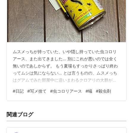
ムスメっちが持っていた、いや隠し持っていた虫コロリ
アース、また出てきました… 別にこれが悪いのでは全く
無いのであしからず。 もう夏場もすっかりさっぱり終わ
ってムシは気にならない… とは言うものの、ムスメっち
はグアムでみた部屋中に這いまわるクロアリの大群がト
ラウマのようで何かと対策をしたがります。 でもここは
#
日記
#
写メ捨て
#
虫コロリアース
#
蟻
#
殺虫剤
マンションの５階、アリもＧもあまり気にならないので
す。夏場も過ぎて、別に甘いものも放置していないし…
とムスメっちを妻と説得して色々と周りを整理して、こ
関連ブログ
の多少残っているのが出てきてしっかり処分で、今日の
モノ！ とにかく何より清潔を心がけて、放置しないこと
ですよね。と当たり前の感想を述べて今日…