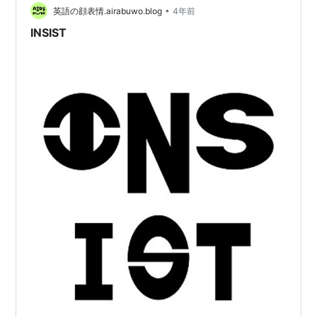
してもらいやすくなる、…
•
英語の顔表情.airabuwo.blog
4年前
INSIST