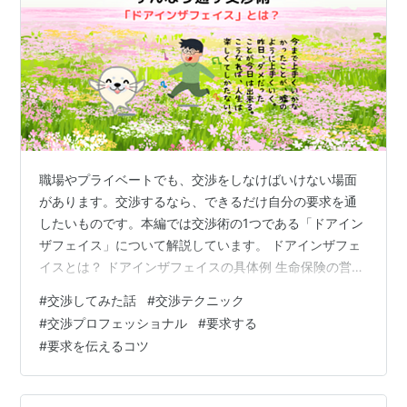
職場やプライベートでも、交渉をしなけばいけない場面
があります。交渉するなら、できるだけ自分の要求を通
したいものです。本編では交渉術の1つである「ドアイン
ザフェイス」について解説しています。 ドアインザフェ
イスとは？ ドアインザフェイスの具体例 生命保険の営業
家電量販店で値引き交渉 部下に残業してもらいたいとき
#
交渉してみた話
#
交渉テクニック
子供に手伝いをさせる 恋愛 ドアインザフェイスを使うと
#
交渉プロフェッショナル
#
要求する
きの注意点 相手の気持ちを意識しておく 何度も使わない
#
要求を伝えるコツ
本日のまとめ ドアインザフェイスとは？ ドアインザフェ
イスとは、最初に「大きな要求」をして、相手から「拒
絶」された後で、本命の「小さな要求」をすると、承認