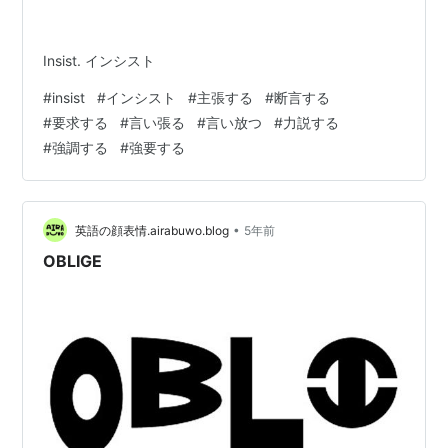
Insist. インシスト
#
insist
#
インシスト
#
主張する
#
断言する
#
要求する
#
言い張る
#
言い放つ
#
力説する
#
強調する
#
強要する
•
英語の顔表情.airabuwo.blog
5年前
OBLIGE