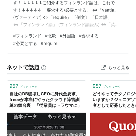
す！ ↓↓↓↓↓ご紹介するフィンランド語は、これで
す！↓↓↓↓↓ 「要求する/必要とする」 ⇔「vaatia」
(ヴァーティア) ⇔「require」 〔例文〕 「日本語」
⇔「フィンランド語」 (フィンランド語読み) ⇔「英
語」
#
フィンランド
#
北欧
#
外国語
#
要求する
・・・・・・・・・・・・・・・・・・・・・・・・・
#
必要とする
#
require
・・・・・・・・・・ いかがでしたか？ では、この短い
記事から去る前に、「ようきゅうする/ひつようとする、
ヴぁーてぃあ」と5回繰り返して発音してみてください。
ネットで話題
もっと見る
次に目を閉じ、何も見ずに言えたら成功です。 仮に言え
なくても、もう一度発音を見てから何度も試してくださ
い。 何…
957
957
ブックマーク
ブックマーク
自社のDB破壊しCEOに身代金要求、
どうやってテクノロジ
freeeが本当にやったクラウド障害訓
いますか？ジュニアソ
練の舞台裏 「従業員はトラウマに」
者として応募したときに
ウドコンピューティング
か大量のことを要求さ
いっぱいいっぱいです