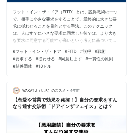
フット・イン・ザ・ドア（FITD）とは、説得戦術の一つ
で、相手に小さな要求をすることで、最終的に大きな要
求に従わせることを目的とする手法。このテクニック
は、人はすでに小さな要求に同意した後では、より大き
な要求に同意する可能性が高いという考えに基づいてい
る。 FITDのテクニックは、相手の行動に一貫性を持たせ
#
フット・イン・ザ・ドア
#
FITD
#
説得
#
戦術
ることで効果を発揮します。一度小さな要求に同意した
#
要求する
#
従わせる
#
同意します
#
一貫性の原則
人は、それまでの行動と一貫しているという感覚を持つ
#
慈善団体
#
10ドル
ことで、より大きな要求に応じやすくなるのです。 例え
ば、ある慈善団体では、まず10ドルといった少額の寄付
をお願いし、その後、毎月50ドルの寄付をお願いするな
ど、より大きな要求をすることでFIT…
•
WAKATU（話活）のススメ
4年前
【恋愛や営業で効果を発揮！】自分の要求をすん
なり通す交渉術「ドアインザフェイス」とは？