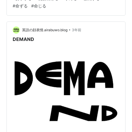
#
命ずる
#
命じる
•
英語の顔表情.airabuwo.blog
3年前
DEMAND