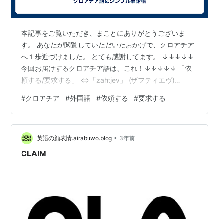
本記事をご覧いただき、まことにありがとうございま
す。 あなたが閲覧していただいたおかげで、クロアチア
へ１歩近づけました。 とても感謝してます。 ↓↓↓↓↓
今回お届けするクロアチア語は、これ！↓↓↓↓↓ 「依
頼する/要求する」 ⇔「zahtjev」 (ザフティエヴ)
⇔「request」 〔例文〕 「日本語」 ⇔「クロアチア
#
クロアチア
#
外国語
#
依頼する
#
要求する
語」 (クロアチア語読み) ⇔「英語」
・・・・・・・・・・・・・・・・・・・・・・・・・
・・・・・・・・・・ いかがでしたか？ では、この短い
•
記事から去る前に、「いらいする/ようきゅうする、ざふ
英語の顔表情.airabuwo.blog
3年前
てぃえヴ」と５回、口に出してください。 次に目を閉
CLAIM
じ、何も見ずに言えたら成功です…