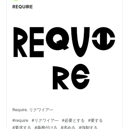
REQUIRE
Require. リクワイア―
#
require
#
リクワイア―
#
必要とする
#
要する
#
要求する
#
義務付ける
#
求める
#
強制する