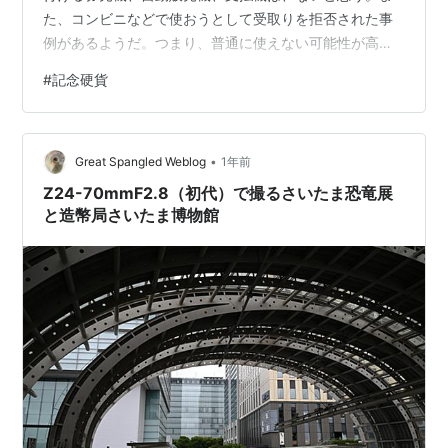
た、コンビニなどで使おうとして受取りを拒否された事
例があるようだ。つまり、普通に使えない可能性が高
い。 そのため、いつか使おうと思っている記念硬貨（プ
#
記念硬貨
レミアムが付かないもの）は銀行で換金（引換え）する
のが確実となろうが、気になる情報があった。引換えに
手数料がかかり、かつ、その値段が記念硬貨よりも高く
•
なる場合があるとか！？ 身近にありそうな市中銀行を調
Great Spangled Weblog
1年前
べると、各行で対応が異なっていた。 抜粋 記念硬貨引換
Z24-70mmF2.8（初代）で撮るさいたま恐竜展
手数料（税込）・三菱UFJ銀行：10…
と造幣局さいたま博物館