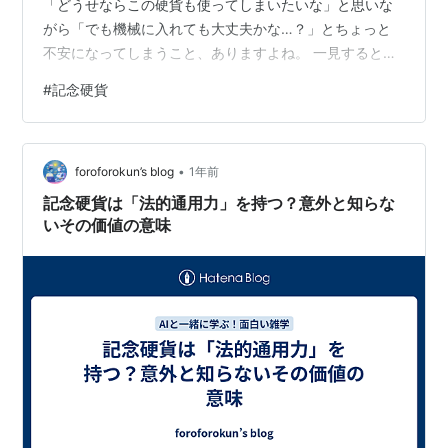
「どうせならこの硬貨も使ってしまいたいな」と思いな
がら「でも機械に入れても大丈夫かな…？」とちょっと
不安になってしまうこと、ありますよね。 一見すると普
通のお金と変わらないように見える記念硬貨ですが、実
#
記念硬貨
は一部の券売機ではうまく読み取ってくれないこともあ
るんです。 金額は同じでも、素材やデザインの違いが原
因でエラーになってしまうこともあるので、ちょっと困
•
ってしまいますよね。 そんなちょっとした悩みや疑問に
foroforokun’s blog
1年前
おこたえするために今回は記念硬貨の使いどころや注意
記念硬貨は「法的通用力」を持つ？意外と知らな
点をわかりやすくまとめました。 「みどりの…
いその価値の意味