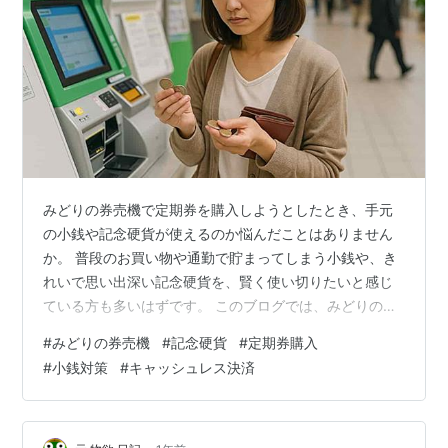
みどりの券売機で定期券を購入しようとしたとき、手元
の小銭や記念硬貨が使えるのか悩んだことはありません
か。 普段のお買い物や通勤で貯まってしまう小銭や、き
れいで思い出深い記念硬貨を、賢く使い切りたいと感じ
ている方も多いはずです。 このブログでは、みどりの券
売機で実際に使えるお金の種類や、記念硬貨の券売機対
#
みどりの券売機
#
記念硬貨
#
定期券購入
応状況、使えなかったときの対処法までやさしくご紹介
#
小銭対策
#
キャッシュレス決済
しています。 駅員窓口や銀行での対応、日々の生活での
上手な小銭の消費アイデア、さらにはキャッシュレス決
済の最新事情まで、初心者の方でもすぐに実践できるヒ