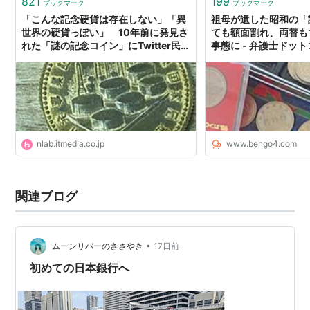
821
199
ブックマーク
ブックマーク
「こんな記念硬貨は存在しない」「異
祖母が遺した昭和の「
世界の硬貨っぽい」 10年前に発見さ
ても額面割れ、両替も
れた「謎の記念コイン」にTwitter民騒
事態に - 弁護士ドッ
然、財務省・造幣局を取材して成分分
析してみた（1/3） | ねとらぼ
nlab.itmedia.co.jp
www.bengo4.com
関連ブログ
•
ムーンリバーのささやき
17日前
初めての日本銀行へ