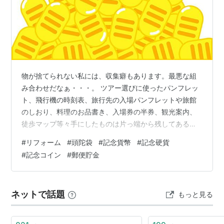
物が捨てられない私には、収集癖もあります。最悪な組
み合わせだなぁ・・・。 ツアー選びに使ったパンフレッ
ト、飛行機の時刻表、旅行先の入場パンフレットや旅館
のしおり、料理のお品書き、入場券の半券、観光案内、
徒歩マップ等々手にしたものは片っ端から残してあると
いう話は前回したとおりで、これらの思い出の品々がク
#
リフォーム
#
頭陀袋
#
記念貨幣
#
記念硬貨
リアケースに入れられて本棚を占領し、段ボールに詰め
#
記念コイン
#
郵便貯金
られて押入れを占領し、紙袋に入ったまま部屋中に積み
上げられていました。 収集癖の中には、絵葉書、記念ス
タンプ、郵便局の押印などもあり、記念切手や記念コイ
ネットで話題
もっと見る
ンもあります。 記念切手については前回も触れておりま
すが、今回、箪笥の奥深くからずっしりとした頭…