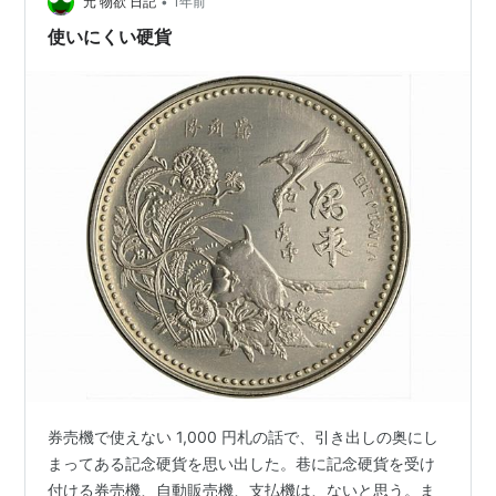
ントが満載です。 日々のお金の管理やストレスを少しで
•
元 物欲 日記
1年前
も軽くしたい方へ、今すぐ役立つ具体的なテク…
使いにくい硬貨
券売機で使えない 1,000 円札の話で、引き出しの奥にし
まってある記念硬貨を思い出した。巷に記念硬貨を受け
付ける券売機、自動販売機、支払機は、ないと思う。ま