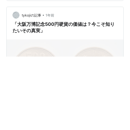
ろう、５００円記念硬貨の発行って。 今の時代、金融機
関ではいろんなサービスに手数料が必要になってきてい
るだけに、記念硬貨を入手するにも手数料が必要ってね
•
tykojiの記事
1年前
ぇ。なんだかな。 幸いにも私の住んでいる片…
「大阪万博記念500円硬貨の価値は？今こそ知り
たいその真実」
#
大阪・関西万博
#
ミャクミャク
#
記念硬貨
#
500円硬貨
#
万博記念
#
コレクターズアイテム