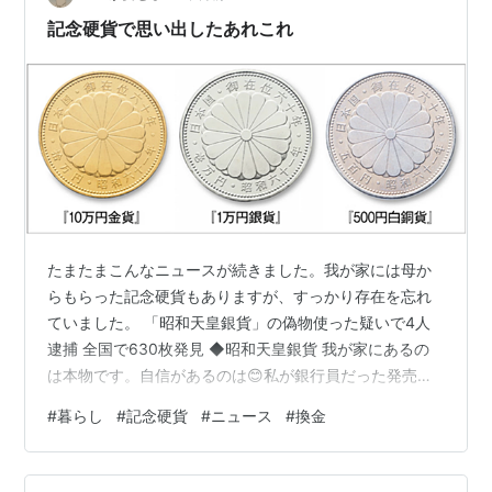
もありました。 夏目漱石の1000円札。 岩倉具視の500
記念硬貨で思い出したあれこれ
円札は懐かし…
たまたまこんなニュースが続きました。我が家には母か
らもらった記念硬貨もありますが、すっかり存在を忘れ
ていました。 「昭和天皇銀貨」の偽物使った疑いで4人
逮捕 全国で630枚発見 ◆昭和天皇銀貨 我が家にあるの
は本物です。自信があるのは😊私が銀行員だった発売当
時に職場で購入したからです。当時の職場は記念硬貨や
#
暮らし
#
記念硬貨
#
ニュース
#
換金
新紙幣などを発売当日に買える（買うというより両替で
すが）メリットがありました。両親に頼まれて銀貨（１
万円）だけでなく金貨（１０万円）も買った記憶があり