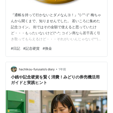
『通帳を持って行かないとダメなんヨ！』"(-""-)" 梅ちゃ
んから聞くまで、知りませんでした。 若いころに集めた
記念コイン。 街ではその金額で使えると思っていたけ
ど・・・もったいないけど(^-^; コイン商なら若干高く引
き取ってもらえるけど・・・それがいいんじゃない(^^)v
自販機では使えないけれど・・・まぁ、当然だけど(^_-)-
#
日記
#
記念硬貨
#
換金
☆ 銀行なら交換してくれる・・・と思ったけれども 梅ち
ゃんの怒り交じりの言葉を聞いて探したら、確かに 現金
で交換はできず、口座への入金のみ対応。 でした。 しか
•
も最近有料化した硬貨での入金と同様に、手数料がかか
hachikou-furusato’s diary
1年前
る銀行もありました。 窓口で記念硬貨を販売するとき
小銭や記念硬貨を賢く消費！みどりの券売機活用
は…
ガイドと実践ヒント