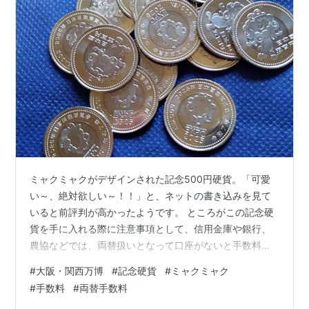
ミャクミャクがデザインされた記念500円硬貨。「可愛
い～、絶対欲しい～！！」と、ネットの書き込みを見て
いると前評判が高かったようです。 ところがこの記念硬
貨を手に入れる際に注意事項として、信用金庫や銀行、
農協などでは、両替扱いとなって口座がないと手数料を
取られてしまう可能性があるという書き込みがあってビ
#
大阪・関西万博
#
記念硬貨
#
ミャクミャク
ックリ。 今まで記念硬貨の引換に手数料を払ったことが
#
手数料
#
両替手数料
なかったけれど、よくよく考えてみれば何年振りなんだ