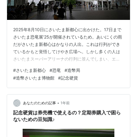
2025年8月10日にさいたま新都心に出かけた。17日まで
さいたま恐竜展'25が開催されているため。あいにくの雨
だがさいたま新都心はかなりの人出。これは行列ができ
ているかもと覚悟してけやき広場へ。しかし多くの人は
さいたまスーパーアリーナの行列に並んでしまい、エス
カレーターで１階に降りるとすぐ入場できた。ルーフェ
#
さいたま新都心
#
恐竜
#
造幣局
ンゴサウルスの全身骨格のレプリカ。アンキロサウル
#
造幣さいたま博物館
#
記念硬貨
ス。ティラノサウルス。化石のレプリカはこの３体。実
物の化石も何点か展示（モササウルスは恐竜ではない
が）。日本で見つかった恐竜化石の一覧があるのが助か
る。この展示は神流町恐竜センターの協力による。ティ
•
あなたのための記事
1年前
ラノサウルスの復元模型。動く。トリケラトプ…
記念硬貨は券売機で使えるの？定期券購入で困ら
ないための豆知識♪