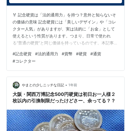
🏅 記念硬貨は「法的通用力」を持つ？意外と知らないそ
の価値の意味 記念硬貨には「美しいデザイン」や「コレ
クター人気」がありますが、実は法的に「お金」として
使えるという性質があります。つまり、日常で使われ
る“普通の硬貨”と同じ価値を持っているのです。本記事で
はその法的意義、現実の使用状況、価値の変動、メリッ
#
記念硬貨
#
法的通用力
#
貨幣
#
硬貨
#
通貨
ト・デメリットを詳しく解説します。 📜 法的通用力と
#
コレクター
は？ 「法的通用力」とは、その通貨が法律で支払いに使
えると認められる力のことです。日本では、銀行券（お
札）は無制限に通用し、硬貨については「額面の20倍ま
で」と法律で定められています。 記念硬貨もこの「貨
•
やまとの少しニッチな日記
1年前
幣」に分類されるため、通常の硬貨と同様…
大阪・関西万博記念500円硬貨は初日お一人様２
枚以内の引換制限だったけどさー、余ってる？？