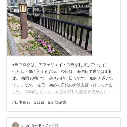
※当ブログは、アフェリエイト広告を利用しています。
七月も下旬に入りますね。 今日は、海の日で世間は3連
休。 梅雨も明けて、暑さの続く日々です。 如何お過ごし
でしょうか。 先日、初めて日銀の大阪支店へ行ってきま
した。 3年前に亡くなった父が残した記念硬貨がありま
して、それを市中で使える硬貨に換えてもらうためで
#
日本銀行
#
日銀
#
記念硬貨
す。 1972年の札幌オリンピック。 平成5年の皇太子ご成
婚等々。 500円と100円の記念硬貨が6枚。 父は、その
時々で、記念硬貨を買い求めていたようです。 新聞広告
•
に出てくるから、それを買っていたのでしょうね。 紙幣
いつか愛せる
7ヶ月前