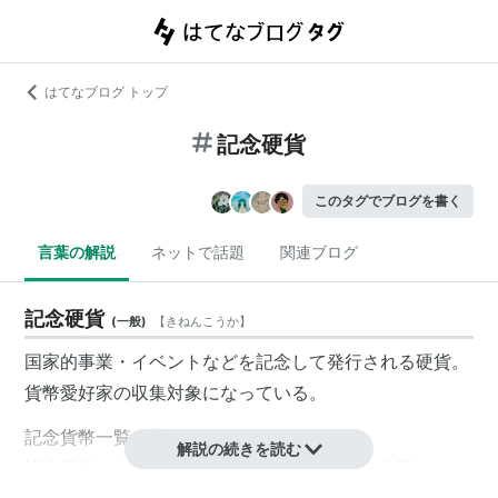
はてなブログ トップ
記念硬貨
このタグでブログを書く
言葉の解説
ネットで話題
関連ブログ
記念硬貨
(
一般
)
【
きねんこうか
】
国家的事業・イベントなどを記念して発行される硬貨。
貨幣愛好家の収集対象になっている。
記念貨幣一覧
（造幣局）
解説の続きを読む
記念硬貨・古銭アルバム
（500円硬貨を全て公開）