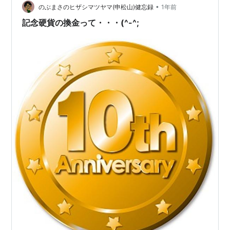
•
ます。結婚後に母が銀貨を私にくれましたが、金貨は多
のぶまさのヒザシマツヤマ(申松山)健忘録
1年前
分今も実家にあると思います。 ◆なぜ銀貨なのか どうし
記念硬貨の換金って・・・(^-^;
て１０万円の金貨でなく１万円の銀貨の偽…