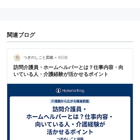
訪問し、身体介護・家事援助等生活面での自立に向けた
サポートを行う。１級から３級まであり、 試験による
合格ではなく、都道府県の指定する養成研修を修了する
ことが必要。
関連ブログ
ホームヘルパー井戸端会議
•
つぎのしごと図鑑
9日前
http://www.geocities.co.jp/Beautycare/8222/
ホームヘルパーの部屋
訪問介護員・ホームヘルパーとは？仕事内容・向
いている人・介護経験が活かせるポイント
http://www2.ocn.ne.jp/~sarukiti/