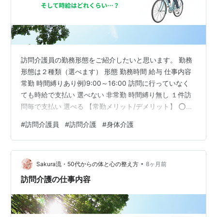
訪問介護員の勤務形態をご紹介したいと思います。 勤務
形態は２種類（選べます） 形態 勤務時間 給与 仕事内容
常勤 時間縛りあり例)9:00～16:00 訪問に行っていなく
ても時給で支払い 選べない 非常勤 時間縛り無し １件訪
問毎で支払い 選べる 【常勤メリット/デメリット】 ⭕訪
問に行かなくても給与発生する→安定した給与 ⭕有給発
#
訪問介護員
#
訪問介護
#
身体介護
生する ❌会社から行く家を指定されるので、基本断れな
い ❌非常勤が行ってくれないような家に行かされる(＝困
難ケース対応) ❌休んだヘルパーのカバーが多い→その日
•
のシフトが予測不可能 【非常勤メリット/デメリット】
Sakura流・50代からの体と心の整え方
8ヶ月前
⭕会社から仕事依頼が来ても選べる(断れる) ⭕臨時…
訪問介護の仕事内容