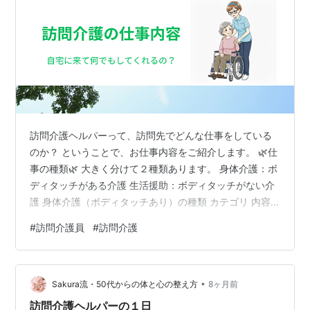
訪問介護ヘルパーって、訪問先でどんな仕事をしている
のか？ ということで、お仕事内容をご紹介します。 🌿仕
事の種類🌿 大きく分けて２種類あります。 身体介護：ボ
ディタッチがある介護 生活援助：ボディタッチがない介
護 身体介護（ボディタッチあり）の種類 カテゴリ 内容
の一例 入浴・清潔保持 入浴介助、部分浴、清拭、洗髪
#
訪問介護員
#
訪問介護
排泄介助 トイレ介助、おむつ交換、ポータブルトイレ誘
導、失禁の後始末 食事介助 食事動作のサポート、見守
り、誤嚥予防の姿勢調整 移動・移乗・体位変換 ベッド⇄
•
車椅子移乗、歩行介助、体位変換、起き上がり手伝い 服
Sakura流・50代からの体と心の整え方
8ヶ月前
薬介助 内服の確認、必要に応じた見守り（※医療行為は
訪問介護ヘルパーの１日