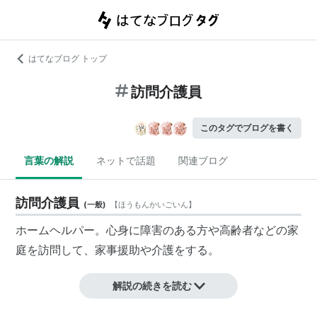
はてなブログ トップ
訪問介護員
このタグでブログを書く
言葉の解説
ネットで話題
関連ブログ
訪問介護員
(
一般
)
【
ほうもんかいごいん
】
ホームヘルパー
。心身に障害のある方や高齢者などの家
庭を訪問して、家事援助や介護をする。
解説の続きを読む
日常生活を営むのに支障がある高齢者や障害者の家庭を