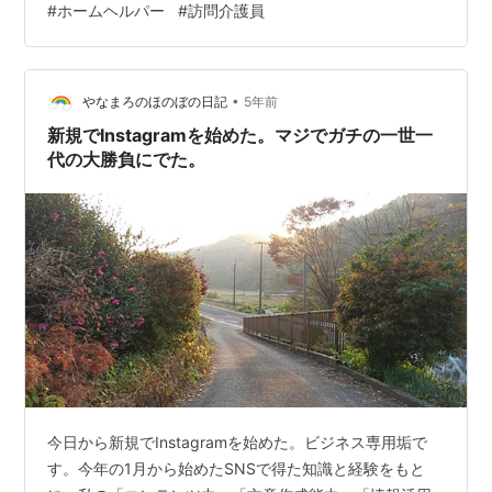
#
ホームヘルパー
#
訪問介護員
が します。 訪問介護員なんていう人はほぼ皆無でしょ
う。 それはそうですよ。 数人の職員と一緒になって、仕
事を見て学んでいくような職場であれば 新人さん達にと
•
ってはとても覚えやすく環境も整っているのではないで
やなまろのほのぼの日記
5年前
しょうか。 でも訪問介護員はそうはいきません。 現場は
新規でInstagramを始めた。マジでガチの一世一
一人きりです。 すべて一人…
代の大勝負にでた。
今日から新規でInstagramを始めた。ビジネス専用垢で
す。今年の1月から始めたSNSで得た知識と経験をもと