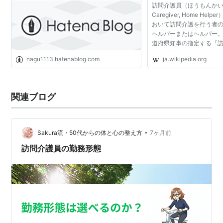
訪問介護員（ほうもんかいごい
Caregiver, Home He
おいて訪問介護を行う者
ヘルパーまたはヘルパー。
道府県知事の指定する『
修』の課程を修了した者
nagu1113.hatenablog.com
ja.wikipedia.org
第8条第2項において介護
行為を許された...
関連ブログ
•
Sakura流・50代からの体と心の整え方
7ヶ月前
訪問介護員の勤務形態