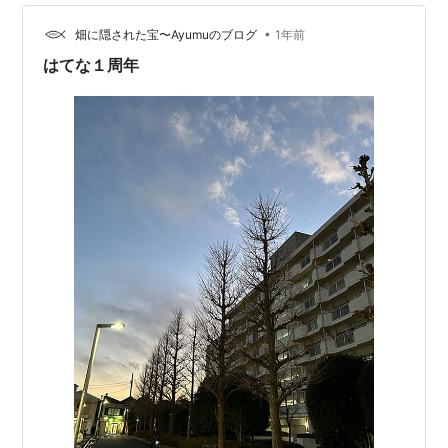
の勤務ですので、合計７件です。 次の家まで近ければ、
•
移動時間（トイレ休憩込…
畑に隠された宝〜Ayumuのブログ
1年前
はてな１周年