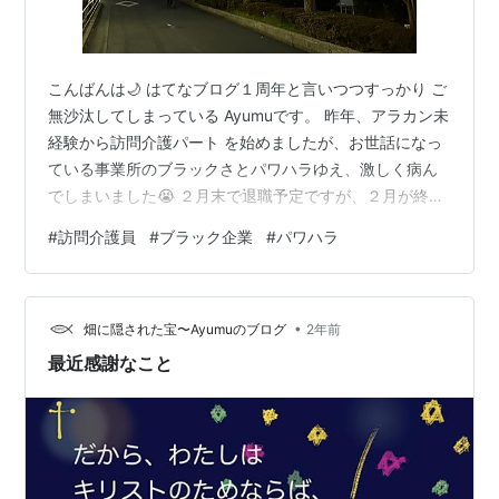
こんばんは🌙 はてなブログ１周年と言いつつすっかり ご
無沙汰してしまっている Ayumuです。 昨年、アラカン未
経験から訪問介護パート を始めましたが、お世話になっ
ている事業所のブラックさとパワハラゆえ、激しく病ん
でしまいました😭 ２月末で退職予定ですが、２月が終わ
るのと、私が潰れるのとどちらが先か…と思うほどで
#
訪問介護員
#
ブラック企業
#
パワハラ
す。 幸い次の訪問介護のパート先も、不思議 な導きで決
まっています。 仕事の事を考えるだけで、頭がおかしく
なりそうで、深呼吸をして心を落ち着けます。 パワハラ
•
の威力、恐ろしいです😭 何を言ってもこちらが悪いこと
畑に隠された宝〜Ayumuのブログ
2年前
になるため、できる限り上の方たちとは、話をしないよ
最近感謝なこと
うに細心の注意を払っていま…