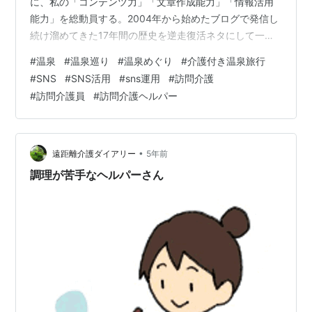
に、私の「コンテンツ力」「文章作成能力」「情報活用
能力」を総動員する。2004年から始めたブログで発信し
続け溜めてきた17年間の歴史を逆走復活ネタにして一斉
放出する。まさに一世一代の大勝負にでる。 目標は1ヶ月
#
温泉
#
温泉巡り
#
温泉めぐり
#
介護付き温泉旅行
で1,000フォロワー獲得する。その実績を引っさげて来年
#
SNS
#
SNS活用
#
sns運用
#
訪問介護
からSNS運用代行の仕事を受け始める。そのための戦略
#
訪問介護員
#
訪問介護ヘルパー
はInstagramで集客したフォロワーさんを私のプロフィー
ルページへ誘導してファンになってもらう。そこから
LINE公式へ導いてSNS運用代行の具体的内容を理解して
もらい仕…
•
遠距離介護ダイアリー
5年前
調理が苦手なヘルパーさん