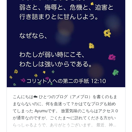
こんにちは☁️ ひとつのブログ（アメブロ）を書くのもま
まならないのに、何を血迷って？かはてなブログも始め
てしまった Ayumuです。 放置気味のこちらはアクセス０
が通常なのですが、ごくたま〜に訪れてくださる方がい
らっしゃるようで、ありがとうございます。 最近、神様
に感謝したこと！ アラカンにして新人訪問介護ヘルパ