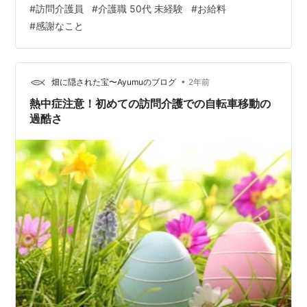
#
訪問介護員
#
介護職 50代 未経験
#
お給料
ー。 やっと６ヶ月経ちました。お仕事上の悩みは尽きま
#
感謝なこと
せん。 主に身体介護のスキルに不安があるのですが、他
にも… 入職して５回の給料日がありましたが、なんと‼️１
度も給料日に正しい金額で振り込まれたことがないので
す。 これには本当にメンタルやられましたT_T お給料が
•
畑に隠された宝〜Ayumuのブログ
2年前
入ってないことが２回…
熱中症注意！初めての訪問介護での自転車移動の
過酷さ