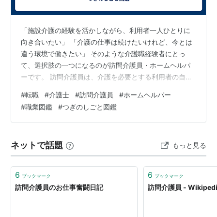
「施設介護の経験を活かしながら、利用者一人ひとりに
向き合いたい」 「介護の仕事は続けたいけれど、今とは
違う環境で働きたい」 そのような介護職経験者にとっ
て、選択肢の一つになるのが訪問介護員・ホームヘルパ
ーです。 訪問介護員は、介護を必要とする利用者の自宅
を訪問し、身体介護や生活援助を行います。 施設介護の
#
転職
#
介護士
#
訪問介護員
#
ホームヘルパー
ように複数の利用者へ同時に対応する場面は少ない一
#
職業図鑑
#
つぎのしごと図鑑
方、基本的に一人で訪問するため、限られた時間の中で
状況を確認し、必要な支援を行う力が求められます。 こ
の記事では、訪問介護員の仕事内容や必要な資格、施設
ネットで話題
もっと見る
介護との違い、介護経験を活かせるポイント、求人を探
すときの注意点を紹介します。
6
6
ブックマーク
ブックマーク
訪問介護員のお仕事奮闘日記
訪問介護員 - Wikiped