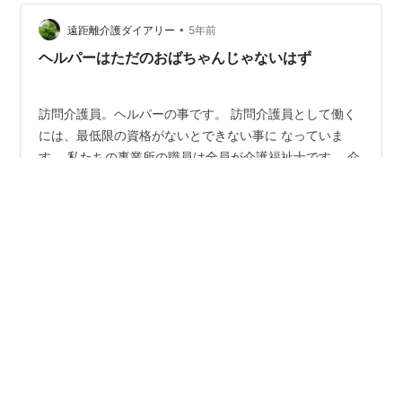
ちゃうよ。それにね 今日はね、麻婆豆腐を作ってくれた
•
んだけどね、辛くて食べらえ ないんだよ。」 「何そ
遠距離介護ダイアリー
5年前
れ。」 「麻婆豆腐の素ってあるでしょ。あれを使って作
ヘルパーはただのおばちゃんじゃないはず
ったんだけど、 ３人分が２回分…
訪問介護員。ヘルパーの事です。 訪問介護員として働く
には、最低限の資格がないとできない事に なっていま
す。 私たちの事業所の職員は全員が介護福祉士です。 介
護のプロ集団です。 というか、どこの事業所でもみんな
介護のプロ集団だと思います。 それで給料もらっていま
すからね。 訪問介護員は、自宅に出向いて介護するのが
#
訪問介護員
#
介護職
仕事です。 自宅で安心して過ごせるようにお手伝いする
のが仕事です。 ですから、そのニーズも多岐にわたりま
す。 身体介護なら、オムツ交換を始め、入浴介助や更衣
•
介助、トイレ誘導 など身体に関わるデリケートな部分も
【シンママ奮闘記】今日もてんやわんや
6年前
プロ意識をしっかり持って 行っています。 生活援助だっ
【只今23時50分焼芋食べて良いですか？】介護
て、調理は普通食から減塩食…
士21時迄残業で今頃小腹が