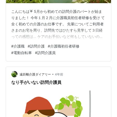
こんにちは☔️ 5月から初めての訪問介護のパートが始ま
りました！ 今年１月２月に介護職員初任者研修を受け て
全く初めての介護のお仕事です。 先輩についてご利用者
さまのお宅を周り、訪問先ではひたすら見学して３日経
っての感想は… ケアのお手伝いなど何もしていないの
に、自転車の移動、それも電動なのに！夏日あり、雨の
#
介護職
#
訪問介護
#
介護職初任者研修
日ありの移動だけでぐったりしてしまいました💦（５hで
#
電動自転車
#
訪問介護員
３〜４軒周ります） 介護以前のお話です(^^;; 私はスーパ
ーレジの仕事でも、夏は熱中症になりやすい方でスポド
リが欠かせないので、真夏の移動、心配です🚴‍♀️😥 訪問介
護は、自転車移動の負担がかなりあることを知りまし
•
遠距離介護ダイアリー
4年前
た。 先輩がLINE…
なり手がいない訪問介護員