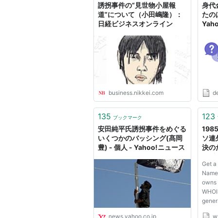
誘拐事件の“見世物小屋報
身代
道”について（小田嶋隆）：
たの
日経ビジネスオンライン
Yah
business.nikkei.com
de
135
123
ブックマーク
安田純平氏誘拐事件をめぐる
19
いくつかのバッシング(髙岡
ソ連
豊) - 個人 - Yahoo!ニュース
決の
い手段
Get a
mont
NameS
Hof
owns 
WHOIS
gener
using
news.yahoo.co.jp
w