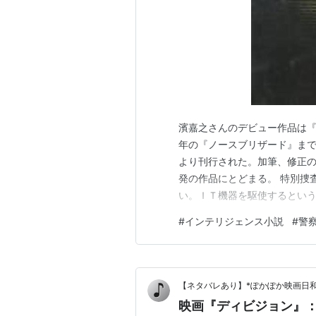
濱嘉之さんのデビュー作品は『
年の『ノースブリザード』まで
より刊行された。加筆、修正の
発の作品にとどまる。 特別捜
い。ＩＴ機器を駆使するとい
して、警視庁内における組織
#
インテリジェンス小説
#
警
官とパラレルにシリーズ化す
か。 あるいは一方に集中しな
【ネタバレあり】*ぽかぽか映画日和
映画『ディビジョン』