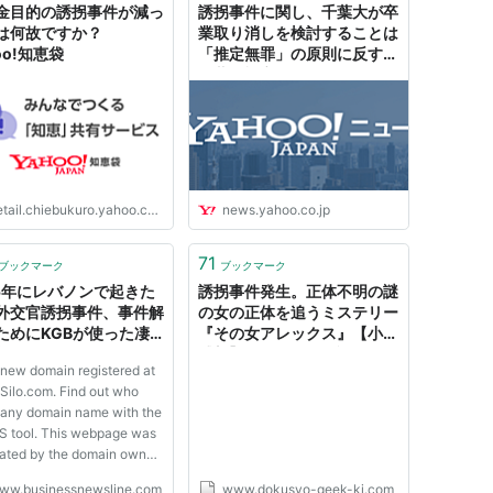
金目的の誘拐事件が減っ
誘拐事件に関し、千葉大が卒
は何故ですか？
業取り消しを検討することは
oo!知恵袋
「推定無罪」の原則に反する
（藤代裕之） - エキスパート
- Yahoo!ニュース
tail.chiebukuro.yahoo.co.jp
news.yahoo.co.jp
71
ブックマーク
ブックマーク
85年にレバノンで起きた
誘拐事件発生。正体不明の謎
外交官誘拐事件、事件解
の女の正体を追うミステリー
ためにKGBが使った凄
『その女アレックス』【小説
とは Posted 8
感想】 - 漫画ギーク記
 new domain registered at
hs ago, by Joseph
ilo.com. Find out who
fman
any domain name with the
 tool. This webpage was
ated by the domain owner
 Sedo Domain Parking.
ww.businessnewsline.com
www.dokusyo-geek-ki.com