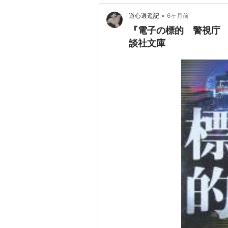
•
遊心逍遥記
6ヶ月前
『電子の標的 警視庁
談社文庫