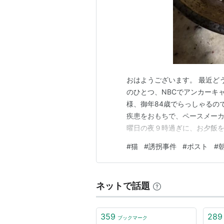
おはようございます。 最近ど
のひとつ、NBCでアンカーキ
様、御年84歳でらっしゃるの
疾患をおもちで、ペースメーカ
曜日の夜９時過ぎに、お夕飯を
２時が最後のIphoneへペース
#
猫
#
誘拐事件
#
ポスト
#
１１時過ぎ、教会に来なかっ
見 身代金要求が、彼女の局で
ネットで話題
359
289
ブックマーク