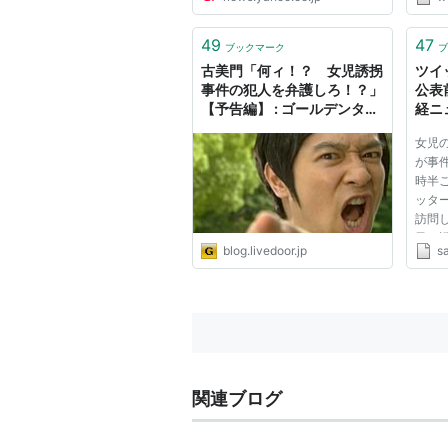
Discl
relati
adver
49
47
ブックマーク
ブ
specif
古美門「何ィ！？ 女児誘拐
ツイ
is...
事件の犯人を弁護しろ！？」
公表
【予告編】 : ゴールデンタイ
経ニ
ムズ
女児
が事
時半
ッタ
訪問
子が
blog.livedoor.jp
s
提供
た。
なり
生命
め...
関連ブログ