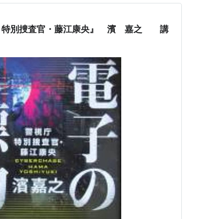
 特別捜査官・藤江康央』 濱 嘉之 講