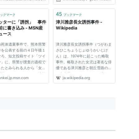
aimer: Sedo maintains no
onship with third party
tisers. Reference to any
45
ックマーク
ブックマーク
ic service or trade mark
ッターに「誘拐」 事件
津川雅彦長女誘拐事件 -
前に書き込み - MSN産
Wikipedia
ュース
の死体遺棄事件で、熊本県警
津川雅彦長女誘拐事件（つがわま
件を公表する前の４日午後１
さひこちょうじょゆうかいじけ
ごろ、短文投稿サイト「ツイ
ん）は、1974年に起こった略取
ー」に、県警が捜査の過程で
事件。略取された女児は著名な俳
したとみられる人から「女の
優である津川雅彦と朝丘雪路の娘
誘拐されたそうです」と情報
（真由子）であったため、注目を
ankei.jp.msn.com
ja.wikipedia.org
を求める書き込みがあっ
集めた。 1974年8月15日午前3
 女児は３日夜に行方不明と
時、東京都世田谷区の津川雅彦・
捜査開始。県警は、被害者の
朝丘雪路宅2階から長女・真由子
に危険が及ぶことを防ぐた
（まゆこ・当時生後5カ月）が略
取され...