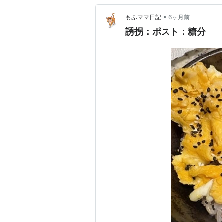
•
もふママ日記
6ヶ月前
誘拐：ポスト：糖分