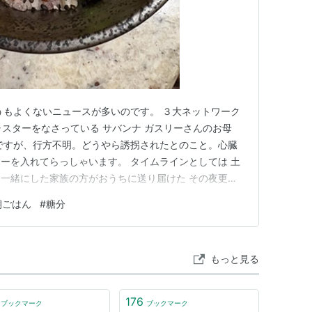
うもよくないニュースが多いのです。 ３大ネットワーク
ャスターをなさっている サバンナ ガスリーさんのお母
ですが、行方不明。どうやら誘拐されたとのこと。心臓
ーを入れてらっしゃいます。 タイムラインとしては 土
一緒にした家族の方がおうちに送り届けた その夜更け
メーカーのデータ記録（Iphoneは自宅にあり） 翌日午前
朝ごはん
#
糖分
た彼女を心配して家族が家にいっていなくなったことを発
はない、…
もっと見る
176
ブックマーク
ブックマーク