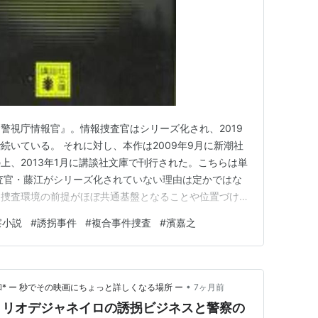
警視庁情報官』。情報捜査官はシリーズ化され、2019
続いている。 それに対し、本作は2009年9月に新潮社
上、2013年1月に講談社文庫で刊行された。こちらは単
査官・藤江がシリーズ化されていない理由は定かではな
う捜査環境の前提がほぼ共通基盤となることや位置づけと
という視点では重複するという見方も有り得る。情報捜査
察小説
#
誘拐事件
#
複合事件捜査
#
濱嘉之
るのは、フィクションとはいえ合理性に欠けるからだろう
いと有意差のある…
•
* ー 秒でその映画にちょっと詳しくなる場所 ー
7ヶ月前
：リオデジャネイロの誘拐ビジネスと警察の