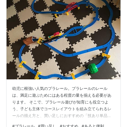
幼児に根強い人気のプラレール。プラレールのレール
は、満足に遊ぶためにはある程度の量を揃える必要があ
ります。 そこで、プラレール遊びが知育にも役立つよ
う、子ども主体でコースレイアウトを組み立てられるレ
ールの揃え方と、買い足しにおすすめの「技あり単品」
を紹介いたします。 《目次》 プラレールはレールの揃え
#
プラレール
#
買い足し
#
おすすめ
#
あると便利