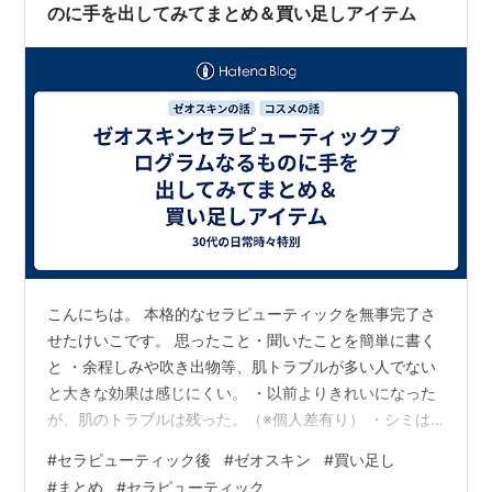
のに手を出してみてまとめ＆買い足しアイテム
こんにちは。 本格的なセラピューティックを無事完了さ
せたけいこです。 思ったこと・聞いたことを簡単に書く
と ・余程しみや吹き出物等、肌トラブルが多い人でない
と大きな効果は感じにくい。 ・以前よりきれいになった
が、肌のトラブルは残った。（※個人差有り） ・シミは
消えたし、肌も白くなった気がします。 ・日焼け止めを
#
セラピューティック後
#
ゼオスキン
#
買い足し
塗る癖が付き、1日2回は必ず塗ってます。
#
まとめ
#
セラピューティック