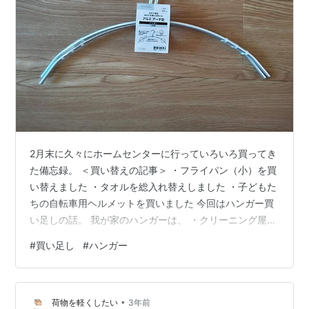
2月末に久々にホームセンターに行っていろいろ買ってき
た備忘録。 ＜買い替えの記事＞ ・フライパン（小）を買
い替えました ・タオルを総入れ替えしました ・子どもた
ちの自転車用ヘルメットを買いました 今回はハンガー買
い足しの話。 我が家のハンガーは、 ・クリーニング屋さ
んのハンガー ・夫と私が独身時代から使っていたハンガ
#
買い足し
#
ハンガー
ー ・西松屋のハンガー の3つが混在しています。 9割は
クリーニング屋さんのハンガーです。 ミニマリストにあ
こがれはあるし、美しい整理収納の画像は大好物な私。
•
「ハンガーの色・形をそろえる」とか、ずり落ちない
荷物を軽くしたい
3年前