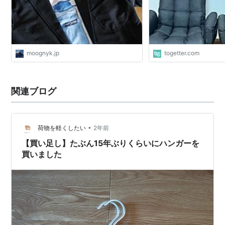
たやつが来た
moognyk.jp
togetter.com
関連ブログ
•
荷物を軽くしたい
2年前
【買い足し】たぶん15年ぶりくらいにハンガーを
買いました