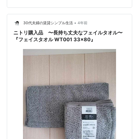
う買い替えることにしました。 まずはこちら。 エアリズ
ムUVカットメッシュパーカ。 www.uniqlo.com UNIQLO
のUVカットパーカはかなりヘビロテしていて、１～２日
•
おきに着ています。 今持っているのは、コロナ禍より前
30代夫婦の賃貸シンプル生活
4年前
に買ったもの。 実家で洗濯したときに母の衣類から色
ニトリ購入品 〜長持ち丈夫なフェイルタオル〜
移…
『フェイスタオル WT001 33×80』