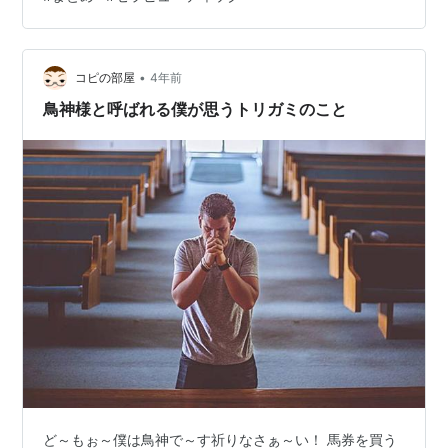
•
コピの部屋
4年前
鳥神様と呼ばれる僕が思うトリガミのこと
ど～もぉ～僕は鳥神で～す祈りなさぁ～い！ 馬券を買う