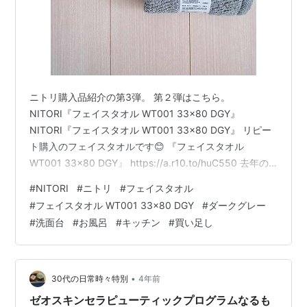
ニトリ購入品紹介の第3弾。 第２弾はこちら。
NITORI『フェイスタオル WT001 33×80 DGY』
NITORI『フェイスタオル WT001 33×80 DGY』 リピー
ト購入のフェイスタオルです😊 『フェイスタオル
WT001 33×80 DGY』 https://a.r10.to/huC550 去年の5
月と6月に買ったものは毎日使って毎日洗って使い倒しま
#
NITORI
#
ニトリ
#
フェイスタオル
した！ 洗った回数はおそらく500回近く・・・ｗ それが
#
フェイスタオル WT001 33×80 DGY
#
ダークグレー
未だにほつれなどはほぼ無くて、全然使えます。さすが
#
洗面台
#
お風呂
#
キッチン
#
買い足し
ですニトリさん。 たださすがにだいぶ薄くなってきたの
と硬さも出てきたので、今までのものはキッチン用にし
て新しく買い足すことに…
•
30代の日常時々特別
4年前
ゼオスキンセラピューティックプログラムなるも