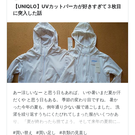
mawaハンガーとか、その界隈の方が発信するハンガー情
【UNIQLO】UVカットパーカが好きすぎて３枚目
報に興味深々でした。…
に突入した話
あー涼しいなー と思う日もあれば、 いや暑いまだ夏か汗
だくや と思う日もある。 季節の変わり目ですね。 暑か
った今年の夏も、例年通り少ない服で過ごしました。 洗
濯を繰り返すうちにくたびれてしまった服がいくつかあ
り、 「夏が終わったら捨てよう。 そして来年の夏前に買
おう。」 と思っていたけど、 全然夏が終わらないのでも
#
買い替え
#
買い足し
#
衣類の見直し