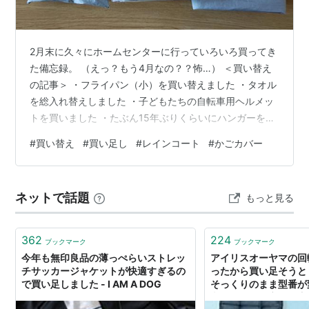
2月末に久々にホームセンターに行っていろいろ買ってき
た備忘録。 （えっ？もう4月なの？？怖…） ＜買い替え
の記事＞ ・フライパン（小）を買い替えました ・タオル
を総入れ替えしました ・子どもたちの自転車用ヘルメッ
トを買いました ・たぶん15年ぶりくらいにハンガーを買
いました ・手袋を買いました 今回は雨の日に自転車にの
#
買い替え
#
買い足し
#
レインコート
#
かごカバー
るときに使うモノいろいろの話。 荷物をカバーするもの
雨の日にカゴに入れた荷物が濡れないようにするカバー
たち。 左のグレーはたしか100均で買った「かごカバ
ネットで話題
もっと見る
ー」で、右の黄色は長女のランドセルを買ったときにつ
いてきた「ランドセルカバー」です。 ランドセルカバー
としてはまったく使われ…
362
224
ブックマーク
ブックマーク
今年も無印良品の薄っぺらいストレッ
アイリスオーヤマの回
チサッカージャケットが快適すぎるの
ったから買い足そうと
で買い足しました - I AM A DOG
そっくりのまま型番が
文したらやせ衰えて座