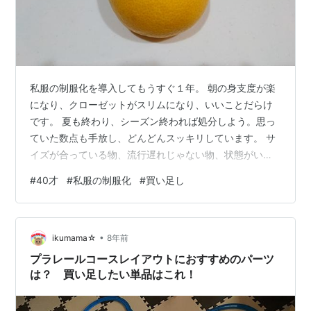
私服の制服化を導入してもうすぐ１年。 朝の身支度が楽
になり、クローゼットがスリムになり、いいことだらけ
です。 夏も終わり、シーズン終われば処分しよう。思っ
ていた数点も手放し、どんどんスッキリしています。 サ
イズが合っている物、流行遅れじゃない物、状態がいい
物でも、気持ちがノラない物は徐々に処分できるように
#
40才
#
私服の制服化
#
買い足し
なってきました。 洋服断捨離を始めて２年？確実に手放
し力、上がっています。 nanawarigobu.hatenablog.com
手放した分、手持ちアイテムに不足感が。 満を持しての
•
新作投入、ワンピースを二枚。 ワンピース、いいです。
ikumama☆
8年前
組み合わせを考えなくていい。 体型カバーになる。 夏は
プラレールコースレイアウトにおすすめのパーツ
涼…
は？ 買い足したい単品はこれ！