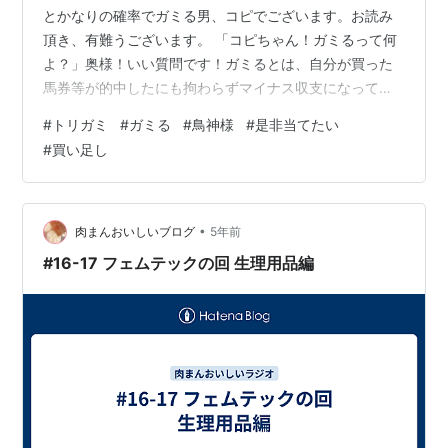
とかなりの確率でガミる男、コピでございます。お読み
頂き、有難うございます。 「コピちゃん！ガミるって何
よ？」奥様！いい質問です！ガミるとは、自分が買った
馬券等が的中したにも拘わらずマイナス収支になってし
まうことを言います。※公営ギャンブル全般で使われます
#
トリガミ
#
ガミる
#
鳥神様
#
是非当てたい
『トリガミ』とも言うそうです。 僕が馬券を買うと『ト
#
買い足し
リガミ』か、それに近い状態になります。かなりの確率
での『トリガミ』ですから、トリガミ様！と呼ばれても
良いのではないでしょうか？僕は鳥神で～す祈りなさぁ
～い！ なぜ『トリガミ』になってしまうのか？自分でも
•
肉まんおいしいブログ
5年前
よく分かっているんですよ😓 例えば、①番…
#16-17 フェムテックの回 生理用品編