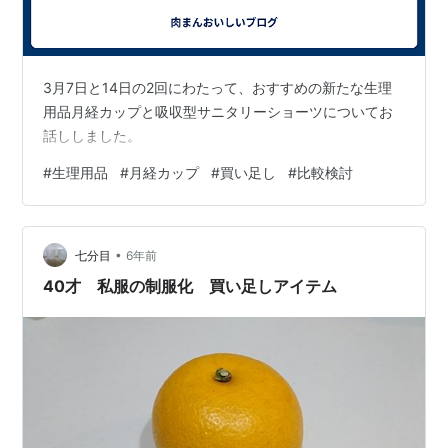
3月7日と14日の2回にわたって、おすすめの新たな生理
用品月経カップと吸収型サニタリーショーツについてお
話ししました。
#
生理用品
#
月経カップ
#
買い足し
#
比較検討
•
七分目
6年前
40才 私服の制服化 買い足しアイテム