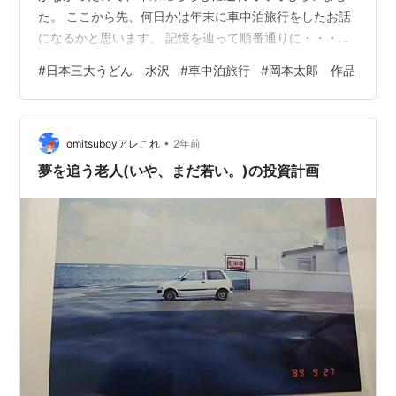
た。 ここから先、何日かは年末に車中泊旅行をしたお話
になるかと思います。 記憶を辿って順番通りに・・・？
てか、もうすでに記憶が危うい。 これ一回で終わるかも
#
日本三大うどん 水沢
#
車中泊旅行
#
岡本太郎 作品
知れない(>_<) 大澤屋・第一店舗 昭和45年（1970）創業
店内へ入ると右側がテーブル席の大広間で、左側がお座
敷の大広間になっていました。 下駄箱へ靴を入れる時点
•
から手厚い接客が始まります。 団体予約も受け付けてい
omitsuboyアレこれ
2年前
ます そのおかげで、旅館へ泊まりに来たような感覚にな
夢を追う老人(いや、まだ若い。)の投資計画
ってしまいました。…