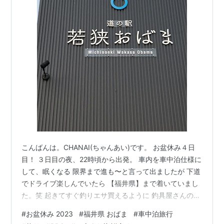
こんばんは。CHANAI(ちゃんあい)です。 お盆休み４日
目！ ３日目の夜、22時頃から出発。 車内を車中泊仕様に
して、眠くなる 限界まで進も〜と言って出ましたが 下道
でドライブ楽しんでいたら 【福井県】まで着いていまし
た。笑 起きてすぐ釣りエサ買えるように 釣具屋さんの近
くでおやすみなさい…。 【道の駅 若狭 おばま】本日の宿
#
お盆休み 2023
#
福井県 おばま
#
車中泊旅行
泊地。 朝５時 起床。餌買って釣り開始。 【ヒイラギ】