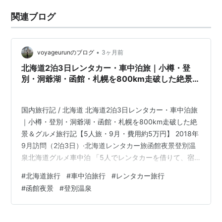
関連ブログ
•
voyageurunのブログ
3ヶ月前
北海道2泊3日レンタカー・車中泊旅｜小樽・登
別・洞爺湖・函館・札幌を800km走破した絶景＆
グルメ旅行記【5人旅・9月・費用約5万円】
国内旅行記 / 北海道 北海道2泊3日レンタカー・車中泊旅
｜小樽・登別・洞爺湖・函館・札幌を800km走破した絶
景＆グルメ旅行記【5人旅・9月・費用約5万円】 2018年
9月訪問（2泊3日）·北海道レンタカー旅函館夜景登別温
泉北海道グルメ車中泊 「5人でレンタカーを借りて、宿
を決めずに走り続ける」——北海道800kmを2泊3日で駆
#
北海道旅行
#
車中泊旅行
#
レンタカー旅行
け抜けた、計画ゼロのフリーダム旅です。車中泊になっ
#
函館夜景
#
登別温泉
たり、夜の地獄谷で幻想的な景色に出会ったり、函館の
夜景に言葉を失ったり。グルメも絶景も温泉も、全部詰
め込んだ北海道の魅力をまるごとお届けします。 2泊3日