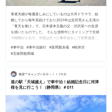
筆者夫婦が毎週楽しみにしているのは大河ドラマで、結
婚してから毎年見続けており2021年は吉沢亮さん主演の
「青天を衝け」で、日本資本主義の父・渋沢栄一の生涯
を描いたものでした。 そんな放映中にタイミングで夫婦
で時間がとれて、今回は久々に車中泊をして世界遺産の
富岡製糸場にいってきますよ。 道の駅「ヘルシーテラス
#
車中泊
#
車中泊旅行
#
富岡製糸場
#
軽井沢
佐久南」で車中泊をしよう！ 一年ぶりの車中泊旅行へ
#
五稜郭龍岡城
GO！ 道の駅「ヘルシーテラス佐久南」で晩酌をしよう！
ベアーズロック「8㎝厚インフレータブルマット」 エル
パソサドル「ニューダイヤモンドブランケット」 ユニフ
レーム「焚き火テーブル」 富岡製糸場へ行こう！ ポスト
•
格安^^キャンプへＧＯ～！
3年前
コーヒー＆朝食（コーンバター…
道の駅「天城越え」で車中泊！結婚記念日に河津
桜を見に行こう！（静岡県）＃011