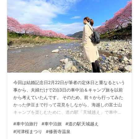
今回は結婚記念日2月22日が筆者の定休日と重なるという
事から、夫婦だけで2泊3日の車中泊＆キャンプ旅を以前
から考えていたんです。 そのため、前々から行ってみた
かった伊豆まで行って花見をしながら、海越しの富士山
キャンプを楽しむために、道の駅「天城越え」で車中泊
をして、夫婦で伊豆観光の旅です。 車中泊準備万端で出
#
車中泊旅行
#
車中泊旅
#
道の駅天城越え
発しよう！ 静岡で「さわやかハンバーグ」を食べよう！
#
河津桜まつり
#
修善寺温泉
伊豆の出発点に蛭ヶ島公園に寄ろう！ 修善寺で夜の観光