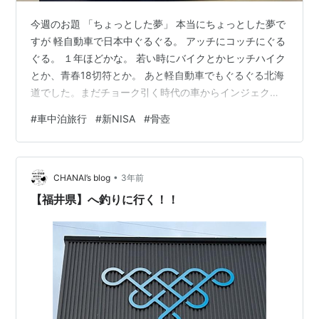
今週のお題 「ちょっとした夢」 本当にちょっとした夢で
すが 軽自動車で日本中ぐるぐる。 アッチにコッチにぐる
ぐる。 １年ほどかな。 若い時にバイクとかヒッチハイク
とか、青春18切符とか。 あと軽自動車でもぐるぐる北海
道でした。まだチョーク引く時代の車からインジェクシ
ョンに変わる時代。 L５５Vダイハツミラ。 もちろんチョ
#
車中泊旅行
#
新NISA
#
骨壺
ーク引いてエンジンかけて、暖気して走ってました。 あ
っ、青春18切符は8000円で北海道まで行けましたよ。
当時青函連絡船だったのでフェリー代金は別です。 15年
•
後。 ７０代の僕はどうしてるのかな(^^) そのためにもお
CHANAI’s blog
3年前
金稼がなきゃね。 なので積立投資NISAやろう。 新ニー
【福井県】へ釣りに行く！！
サ…