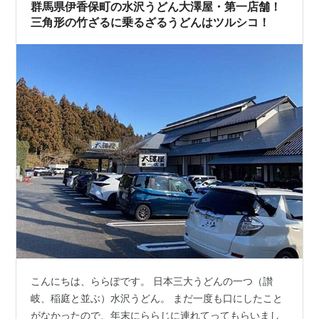
群馬県伊香保町の水沢うどん大澤屋・第一店舗！
三角形の竹ざるに乗るざるうどんはツルシコ！
こんにちは、ららぽです。 日本三大うどんの一つ（讃
岐、稲庭と並ぶ）水沢うどん。 まだ一度も口にしたこと
がなかったので、年末にららじに連れてってもらいまし