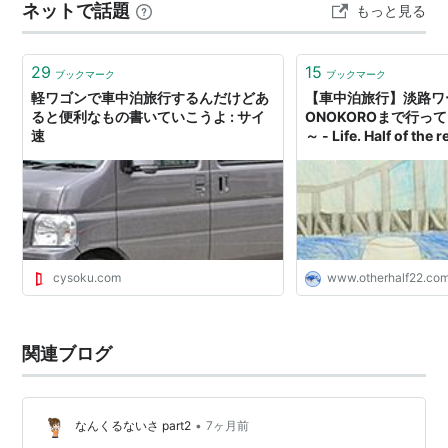
ネットで話題
もっと見る
滞在日数 約50,000円 1人あたり総費用 800km 走行…
29
15
ブックマーク
ブックマーク
軽ワゴンで車中泊旅行するんだけどあ
【車中泊旅行】淡路ワ
ると便利なもの書いていこうよ : サイ
ONOKOROまで行っ
速
～ - Life. Half of the r
cysoku.com
www.otherhalf22.co
関連ブログ
•
なんくるないさ part2
7ヶ月前