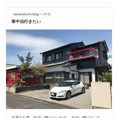
を楽しもう！ 筥湯で修善寺の温泉を堪能しよう！ 居酒屋
「安兵衛」で夕食！ 「ズガニうどん」を食べよう！ 道の
•
booskakun’s blog
5年前
駅「天城越え」で車中泊をしよう！ 道の駅「天城越え」
車中泊行きたい
（二日目） 「金魚飯」を…
今週のお題「自分に贈りたいもの」 自分に贈りたいも