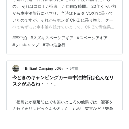
の。 それはコロナが収束した自由な時間。 20年くらい前
から車中泊旅行にハマり、当時はトヨタ VOXYに乗って
いたのですが、それからホンダ CR-Z に乗り換え、クー
ペでもずっと車中泊を続けていまして、CR-Zで青森県五
所川原とか、高知とか能登半島とか、あちこち車中泊し
#
車中泊
#
スズキスペーシアギア
#
スペーシアギア
ました。 そして去年、スズキのスペーシアギアに乗り換
#
ソロキャンプ
#
車中泊旅行
えました。『遊び心にギアを入れろ！』っていうヤツで
す。 それで、またあちこちソロキャンプに行くはずが、
生憎のコロナで何処も行けず（*థ౪థ） ゴールデンウィ
ークには行けるといいなぁ(^^)
•
『Brilliant_Camping_LOG』
5年前
今どきのキャンピングカー車中泊旅行は色んなリ
スクがあるね・・・、
「福島とか蔓延防止でも無いところの他県では、観客を
入れてオリンピックをやる」らしいが、東京など「緊急
事態宣言の地域では不要不急の外出がNG」なところに住
んでる観客はどうなるのかね？