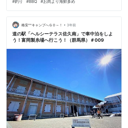
#
釣り
#
BBQ
#
お肉より海鮮多め
ばっかり釣れました。 【アジ】が釣りたかったのだが…
アジフライが食べたいのだが… ひたすらヒイラギだった
ので終了。 私の家族も たまたま福井県に旅行に 来てた
ので、新しく出来た 【道の駅 若狭美浜 はまびより】で
•
格安^^キャンプへＧＯ～！
3年前
…
道の駅「ヘルシーテラス佐久南」で車中泊をしよ
う！富岡製糸場へ行こう！（群馬県）＃009