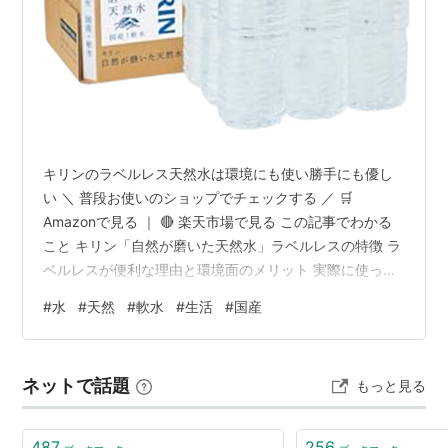
キリンのラベルレス天然水は環境にも使い勝手にも優し
い ＼ 普段お使いのショップでチェックする ／ 🛒
Amazonで見る ｜ 🔴 楽天市場で見る この記事でわかる
こと キリン「自然が磨いた天然水」ラベルレスの特徴 ラ
ベルレスが便利な理由と環境面のメリット 実際に使って
感じたポイント メリット・デメリット どんな人に向いて
#
水
#
天然
#
軟水
#
生活
#
国産
いる天然水か 商品概要｜キリン 自然が磨いた天然水 ラ
ベルレスとは キリン「自然が磨いた天然水 ラベルレス」
は、国産の天然水を使用したミネラルウォーターで、環
ネットで話題
もっと見る
境配慮のためにラベルを完全に省いた商品です。 内容量
は2リットルで、9本セット。 ラベルがないためゴミの分
別が簡単になり…
487
256