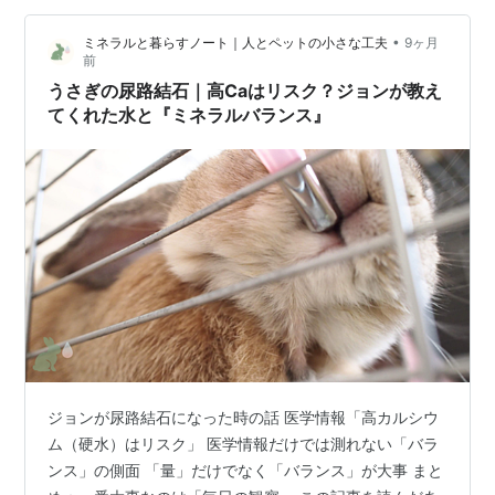
持つ方のために、分かりやすく解説。 さらに、自宅でで
•
ミネラルと暮らすノート｜人とペットの小さな工夫
9ヶ月
きる簡単な対策から本格的な浄水システムの導入方法ま
前
で、あなたに合った軟水化の手段を10通りご紹介しま
うさぎの尿路結石｜高Caはリスク？ジョンが教え
す。 水の違いを理解し、毎日の生活をより…
てくれた水と『ミネラルバランス』
ジョンが尿路結石になった時の話 医学情報「高カルシウ
ム（硬水）はリスク」 医学情報だけでは測れない「バラ
ンス」の側面 「量」だけでなく「バランス」が大事 まと