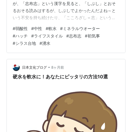
が、「志布志」という漢字を見ると、「しぶし」とおそ
るおそる読みはするが、しぶしでよかったんだよね～と
いう不安を持ち続けたり、「こころざし＝志」という字
が２つも入っての構成ぶりに何だか特別な感慨を覚える
#
弱酸性
#
中性
#
軟水
#
ミネラルウオーター
ようだ。県内在住の僕は、カッコいい名前だよなぁと思
#
ハッチ
#
ライフスタイル
#
志布志
#
初気事
いつつも、隣県宮崎と隣接する遠い所という感覚はあ
#
シラス台地
#
湧水
る。しかも、大隅半島のけっこう南というか南東の先の
ほうという地理的認識もある。 前回シリーズリンク
hatch51.com なので～、ちょっと意外な気がしたのは、
この志布志ミネラルウオー…
•
日本文化ブログ
8ヶ月前
硬水を軟水に！あなたにピッタリの方法10選