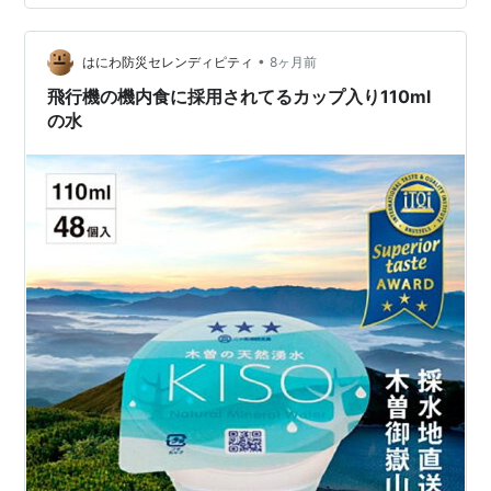
の香味を穏やかにし、甘みやコクを感じやすくする飲み
方です。特に軟水を使うことで口当たりが柔らかくな
•
り、日本人の味覚に合いやすいとされています。加水に
はにわ防災セレンディピティ
8ヶ月前
よって隠れていた香味が開く点も魅力です。 そのほか、
飛行機の機内食に採用されてるカップ入り110ml
ジンジャーエールやコーラといった甘味飲料で割る…
の水