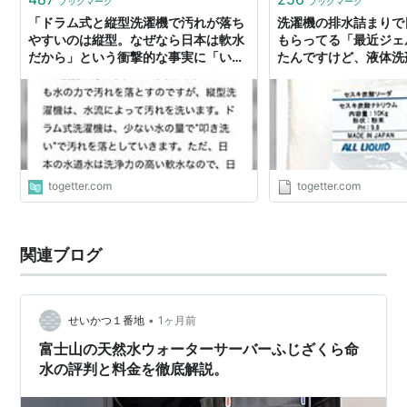
ブックマーク
ブックマーク
「ドラム式と縦型洗濯機で汚れが落ち
洗濯機の排水詰まりで
やすいのは縦型。なぜなら日本は軟水
もらってる「最近ジェ
だから」という衝撃的な事実に「いや,
たんですけど、液体洗
それでもドラムがいい」という声
すいです？」て聞いた
けど、そもそも花王かL
本の軟水に合ってなく
まりやすい。アタック
togetter.com
togetter.com
関連ブログ
•
せいかつ１番地
1ヶ月前
富士山の天然水ウォーターサーバーふじざくら命
水の評判と料金を徹底解説。