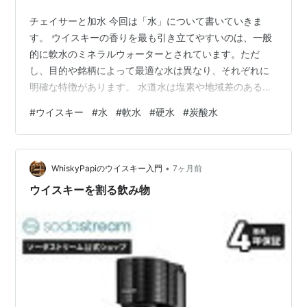
チェイサーと加水 今回は「水」について書いていきま
す。 ウイスキーの香りを最も引き立てやすいのは、一般
的に軟水のミネラルウォーターとされています。ただ
し、目的や銘柄によって最適な水は異なり、それぞれに
明確な特徴があります。 水道水は塩素や地域差のあるミ
ネラル成分を含むため、香りに雑味が出やすく、繊細な
#
ウイスキー
#
水
#
軟水
#
硬水
#
炭酸水
トップノートを損なう可能性があります。十分に沸騰さ
せて塩素を飛ばせば使用可能ですが、香り重視には不向
きです。 軟水のミネラルウォーターはミネラル分が少な
•
く、ウイスキーの香味成分を邪魔しません。加水や水割
WhiskyPapiのウイスキー入門
7ヶ月前
りにするとエステル香や甘みが開きやすく、最も香りを
ウイスキーを割る飲み物
引き立てやすい選択肢です。 BIYOUDO 水…