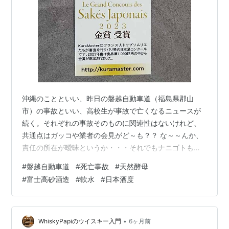
沖縄のことといい、昨日の磐越自動車道（福島県郡山
市）の事故といい、高校生が事故で亡くなるニュースが
続く。それぞれの事故そのものに関連性はないけれど、
共通点はガッコや業者の会見がど～も？？ な～～んか、
責任の所在が曖昧というか・・・それでもナニゴトも起
こらずに今まで行ってきたのかもしれないけれど・・・
#
磐越自動車道
#
死亡事故
#
天然酵母
ナニゴトかが起こるなんて稀だから、そういう想定はし
#
富士高砂酒造
#
軟水
#
日本酒度
なくてもイイのだろう・・・か？ なぁ・・・。 こういう
コトって、万が一を想定して慎重論を展開すると嫌われ
たりするからねぇ。 ワガハイは慎重論派なんで、これま
で生きてきた中でも何度となく意見を却下されてきたの
•
WhiskyPapiのウイスキー入門
6ヶ月前