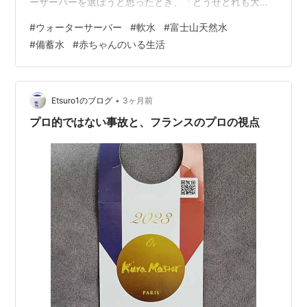
ーサーバーを選ぼうと思ったとき、「どうせどれも大差
ないのでは」と感じたことがある方は少なくないと思い
#
ウォーターサーバー
#
軟水
#
富士山天然水
ます。 でも、ふじざくら命水のことを知れば知るほど、
#
備蓄水
#
赤ちゃんのいる生活
他とは少し違う背景があることに気づかされます。今回
はその魅力を、できるだけ丁寧にお伝えしてみます。
「水を売るため」に生まれた会社ではなかった まず、こ
のサービスを提供する富士観光開発株式会社の成り立ち
•
Etsuro1のブログ
3ヶ月前
を知っておくと、ふじざくら命水をより深く…
プロ的ではない事故と、フランスのプロの視点