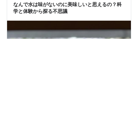
を海外で、同じ材料で作っても、肝心の「水…
なんで水は味がないのに美味しいと思えるの？科
学と体験から探る不思議
「水って無味無臭のはずなのに、どうしてこんなに美味
しいんだろう？」誰もが一度は感じたことがある疑問で
はないでしょうか。運動の後に飲む冷たい水、喉が渇い