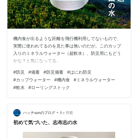
機内食が出るような距離を飛行機利用してないもので、
実際に使われてるのを見た事は無いのだが。このカップ
入りのミネラルウォーター（超軟水）、防災用にもどう
かな？と気になってる。
#
防災
#
備蓄
#
防災備蓄
#
はにわ防災
#
カップウォーター
#
機内食
#
ミネラルウォーター
#
軟水
#
ローリングストック
•
ハッチsunのブログ
8ヶ月前
初めて気づいた、志布志の水