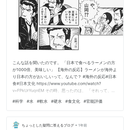
こんな話を聞いたのです。 「日本で食べるラーメンの方
が1000倍、美味しい」 【海外の反応】ラーメンが海外よ
り日本の方がおいしいって、なんで？ #海外の反応#日本
食#日本文化 https://www.youtube.com/watch?
v=FPkUrYuqnEM その時、思ったのは、 「それって、麺
もスープも、使ってる水が違うからでは？」 ってことで
#
科学
#
水
#
軟水
#
硬水
#
食文化
#
官能評価
した。 「美味しんぼ」第1話「豆腐と水」でも似たような
ことを山岡さんは言っています。 （「美味しんぼが情報
ソースかよ！」って批判は「なし」でお願いします。す
•
いません） 水が違うと「味が変わる」のなら、ラーメン
ちょっとした疑問に答えるブログ
1年前