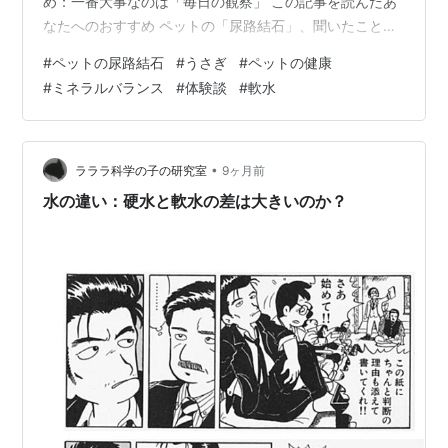
め：一番大事なのは「毎日の観察」 この記事を読んだあ
なたへのおすすめ ペットの「尿路結石」、聞いたことあ
りますか？ 特にうさぎは、尿路結石になりやすいと言わ
#
ペットの尿路結石
#
うさぎ
#
ペットの健康
れています。 そして、インターネットで調べると、よく
#
ミネラルバランス
#
体験談
#
軟水
こう書かれています。 「高カルシウムの水（硬水）は避
けるべき。軟水を選びましょう」と。 この医学情報は、
私も正しいと思います。 でも、私はそこにもう一つの側
面があると感じています。 うさぎのジョンから学んだこ
•
ラララ科学の子の研究室
9ヶ月前
と、そして今、私が感じてい…
水の違い：硬水と軟水の差は大きいのか？