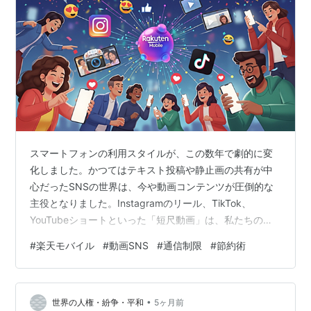
スマートフォンの利用スタイルが、この数年で劇的に変
化しました。かつてはテキスト投稿や静止画の共有が中
心だったSNSの世界は、今や動画コンテンツが圧倒的な
主役となりました。Instagramのリール、TikTok、
YouTubeショートといった「短尺動画」は、私たちの日
常的なエンターテイメントとして深く定着しています。
#
楽天モバイル
#
動画SNS
#
通信制限
#
節約術
しかし、この動画中心のSNSライフを存分に楽しむため
に、避けて通れない大きな壁が存在します。それが「デ
ータ通信量」の問題です。 外出先で動画を再生した途端
•
に通信制限の警告が表示される、月末になると低速モー
世界の人権・紛争・平和
5ヶ月前