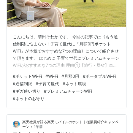
こんにちは。晴田そわかです。 今回の記事では《もう通
信制限に悩まない！子育て世代に「月額0円ポケット
WiFi」が本気でおすすめな7つの理由》について紹介させ
て頂きます。 はじめに 子育て世代にプレミアムチャージ
WiFiがおすすめな7つの理由 理由①【旅行・帰省】車内
が快適シアターに！ギガを気にせず動画見放題 理由
#
ポケットWi-Fi
#
Wi-Fi
#
月額0円
#
ポータブルWi-Fi
②【習い事の待ち時間】スキマ時間が有意義な「どこで
#
通信制限
#
子育て世代
#
ネット環境
も書斎」に 理由③【急な入院・付き添い】"もしも"の時
#
ギガ使い切り
#
プレミアムチャージWiFi
のお守りに。病院でもネット環境を確保 理由④【引っ越
#
ネットのお守り
し】ネット回線工事までの「ネット難民」から卒業！ 理
由⑤【祖父母へのプレゼント】設定カンタン！離れて暮
らす親子の"つながり"をサポ…
楽天社員が語る楽天モバイルのホント｜従業員紹介キャンペ
•
ーン
1年前