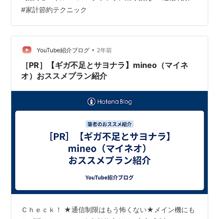
ータ容量に制限があるといったイメージを持つ方もいら
#
家計節約テクニック
っしゃるかもしれません。 しかし、ご安心ください。最
近の格安キャリアは進化しており、お得な料金で快適に
使えるサービスが充実しています。その中でも特に注目
なのが、データ容量を気にせず使える「楽天モバイル」
•
YouTube紹介ブログ
2年前
です。 おトクな従業員紹介キャンペーン ただい…
［PR］【ギガ不足とサヨナラ】mineo（マイネ
オ）おススメプラン紹介
Ｃｈｅｃｋ！ ★通信制限はもう怖くない★メイン機にも