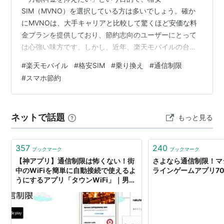
SIM（MVNO）を選択している方は多いでしょう。確か
にMVNOは、大手キャリアと比較して驚くほど安価な料
金プランを提供しており、節約志向のユーザーにとって
は心強い味方です。しかし、近年、楽天モバイルの台頭
により、その勢力図に大きな変化が起きています。単な
#
楽天モバイル
#
格安SIM
#
乗り換え
#
通信制限
る「格安」という枠組みを超え、通信品質やサービス内
#
スマホ節約
容の面で、MVNOから楽天モバイルへ乗り換えるユーザ
ーが急増しているのです。 では、果たしてあなたにとっ
て「楽天モバイルへの乗り換え」は正解なのでしょう
ネットで話題
もっと見る
か。それとも、現在のMVNOを使い続ける方が賢い選択
なのでしょうか。この記事では、両者の構造的な違い
を…
357
240
ブックマーク
ブックマーク
【神アプリ】通信制限は怖くない！街
さよなら通信制限！マ
中のWiFiを簡単に自動接続で使えるよ
ラインゲームアプリ7
うにするアプリ「タウンWiFi」｜男子
ハック