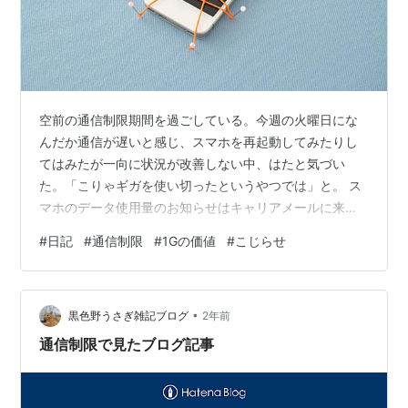
空前の通信制限期間を過ごしている。今週の火曜日にな
んだか通信が遅いと感じ、スマホを再起動してみたりし
てはみたが一向に状況が改善しない中、はたと気づい
た。「こりゃギガを使い切ったというやつでは」と。 ス
マホのデータ使用量のお知らせはキャリアメールに来る
ようになっている。ふだん迷惑メールとモスバーガーの
#
日記
#
通信制限
#
1Gの価値
#
こじらせ
メルマガしかこないキャリアメールを見る習慣がないた
め気づかなったが、確認してみたところジャンクメール
の山の中にお知らせメールが埋まっているのを発見。掘
•
り起こすことに成功した。 やはり通信制限だったか。火
黒色野うさぎ雑記ブログ
2年前
曜に気づいたので27日。月が変われば制限は解除される
通信制限で見たブログ記事
のでこの時点で不便のある状態で過ごすこととなる…