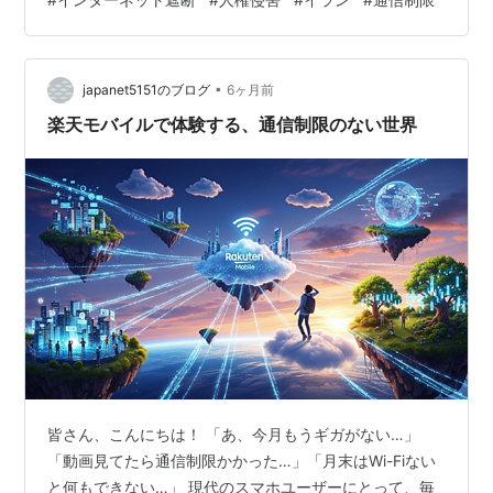
The international community should also support …
•
japanet5151のブログ
6ヶ月前
楽天モバイルで体験する、通信制限のない世界
皆さん、こんにちは！ 「あ、今月もうギガがない…」
「動画見てたら通信制限かかった…」「月末はWi-Fiない
と何もできない…」 現代のスマホユーザーにとって、毎