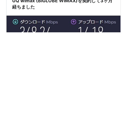
UQ wimax (BIGLOBE WiMAX)を契約して3ヶ月
クアウトしたりと使用不可能。 対…
経ちました
現在の賃貸が光回線を引けないので、UQ wimax
(BIGLOBE WiMAX)を契約しています。 sukunaimono.jp
契約から約３ヶ月程経過しました。 光回線と比べて遅い
とか通信制限が発生するとか、当初のイメージはあまり
良く無かったですが、使い始めてみると私には全く問題
無く、快適なインターネットができています。 ちなみに
#
スピードテスト
#
通信制限
現状スピードテストを実施するとこんな感じでした。
#
Speed Wi-Fi HOME 5G L13
300Mbps以上出ています。早い時は500Mbps出る時も
ありました。 私が使っているSpeed Wi-Fi HOME 5G L13
には有線LANポートもついていて、PCと有線で繋いてみ