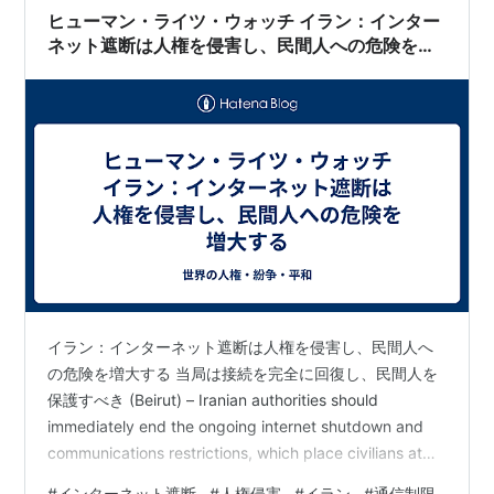
ドに切り替わり、SNSのフィード更新すらままならなく
ヒューマン・ライツ・ウォッチ イラン：インター
なる。そんなストレスフルな…
ネット遮断は人権を侵害し、民間人への危険を増
大する
イラン：インターネット遮断は人権を侵害し、民間人へ
の危険を増大する 当局は接続を完全に回復し、民間人を
保護すべき (Beirut) – Iranian authorities should
immediately end the ongoing internet shutdown and
communications restrictions, which place civilians at
risk of further harm, Human Rights Watch said today.
#
インターネット遮断
#
人権侵害
#
イラン
#
通信制限