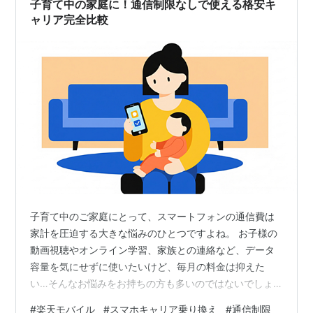
子育て中の家庭に！通信制限なしで使える格安キ
ャリア完全比較
子育て中のご家庭にとって、スマートフォンの通信費は
家計を圧迫する大きな悩みのひとつですよね。 お子様の
動画視聴やオンライン学習、家族との連絡など、データ
容量を気にせずに使いたいけど、毎月の料金は抑えた
い…そんなお悩みをお持ちの方も多いのではないでしょ
うか。 「格安キャリア」と聞くと、通信速度が遅い、デ
#
楽天モバイル
#
スマホキャリア乗り換え
#
通信制限