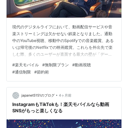
現代のデジタルライフにおいて、動画配信サービスや音
楽ストリーミングは欠かせない娯楽となりました。通勤
中のYouTube視聴、移動中のSpotifyでの音楽鑑賞、ある
いは帰宅後のNetflixでの映画鑑賞。これらを外出先で楽
しむ際、多くのユーザーが直面する最大の壁が「データ
通信量の上限」です。月末に近づくと訪れる通信制限の
#
楽天モバイル
#
無制限プラン
#
動画視聴
恐怖。画質を落としたり、Wi-Fi環境を探し回ったりとい
#
通信制限
#
節約術
ったストレスから解放されたいと願うのは、現代人共通
の悩みと言えるでしょう。 そこで今、ストリーミング利
用者に圧倒的な支持を得ているのが楽天モバイルです。
なぜこれほどまでに動画や音楽を楽しむ層に選ばれてい
•
japanet5151のブログ
4ヶ月前
るのか。その理由は、…
InstagramもTikTokも！楽天モバイルなら動画
SNSがもっと楽しくなる