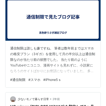
通信制限は誰しも嫌ですね。 筆者は数年前まではスマホ
の格安プラン（3ギガ）を使用して月の半分以上は通信制
限なのが当たり前の状態でした。 当たり前のように
YouTubeやニコニコ、漫画サイトも見れずに、小説家に
なろうのサイトばかりにお世話になっていました。 多少
の時間をかければカクヨムのサイトなら見ることが出来
#
通信制限
#
スマホ
#
iPhone5ｓ
ました。 当然のように低速モードのスマホは読み込み待
ち時間が5分10分当たり前、快適どころかサイト視聴中に
ブラックアウトして切れるのは序の口 読み込みが遅すぎ
•
て見えないクリックできるボタンが存在していたり、他
少ないモノで暮らす日常
2年前
のサイトへのリンクで少しでもデータ的に重いとブラッ