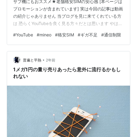
サブ機にもおススメ★老舗格安SIMの安心感 [本ページは
プロモーションが含まれています] 実は今回の記事は動画
の紹介じゃありません 当ブログを見に来てくれている方
は 恐らくYouTubeを良く見る方々だとは思います やはり
その時に気になるのは… スマホの通信制限（ギガ不足）
#
YouTube
#
mineo
#
格安SIM
#
ギガ不足
#
通信制限
ですよね そんなギガ不足に悩む方々に朗報 格安SIMの
mineo（マイネオ）さんから 提供されている『パケット
放題 Plus』 これがスゴくおススメです この『パケット放
•
題 Plus』は オプションプランで 通常のプランにオプショ
普遍と平熱
2年前
ンとして 追加するものになります 例えば… …
1メガ1円の量り売りあったら意外に流行るかもし
れない