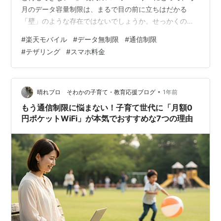
月のデータ容量制限は、まるで目の前に立ちはだかる
「壁」のような存在ではないでしょうか。せっかくのス
マホも、通信制限がかかってしまえば、その魅力は半減
#
楽天モバイル
#
データ無制限
#
通信制限
してしまいます。 私も以前は、月末になると通信量を気
#
テザリング
#
スマホ料金
にしながらスマホを使うのが常でした。通信制限がかか
ると、ネット検索もSNSの更新も、何もかもが遅くな
り、ストレスを感じていました。 しかし、楽天モバイル
の「Rakuten最強プラン」に出会ってから、私のスマホ
•
晴れブロ そわかの子育て・教育応援ブログ
1年前
ライフは劇的に変わりました！「通信…
もう通信制限に悩まない！子育て世代に「月額0
円ポケットWiFi」が本気でおすすめな7つの理由