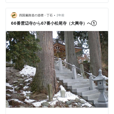
が集められています 資料（山本の石仏探訪）によると七
丁石が少し離れた墓地に又、菅生神社近くには移設され
•
た道標が在るようですが未確認です 国道沿いに丁石「小
四国遍路道の道標・丁石
2年前
松尾寺まで八丁」と中務茂兵衛の標石 9丁石には年号が
66番雲辺寺から67番小松尾寺（大興寺）へ①
記されていている（明和4…