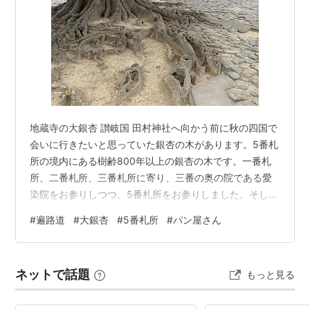
地蔵寺の大銀杏 讃岐国 田村神社へ向かう前に秋の四国で
会いに行きたいと思っていた銀杏の木があります。5番札
所の境内にある樹齢800年以上の銀杏の木です。一番札
所、二番札所、三番札所に寄り、三番の奥の院である愛
染院をお参りしつつ、5番札所をお参りしました。そし
て、5番札所での奥の院では歩き遍路で出会った祖父、お
#
遍路道
#
大銀杏
#
5番札所
#
パン屋さん
父様が五百羅漢を造られたというご婦人との出会いがあ
った事もあり、再びお参りする事にしました。約7ｋｍほ
どの道のりです。 春とは違う景色の遍路道を進みます。
ネットで話題
もっと見る
同じようで違う印象でした。少し迷ってウロウロしてい
ると、「この道で合ってるよ～」と声をかけて下さいま