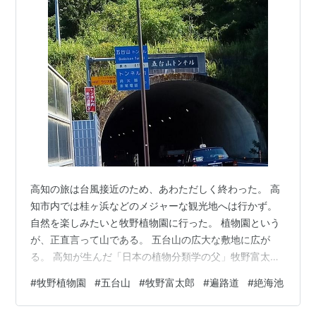
高知の旅は台風接近のため、あわただしく終わった。 高
知市内では桂ヶ浜などのメジャーな観光地へは行かず。
自然を楽しみたいと牧野植物園に行った。 植物園という
が、正直言って山である。 五台山の広大な敷地に広が
る。 高知が生んだ「日本の植物分類学の父」牧野富太郎
博士の業績を顕彰するため、博士逝去の翌年、1958（昭
#
牧野植物園
#
五台山
#
牧野富太郎
#
遍路道
#
絶海池
和33）年4月に高知市の五台山に開園。起伏を活かした
約8haの園地には、博士ゆかりの野生植物や園芸植物など