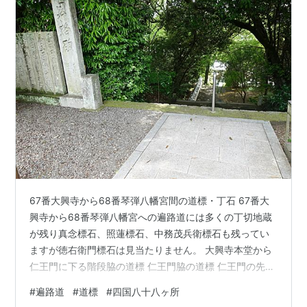
67番大興寺から68番琴弾八幡宮間の道標・丁石 67番大
興寺から68番琴弾八幡宮への遍路道には多くの丁切地蔵
が残り真念標石、照蓮標石、中務茂兵衛標石も残ってい
ますが徳右衛門標石は見当たりません。 大興寺本堂から
仁王門に下る階段脇の道標 仁王門脇の道標 仁王門の先に
は3基の道標が並んでいます この先、観音寺市池之尻町
#
遍路道
#
道標
#
四国八十八ヶ所
まで丁切地蔵が多く残っていて38丁石迄確認 3基の丁石