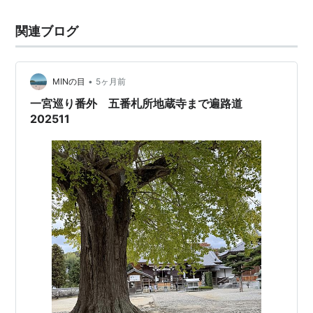
関連ブログ
•
MINの目
5ヶ月前
一宮巡り番外 五番札所地蔵寺まで遍路道
202511