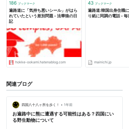
した。お遍路の格好していなくても親切…
186
43
ブックマーク
ブックマーク
遍路道に「気持ち悪いシール」がはら
遍路道:韓国出身住職に
れていたという差別問題 - 法華狼の日
り紙に同調の電話 - 
記
hokke-ookami.hatenablog.com
mainichi.jp
関連ブログ
•
四国八十八ヶ所を歩く！
1年前
お遍路中に熊に遭遇する可能性はある？四国にい
る野生動物について