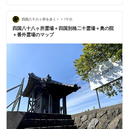
と、四国に熊は生息しています。ツキノワグマです。 以
前、お遍路に関する疑問をまとめましたが、ここに別
•
途、熊を含む四国の野生動物について記しておきます。
四国八十八ヶ所を歩く！
1年前
shikoku88.hatenablog.jp 四国に生息する野生動物 太龍
四国八十八ヶ所霊場＋四国別格二十霊場＋奥の院
寺から…
＋番外霊場のマップ