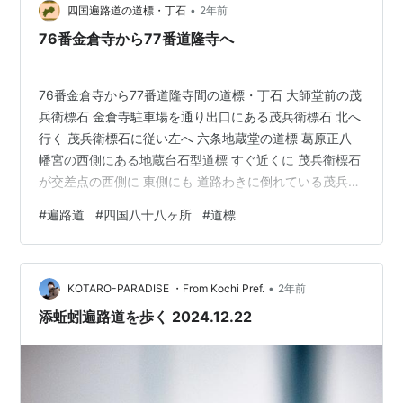
•
索で51番、64番、48番、55番、45番、56番、70番の石
四国遍路道の道標・丁石
2年前
仏を確認できました。 台北新四国八十八ヶ所霊場70番石
76番金倉寺から77番道隆寺へ
仏 その旅行記は下…
76番金倉寺から77番道隆寺間の道標・丁石 大師堂前の茂
兵衛標石 金倉寺駐車場を通り出口にある茂兵衛標石 北へ
行く 茂兵衛標石に従い左へ 六条地蔵堂の道標 葛原正八
幡宮の西側にある地蔵台石型道標 すぐ近くに 茂兵衛標石
が交差点の西側に 東側にも 道路わきに倒れている茂兵衛
標石 まっすぐ北へ進む 茂兵衛標石（明治28年 1895年）
#
遍路道
#
四国八十八ヶ所
#
道標
2基並ぶ道標 道隆寺へ5丁（500ｍ少し） 道隆寺は左へ折
れ100ｍ程です 77番道隆寺（四国偏禮名所図会より）
MAP道隆寺へ（カシミール3Dにて作成） (=^・^=)END
•
KOTARO-PARADISE ・From Kochi Pref.
2年前
添蚯蚓遍路道を歩く 2024.12.22