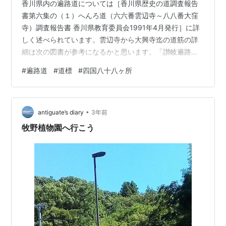
香川県内の遍路道については［香川県歴史の道調査報告
書第六集の（１）へんろ道（六六番雲辺寺～八八番大窪
寺）調査報告書 香川県教育委員会1991年4月発行］に詳
しく述べられています。雲辺寺から大興寺迄の道筋の詳
細は次の図書が参考になるかと思います。「讃岐遍路道
大興寺道 調査報告書（第66番札所雲辺寺から第67番大興
#
遍路道
#
道標
#
四国八十八ヶ所
寺間の遍路道）」観音寺市教育委員会 2019年3月発行 雲
辺寺から大興寺迄の間には多くの丁切地蔵が残っていま
すがそれは3区間に分かれて丁石があり①雲辺寺の少し
•
先から旧白藤大師堂跡（享保年間）1丁～32丁②旧白藤
antiguate’s diary
3年前
大師堂跡から粟井町内（文政年間）2丁～32丁③辻井町
牧野植物園へ行こう
内の大興寺迄（設置年不明…