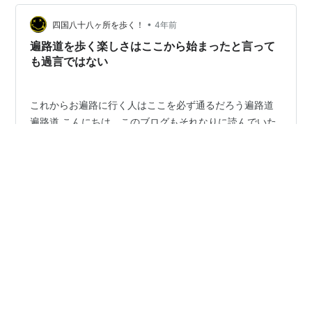
3,000種類以上が四季を彩り、自然の中で植物に出会う
•
喜びを感じることができます。 www.makino.or.jp 高知市
四国八十八ヶ所を歩く！
4年前
街からは少し離れていて自家用車かバスで行く。 高知駅
遍路道を歩く楽しさはここから始まったと言って
からは…
も過言ではない