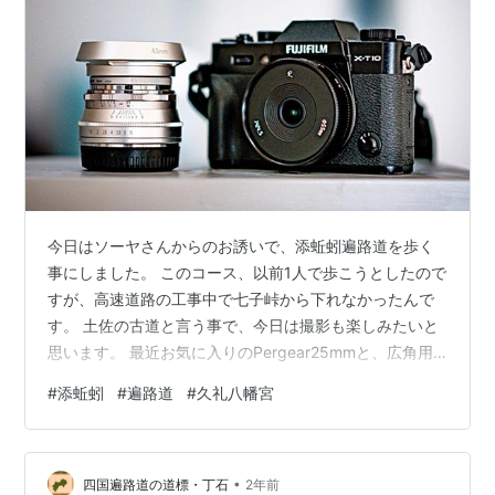
今日はソーヤさんからのお誘いで、添蚯蚓遍路道を歩く
事にしました。 このコース、以前1人で歩こうとしたので
すが、高速道路の工事中で七子峠から下れなかったんで
す。 土佐の古道と言う事で、今日は撮影も楽しみたいと
思います。 最近お気に入りのPergear25mmと、広角用
にAstrHori 14mm F4.5パンケーキレンズを持参します。
#
添蚯蚓
#
遍路道
#
久礼八幡宮
F4.5固定のパンケーキ広角レンズなのですが.... 登りはこ
のコースです。 久礼八幡宮からスタートです 猫に注
意？？？ 久礼の街並みを歩きます 大正市場 レトロな看
•
板 AstrHoriは無限が出ない？ 営業中のようです 片ボケも
四国遍路道の道標・丁石
2年前