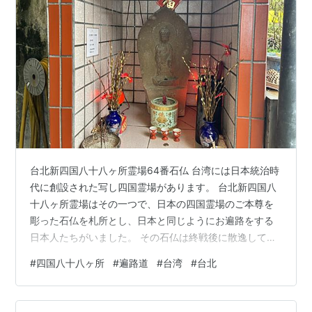
台北新四国八十八ヶ所霊場64番石仏 台湾には日本統治時
代に創設された写し四国霊場があります。 台北新四国八
十八ヶ所霊場はその一つで、日本の四国霊場のご本尊を
彫った石仏を札所とし、日本と同じようにお遍路をする
日本人たちがいました。 その石仏は終戦後に散逸してし
まいましたが、今でも40ほどの石仏が現存しています。
#
四国八十八ヶ所
#
遍路道
#
台湾
#
台北
台北天后宮、臨済護国禅寺、正願禅寺、そして北投にあ
る石仏の探索を終えた私は、次は陽明山に散在する石仏
を訪ねて歩きました。 陽明山で確認できた石仏 今回の探