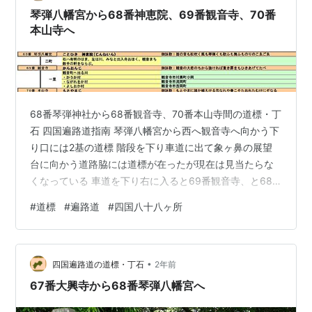
あるみたいだね この煙突は？ 高知…
琴弾八幡宮から68番神恵院、69番観音寺、70番
本山寺へ
68番琴弾神社から68番観音寺、70番本山寺間の道標・丁
石 四国遍路道指南 琴弾八幡宮から西へ観音寺へ向かう下
り口には2基の道標 階段を下り車道に出て象ヶ鼻の展望
台に向かう道路脇には道標が在ったが現在は見当たらな
くなっている 車道を下り右に入ると69番観音寺、と68
番神恵院 四国遍禮名所図会 駐車場へ向かう途中にある道
#
道標
#
遍路道
#
四国八十八ヶ所
標 観音寺境内には西国33ヶ所のミニ霊場があり観音像が
並んでいる 観音寺の仁王門を出て下る階段脇には徳右衛
門標石と2基の道標 これより本山寺へ 豊田郡の写し西国
•
三十三所を示す道標 染川橋の脇には照蓮標石 マルモ印刷
四国遍路道の道標・丁石
2年前
前の道標 県道から右へ別れ小川を渡った先の道標 すぐ近
67番大興寺から68番琴弾八幡宮へ
くには「右遍…