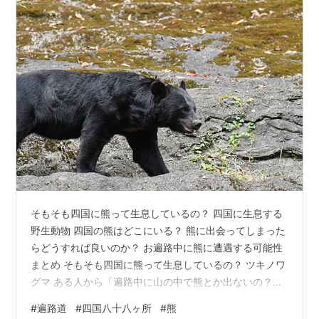
そもそも四国に熊って生息しているの？ 四国に生息する
野生動物 四国の熊はどこにいる？ 熊に出会ってしまった
らどうすれば良いのか？ お遍路中に熊に遭遇する可能性
まとめ そもそも四国に熊って生息しているの？ ツキノワ
グマ ある人から「遍路中に山の中で熊とか出ないの？」
と聞かれました。 確かに四国の山の中を歩いているとき
#
遍路道
#
四国八十八ヶ所
#
熊
に熊に遭遇したら、かなりピンチです。 結論から言う