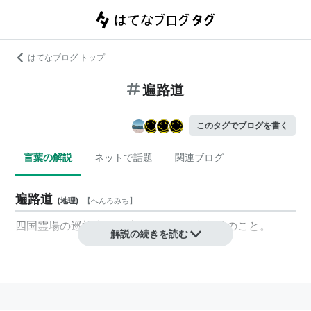
はてなブログ トップ
遍路道
このタグでブログを書く
言葉の解説
ネットで話題
関連ブログ
遍路道
(
地理
)
【
へんろみち
】
四国霊場の巡礼者（お遍路さん）が歩く道のこと。
解説の続きを読む