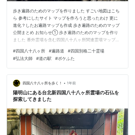
歩き遍路のためのマップを作りました すごい地図はこち
ら 参考にしたサイト マップを作ろうと思ったわけ 更に
進化？したお遍路マップも作成 歩き遍路のためのマップ
公開まとめ お知らせ① 歩き遍路のためのマップを作り
ました 番外霊場を含む四国八十八ヶ所関連霊場マップ
Googleマイマップで作成に非常に時間がかかった地図を
#
四国八十八ヶ所
#
遍路道
#
四国別格二十霊場
作りました。 こんなマップは多分現時点では他にはない
#
弘法大師
#
道の駅
#
ポケふた
と思います。ないから私が作ったのです。 歩き遍路の人
はぜひ自分のマイマップに追加、そして共有も簡単なの
で他のお遍路さんにも教えてあげてください。 自分用に
使うだけでなく、公開されているものなので、ブログに
•
四国八十八ヶ所を歩く！
1年前
埋め込んだり、SNSで共有…
陽明山にある台北新四国八十八ヶ所霊場の石仏を
探索してきました