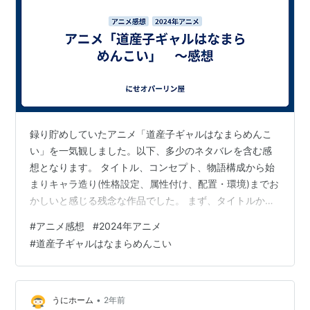
録り貯めしていたアニメ「道産子ギャルはなまらめんこ
い」を一気観しました。以下、多少のネタバレを含む感
想となります。 タイトル、コンセプト、物語構成から始
まりキャラ造り(性格設定、属性付け、配置・環境)までお
かしいと感じる残念な作品でした。 まず、タイトルから
想像したのはこの作品は「八十亀ちゃんかんさつにっ
#
アニメ感想
#
2024年アニメ
き」の様な特定地域のあるあるネタや県民性(今作「道産
#
道産子ギャルはなまらめんこい
子～」で言えば道民性になりますが)にフィーチャーす
る、そんな作者の地元愛を基にした／生まれ育った地元
の魅力を語る作品だと考えていました。しかし、この作
品は「八十亀ちゃん～」ほどには地域あるあるネタや道
•
うにホーム
2年前