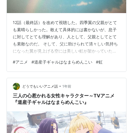
12話（最終話）を改めて視聴した。四季翼の父親がとて
も素晴らしかった。敢えて具体的には書かないが、息子
に対してとても理解があり、人として、父親としてとて
も素敵なのだ。 そして、父に助けられて清々しい気持ち
になった翼が見上げる空には美しい虹が架かっていた。
些細なことだが、空に虹が架かっているアニメを探して
#
アニメ
#
道産子ギャルはなまらめんこい
#
虹
いたので、嬉しくなった。
dodemoanime007.hatenablog.jp 余談だが、グッと気温
が下がったので暖かいラーメンが食べたくなった。蒸か
•
してあったジャガイモを炒めてラーメンに入れようと思
どうでもいいアニメ話
1年前
ったところで、ふと、どうでもいいアイデアが浮かん
三人の心惹かれる女性キャラクター～TVアニメ
だ。オクラとトマトで彩りを綺麗にして「なまら…
『道産子ギャルはなまらめんこい』