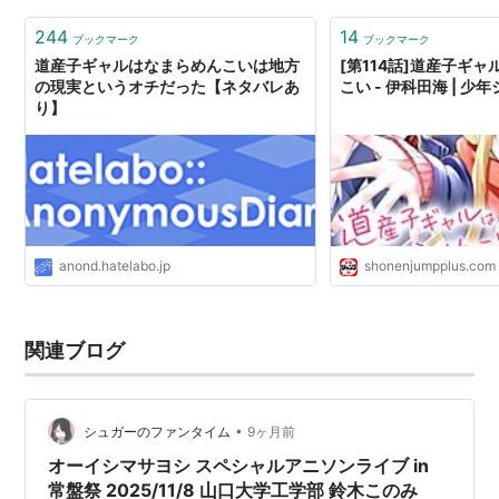
244
14
ブックマーク
ブックマーク
道産子ギャルはなまらめんこいは地方
[第114話]道産子ギ
の現実というオチだった【ネタバレあ
こい - 伊科田海 | 少
り】
anond.hatelabo.jp
shonenjumpplus.com
関連ブログ
•
シュガーのファンタイム
9ヶ月前
オーイシマサヨシ スペシャルアニソンライブ in
常盤祭 2025/11/8 山口大学工学部 鈴木このみ