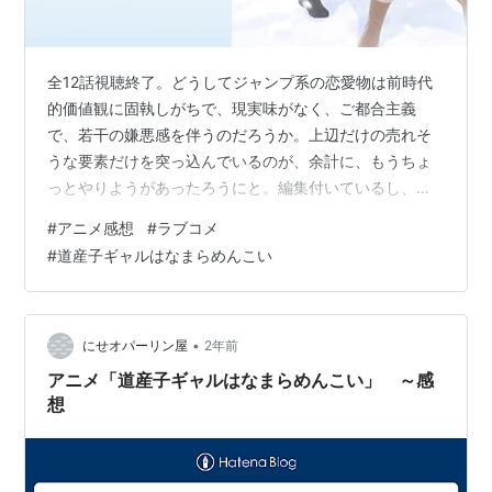
全12話視聴終了。どうしてジャンプ系の恋愛物は前時代
的価値観に固執しがちで、現実味がなく、ご都合主義
で、若干の嫌悪感を伴うのだろうか。上辺だけの売れそ
うな要素だけを突っ込んでいるのが、余計に、もうちょ
っとやりようがあったろうにと。編集付いているし、ア
ニメ化って多くの人が関わっているのに、どうしてこう
#
アニメ感想
#
ラブコメ
なったのだろう。と、個人的に思ってしまった。ストー
#
道産子ギャルはなまらめんこい
リーは、東京から北海道北見市の高校に転校してきた主
人公、四季翼。彼は冬の北海道にも関わらず、生足ミニ
スカ谷間を出した道産子ギャル冬木美波に出会う。全く
タイプの違う冬木さんは天真爛漫で優しくて異様に距離
•
にせオパーリン屋
2年前
を詰めて来て、最初は戸惑い振り回されつつも、そん
アニメ「道産子ギャルはなまらめんこい」 ～感
な…
想