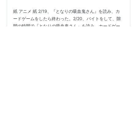
紙 アニメ 紙 2/19、『となりの吸血鬼さん』を読み、カ
ードゲームをしたら終わった。2/20、バイトをして、隙
間の時間で『となりの吸血鬼さん』を読み、カードゲー
ムをしたら終わった。2/21、アニメを見て、『となりの
吸血鬼さん』を読んで、女性声優のスペースを聞いた。
見たアニメの影響で、カメラを買うか非常に悩んだ。カ
#
ループ7回目の悪役令嬢は、元敵国で自由気ままな花
メラについての知識が何もないので、持っていること自
嫁生活を満喫する
体に意味があるのと、扱いやすさを重視して、安いもの
#
道産子ギャルはなまらめんこい
#
かな天
を探したら1万5千円で買えそうだった。しかし、外カメ
#
悪役令嬢レベル99
#
アイカツ！
ラが壊れているスマホを買い替えるのが先では、と思
#
たまゆら〜卒業写真〜
い、断念した。その後、そのアニメの聖地である竹原へ
行くことにし、新幹線と宿を予約した…