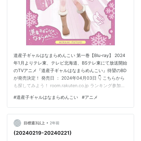
道産子ギャルはなまらめんこい 第一巻【Blu-ray】 2024
年1月よりテレ東、テレビ北海道、BSテレ東にて放送開始
のTVアニメ『道産子ギャルはなまらめんこい』待望のBD
が発売決定！ 発売日 ： 2024年04月03日 👇 こちらから
も探してみよう！ room.rakuten.co.jp ランキング参加中
アニメ ランキング参加中はてなブログ同盟！初心者歓
#
道産子ギャルはなまらめんこい
#
アニメ
迎・なんでもOK！日記・雑記10・20・30・40・50・
60代 にほんブログ村
•
目標週3以上
2年前
(20240219-20240221)