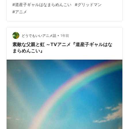
いなしです！ 日時：11/8(土) 14:00開演会場：山口大学
#
道産子ギャルはなまらめんこい
#
グリッドマン
工学部 野外特設ステージ 】★価格学内・一般共に：
#
アニメ
1000円 pic.twitter.com/YJUb3mMuuH — 山口大学常盤
祭実行委員会 (@to…
•
どうでもいいアニメ話
1年前
素敵な父親と虹 ～TVアニメ『道産子ギャルはな
まらめんこい』