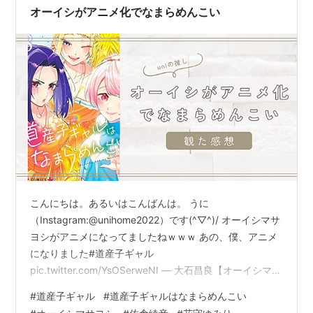
民性、地元愛、地元の魅力を語る様な作品構成…
オーイシがアニメ化でなまらめんこい
こんにちは。あるいはこんばんは。 うに
（Instagram:@unihome2022）です(^▽^)/ オーイシマサ
ヨシがアニメになってましたねｗｗｗ あの、僕、アニメ
になりました#道産子ギャル
pic.twitter.com/YsOSerweNI — 大石昌良【オーイシマサ
ヨシ】 (@Masayoshi_Oishi) March 18, 2024 詳しくはこ
#
道産子ギャル
#
道産子ギャルはなまらめんこい
ちらのアニメをご覧ください。。 道産子ギャルはなまら