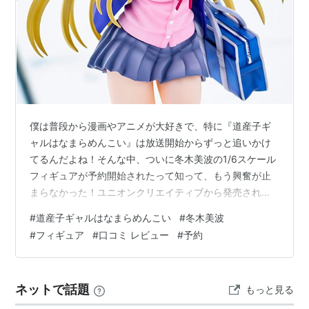
僕は普段から漫画やアニメが大好きで、特に『道産子ギ
ャルはなまらめんこい』は放送開始からずっと追いかけ
てるんだよね！そんな中、ついに冬木美波の1/6スケール
フィギュアが予約開始されたって知って、もう興奮が止
まらなかった！ユニオンクリエイティブから発売される
このフィギュア、公式画像を見ただけで「これは絶対に
#
道産子ギャルはなまらめんこい
#
冬木美波
予約しなきゃ！」って思わせる完成度なんだ！ 予約して
#
フィギュア
#
口コミ レビュー
#
予約
良かったポイント5つ！ 北海道の雪景色を再現した台座
が作品の世界観そのまま！ 生足も胸元も作品の特徴を忠
実に再現した造形美！ 飛び切りの笑顔が可愛すぎて部屋
ネットで話題
もっと見る
が明るくなりそう！ 小さい雪だるまも付属して細部まで
こだわりが凄い！ 色々な角度から鑑賞…