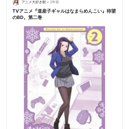
ャラクターで、おれが心惹かれる３人を選んで…
•
アニメ大好き館
2年前
TVアニメ『道産子ギャルはなまらめんこい』待望
のBD。第二巻