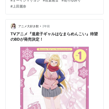
#
オーイシマサヨシ
#
佐倉綾音
#
花守ゆみり
めんこい TVアニメ #道産子ギャルはなまらめんこいだい
#
上田麗奈
11わ「青春ってなまらえもい」の放送が終了しました📺
✨今週もご視聴ありがとうございました❗また来週もお楽
しみに☃https://t…
•
アニメ大好き館
2年前
TVアニメ『道産子ギャルはなまらめんこい』待望
のBDが発売決定！