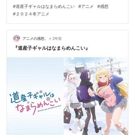
#
道産子ギャルはなまらめんこい
#
アニメ
#
感想
#
２０２４冬アニメ
•
アニメの感想。
2年前
『道産子ギャルはなまらめんこい』