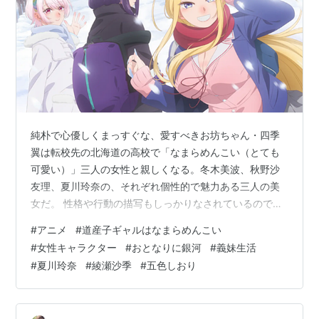
純朴で心優しくまっすぐな、愛すべきお坊ちゃん・四季
翼は転校先の北海道の高校で「なまらめんこい（とても
可愛い）」三人の女性と親しくなる。冬木美波、秋野沙
友理、夏川玲奈の、それぞれ個性的で魅力ある三人の美
女だ。 性格や行動の描写もしっかりなされているので、
絵で表現された外見と合わせて、視聴者は自分の好みが
#
アニメ
#
道産子ギャルはなまらめんこい
誰なのか判断できる。まあ、そうしたければ、だけど。
#
女性キャラクター
#
おとなりに銀河
#
義妹生活
おれの好みは、夏川玲奈＞秋野沙友理＞冬木美波だ。 夏
#
夏川玲奈
#
綾瀬沙季
#
五色しおり
川さんの愛らしくて綺麗な容貌と、ちょっと不思議で可
愛らしい性格と行動にとてもとても心惹かれるのだ。 さ
て、この際なので、これまで触れてきたアニメの女性キ