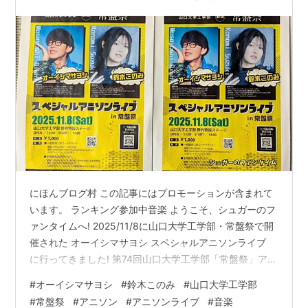
にほんブログ村 この記事にはプロモーションが含まれて
います。 ランキング参加中音楽 ようこそ、シュガーのフ
ァンタイムへ! 2025/11/8に山口大学工学部・常盤祭で開
催された オーイシマサヨシ スペシャルアニソンライブ
に行ってきました! 第74回山口大学工学部「常盤祭」アー
ティストライブは⁰オーイシマサヨシさん⁰鈴木このみさ
#
オーイシマサヨシ
#
鈴木このみ
#
山口大学工学部
ん⁰の2組に決定！！熱いアニソンライブになること間違
#
常盤祭
#
アニソン
#
アニソンライブ
#
音楽