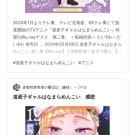
2024年1月よりテレ東、テレビ北海道、BSテレ東にて放
送開始のTVアニメ『道産子ギャルはなまらめんこい』待
望のBlu-rayデスク、第二巻。 ＜収録内容＞ だい5わ～だ
い8わ 発売日 ： 2024年05月08日 道産子ギャルはなまら
めんこい 第二巻【Blu-ray】 [ 伊科田海 ] 楽天で購入 【楽
天ブックス限定全巻購入特典】道産子ギャルはなまらめ
#
道産子ギャルはなまらめんこい
#
アニメ
んこい 第二巻【Blu-ray】(オリジナルA5キャラファイン
マット+ アクリルスマホスタンド) [ (アニメーション) ]
楽天で購入 こちらからも探してみよう こちらの記事が気
•
に入ったらはてなIDで読者になろう ランキング参加中は
多動性障害者の鬱日記（趣味）
2年前
てなブログ同…
道産子ギャルはなまらめんこい 感想