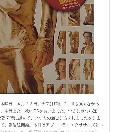
は木曜日、４月２３日。天気は晴れて、風も強くなかっ
。本日また１枚のCDを買いました。中古じゃないほ
は朝７時に起きて、いつもの過ごし方をしましたをしま
けて、朝運送開始。本日はアブローラーエクササイズとト
やりました。昨日聴いたBon Joviの４CD＋１DVD入