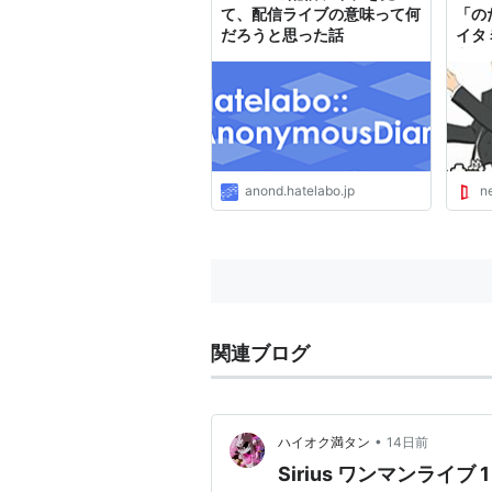
て、配信ライブの意味って何
「の
だろうと思った話
イタ
挙配
anond.hatelabo.jp
n
関連ブログ
•
ハイオク満タン
14日前
Sirius ワンマンライブ 