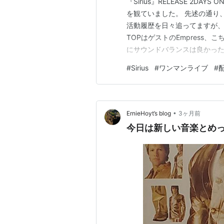
『Sirius』RELEASE 2DA
を観ていました。 先述の通り
活動履歴を日々追ってますが
TOPはゲストのEmpress
にサウンドバランスは良かったの
がリハ時以上だったため入力オーバ
#
Sirius
#
ワンマンライブ
#
Vo.も所々割れ気味（※）で
•
ErnieHoyt’s blog
3ヶ月前
今日は新しい音楽とめ