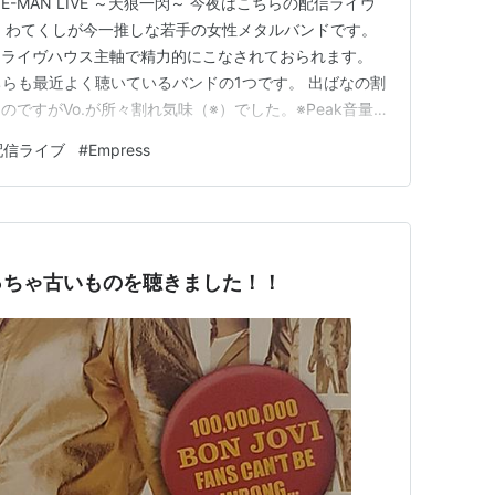
YS ONE-MAN LIVE ～天狼一閃～ 今夜はこちらの配信ライヴ
、わてくしが今一推しな若手の女性メタルバンドです。
、ライヴハウス主軸で精力的にこなされておられます。
、こちらも最近よく聴いているバンドの1つです。 出ばなの割
ですがVo.が所々割れ気味（※）でした。※Peak音量
ーで歪んだ？ メインのSiriusも同様、Miwaさんの
配信ライブ
#
Empress
した。※配信だけ歪んでしまっている可能性あり、…
っちゃ古いものを聴きました！！