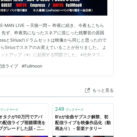
YS ONE-MAN LIVE ～天狼一閃～ 昨夜に続き、今夜もこちら
 先ず、昨夜気になったスネアに混じった残響音の原因
essとSiriusのドラムセットは映像から同じと思ったので
Siriusでスネアのみ変えていることが分りました。 よ
ットアップ（※）に起因する問題でした。※社外マフラ
0Hz辺りの低い周波数 今夜のライヴも同じ流れでしたが
配信ライブ
#
Fullmoon
えられていました。 Vo.は昨夜同様、所々で割…
もっと見る
249
ブックマーク
ブックマーク
オタクが10万円でアパ
B'zが全曲サブスク解禁、初
の配信ライブ視聴環境を
配信ライブを映像作品化（動
プグレードした話 - 二度
画あり） - 音楽ナタリー
禁止