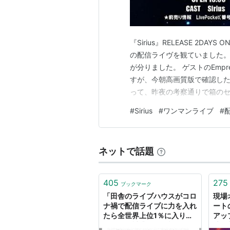
『Sirius』RELEASE 2DA
の配信ライヴを観ていました。
が分りました。 ゲストのEmpr
すが、今朝高画質版で確認したら
って、昨夜の考察通りで箱のセ
ーの醍醐味と同じで100～50
#
Sirius
#
ワンマンライブ
#
スネア自体の音量が昨夜より抑
ネットで話題
405
275
ブックマーク
「田舎のライブハウスがコロ
現場
ナ禍で配信ライブに力を入れ
ート
たら全世界上位1％に入り
アッ
200万円請求された話」に
漬け