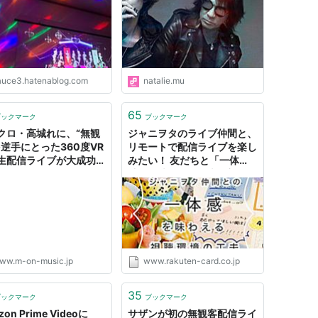
auce3.hatenablog.com
natalie.mu
65
ブックマーク
ブックマーク
クロ・高城れに、“無観
ジャニヲタのライブ仲間と、
を逆手にとった360度VR
リモートで配信ライブを楽し
生配信ライブが大成功！
みたい！ 友だちと「一体
楽WEBメディア M-ON!
感」を味わえる工夫を部屋に
SIC(エムオンミュージッ
導入してみた｜みんなでつく
る！暮らしのマネーメディ
ア みんなのマネ活
ww.m-on-music.jp
www.rakuten-card.co.jp
35
ブックマーク
ブックマーク
on Prime Videoに
サザンが初の無観客配信ライ