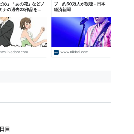
だめ」「あの花」などノ
ブ 約50万人が視聴 - 日本
ミナの過去23作品を一
経済新聞
信 - ライブドアニュース
ews.livedoor.com
www.nikkei.com
1日目