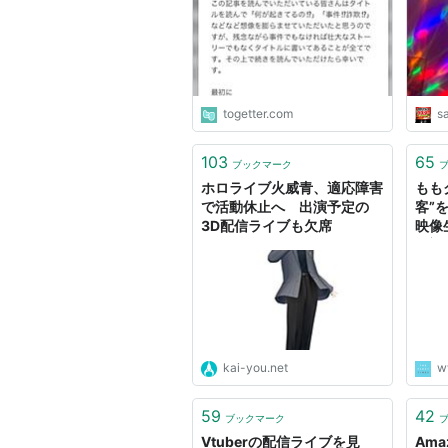
ライブ配信の可能性を感じる
という声
togetter.com
s
103
65
ブックマーク
ホロライブ火威青、適応障害
もも
で活動休止へ 出演予定の
客”
3D配信ライブも欠席
映像
– 音
MU
ク)
kai-you.net
w
59
42
ブックマーク
Vtuberの配信ライブを見
Amaz