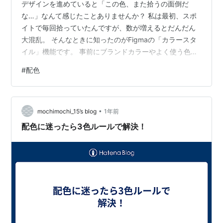
デザインを進めていると「この色、また拾うの面倒だ
な…」なんて感じたことありませんか？ 私は最初、スポ
イトで毎回拾っていたんですが、数が増えるとだんだん
大混乱。 そんなときに知ったのがFigmaの「カラースタ
イル」機能です。 事前にブランドカラーやよく使う色を
スタイル登録しておけば、ワンクリックで反映できるん
#
配色
です。 登録の仕方は簡単で、カラーピッカーを開いて右
上の「スタイル作成」を選ぶだけ。 私は背景用・テキス
ト用・アクセント用に分けて登録しておき、案件ごとに
•
切り替えるようにしています。 これを使うと「どの赤が
mochimochi_15’s blog
1年前
正しいんだっけ？」みたいな迷いがなくなるのが本当に
配色に迷ったら3色ルールで解決！
助かるんですよね。 ただ注意点として…