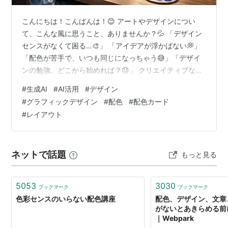
こんにちは！こんばんは！😊 アートやデザインについ
て、こんな風に思うこと、ありませんか？💦 「デザイン
センスがなくて困る…🎨」 「アイデアが浮かばない💭」
「配色が苦手で、いつも同じになっちゃう😅」「デザイ
ンの勉強、どこから始めれば？😓」 クリエイティブなこ
と、憧れるけど、 自分には才能がないって思いますよね
#
生成AI
#
AI活用
#
デザイン
🤔 でも実は、生成AIがあなたの創造力をサポートしてく
#
グラフィックデザイン
#
配色
#
配色カード
れるんです🤖✨ 今日は、AIを使ったアート・デザイン技
#
レイアウト
術向上術をご紹介します🌸 😓 アート・デザインの「ある
ある」悩み クリエイティブで困るポイントって、こんな
感じじゃないですか？👇 ❌ アイデアが浮かばない💭 ❌ 配
ネットで話題
もっと見る
色センスがない😅 …
5053
3030
ブックマーク
ブックマーク
色彩センスのいらない配色講座
配色、デザイン、文章
がないとあきらめる前
｜Webpark