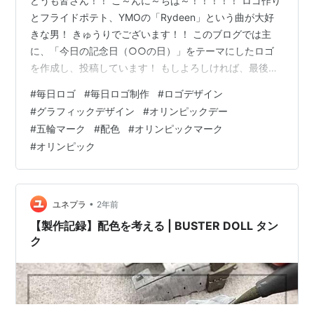
どうも皆さん！！ こ～んに～ちは～！！！！！ ロゴ作り
とフライドポテト、YMOの「Rydeen」という曲が大好
きな男！ きゅうりでございます！！ このブログでは主
に、「今日の記念日（○○の日）」をテーマにしたロゴ
を作成し、投稿しています！ もしよろしければ、最後ま
で見ていただけると嬉しいです！ よろしくお願いいたし
#
毎日ロゴ
#
毎日ロゴ制作
#
ロゴデザイン
ます！ 【目次】 今回のロゴ ロゴの説明 記念日の概要 さ
#
グラフィックデザイン
#
オリンピックデー
いごに 今回のロゴ 【6月23日】オリンピックデー いかが
#
五輪マーク
#
配色
#
オリンピックマーク
でしょうか？ もしよろしければ、ロゴの説明も見ていた
#
オリンピック
だけると嬉しいです！ ロゴの説明 「オリンピックデー」
にちなみ今回は、五輪マークに使われている配色を基
に、中心から外…
•
ユネプラ
2年前
【製作記録】配色を考える | BUSTER DOLL タン
ク