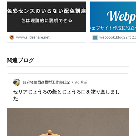
www.slideshare.net
weboook.blog22.fc2
関連ブログ
•
蕗狩軽便図画模型工作部日記
9ヶ月前
セリアじょうろの蓋とじょうろ口を塗り直しまし
た