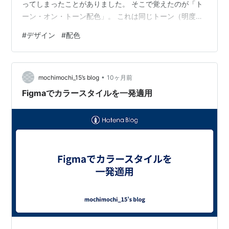
ってしまったことがありました。 そこで覚えたのが「ト
ーン・オン・トーン配色」。 これは同じトーン（明度や
彩度が近い色）の中でまとめる方法で、落ち着いた印象
#
デザイン
#
配色
や統一感を出したいときにとっても役立ちます。 具体的
なステップとしては、まずベースカラーを一色決めた
ら、カラーツール（Adobe Colorなど）で同じトーンの色
•
を選んで並べるだけ。 たとえば落ち着いたブルーをベー
mochimochi_15’s blog
10ヶ月前
スにしたら、くすんだグリーンやグレーを組み合わせる
Figmaでカラースタイルを一発適用
と自然にまとまります。 私は会…