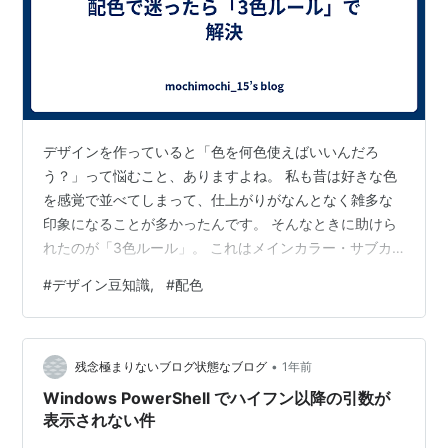
デザインを作っていると「色を何色使えばいいんだろ
う？」って悩むこと、ありますよね。 私も昔は好きな色
を感覚で並べてしまって、仕上がりがなんとなく雑多な
印象になることが多かったんです。 そんなときに助けら
れたのが「3色ルール」。 これはメインカラー・サブカ
ラー・アクセントカラーの3つに色を絞るだけのシンプル
#
デザイン豆知識,
#
配色
な方法です。 具体的なステップとしては、まず全体の7
割をメインカラーで統一し、次に2割をサブカラーにして
メリハリをつけ、最後の1割でアクセントカラーを入れる
•
イメージ。 この割合を意識するだけで、全体の印象がぐ
残念極まりないブログ状態なブログ
1年前
っとまとまります。私はWebサイトのデザインでよくこ
Windows PowerShell でハイフン以降の引数が
の手法を取り入れていて、ブランドカ…
表示されない件