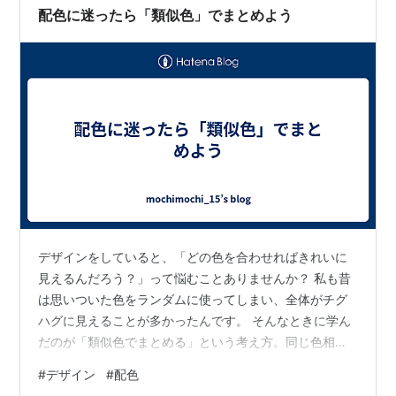
合わせと同じです。 セリアじょうろのような彩度が低め
配色に迷ったら「類似色」でまとめよう
の緑色に取り合わせるには、彩度の低い白み…
デザインをしていると、「どの色を合わせればきれいに
見えるんだろう？」って悩むことありませんか？ 私も昔
は思いついた色をランダムに使ってしまい、全体がチグ
ハグに見えることが多かったんです。 そんなときに学ん
だのが「類似色でまとめる」という考え方。同じ色相に
近い色を選ぶと、自然に統一感が出て目に優しい印象に
#
デザイン
#
配色
なるんですよ。 例えば青をベースにしたいなら、青緑や