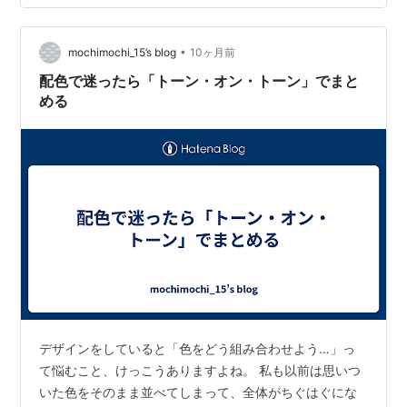
青紫を取り入れるとスッと馴染みます。具体的な手順と
しては、Adobe Colorなどの配色ツールで「アナログ配
•
色」を選ぶと、一瞬でバランスのいいカラーパレットが
mochimochi_15’s blog
10ヶ月前
生成されます。 私は実際にこの方法でWebサイトのバナ
配色で迷ったら「トーン・オン・トーン」でまと
ーを作ったとき、「すっきりして…
める
デザインをしていると「色をどう組み合わせよう…」っ
て悩むこと、けっこうありますよね。 私も以前は思いつ
いた色をそのまま並べてしまって、全体がちぐはぐにな