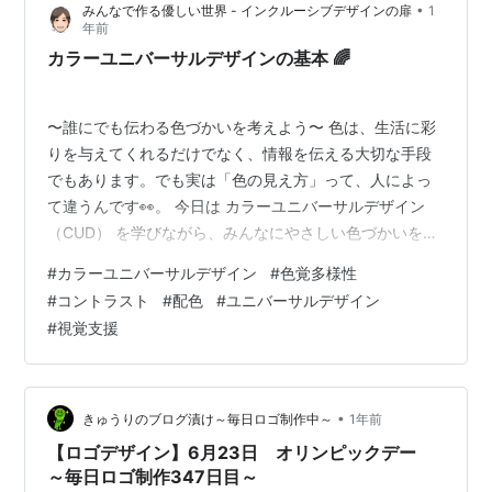
•
みんなで作る優しい世界 - インクルーシブデザインの扉
1
見当たらなかった。（ちなみに背景を黒系、文字色を白
年前
系に設定していた。） …
カラーユニバーサルデザインの基本 🌈
〜誰にでも伝わる色づかいを考えよう〜 色は、生活に彩
りを与えてくれるだけでなく、情報を伝える大切な手段
でもあります。でも実は「色の見え方」って、人によっ
て違うんです👀。 今日は カラーユニバーサルデザイン
（CUD） を学びながら、みんなにやさしい色づかいを考
えてみましょう🌱。 🎨 カラーユニバーサルデザインと
#
カラーユニバーサルデザイン
#
色覚多様性
は？CUDは「できるだけ多くの人に情報を正しく伝え
#
コントラスト
#
配色
#
ユニバーサルデザイン
る」ことを目的にしたデザイン手法です。 日本人男性の
#
視覚支援
約5％（20人に1人）、女性では約0.2％が、一般的とは
異なる色覚を持っています。クラス40人なら1〜2人は色
の見え方が違うかもしれない──それくらい身近なことな
んです🌟。 👁️ 色覚の多…
•
きゅうりのブログ漬け～毎日ロゴ制作中～
1年前
【ロゴデザイン】6月23日 オリンピックデー
～毎日ロゴ制作347日目～