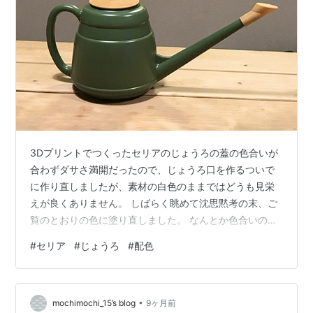
3Dプリントでつくったセリアのじょうろの蓋の色合いが
合わずダサさ満開だったので、じょうろ口を作るついで
に作り直しましたが、素材の白色のままではどうも見栄
えが良くありません。 しばらく眺めて沈思黙考の末、ご
覧のとおりの色に塗り直しました。 なんとか色合いのバ
ランスが調整できた感じです。 前回、なぜ金色の蓋があ
#
セリア
#
じょうろ
#
配色
んなに合わない取り合わせになったのか、たまたま着火
用ライターのボディーと並べてその理由がわかりまし
た。 僅かに赤みがかった深みのある彩度の高い緑色には
•
金色がマッチします。濃い紺色やえんじ色などとの取り
mochimochi_15’s blog
9ヶ月前