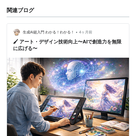
関連ブログ
•
生成AI超入門 わかる！わかる！
4ヶ月前
🖌️ アート・デザイン技術向上〜AIで創造力を無限
に広げる〜