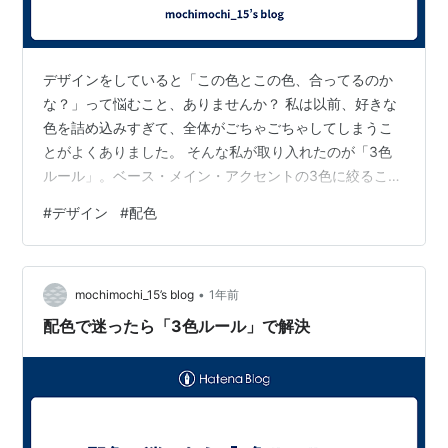
デザインをしていると「この色とこの色、合ってるのか
な？」って悩むこと、ありませんか？ 私は以前、好きな
色を詰め込みすぎて、全体がごちゃごちゃしてしまうこ
とがよくありました。 そんな私が取り入れたのが「3色
ルール」。ベース・メイン・アクセントの3色に絞ること
で、一気にまとまり感が出るんです。 具体的には、ベー
#
デザイン
#
配色
スカラーに白やグレーなどの落ち着いた色を使い、メイ
ンカラーは見出しや大きな要素に。 最後にアクセントカ
ラーを小物や強調部分にちょっとだけ足すのがコツで
•
す。例えば、ベースを白、メインをネイビー、アクセン
mochimochi_15’s blog
1年前
トをピンクにすると、すっきりしつつ華やかさもプラス
配色で迷ったら「3色ルール」で解決
できます。 注意点としては、アクセントを使…