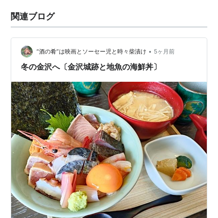
関連ブログ
•
“酒の肴”は映画とソーセー児と時々柴漬け
5ヶ月前
冬の金沢へ〔金沢城跡と地魚の海鮮丼〕