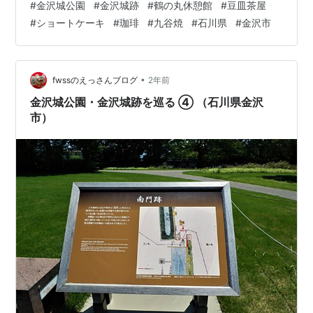
#
金沢城公園
#
金沢城跡
#
鶴の丸休憩館
#
豆皿茶屋
で、小休止することにしました。豆皿茶屋のショートケ
#
ショートケーキ
#
珈琲
#
九谷焼
#
石川県
#
金沢市
ーキと、珈琲をいただきました。珈琲カップは九谷焼で
した。 金沢城跡（石川県金沢市） 2021年7月 ランキング
参加中旅行 ランキング参加中写真・カメラ ランキング参
加中食べ物
•
fwssのえっさんブログ
2年前
金沢城公園・金沢城跡を巡る ④ （石川県金沢
市）