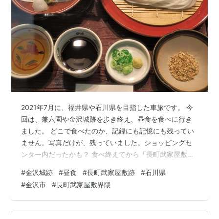
2021年7月に、福井県や石川県を目指した車旅です。 今
回は、兼六園や金沢城跡を歩き終え、昼食を食べに行き
ました。 どこで食べたのか、記録にも記憶にも残ってい
ません。写真だけが、残っていました。ショッピングセ
ンター内だったかも？ 食べ終えてから「長町武家屋敷
跡」を歩き始めました。 ランキング参加中旅行 ランキン
#
金沢城跡
#
昼食
#
長町武家屋敷跡
#
石川県
グ参加中写真・カメラ ランキング参加中食べ物
#
金沢市
#
長町武家屋敷界隈