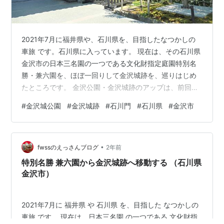
2021年7月に福井県や、石川県を、目指したなつかしの
車旅 です。石川県に入っています。 現在は、その石川県
金沢市の日本三名園の一つである文化財指定庭園特別名
勝・兼六園を、ほぼ一回りして金沢城跡を、巡りはじめ
たところです。 金沢公園・金沢城跡のアップは、前回に
続き、②回目になります。 金沢城跡：石川門（石川県金
#
金沢城公園
#
金沢城跡
#
石川門
#
石川県
#
金沢市
沢市） 2021年7月 ランキング参加中旅行 ランキング参加
中写真・カメラ
•
fwssのえっさんブログ
2年前
特別名勝 兼六園から金沢城跡へ移動する （石川県
金沢市）