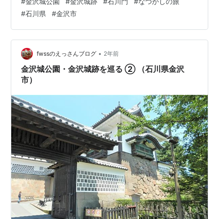
#
金沢城公園
#
金沢城跡
#
石川門
#
なつかしの旅
#
石川県
#
金沢市
•
fwssのえっさんブログ
2年前
金沢城公園・金沢城跡を巡る ② （石川県金沢
市）