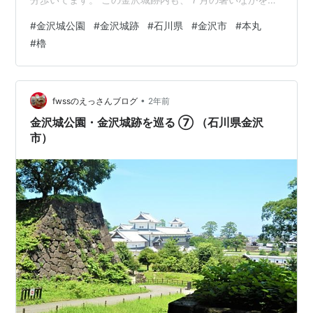
広範囲に巡っています。今回は、櫓跡周辺です。 まだ、
#
金沢城公園
#
金沢城跡
#
石川県
#
金沢市
#
本丸
ヒザは悪くなって、いなかったのでしょうね。 金沢城跡
#
櫓
（石川県金沢市） 2021年7月 ランキング参加中旅行 ラン
キング参加中写真・カメラ
•
fwssのえっさんブログ
2年前
金沢城公園・金沢城跡を巡る ⑦ （石川県金沢
市）