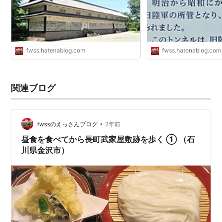
fwss.hatenablog.com
fwss.hatenablog.com
関連ブログ
•
fwssのえっさんブログ
2年前
昼食を食べてから長町武家屋敷跡を歩く ① （石
川県金沢市）