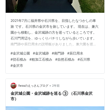
2021年7月に福井県や石川県を、目指したなつかしの車
旅 です。石川県の金沢市を旅しています。 現在は、兼六
園から移動し、金沢城跡の方を巡っているところです。
石川門周辺を、ゆっくりパチリしながら歩いています。
南門跡や辰巳用水の説明板がありました。兼六園を巡っ
たときにも、この辰巳用水が流れていました。 また、石
#
金沢城公園
#
金沢城跡
#
南門跡
#
辰巳用水
垣の積み方の違いを説明したプレートもありました。
#
切石積み
#
粗加工石積み
#
自然石積み
#
石川県
「切石積み」、「粗加工石積み」、「自然石積み」な
#
金沢市
ど‥。 それが、この金沢城跡内のどこに、使われている
のかという地図もありました。 こうして、ブログ記事の
作成で、その旅中には、知り得なかったことを、再認識
できています。 金沢城跡：石川門（石川…
•
fwssのえっさんブログ
2年前
金沢城公園・金沢城跡を巡る ③ （石川県金沢
市）