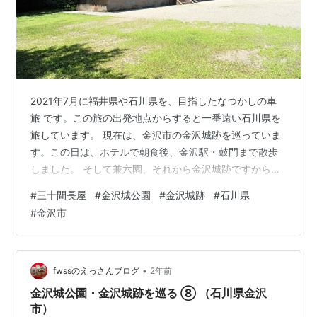
2021年7月に福井県や石川県を、目指したなつかしの車
旅 です。この旅の出発地点からすると一番遠い石川県を
旅しています。 現在は、金沢市の金沢城跡を巡っていま
す。この日は、ホテルで朝食後、金沢駅・鼓門まで散歩
しました。 そして兼六園、それから金沢城跡ですから随
分歩いてます。今回は、三十間長屋櫓跡周辺です。 金沢
#
三十間長屋
#
金沢城公園
#
金沢城跡
#
石川県
城跡（石川県金沢市） 2021年7月 ランキング参加中旅行
#
金沢市
ランキング参加中写真・カメラ
•
fwssのえっさんブログ
2年前
金沢城公園・金沢城跡を巡る ⑧ （石川県金沢
市）