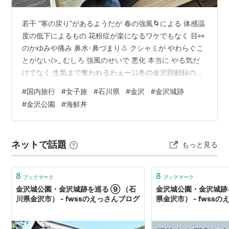
若干 “寒の戻り”があるようだが 春の強風🌀による 体感温
度の低下によるもの 花粉症が楽になるワケでもなく 目👀
のかゆみや痛み 鼻水･鼻づまり👃 クシャミが やわらぐこ
とがない(>_ むしろ 強風のせいで 悪化 本当に やる気だ
けでなく 生気まで奪われるわぁー⤵⤵冬の金沢回顧録のつ
づきデス 寒波中に 行っちゃった場所笑 ✨ 金沢 ✨ 今回は
#
国内旅行
#
女子旅
#
石川県
#
金沢
#
金沢城跡
ニコと一泊二日の二人旅 雪❄がたくさん残る金沢 🕐
#
金沢公園
#
海鮮丼
Launch Time🍴 冬☃の金沢を旅先に選んだのは ズバリ
ッ！ 食 その中でも特に🐟海鮮🐟 金沢の旅の最期のガッ
ツリ飯は 海鮮丼で締めたいと思い ネットで知らべていた
ネットで話題
もっと見る
お店へ☛Go! 食処 金沢 酢重 HO…
8
8
ブックマーク
ブックマーク
金沢城公園・金沢城跡を巡る ⑨ （石
金沢城公園・金沢城跡を
川県金沢市） - fwssのえっさんブログ
県金沢市） - fwss