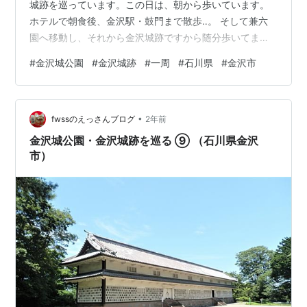
城跡を巡っています。この日は、朝から歩いています。
ホテルで朝食後、金沢駅・鼓門まで散歩‥。 そして兼六
園へ移動し、それから金沢城跡ですから随分歩いてま
す。その金沢城跡を一周してきました。 今回で「金沢城
#
金沢城公園
#
金沢城跡
#
一周
#
石川県
#
金沢市
公園・金沢城跡を巡る」を終えます。 金沢城跡（石川県
金沢市） 2021年7月 ランキング参加中旅行 ランキング参
加中写真・カメラ
•
fwssのえっさんブログ
2年前
金沢城公園・金沢城跡を巡る ⑨ （石川県金沢
市）