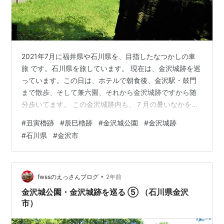
2021年7月に福井県や石川県を、目指したなつかしの車
旅 です。石川県を旅しています。 現在は、金沢城跡を巡
っています。この日は、ホテルで朝食後、金沢駅・鼓門
まで散歩、そして兼六園、それから金沢城跡ですから随
分歩いてます。 この金沢城跡内も、７月の暑いなかを、
広範囲に巡っています。今回は、櫓跡周辺です。 金沢城
#
丑寅櫓跡
#
辰巳櫓跡
#
金沢城公園
#
金沢城跡
跡（石川県金沢市） 2021年7月 ランキング参加中旅行 ラ
#
石川県
#
金沢市
ンキング参加中写真・カメラ
•
fwssのえっさんブログ
2年前
金沢城公園・金沢城跡を巡る ⑤ （石川県金沢
市）