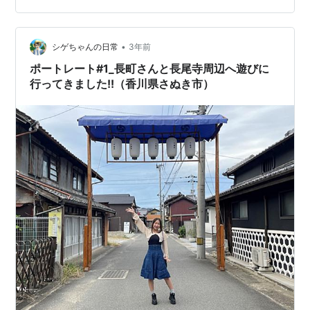
れ。青空が広がった秋日和りの一日に。第86番札所 補陀
洛山 志度寺高さ33メートルの五重塔が青空に映えて仁王
門を潜る。仁王門仁王門にある大きな草鞋に、最初にび
•
シゲちゃんの日常
3年前
っくり仰…
ポートレート#1_長町さんと長尾寺周辺へ遊びに
行ってきました!!（香川県さぬき市）