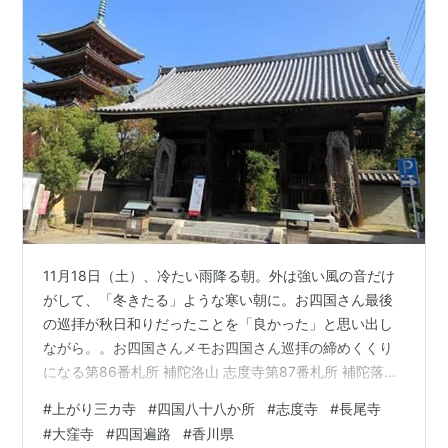
11月18日（土）、冷たい雨降る朝。外は強い風の音だけ
がして、「冬きたる」ような寒い朝に。お四国さん最後
の巡拝が秋日和りだったことを「良かった」と思い出し
ながら。。お四国さんメモお四国さん巡拝の締めくくり
になる第86番札所 補陀洛山 志度寺第87番札所 補陀落山
観音院 長尾寺第88番札所 医王山 遍照光院 大窪寺の三つ
#
上がり三カ寺
#
四国八十八か所
#
志度寺
#
長尾寺
の札所あわせて、香川県さぬき市の「四国遍路上がり三
#
大窪寺
#
四国遍路
#
香川県
ヵ寺」と呼ばれている。※※※※※※※※※※※※※※11月7日晴