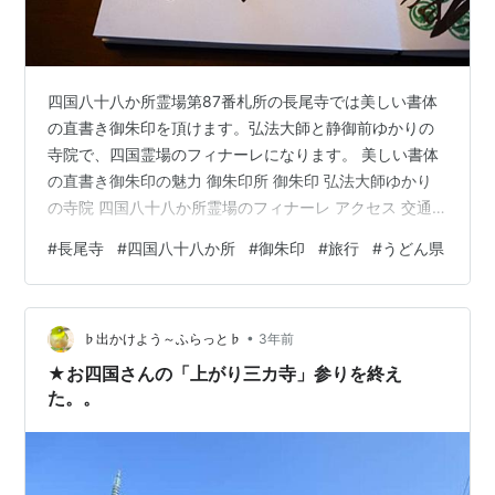
四国八十八か所霊場第87番札所の長尾寺では美しい書体
の直書き御朱印を頂けます。弘法大師と静御前ゆかりの
寺院で、四国霊場のフィナーレになります。 美しい書体
の直書き御朱印の魅力 御朱印所 御朱印 弘法大師ゆかり
の寺院 四国八十八か所霊場のフィナーレ アクセス 交通
地図 静御前も滞在した境内 山門 本堂 大師堂 護摩堂 薬師
#
長尾寺
#
四国八十八か所
#
御朱印
#
旅行
#
うどん県
堂 東門 静御前剃髪塚 楠 香川を旅する人は必見 このブロ
グのイチオシ記事 御朱印以外にもいろいろやっています
全国のうどんを制覇したい！ 世界の蒸留酒を制覇した
•
い！ 「我が道」を究めたい！ 美しい書体の直書き御朱印
♭出かけよう～ふらっと♭
3年前
の魅力 御朱印所 長尾寺の御朱印は山門から見て左手奥に
★お四国さんの「上がり三カ寺」参りを終え
ある納…
た。。