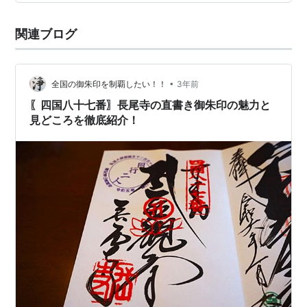
家安泰と五穀豊穣を祈願する。祈祷の七日目の夜、大師
が護符を丘の上から人々に投げ与えたとの伝説があり、
関連ブログ
これが毎年正月の七日の「大会陽（だいえよう）」の行
事として…
•
全国の御朱印を制覇したい！！
3年前
〖四国八十七番〗長尾寺の直書き御朱印の魅力と
見どころを徹底紹介！