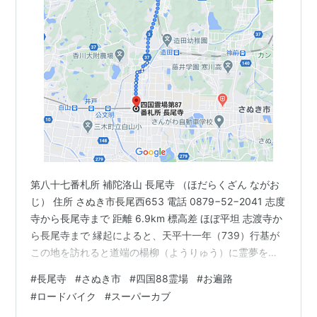
第八十七番札所 補陀洛山 長尾寺 （ほだらくざん ながお
じ） 住所 さぬき市長尾西653 電話 0879−52−2041 志度
寺から長尾寺まで 距離 6.9km 標高差 ほぼ平坦 志渡寺か
ら長尾寺まで 縁起によると、天平十一年（739）行基が
この地を訪れると道端の楊柳（ようりゅう）に霊夢を感
じ、その木で聖観音菩薩像を彫造して堂宇を建立、本尊
#
長尾寺
#
さぬき市
#
四国88霊場
#
お遍路
として安置する。その後、弘法大師がこの寺を訪れ、入
#
ロードバイク
#
スーパーカブ
唐が成功するように年頭七夜に渡り護摩祈祷を修法、国