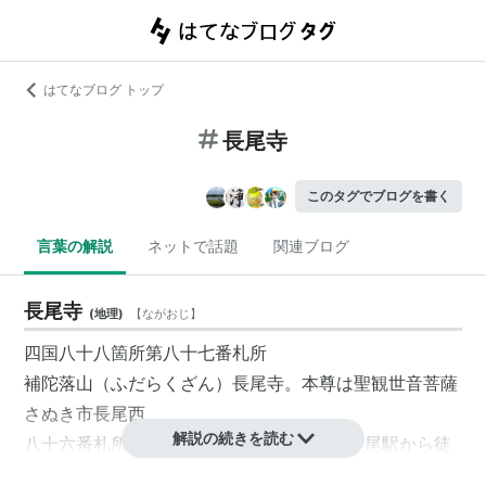
はてなブログ トップ
長尾寺
このタグでブログを書く
言葉の解説
ネットで話題
関連ブログ
長尾寺
(
地理
)
【
ながおじ
】
四国八十八箇所第八十七番札所
補陀落山（ふだらくざん）長尾寺。本尊は聖観世音菩薩
さぬき市長尾西
解説の続きを読む
八十六番札所から2時間。ことでん長尾線長尾駅から徒
歩5分。