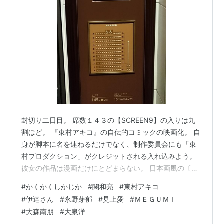
封切り二日目。 席数１４３の【SCREEN9】の入りは九
割ほど。 『東村アキコ』の自伝的コミックの映画化。 自
身が脚本に名を連ねるだけでなく、制作委員会にも「東
村プロダクション」がクレジットされる入れ込みよう。
彼女の作品は漫画だけにとどまらない。 日本画風の〔Ｎ
ＥＯ美人画〕を描き、それを「ＮＦＴオリジナルアー
#
かくかくしかじか
#
関和亮
#
東村アキコ
ト」として販売する旺盛な創作意欲。 そうした新進の気
#
伊達さん
#
永野芽郁
#
見上愛
#
ＭＥＧＵＭＩ
鋭は、どのようにして形作られたか。 知りたい、見たい
#
大森南朋
#
大泉洋
との興味はあった。 とは言え、ここでまず我々の前に現