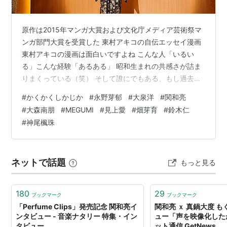
原作は2015年マンガ大賞および文化庁メディア芸術祭マ
ンガ部門大賞を受賞した 東村アキコの自伝エッセイ漫画
東村アキコの漫画は面白いですよね こんな人「いるい
る」こんな経験「あるある」 昭和生まれの共感さが詰ま
りまくっている（笑） そして誰にでもある、もし過去に
戻ってやり直せるならやり直したい後悔 物語は東村アキ
#
かくかくしかじか
#
永野芽郁
#
大泉洋
#
関和亮
コの「マンガ大賞」授賞式からはじまり 記者から「これ
#
大森南朋
#
MEGUMI
#
見上愛
#
畑芽育
#
鈴木仁
までにご自身の人生に影響を与えた ”恩師”のような方は
#
神尾楓珠
いらっしゃいますか？」 という質問を投げかけられたの
をきっかけに 高校時代故郷宮崎で通っていた絵画教室の
日高先生のことを思いだします アキコは幼いころ、近所
ネットで話題
もっと見る
のゴミ捨て場に棄てられて…
180
29
ブックマーク
ブックマーク
「Perfume Clips」発売記念 関和亮イ
関和亮 ｘ 真鍋大度 
ンタビュー - 音楽ナタリー 特集・イン
ュー「声を映像化した
タビュー
ット通信 GetNews