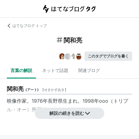
はてなブログ トップ
関和亮
このタグでブログを書く
言葉の解説
ネットで話題
関連ブログ
関和亮
(
アート
)
【
せきかずあき
】
映像作家。1976年長野県生まれ。1998年ooo（トリプ
ル・オー）所属。
解説の続きを読む