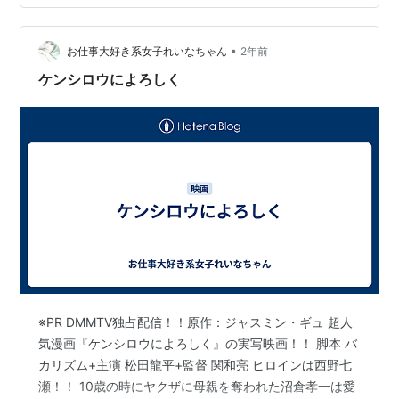
れたのは根拠のない自信に満ち溢れる女子高生。 学業は
毎回のように赤点も、昔から得手だった絵の腕前を過信
し、技量があれば美大に合格でき…
•
お仕事大好き系女子れいなちゃん
2年前
ケンシロウによろしく
※PR DMMTV独占配信！！原作：ジャスミン・ギュ 超人
気漫画『ケンシロウによろしく』の実写映画！！ 脚本 バ
カリズム+主演 松田龍平+監督 関和亮 ヒロインは西野七
瀬！！ 10歳の時にヤクザに母親を奪われた沼倉孝一は愛