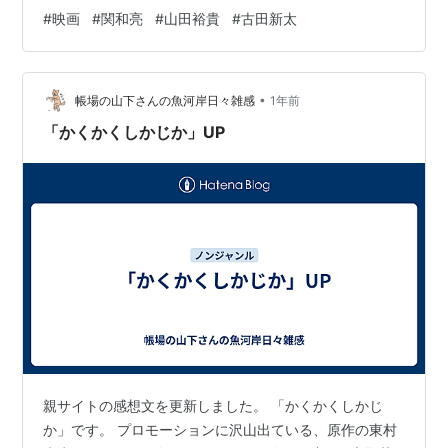
物を取りに戻る生徒・ノムラ。そこには教師が一人でお
#
映画
#
関和亮
#
山田裕貴
#
古田新太
り、ピアノを弾いていた…。 上記の引用は、今作の主人
公と言える、ベートーヴェンの秘書・シンドラーが、ベ
ートーヴェンとの会話帳を、自分が書いた伝記に都合良
•
く改竄しているシーンでのシンドラーの心情。こういう
帳場の山下さんの魚河岸日々雑感
1年前
ことを行う人が居るであろうことを前提とすると、歴史
「かくかくしかじか」UP
資料や伝記の信憑性に、疑問…
親サイトの感想文を更新しました。 「かくかくしかじ
か」です。 プロモーションに沢山出ている、原作の東村