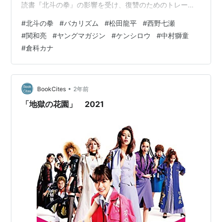
読書『北斗の拳』の影響を受け、復讐のためのトレーニ
ングと北斗の拳の読書を重ね、肉体を鍛えて行った。10
#
北斗の拳
#
バカリズム
#
松田龍平
#
西野七瀬
年後、母を奪ったヤクザの木村に復讐を実行するも失敗
#
関和亮
#
ヤングマガジン
#
ケンシロウ
#
中村獅童
する。 『北斗の拳』の知識だけでは「相手を害すること
#
倉科カナ
に特化したツボの知識」を知り得ないと気付いた沼倉は
更なる研鑽を積み、幾数十年後には気付けば国家資格を4
つ持つ凄腕のマッサージ師となっていた。 再度復讐の機
会をうかがいながら、…
•
BookCites
2年前
「地獄の花園」 2021