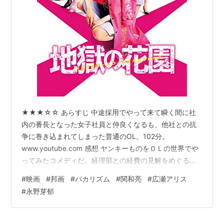
★★★☆☆ あらすじ 中途採用でやって来て瞬く間に社
内の番長となった女子社員と仲良くなるも、他社との抗
争に巻き込まれてしまった普通のOL。102分。
www.youtube.com 感想 ヤンキーものをＯＬの世界でや
ってみたコメディだ。経理部との経費の見解をめぐる応
酬とか、会社員ならではのネタが見られるのかと思って
#
映画
#
邦画
#
バカリズム
#
関和亮
#
広瀬アリス
いたら、ただ舞台が学校から会社に変わっただけの、単
#
永野芽郁
純に喧嘩に明け暮れるだけの物語だった。あまりのひね
りのなさに冒頭では寒々しさを感じてしまった。 だが見
ているうちに次第に慣れてくる。普通にヤンキーものを