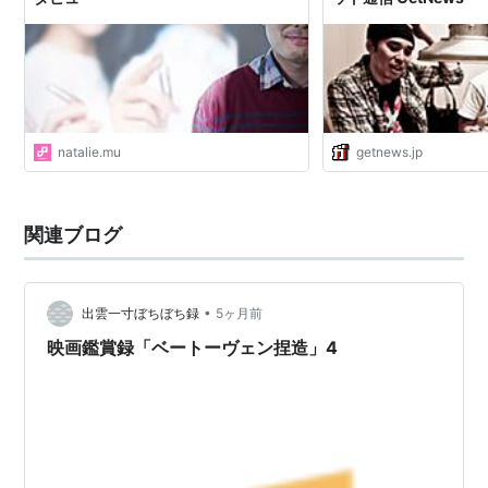
natalie.mu
getnews.jp
関連ブログ
•
出雲一寸ぼちぼち録
5ヶ月前
映画鑑賞録「ベートーヴェン捏造」4