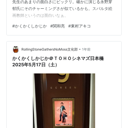
先生のあまりの面白さにビックリ。確かに演じる永野芽
郁氏にそのチャーミングさが似ているかも。スパルタ絵
画教師というのは面白いなぁ。
#
かくかくしかじか
#
関和亮
#
東村アキコ
•
RollingStoneGathersNoMoss文化部
1年前
かくかくしかじか＠ＴＯＨＯシネマズ日本橋
2025年5月17日（土）