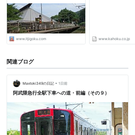
www.itjigoku.com
www.kahoku.co.jp
関連ブログ
•
Maxtoki349の日記
1日前
阿武隈急行全駅下車への道・前編（その９）