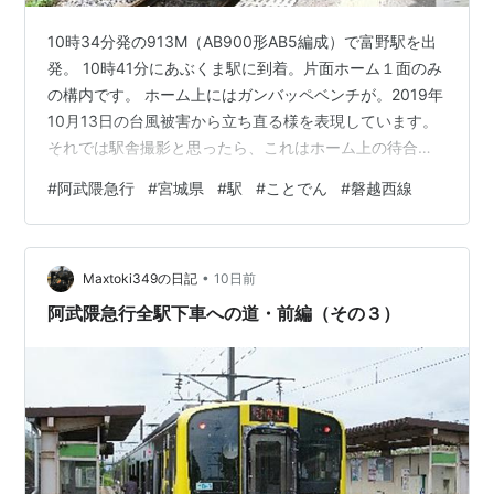
10時34分発の913M（AB900形AB5編成）で富野駅を出
発。 10時41分にあぶくま駅に到着。片面ホーム１面のみ
の構内です。 ホーム上にはガンバッペベンチが。2019年
10月13日の台風被害から立ち直る様を表現しています。
それでは駅舎撮影と思ったら、これはホーム上の待合ス
ペースです。ちゃんとした駅舎があるはずです。 広場に
#
阿武隈急行
#
宮城県
#
駅
#
ことでん
#
磐越西線
は櫓のようなものが。これはトイレではないはずです。
それでは駅舎撮影。1988年７月１日開業の、「丸森町地
域産業伝承の館」となっています。2002年に東北の駅百
•
選に選ばれています。 その伝承の館に入ると、阿武隈川
Maxtoki349の日記
10日前
川下り絵図が目に入ってきます。 おばちゃんに出迎えら
阿武隈急行全駅下車への道・前編（その３）
れて…