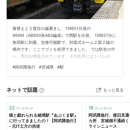
伊達市
5.2%
*1
:
2013年3月31日現在
着替えと２度目の歯磨きし、15時51分発の
966M（AB900形AB3編成）で岡駅を出発。 15時57分に
角田駅に到着。交換可能駅で、対面式ホーム２面２線の
構内です。ここでゴミを処理できました。 では駅舎の中
へ。窓口が併設されています。その右手にはトイレが。
館内にはH-ⅡAロケットの模型が。南西にはスペースハウ
#
阿武隈急行
#
宮城県
#
駅
ス・コスモタワーがあり、実物大のH-IIAロケットが聳え
立っているのです。 角田駅には、テーブル付きの待合ス
ペースが設置されています。 駅内文庫やパンフも備え付
ネットで話題
もっと見る
けられています。 で、その福島方には、角田自治センタ
ーが。売店や喫茶も併設されています。 そして、角田駅
の天井には、阿武隈急行…
22
18
ブックマーク
ブックマーク
猫と戯れられる秘境駅『あぶくま駅』
阿武隈急行、復旧見通
に行ってきましたの！【阿武隈急行】
カ所 宮城側不通続く 
- 元IT土方の供述
ラインニュース