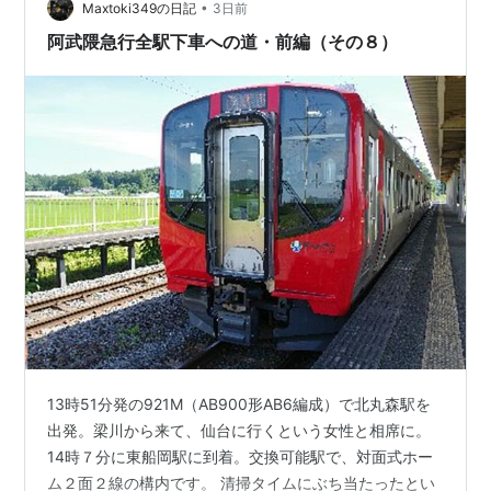
形AB6編成）で…
•
Maxtoki349の日記
3日前
阿武隈急行全駅下車への道・前編（その８）
13時51分発の921M（AB900形AB6編成）で北丸森駅を
出発。梁川から来て、仙台に行くという女性と相席に。
14時７分に東船岡駅に到着。交換可能駅で、対面式ホー
ム２面２線の構内です。 清掃タイムにぶち当たったとい