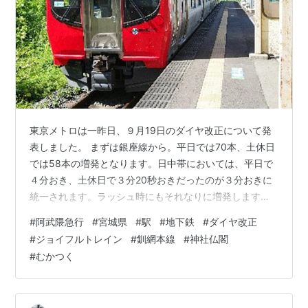
東京メトロは一昨日、９月19日のダイヤ改正について発
表しました。 まずは銀座線から。平日では70本、土休日
では58本の増発となります。日中帯においては、平日で
４分おき、土休日で３分20秒おきだったのが３分おきに
統一されます。ラッシュ時にもそれなりに増発します。
次に、丸ノ内線。平日で28本、土休日で56本の増発とな
#
阿武隈急行
#
宮城県
#
駅
#
地下鉄
#
ダイヤ改正
り、池袋〜中野坂上間では５分おきから４分おきに頻度
#
ジョイフルトレイン
#
釧網本線
#
神社仏閣
が上がり、１時間あたり15本となります。中野坂上〜方
#
むかつく
南町間では折り返し列車の一部を池袋方面からの直通列
車に変更し、平日では20本、土休日では39本直通列車が
増えます。 さて、本題に。14時46分発の964M（AB900