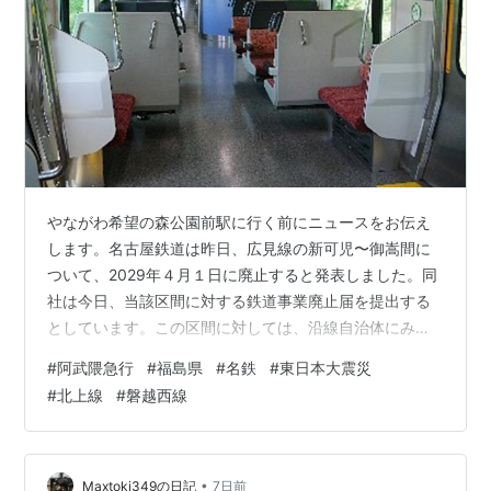
やながわ希望の森公園前駅に行く前にニュースをお伝え
します。名古屋鉄道は昨日、広見線の新可児〜御嵩間に
ついて、2029年４月１日に廃止すると発表しました。同
社は今日、当該区間に対する鉄道事業廃止届を提出する
としています。この区間に対しては、沿線自治体にみな
し上下分離方式による存続を打診したものの５月に却下
#
阿武隈急行
#
福島県
#
名鉄
#
東日本大震災
された経緯があります。 さて、本題に。12時７分発の
#
北上線
#
磐越西線
924M（AB900形AB5編成）で丸森駅を出発。空いてい
たので、持参のパンで昼食タイム。 12時25分にやながわ
希望の森公園前駅に到着。片面ホーム１面のみの構内で
す。 駅名標を。平仮名で書くと16文字で、日本で５番目
•
Maxtoki349の日記
7日前