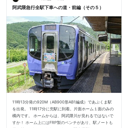
に長い駅名です。尚、同駅の…
阿武隈急行全駅下車への道・前編（その５）
11時13分発の920M（AB900形AB1編成）であぶくま駅
を出発。 11時17分に兜駅に到着。片面ホーム１面のみの
構内です。 ホームからは、阿武隈川が見れるではないで
すか！ ホーム上にはFRP製のベンチがあり、駅ノートも