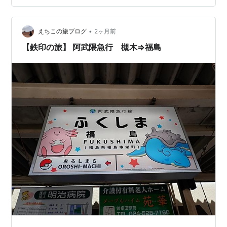
運用に入ります。輪軸を取り替えることにより、京都線
など標準軌の路線のみならず、南大阪線など狭軌の路線
•
にも対応出来るようになっています。 さて、本題に。
えちこの旅ブログ
2ヶ月前
700円のイベントフリーきっぷを購入し、８時48分発の
【鉄印の旅】 阿武隈急行 槻木⇒福島
阿武隈急行909M（AB900形AB5編成）で…