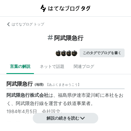
はてなブログ トップ
阿武隈急行
このタグでブログを書く
言葉の解説
ネットで話題
関連ブログ
阿武隈急行
(
地理
)
【
あぶくまきゅうこう
】
阿武隈急行株式会社
は、
福島県伊達市
梁川町
に本社をお
く、
阿武隈急行線
を運営する
鉄道事業者
。
1984年4月5日、会社設立。
解説の続きを読む
阿武隈急行線