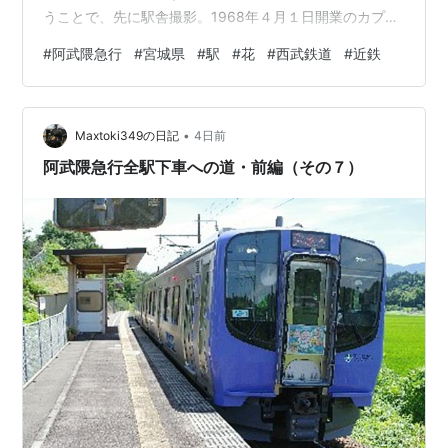
うことで、先に駅舎撮影。1968年４月１日開業のカプセ
ル駅舎です。国鉄丸森線時代は「横橋駅」でした。阿武
#
阿武隈急行
#
宮城県
#
駅
#
花
#
西武鉄道
#
近鉄
隈急行への転換とともに現在の駅名になりました。 その
待合所の向かいには公衆トイレが。 清掃時間を利用し
て、先に周辺散策。JR船岡駅の付近には桜の名所がある
•
ようです。それにしても、南北が逆です。キャッチフレ
Maxtoki349の日記
4日前
ーズは「桜と菊の名所」だったりします。 駅前には閑静
阿武隈急行全駅下車への道・前編（その７）
な住宅街が。白樺の並木…