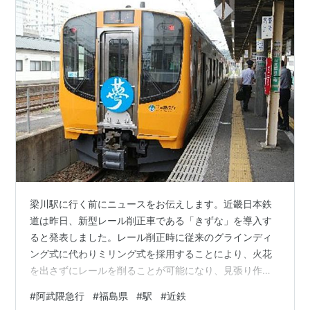
梁川駅に行く前にニュースをお伝えします。近畿日本鉄
道は昨日、新型レール削正車である「きずな」を導入す
ると発表しました。レール削正時に従来のグラインディ
ング式に代わりミリング式を採用することにより、火花
を出さずにレールを削ることが可能になり、見張り作業
員も不要になります。その上、作業効率も倍になりま
#
阿武隈急行
#
福島県
#
駅
#
近鉄
す。５月28日に宮津車庫に納入されており、９月より実