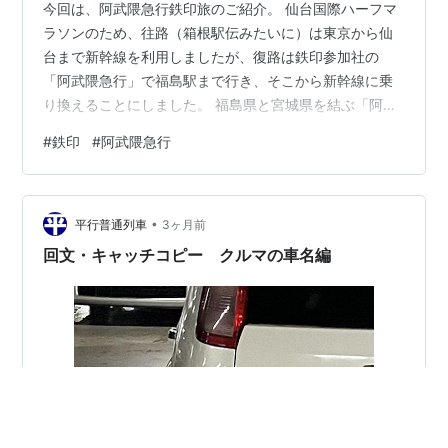
今回は、阿武隈急行鉄印旅のご紹介。 仙台国際ハーフマ
ラソンのため、往路（箱根駅伝みたいに）は東京から仙
台まで新幹線を利用しましたが、復路は鉄印参加社の
「阿武隈急行」で福島駅まで行き、そこから新幹線に乗
り換えることにしました。 福島県と宮城県を結ぶ「阿武
隈急行」 JR線から乗り換えて、槻木駅からあぶQに乗車
#
鉄印
#
阿武隈急行
阿武隈川を見ながら福島へ 福島駅でラプラスとラッキー
の歓迎を受ける おまけ 福島県と宮城県を結ぶ「阿武隈急
行」 阿武隈急行は、福島県の福島駅と宮城県の槻木（つ
•
きのき）駅間の約55キロを結ぶ鉄道。 愛称は「あぶQ」
平行普通列車
3ヶ月前
だそうです。（チョ〇Ｑ感満載。） 阿武隈急行と名前が
回文・キャッチコピー クルマの車名編
付いていますが、急行という種…