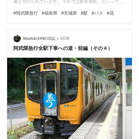
備え付けられています。 それでは駅舎撮影。といって
も、ホーム上の待合所だけです。 時刻表を。概ね１～２
#
阿武隈急行
#
福島県
#
宮城県
#
駅
#
バス
#
花
時間に１本ずつです。 20分の滞在時間で周辺散策。駅入
り口には庚申塔が。 坂を下ると、きゅうり畑に出まし
た。 「三峰山 桜街道 これより2km」ですって！ 阿武隈
•
川の川面を眺めて駅に戻ります。 11時37分発の
Maxtoki349の日記
9日前
915M（AB900形AB3編成）で兜駅を出発。車窓からは、
阿武隈急行全駅下車への道・前編（その４）
阿武…