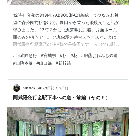
12時41分発の919M（AB900形AB1編成）でやながわ希
望の森公園前駅を出発。新田から乗った眼鏡女性と話が
弾みました。 13時２分に北丸森駅に到着。片面ホーム１
面のみの構内です。 北丸森駅の待合スペースといえば、
阿武隈急行標準形のFRP製の長椅子です。 それでは駅舎
撮影。といっても待合所だけです。北丸森駅は1986年７
#
阿武隈急行
#
宮城県
#
駅
#
花
#
肥薩おれんじ鉄道
月１日に開業しました。 ホームから階段を上ると、公衆
#
山陰本線
#
山口線
#
新幹線
電話の脇にトイレが。 「やまゆりの駅」ということで、
駅前には花壇があったりします。 時刻表を。夕方には２
本の時間帯もありますが、概ね１時間に１本ずつです。
49分の滞在時間で周辺散策。駅前は木沼の住宅街です
•
Maxtoki349の日記
5日前
が、この猛暑で人…
阿武隈急行全駅下車への道・前編（その６）