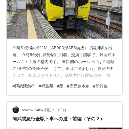
９時51分発の911M（AB900形AB3編成）で梁川駅を出
発。 ９時56分に富野駅に到着。交換可能駅で、対面式ホ
ーム２面２線の構内です。 東口側のホーム上には２種類
のFRP製の長椅子が。 さて、東口に出ました。掘割の出
入口で、駅舎はありません。福島方には駐輪場が。 槻木
方にはトイレが。簡易タイプです。 その向かいには舟生
#
阿武隈急行
#
福島県
#
駅
#
鹿児島本線
#
新幹線
不動堂の案内が。がん除不動尊は徒歩５分だそうです。
西口に出ました。これまた掘割の出入口であり、駅舎は
ありません。 駅前は、下柏原の集落になっています。何
•
だかジリジリ暑いです。 西口の目の前は柿園になってま
Maxtoki349の日記
11日前
した。 その柿は実がなってはいたものの、まだ青々とし
阿武隈急行全駅下車への道・前編（その２）
てました。収穫時…