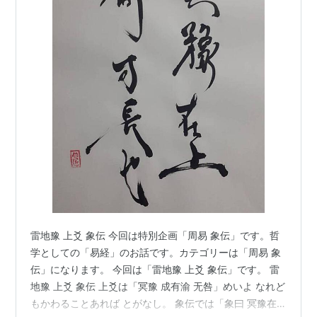
雷地豫 上爻 象伝 今回は特別企画「周易 象伝」です。哲
学としての「易経」のお話です。カテゴリーは「周易 象
伝」になります。 今回は「雷地豫 上爻 象伝」です。 雷
地豫 上爻 象伝 上爻は「冥豫 成有渝 无咎」めいよ なれど
もかわることあれば とがなし。 象伝では「象曰 冥豫在