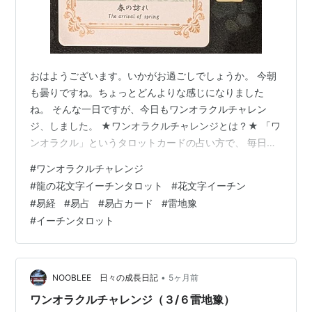
おはようございます。いかがお過ごしでしょうか。 今朝
も曇りですね。ちょっとどんよりな感じになりました
ね。 そんな一日ですが、今日もワンオラクルチャレン
ジ、しました。 ★ワンオラクルチャレンジとは？★ 「ワ
ンオラクル」というタロットカードの占い方で、 毎日の
運勢を占っているので「ワンオラクルチャレンジ」と名
#
ワンオラクルチャレンジ
付けました！ イーチンタロットカード（易占カード）
#
龍の花文字イーチンタロット
#
花文字イーチン
「龍の花文字I-ChingTarot」で毎朝占ってます。 下の写
#
易経
#
易占
#
易占カード
#
雷地豫
真が本日実際に占ったカードです。 ★本日は雷地豫（ら
#
イーチンタロット
いちよ）三爻でした。★イメージワード：春の訪れ 長い
冬のあとに、 少しずつ空気がゆるみ始める。 まだ大きな
変化ではなくても、 確…
•
NOOBLEE 日々の成長日記
5ヶ月前
ワンオラクルチャレンジ（３/６雷地豫）