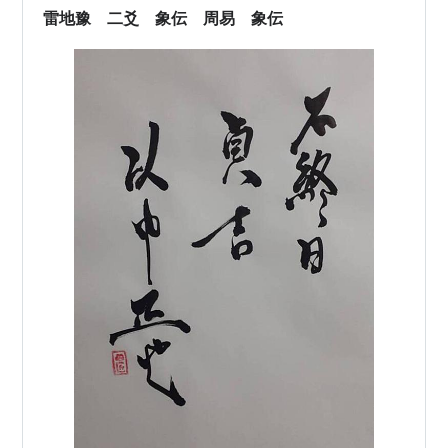
はこれを「大きな志あれば多くの仲間が集まる」として
雷地豫 二爻 象伝 周易 象伝
います。 「四爻」は力が…