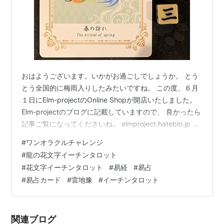
おはようございます。いかがお過ごしでしょうか。 とう
とう全国的に梅雨入りしたみたいですね。 この度、６月
１日にElm-projectのOnline Shopが開店いたしました。
Elm-projectのブログに記載していますので、 良かったら
記事ご覧になってくださいね。 elmproject.hateblo.jp そ
んな一日ですが、今日もワンオラクルチャレンジ、しま
#
ワンオラクルチャレンジ
した。 ★ワンオラクルチャレンジとは？★ 「ワンオラク
#
龍の花文字イーチンタロット
ル」というタロットカードの占い方で、 毎日の運勢を占
#
花文字イーチンタロット
#
易経
#
易占
っているので「ワンオラクルチャレンジ」と名付けまし
#
易占カード
#
雷地豫
#
イーチンタロット
た！ イーチンタロットカード（易占カード）「龍の花文
字I-ChingTaro…
関連ブログ