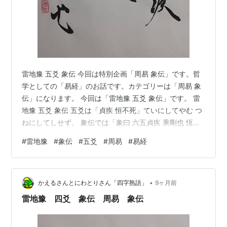
雷地豫 五爻 象伝 今回は特別企画「周易 象伝」です。哲
学としての「易経」のお話です。カテゴリーは「周易 象
伝」になります。 今回は「雷地豫 五爻 象伝」です。 雷
地豫 五爻 象伝 五爻は「貞疾 恒不死」ていにしてやむ つ
ねにしてしせず。 象伝では「象曰 六五貞疾 乘剛也 恆不
死 中未亡也」しょういわく りくごのていにしてやむは
#
雷地豫
#
象伝
#
五爻
#
周易
#
易経
ごうにのればなり つねにしせず ちゅういまだほろびざれ
ばなり。 「五爻」は尊位であり、君主とも言える位です
が「雷地豫」では明らかに「四爻」のみが「陽」で強力
•
です。 とは言え君主であることに変わりはないので、ず
かえるさんとにわとりさん「四字熟語」
9ヶ月前
っと病で弱い状態ではあるが死にはしない、生まれ変わ
雷地豫 四爻 象伝 周易 象伝
ることは無…