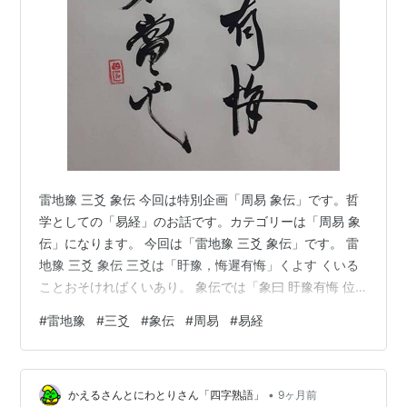
雷地豫 三爻 象伝 今回は特別企画「周易 象伝」です。哲
学としての「易経」のお話です。カテゴリーは「周易 象
伝」になります。 今回は「雷地豫 三爻 象伝」です。 雷
地豫 三爻 象伝 三爻は「盱豫，悔遲有悔」くよす くいる
ことおそければくいあり。 象伝では「象曰 盱豫有悔 位
不當也」しょういわく くよのくいあるは くらいあたらざ
#
雷地豫
#
三爻
#
象伝
#
周易
#
易経
ればなり。 「三爻」は「陽位」に「陰」で力足らないイ
メージです。「盱」は「眼を見張る」「悩む、心配す
る」などの意味があります、比した「四爻」は唯一の
•
「陽位」ですが、「陰位」に「陽」です。「雷地豫」で
かえるさんとにわとりさん「四字熟語」
9ヶ月前