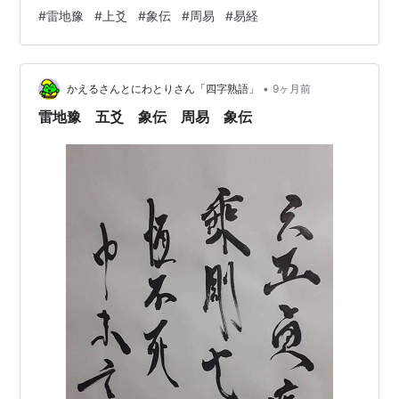
上 何可長也」しょういわく めいよしてかみにあり なん
#
雷地豫
#
上爻
#
象伝
#
周易
#
易経
ぞながかるべけんや。 どういうこと？ 「冥」は「暗い」
「愚か」と言う意味もありますが「神仏の力」「生まれ
変わる」などと言う意味もあります。 幅が広いな。 「上
•
爻」は比しても応じてもいません、しかし「陰位」に
かえるさんとにわとりさん「四字熟語」
9ヶ月前
「陰」で位は正しいので、自らの「愚かさ」を改めるこ
雷地豫 五爻 象伝 周易 象伝
とが出来れば…