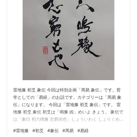
雷地豫 初爻 象伝 今回は特別企画「周易 象伝」です。哲
学としての「易経」のお話です。カテゴリーは「周易 象
伝」になります。 今回は「雷地豫 初爻 象伝」です。 雷
地豫 初爻 象伝 初爻は「鳴豫 凶」めいよ きょう。 象伝で
は「象曰 初六鳴豫 志窮凶也」しょういわく しょりくめ
いよ こころざしきわまってきょうなり。 初爻から凶か。
#
雷地豫
#
初爻
#
象伝
#
周易
#
易経
「雷地豫」は最初「坤」で「震」に移行していきますか