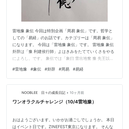
雷地豫 象伝 今回は特別企画「周易 象伝」です。哲学と
しての「易経」のお話です。カテゴリーは「周易 象伝」
になります。 今回は「雷地豫 象伝」です。 雷地豫 象伝
卦辞は「豫 利建侯行師」よはきみをたてていくさをやる
によろし。です。 象伝では「象曰 雷出地奮 豫 先王以作
樂崇德 殷薦之上帝 以配祖考」しょういわく らいのちを
#
雷地豫
#
象伝
#
卦辞
#
周易
#
易経
いでてふるうはよなり せんおうもってがくをつくり とく
をたっとび さかんにこれをじょうていにすすめ もってそ
こうをはいす。 長い。 卦辞は、しっかり準備してことに
•
及ぶイメージです。 象伝では、上卦が「震（雷）」下卦
NOOBLEE 日々の成長日記
10ヶ月前
が「坤（地）」ですから、しっかりした土台、大地か
ワンオラクルチャレンジ（10/4雷地豫）
ら、動く、雷…