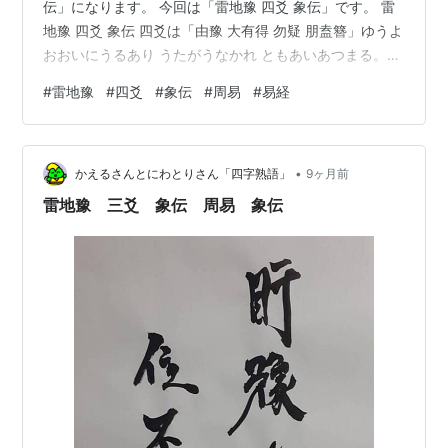
伝」になります。 今回は「雷地豫 四爻 象伝」です。 雷
地豫 四爻 象伝 四爻は「由豫 大有得 勿疑 朋盍簪」ゆうよ
おおいにうるあり うたがうなかれ ともあいあつまる。
象伝では「象曰 由豫 大有得 志大行也」しょういわく ゆ
#
雷地豫
#
四爻
#
象伝
#
周易
#
易経
うよす おおいにうるありとは こころざしおおいにおこな
わるるなり。 「雷地豫 四爻」は唯一の「陽」です、です
から「五爻」「三爻」とも比していて「初爻」にも応じ
•
ています。 なるほど、つながっているから「ともあいあ
かえるさんとにわとりさん「四字熟語」
9ヶ月前
つまる」なんだね。 ただ「陰位」に「陽」で位正しくあ
雷地豫 三爻 象伝 周易 象伝
り…