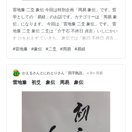
雷地豫 二爻 象伝 今回は特別企画「周易 象伝」です。哲
学としての「易経」のお話です。カテゴリーは「周易 象
伝」になります。 今回は「雷地豫 二爻 象伝」です。 雷
地豫 二爻 象伝 二爻は「介于石 不終日 貞吉」いしにかい
す ひをおえず ていきち。 象伝では「象曰 不終日 貞吉 以
中正也」しょういわく ひをおえずていにしてきちなるは
#
雷地豫
#
象伝
#
二爻
#
周易
#
易経
ちゅうせいをもってなり。 「二爻」は「中」を得ていて
「陰位」に「陰」で位正しいですから、固く強い意志を
持っているので、必要であればその日のうちに立ち上が
•
る、と言っています。 なるほど、そういうことなんだ。
かえるさんとにわとりさん「四字熟語」
9ヶ月前
「雷地豫 二爻」変爻すると「雷水解 二爻」です「田獲三
雷地豫 初爻 象伝 周易 象伝
狐 …