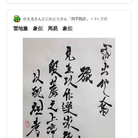
ら、しっかり準備して行動するイメージです、ですか
ら、最初は目的より力が小さいイメージですから、「陽
•
位」に「陰」で「目標に対し力不足、要努力」のイメー
かえるさんとにわとりさん「四字熟語」
9ヶ月前
ジです。 単に力不足じゃないんだ。 いや、単に力不足な
雷地豫 象伝 周易 象伝
時にも出ます。…