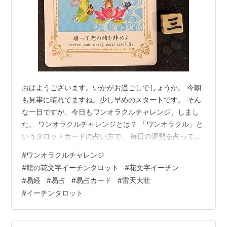
おはようございます。いかがお過ごしでしょうか。 今朝
も見事に晴れてますね。少し早めのスタートです。 そん
な一日ですが、今日もワンオラクルチャレンジ、しまし
た。 ワンオラクルチャレンジとは？ 「ワンオラクル」と
いうタロットカードの占い方で、 毎日の運勢を占ってい
るので「ワンオラクルチャレンジ」と名付けました！ イ
#
ワンオラクルチャレンジ
ーチンタロットカード（易占カード）「龍の花文字I-
#
龍の花文字イーチンタロット
#
花文字イーチン
ChingTarot」で毎朝占ってます。 下の写真が本日実際に
#
易経
#
易占
#
易占カード
#
雷天大壮
占ったカードです。 本日は雷天大壮（らいてんたいそ
#
イーチンタロット
う）三爻でした。 イメージワード：勝って兜の緒を締め
よ 力があるときほど、 勢いに飲まれやすい。 今日は “強
さの使い方を問わ…