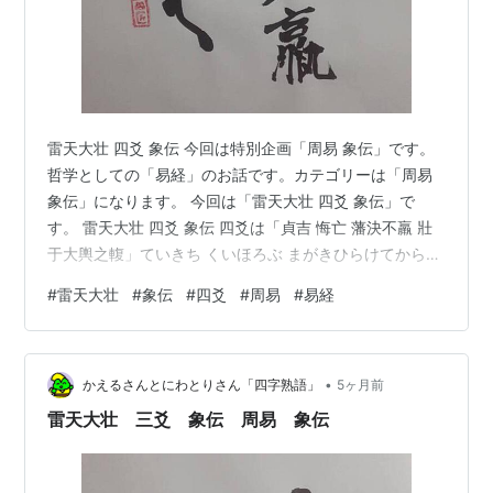
雷天大壮 四爻 象伝 今回は特別企画「周易 象伝」です。
哲学としての「易経」のお話です。カテゴリーは「周易
象伝」になります。 今回は「雷天大壮 四爻 象伝」で
す。 雷天大壮 四爻 象伝 四爻は「貞吉 悔亡 藩決不羸 壯
于大輿之輹」ていきち くいほろぶ まがきひらけてからま
ず たいよのふくにそうなり。 象伝では「象曰 藩決不羸
#
雷天大壮
#
象伝
#
四爻
#
周易
#
易経
尚往也」しょういわく まがきひらけてくるしまず ゆくを
たっとぶなり。 「輹」は車の軸を支える部分で「とこば
しり」とも読みます。 「藩決不羸 尚往也」まがきひらけ
•
てくるしまず ゆくをたっとぶなり。ってことは、「藩
かえるさんとにわとりさん「四字熟語」
5ヶ月前
（まがき）」はあるんだね。 そうです、「雷天大壮」で
雷天大壮 三爻 象伝 周易 象伝
すから、…