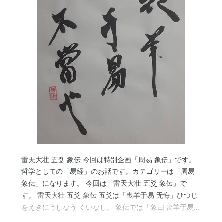
雷天大壮 五爻 象伝 今回は特別企画「周易 象伝」です。
哲学としての「易経」のお話です。カテゴリーは「周易
象伝」になります。 今回は「雷天大壮 五爻 象伝」で
す。 雷天大壮 五爻 象伝 五爻は「喪羊于易 无悔」ひつじ
をえきにうしなう くいなし。 象伝では「象曰 喪羊于易
位不當也」しょういわく ひつじをえきにうしなうとは く