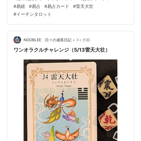
字I-ChingTarot」で毎朝占ってます。 下の写真が本日実
#
易経
#
易占
#
易占カード
#
雷天大壮
際に占ったカードです。 ★本日は雷天大壮（らいてんた
#
イーチンタロット
いそう）三爻でした。★ イメージワード：勝って兜の緒
を締めよ 勢いがある時ほど、 足元を見失いやすい。 力
があるからこそ、 …
•
NOOBLEE 日々の成長日記
3ヶ月前
ワンオラクルチャレンジ（5/13雷天大壮）