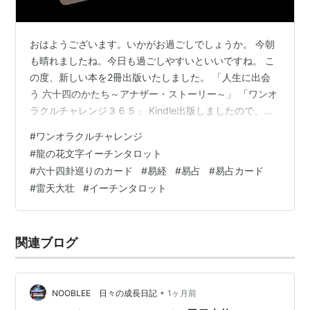
おはようございます。いかがお過ごしでしょうか。 今朝
も晴れましたね。今日も過ごしやすいといいですね。 こ
の度、新しい本を2冊出版いたしました。 「人生に出会
う 六十四のかたち～アナザー・ストーリー～」 「ワンオ
ラクルチャレンジ３６５」 Kindle出版しましたので、電
子書籍でもご覧頂けます。 詳しくはこちらのリンクをご
#
ワンオラクルチャレンジ
覧ください。 elmproject.hateblo.jp そんな一日ですが、
#
龍の花文字イーチンタロット
今日もワンオラクルチャレンジ、しました。 ワンオラク
#
六十四卦巡りのカード
#
易経
#
易占
#
易占カード
ルチャレンジも2周年になりました。 ★ワンオラクルチ
#
雷天大壮
#
イーチンタロット
ャレンジとは？★ 「ワンオラクル」というタロットカー
ドの占い方で、 毎日の運勢を占っているので「ワン…
関連ブログ
•
NOOBLEE 日々の成長日記
1ヶ月前