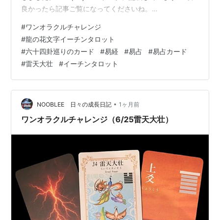
良かったら記事ご覧になってくださいね。
elmproject.hateblo.jp そんな一日ですが、今日もワンオ
#
ワンオラクルチャレンジ
ラクルチャレンジ、しました。 ワンオラクルチャレンジ
#
龍の花文字イーチンタロット
も2周年になりました。 ★ワンオラクルチャレンジと
#
六十四卦巡りのカード
#
易経
#
易占
#
易占カード
は？★ 「ワンオラクル」というタロットカードの占い方
#
雷天大壮
#
イーチンタロット
で、 毎日の運勢を占っているので「ワンオラクルチャレ
ンジ」と名付けました！ イーチンタロッ…
•
NOOBLEE 日々の成長日記
1ヶ月前
ワンオラクルチャレンジ（6/25雷天大壮）