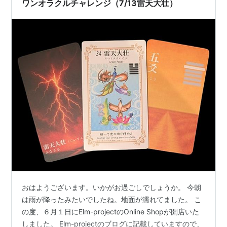
ワンオラクルチャレンジ（7/13雷天大壮）
おはようございます。いかがお過ごしでしょうか。 今朝
は雨が降ったみたいでしたね。地面が濡れてました。 こ
の度、６月１日にElm-projectのOnline Shopが開店いた
しました。 Elm-projectのブログに記載していますので、