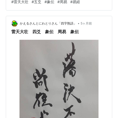
#
雷天大壮
#
五爻
#
象伝
#
周易
#
易経
らいあたらざるなり。 解釈は色々ありますが、「位が不
正」要するに位が當（あ）たっていないから、強すぎな
くて、悔いにならない、という解釈もありますし、「羊
•
を失う」を、やりたいと思うことをすることで、迷いや
かえるさんとにわとりさん「四字熟語」
5ヶ月前
好奇心を断って、しっかりやることで、応じた「二爻」
雷天大壮 四爻 象伝 周易 象伝
に支えられるイメージ…