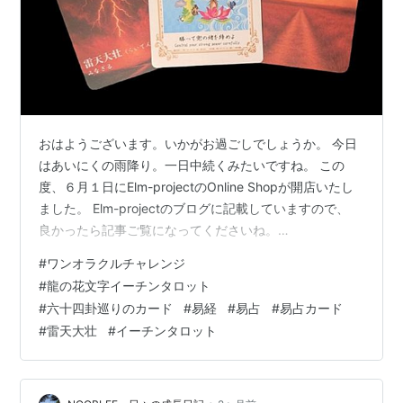
おはようございます。いかがお過ごしでしょうか。 今日
はあいにくの雨降り。一日中続くみたいですね。 この
度、６月１日にElm-projectのOnline Shopが開店いたし
ました。 Elm-projectのブログに記載していますので、
良かったら記事ご覧になってくださいね。
elmproject.hateblo.jp そんな一日ですが、今日もワンオ
#
ワンオラクルチャレンジ
ラクルチャレンジ、しました。 ★ワンオラクルチャレン
#
龍の花文字イーチンタロット
ジとは？★ 「ワンオラクル」というタロットカードの占
#
六十四卦巡りのカード
#
易経
#
易占
#
易占カード
い方で、 毎日の運勢を占っているので「ワンオラクルチ
#
雷天大壮
#
イーチンタロット
ャレンジ」と名付けました！ イーチンタロットカード
（易占カード）「龍の花文字I-ChingT…