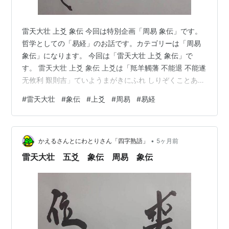
雷天大壮 上爻 象伝 今回は特別企画「周易 象伝」です。
哲学としての「易経」のお話です。カテゴリーは「周易
象伝」になります。 今回は「雷天大壮 上爻 象伝」で
す。 雷天大壮 上爻 象伝 上爻は「羝羊觸藩 不能退 不能遂
无攸利 艱則吉」ていようまがきにふれ しりぞくことあた
わず すすむことあたわず よろしきところなし なやめば
#
雷天大壮
#
象伝
#
上爻
#
周易
#
易経
すなわちきち。 象伝では「象曰 不能退 不能遂 不祥也 艱
則吉 咎不長也」しょういわく ひくことあたわず すすむ
ことあたわずとは つまびらかならざるなり くるしめばき
•
ちなりとはとがながからずなり。 くるしかったら「吉」
かえるさんとにわとりさん「四字熟語」
5ヶ月前
じゃないでしょ。 「吉」は、「ラッキー」や「幸運」
雷天大壮 五爻 象伝 周易 象伝
と…