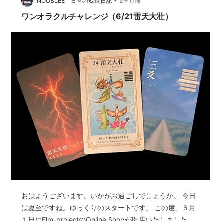
•
NOOBLEE 日々の成長日記
2ヶ月前
ワンオラクルチャレンジ（6/21雷天大壮）
おはようございます。いかがお過ごしでしょうか。 今日
は夏至ですね。ゆっくりのスタートです。 この度、６月
１日にElm-projectのOnline Shopが開店いたしました。