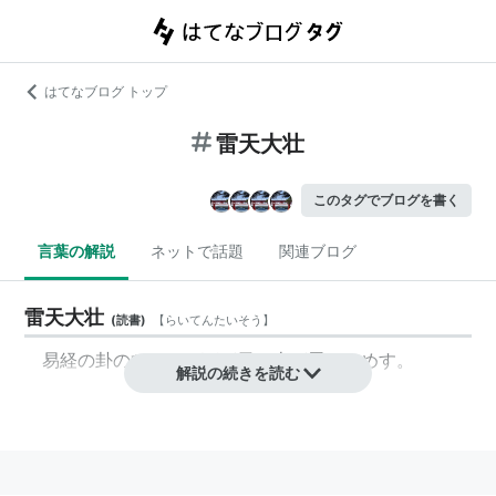
はてなブログ トップ
雷天大壮
このタグでブログを書く
言葉の解説
ネットで話題
関連ブログ
雷天大壮
(
読書
)
【
らいてんたいそう
】
易経の卦のひとつ。下が天、上が雷をしめす。
解説の続きを読む