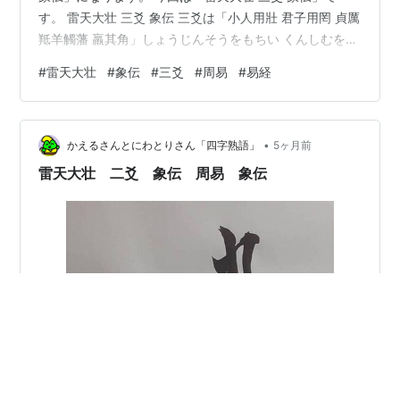
す。 雷天大壮 三爻 象伝 三爻は「小人用壯 君子用罔 貞厲
羝羊觸藩 羸其角」しょうじんそうをもちい くんしむをも
ちう ていなるもあやうし ていようまがきにふれて その
#
雷天大壮
#
象伝
#
三爻
#
周易
#
易経
つのをからむ。 象伝では「象曰 小人用壯 君子罔也」し
ょういわく しょうじんそうをもちうれど くんしはなきな
り。 「雷天大壮」は大きな力をしっかりとした志に使う
•
ことが重要な卦です。 ですから奢りや謙虚さが無いと上
かえるさんとにわとりさん「四字熟語」
5ヶ月前
手く行かなくなる、行き詰るイメージです。 「雷天大壮
雷天大壮 二爻 象伝 周易 象伝
三爻…