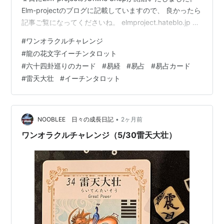
Elm-projectのブログに記載していますので、 良かったら
記事ご覧になってくださいね。 elmproject.hateblo.jp そ
んな一日ですが、今日もワンオラクルチャレンジ、しま
#
ワンオラクルチャレンジ
した。 ★ワンオラクルチャレンジとは？★ 「ワンオラク
#
龍の花文字イーチンタロット
ル」というタロットカードの占い方で、 毎日の運勢を占
#
六十四卦巡りのカード
#
易経
#
易占
#
易占カード
っているので「ワンオラクルチャレンジ」と名付けまし
#
雷天大壮
#
イーチンタロット
た！ イーチンタロットカード（易占カード）「龍の花文
字I-ChingTaro…
•
NOOBLEE 日々の成長日記
2ヶ月前
ワンオラクルチャレンジ（5/30雷天大壮）