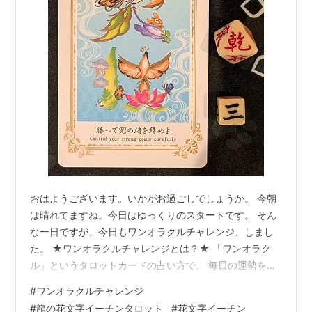
おはようございます。いかがお過ごしでしょうか。 今朝
は晴れてますね。今日はゆっくりのスタートです。 そん
な一日ですが、今日もワンオラクルチャレンジ、しまし
た。 ★ワンオラクルチャレンジとは？★ 「ワンオラク
ル」というタロットカードの占い方で、 毎日の運勢を占
っているので「ワンオラクルチャレンジ」と名付けまし
#
ワンオラクルチャレンジ
た！ イーチンタロットカード（易占カード）「龍の花文
#
龍の花文字イーチンタロット
#
花文字イーチン