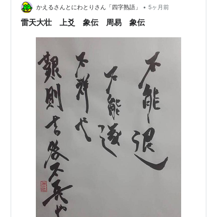
•
かえるさんとにわとりさん「四字熟語」
5ヶ月前
雷天大壮 上爻 象伝 周易 象伝