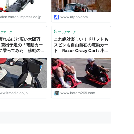
aden.watch.impress.co.jp
www.afpbb.com
5
ックマーク
ブックマーク
疲れるほど広い大阪万
これ絶対楽しい！ドリフトも
…貸出予定の「電動カー
スピンも自由自在の電動カー
に乗ってみた 移動の助
ト Razor Crazy Cart : 小
はなるか？
太郎ぶろぐ
ww.itmedia.co.jp
www.kotaro269.com