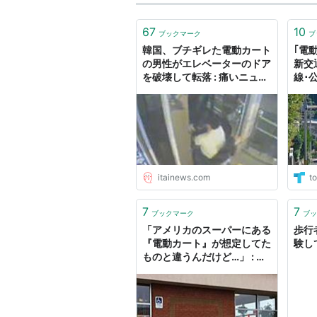
67
10
ブックマーク
ブ
韓国、ブチギレた電動カート
｢電
の男性がエレベーターのドア
新交
を破壊して転落 : 痛いニュー
線･
ス(ﾉ∀`)
ライ
準
itainews.com
to
7
7
ブックマーク
ブッ
「アメリカのスーパーにある
歩行
『電動カート』が想定してた
験し
ものと違うんだけど…」 : ら
ばQ