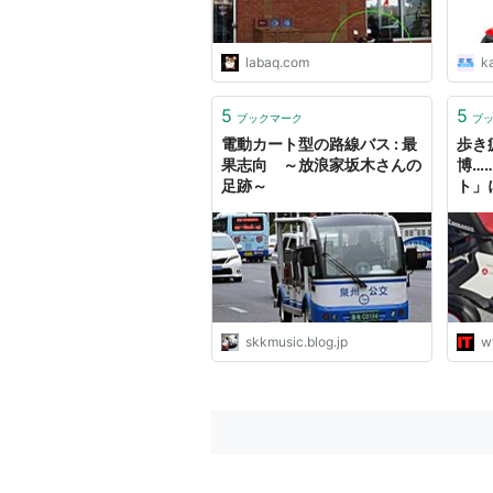
labaq.com
k
5
5
ブックマーク
ブ
電動カート型の路線バス : 最
歩き
果志向 ～放浪家坂木さんの
博…
足跡～
ト」
けに
skkmusic.blog.jp
w