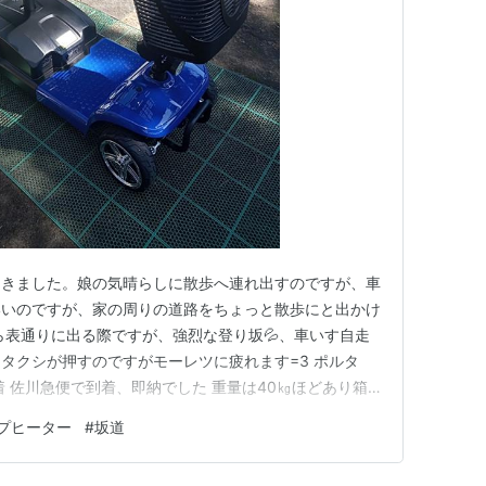
てきました。娘の気晴らしに散歩へ連れ出すのですが、車
いいのですが、家の周りの道路をちょっと散歩にと出かけ
ら表通りに出る際ですが、強烈な登り坂💦、車いす自走
タクシが押すのですがモーレツに疲れます=3 ポルタ
着 佐川急便で到着、即納でした 重量は40㎏ほどあり箱
どーせ外で組み立てるしかないのでドライバーさんには
プヒーター
#
坂道
 箱から引っ張り出し、格納されていたハンドルを立て
✨ ＬＥＤヘッドライト…