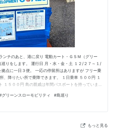
 ランチのあと、港に戻り 電動カート・ＧＳＭ（グリー
巡りをします。 運行日 月・水・金・土 １２/２７～１/
を拠点に一日３便。 一応の停留所はありますが フリー乗
い所、降りたい所で乗降できます。 １日乗車 ５００円 １
ート １５００円 島の親戚は年間パスポートを持っていま
５００円で乗れました。 私達は第３便に乗って 島の３方
#
グリーンスローモビリティ
#
島巡り
３０の船までに戻ってこれます。 西方向『下新田』を回
もっと見る