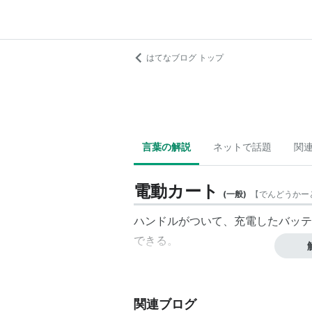
はてなブログ トップ
言葉の解説
ネットで話題
関
電動カート
(
一般
)
【
でんどうかー
ハンドルがついて、充電したバッテ
できる。
関連ブログ