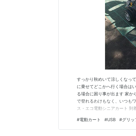
すっかり秋めいて涼しくなっ
に乗せてどこかへ行く場合は
る場合に困り事が出ます 家か
で登れるわけもなく、いつもワ
ス・エコ電動シニアカート 到
デカイw、運ぶのは大変ですが
#
電動カート
#
USB
#
グリッ
その場に下ろしてもらいました
ます イスを取り付けすぐ完成