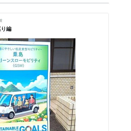
前
巡り編