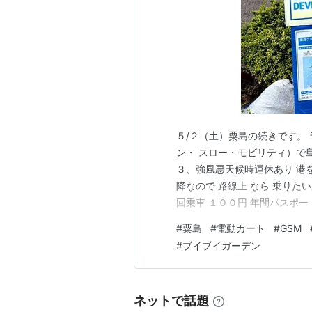
５/２（土）粟島の続きです。
ン・ スロー・モビリティ）で島
３、強風悪天候時運休あり 港
降なので 路線上 なら 乗りた
回乗車 １００円 年間パスポ
す。 私達は１００円✖５人＝
#
粟島
#
電動カート
#
GSM
向を全部回ろうかと。 １４：
#
ブイブイガーデン
って 一旦港に戻り 北…
ネットで話題