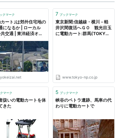
7
ックマーク
ブックマーク
動カート｣は郊外住宅地の
東京新聞:信越線・横川－軽
通になるか | ローカル
井沢間復活へＧＯ 観光目玉
公共交通 | 東洋経済オン
に電動カート:群馬(TOKYO
ン | 経済ニュースの新基
Web)
yokeizai.net
www.tokyo-np.co.jp
5
クマーク
ブックマーク
者扱いの電動カートを体
峡谷のペトラ遺跡、馬車の代
てきた
わりに電動カートで