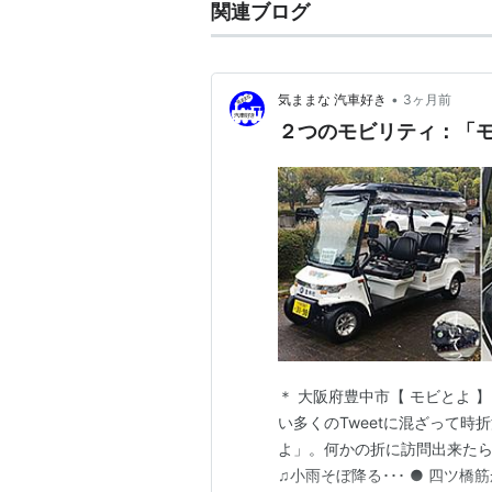
関連ブログ
•
気ままな 汽車好き
3ヶ月前
２つのモビリティ：「
＊ 大阪府豊中市【 モビとよ 】＊ 2
い多くのTweetに混ざって
よ」。何かの折に訪問出来たらと
♫小雨そぼ降る･･･ ● 四ツ