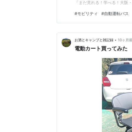
「まだ見れる！学べる！大阪
向かう。乗車するのは御堂筋
#
モビリティ
#
自動運転バス
筋となり、列車はかつての終着
を東に…
•
お酒とキャンプと雑記録
10ヶ月
電動カート買ってみた