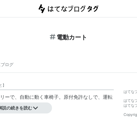
電動カート
連ブログ
と
】
はてな
リーで、自動に動く車椅子。原付免許なしで、運転
はてな
はてな
解説の続きを読む
Copyrig