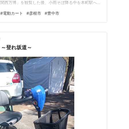
・関西万博」を観覧した後、小雨そぼ降る中を本町駅へと
線の列車。地下鉄とタッグを組む御堂筋は何時しか新御堂
#
電動カート
#
彦根市
#
豊中市
駅千里中央に滑り込む。 そぼ降るままの雨の中を進路
前
 ～登れ坂道～