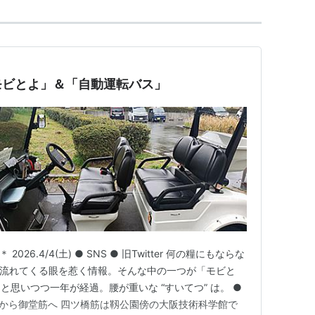
モビとよ」＆「自動運転バス」
026.4/4(土) ● SNS ● 旧Twitter 何の糧にもならな
時折流れてくる眼を惹く情報。そんな中の一つが「モビと
思いつつ一年が経過。腰が重いな “すいてつ” は。 ●
橋筋から御堂筋へ 四ツ橋筋は靱公園傍の大阪技術科学館で