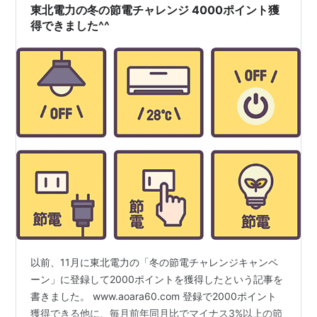
２３年５月単価による計算 ※九…
東北電力の冬の節電チャレンジ 4000ポイント獲
得できました^^
以前、11月に東北電力の「冬の節電チャレンジキャンペ
ーン」に登録して2000ポイントを獲得したという記事を
書きました。 www.aoara60.com 登録で2000ポイント
獲得できる他に、毎月前年同月比でマイナス3%以上の節