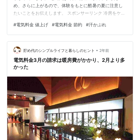
め、さらに上がるので、体験をもとに酷暑の夏に注意し
たいことをお伝えします。 スポンサーリンク 冷房をケチ
って汗かぶれ 冷蔵庫は開け閉め注意 大切な熱中症予防
#
電気料金 値上げ
#
電気料金 節約
#
汗かぶれ
まとめ 冷房をケチって汗かぶれ 汗かぶれ 昨年、私はひ
どい汗かぶれに悩まされました。 電気代の節約で気温39
度の日も、エアコンをつけずに扇風機でガマンしたので
•
す。 汗かぶれは汗疹（あせも）がひどくなって、発汗す
貯め代のシンプルライフと暮らしのヒント
2年前
るたびに皮膚が刺激されるため、とてもかゆい。 眠れな
電気料金3月の請求は暖房費がかかり、2月より多
いほどの猛烈なかゆ…
かった