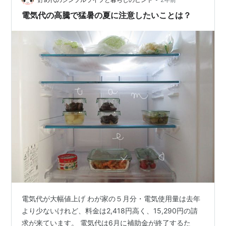
2024年7月の請求・予定額 547kW使用で20,…
電気代の高騰で猛暑の夏に注意したいことは？
電気代が大幅値上げ わが家の５月分・電気使用量は去年
より少ないけれど、料金は2,418円高く、15,290円の請
求が来ています。 電気代は6月に補助金が終了するた