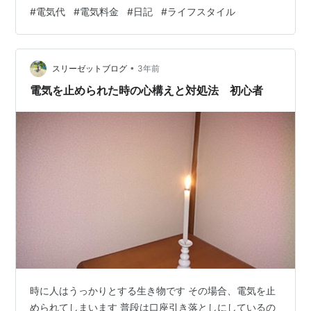
6月の使用分から大手電力7社の家庭向け電気料金の値上
#
電気代
#
電気料金
#
日記
#
ライフスタイル
げになりましたが、 みなさんはこのニュース納得してお
られますか？ (引用：
https://business.nikkei.com/atcl/NBD/19/depth/…
•
スリーゼットブログ
3年前
電気を止められた時の心構えと対処法 初心者
時に人はうっかりとする生き物です その場合、電気を止
められてしまいます 普段は口座引き落としにしているの