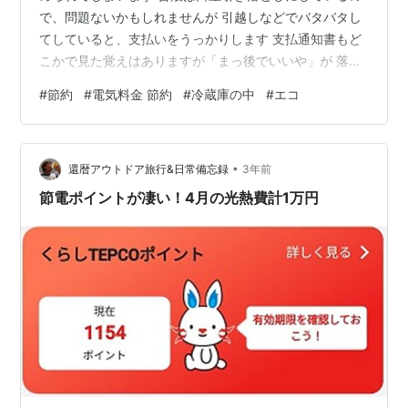
で、問題ないかもしれませんが 引越しなどでバタバタし
てしていると、支払いをうっかりします 支払通知書もど
こかで見た覚えはありますが「まっ後でいいや」が 落と
し穴になりました もくじ 電気が付かない夜 対処開始 電
#
節約
#
電気料金 節約
#
冷蔵庫の中
#
エコ
力会社に大至急連絡だ もしも自家発電が出来たなら ゆっ
くり急いで寝なければ 優しく対応が速い電力会社 電気は
やっぱり凄い ロウソクとサバイバル まとめ 電気が付か
•
ない夜 家が暗い、どのスイッチをパチパチしても明るく
還暦アウトドア旅行&日常備忘録
3年前
なりません もしやと思い冷蔵庫の中を覗き込むと、やは
節電ポイントが凄い！4月の光熱費計1万円
り静かで暗い 「こ…