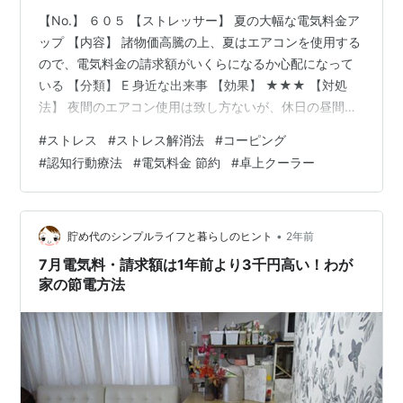
【No.】 ６０５ 【ストレッサー】 夏の大幅な電気料金ア
ップ 【内容】 諸物価高騰の上、夏はエアコンを使用する
ので、電気料金の請求額がいくらになるか心配になって
いる 【分類】 E 身近な出来事 【効果】 ★★★ 【対処
法】 夜間のエアコン使用は致し方ないが、休日の昼間に
ひとりでいる時は、卓上クーラーに氷水を入れて電気代
#
ストレス
#
ストレス解消法
#
コーピング
の節約を考えてみる 【ストレッサー型】 ４ モンモン未
#
認知行動療法
#
電気料金 節約
#
卓上クーラー
来不安型 【解説】電気料金に関しては、政府の援助が切
れる７月からは節電を心がけようと思いました。かと言
って、冷房対策をせずに熱中症になったら、元も子もあ
りません。夜間のエアコン使用は仕方ないので、何か電
•
貯め代のシンプルライフと暮らしのヒント
2年前
気代をうまく節約する方…
7月電気料・請求額は1年前より3千円高い！わが
家の節電方法