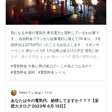
気になる今後の電気代 東北電力と契約しているわが家で
す。 自由料金プランから従量電灯に替えて1年余り。 3月
請求分は22750円だったことをお伝えします。 スポンサ
ーリンク 寒かった3月 5月以降は値上げの予定 電気に頼
らずに暮らす方法 まとめ 寒かった3月 夏場の電気代節約
は命のリスク 2月は暖冬でした。 私の町でも自転車で買
#
電気料金 今春に再び値上げへ この先どうなるの？
い物に行けたほどです。 例年なら、町はすっぽり真綿の
#
電気料金 節約
#
電気料金 いくら
ような雪に覆われて、真冬日が続くのに。 その分、3月
は気温が低くて、雪の日が多かったですね。
www.tameyo.jp うちは築古の戸建て。 夫の仕事場を併設
しているので、電気使用量が多め。 オール電化ではなく
•
YANO-T’ｓ blog
3年前
て、リ…
あなたは今の電気代、納得してますか？？？【妄
想カタログ 2023年 6月 15日】