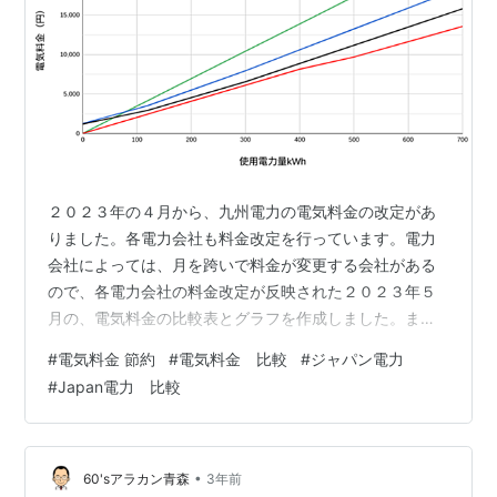
２０２３年の４月から、九州電力の電気料金の改定があ
りました。各電力会社も料金改定を行っています。電力
会社によっては、月を跨いで料金が変更する会社がある
ので、各電力会社の料金改定が反映された２０２３年５
月の、電気料金の比較表とグラフを作成しました。まず
最初に結果を表示します。 使用電力量と電気料金の比較
#
電気料金 節約
#
電気料金 比較
#
ジャパン電力
表はこちらです。（素人計算ですので、単価、計算間違
#
Japan電力 比較
い等あるかもしれません。ご容赦ください。） 電気料金
の比較表 グラフにするとこんな感じです。線の色は以下
の通りです。緑：楽天電気 青：イデックスでんき 黒：九
州電力 赤：Japan電力 使用電力量と電気料金の比較 ２０
•
60'sアラカン青森
3年前