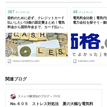
387
48
ブックマーク
ブックマーク
節約のために必ず、クレジットカード
電気料金比較｜電気代
払いしたい13個の固定費まとめ！電気
電力会社を探そう - 価
料金から国民年金まで、カード払い出
来るものはカードで払おう。 - クレジ
ットカードの読みもの
news.cardmics.com
kakaku.com
関連ブログ
•
ストレス解消法のブログ
2年前
No.６０５ ストレス対処法 夏の大幅な電気料