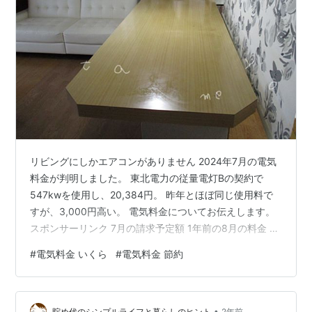
リビングにしかエアコンがありません 2024年7月の電気
料金が判明しました。 東北電力の従量電灯Bの契約で
547kwを使用し、20,384円。 昨年とほぼ同じ使用料で
すが、3,000円高い。 電気料金についてお伝えします。
スポンサーリンク 7月の請求予定額 1年前の8月の料金 わ
が家の節電 まとめ 7月の請求予定額 エアコンは200ボル
#
電気料金 いくら
#
電気料金 節約
トが2台 わが家は電気とプロパンガスと灯油ボイラーを
使用している、築32年の古民家です。 電気はエアコン2
台や扇風機と明かりがメイン。 夫の仕事場を併用した住
•
宅なので、サラリーマンより電気使用料が多いです。
貯め代のシンプルライフと暮らしのヒント
2年前