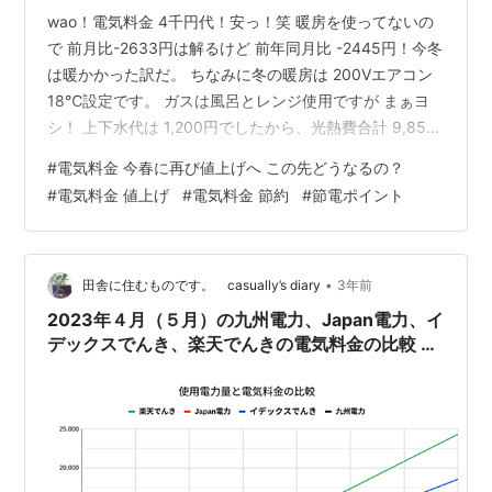
wao！電気料金 4千円代！安っ！笑 暖房を使ってないの
で 前月比-2633円は解るけど 前年同月比 -2445円！今冬
は暖かかった訳だ。 ちなみに冬の暖房は 200Vエアコン
18℃設定です。 ガスは風呂とレンジ使用ですが まぁヨ
シ！ 上下水代は 1,200円でしたから、光熱費合計 9,857
円！ 基礎年金6万×2（夫婦）を意識した生活なので、 冬
#
電気料金 今春に再び値上げへ この先どうなるの？
以外の光熱費は 1万円に抑えたい目標です。 さてウチの
#
電気料金 値上げ
#
電気料金 節約
#
節電ポイント
従量電灯B契約、テプコポイントはつきませんが、 ワ
オ！また千ポイントもついてるぞ！（節電ご褒美） 1月～
冬季で4千ポイント以上も もらえまして、 4月は 4千円し
か電気代を払ってないのに・笑 最…
•
田舎に住むものです。 casually’s diary
3年前
2023年４月（５月）の九州電力、Japan電力、イ
デックスでんき、楽天でんきの電気料金の比較 表
とグラフを作成。