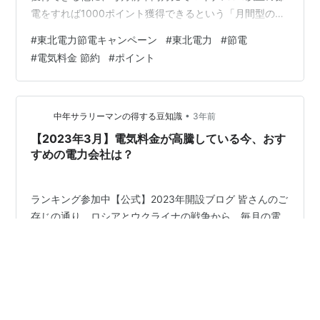
電をすれば1000ポイント獲得できるという「月間型の節
電プログラム」もあって、そちらも1月と3月に達成でき
#
東北電力節電キャンペーン
#
東北電力
#
節電
て1000ポイント＋1000ポイントの2000ポイントを獲得
#
電気料金 節約
#
ポイント
することができました^^ 冬の節電チャレンジキャンペー
ンは3月で終了し、獲得できたポイントも付与が完了した
ということで、先ほど、東北電力のeネットへログインし
て、登録で獲得したポイントの2000ポイント、1月…
•
中年サラリーマンの得する豆知識
3年前
【2023年3月】電気料金が高騰している今、おす
すめの電力会社は？