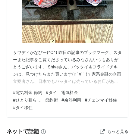
サワディかなぴー(^O^) 昨日の記事のブックマーク、スタ
ーまた記事をご覧くださっているみなさんいつもありが
とうございます。 Shivaさん、パッタイ＆フライドチキ
ンは、見つけたらまた買います(∩´∀｀)∩ 家系金融の企画
立案者さん、日本でもパッタイは売っているお店があり
そうですね。 さて、海外に住んでいて、収入は日本円で
#
電気料金 節約
#
タイ 電気料金
受け取っている生活には円安のインパクトは大きいで
#
ひとり暮らし 節約術
#
余熱利用
#
チェンマイ移住
す。 これは年金でこちらで生活している方にとっては、
#
タイ移住
本当に影響が大きいのではないかと思います。 私自身は
円安が進んでも、そもそも生活費が圧倒的に安いので、
今すぐ影響は出ていませんし、仕事を増やせば収入は増
ネットで話題
もっと見る
やせます（したくないので…