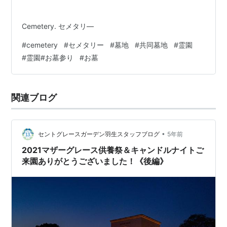
Cemetery. セメタリ―
#
cemetery
#
セメタリー
#
墓地
#
共同墓地
#
霊園
#
霊園#お墓参り
#
お墓
関連ブログ
•
セントグレースガーデン羽生スタッフブログ
5年前
2021マザーグレース供養祭＆キャンドルナイトご
来園ありがとうございました！《後編》