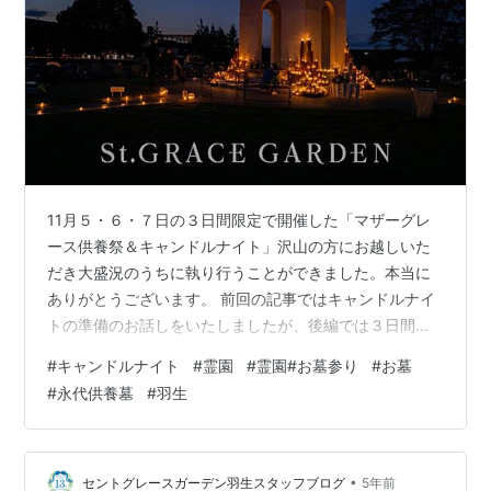
11月５・６・７日の３日間限定で開催した「マザーグレ
ース供養祭＆キャンドルナイト」沢山の方にお越しいた
だき大盛況のうちに執り行うことができました。本当に
ありがとうございます。 前回の記事ではキャンドルナイ
トの準備のお話しをいたしましたが、後編では３日間の
様子を写真でお届けしたいと思っております♪( ´▽｀)＜
#
キャンドルナイト
#
霊園
#
霊園#お墓参り
#
お墓
前編＞記事はこちらからご覧いただけます⬇︎ https://st-
#
永代供養墓
#
羽生
grace.jp/2021/11/15/blog-26/ プチ情報ですが、キャン
ドルナイト期間中より、当園“スマホステッカー”をプレゼ
ントしております(*^^*)ご来園の際にスタッフに「スマホ
ステッカーください！」とお声がけ…
•
セントグレースガーデン羽生スタッフブログ
5年前