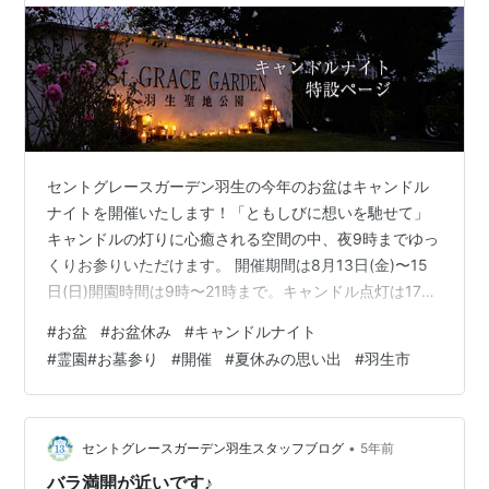
セントグレースガーデン羽生の今年のお盆はキャンドル
ナイトを開催いたします！「ともしびに想いを馳せて」
キャンドルの灯りに心癒される空間の中、夜9時までゆっ
くりお参りいただけます。 開催期間は8月13日(金)〜15
日(日)開園時間は9時〜21時まで。キャンドル点灯は17時
半頃〜となります。どなた様もご入場自由。もちろん入
#
お盆
#
お盆休み
#
キャンドルナイト
場無料です！ キャンドルナイト特設ページでは、当日ま
#
霊園#お墓参り
#
開催
#
夏休みの思い出
#
羽生市
での情報を掲載していきますので是非、チェックしてく
ださいね。また、公式SNSでも情報発信いたします。お
見逃しなく！ セントグレースガーデン羽生 » 2021年 キ
ャンドルナイト特設ページ
•
セントグレースガーデン羽生スタッフブログ
5年前
バラ満開が近いです♪