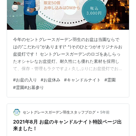
今年のセントグレースガーデン羽生のお盆は当園ならで
はの“こだわり”があります(^ ^)そのひとつがオリジナルお
盆提灯です！ セントグレースガーデンのロゴをあしらっ
たオシャレなお盆提灯。耐久性にも優れた素材を採用し
て、保存・管理もラクですよ♪ 久しぶりにお盆提灯でお迎
えしようかな？という方やキャンドルナイトに合わせた
#
お盆の入り
#
お盆休み
#
キャンドルナイト
#
霊園
い！という皆様♪おしゃれな提灯で当園へお参りに来ませ
#
霊園#お墓参り
んか？園長はじめ、当園スタッフのこだわりが詰まった
オリジナルお盆提灯！ぜひ皆様にお使いいただけたら嬉
しいです！ 販売について ■限定50個販売■価格：税込
3,000円■お渡しについて：当園にてお渡し。現金でのお
•
セントグレースガーデン羽生スタッフブログ
5年前
支払いをお願いいたしま…
2021年8月 お盆のキャンドルナイト特設ページ出
来ました！