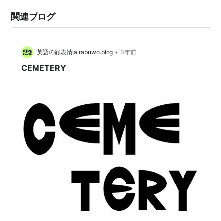
関連ブログ
•
英語の顔表情.airabuwo.blog
3年前
CEMETERY