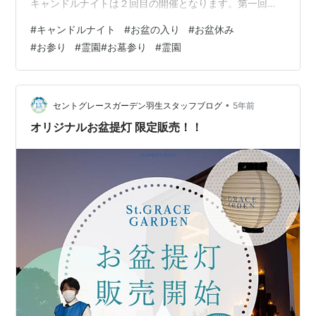
キャンドルナイトは２回目の開催となります。第一回目
は2020年11月、マザーグレース供養祭を兼ねて行われた
#
キャンドルナイト
#
お盆の入り
#
お盆休み
のですが、この時にご参加いただいた皆様に「個別のお
#
お参り
#
霊園#お墓参り
#
霊園
墓にもキャンドルを灯したい！」というお声をたくさん
いただ来ました。今年はお盆に合わせて開催ということ
で、個別墓・樹木葬(グリーン・グレース)・永代供養墓
(マザーグレース)、それぞれお参りの皆様にキャンドルを
•
セントグレースガーデン羽生スタッフブログ
5年前
灯して頂きたいと思い、当園…
オリジナルお盆提灯 限定販売！！