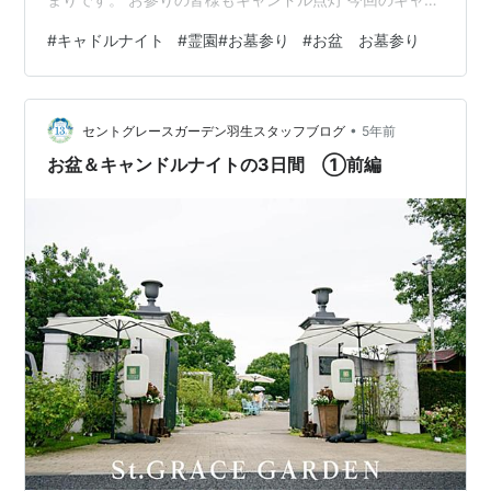
ドルナイトでは、それぞれの墓前にキャンドルを灯して
#
キャドルナイト
#
霊園#お墓参り
#
お盆 お墓参り
お参りいただくためにお参りにお越しいただく皆様にも
瓶のご持参をおすすめしておりました。各SNSや
Youtube、チラシやDMで瓶ご持参についてご案内してい
•
たので、たくさんの方が墓前にキャンドルを灯して頂き
セントグレースガーデン羽生スタッフブログ
5年前
ました。 正面ゲートも点灯してお出迎え 当園の正面ゲー
お盆＆キャンドルナイトの3日間 ①前編
トには、1mほどのオリジナル…