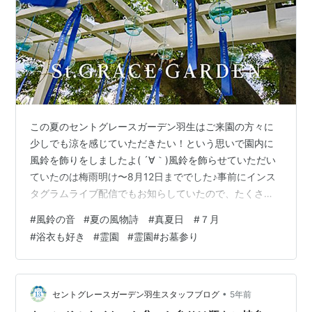
この夏のセントグレースガーデン羽生はご来園の方々に
少しでも涼を感じていただきたい！という思いで園内に
風鈴を飾りをしましたよ( ´∀｀)風鈴を飾らせていただい
ていたのは梅雨明け〜8月12日まででした♪事前にインス
タグラムライブ配信でもお知らしていたので、たくさん
の方が見に来てくだいました！ 視聴者さまが名付けてく
#
風鈴の音
#
夏の風物詩 #真夏日 #７月
れた「浴衣グレース」 事前にインスタグラムライブ配信
#
浴衣も好き
#
霊園
#
霊園#お墓参り
で風鈴飾りをお知らせしていたところ、リアルタイムで
ご視聴いただいていたフォロワー様から「浴衣を着て見
に行きたいです♪」と言ったお声もあり、園長が急遽「浴
衣でお越しの方に当園オリジナルグッズをプレゼントし
•
セントグレースガーデン羽生スタッフブログ
5年前
ます♪( ´▽｀)」と決定！そして…