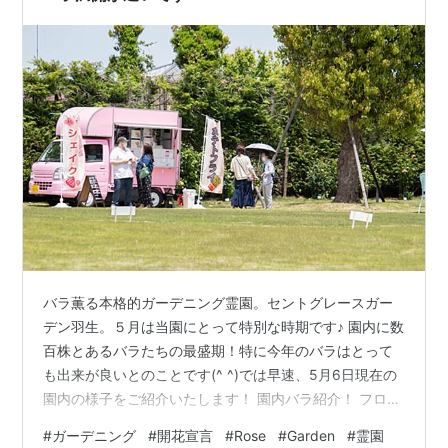
バラ薫る本格的ガーデニング霊園。セントグレースガー
デン羽生。５月は当園にとって特別な時期です♪ 園内に数
百株とあるバラたちの最盛期！特に今年のバラはとって
も出来が良いとのことです(^ ^)では早速、5月6日現在の
園内の様子をご紹介いたします！ 園内バラ紹介！ フロン
トサインのメアリーローズ 正面ゲートのベンジャミン・
#
ガーデニング
#
開花宣言
#
Rose
#
Garden
#
霊園
ブリテン テス・オブ・ザ・ダーバービルズ 園内橋にかか