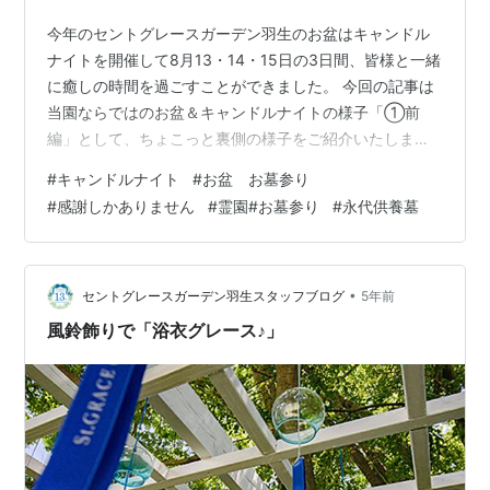
今年のセントグレースガーデン羽生のお盆はキャンドル
ナイトを開催して8月13・14・15日の3日間、皆様と一緒
に癒しの時間を過ごすことができました。 今回の記事は
当園ならではのお盆＆キャンドルナイトの様子「①前
編」として、ちょこっと裏側の様子をご紹介いたします♪
初のお盆&キャンドルナイト 2021年のお盆はセントグレ
#
キャンドルナイト
#
お盆 お墓参り
ースガーデンでは初のキャンドルナイト開催！昨年秋の
#
感謝しかありません
#
霊園#お墓参り
#
永代供養墓
キャンドルナイトの装飾と少し雰囲気を変えて皆様をお
迎えいたしました。 今回はセントグレースガーデンオリ
ジナルお盆提灯を制作。皆様にセントグレースガーデン
ならではのお盆を過ごして頂きたい！と園長こだわりの
•
セントグレースガーデン羽生スタッフブログ
5年前
提灯です(^ ^)事前に予約販…
風鈴飾りで「浴衣グレース♪」