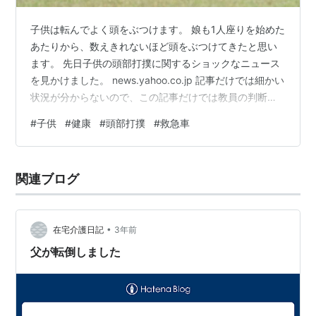
子供は転んでよく頭をぶつけます。 娘も1人座りを始めた
あたりから、数えきれないほど頭をぶつけてきたと思い
ます。 先日子供の頭部打撲に関するショックなニュース
を見かけました。 news.yahoo.co.jp 記事だけでは細かい
状況が分からないので、この記事だけでは教員の判断が
100% 間違っていたと断定はできません。 ですが「学校
#
子供
#
健康
#
頭部打撲
#
救急車
内で頭をぶつけた後に嘔吐してしまった」という状況だ
けを聞いてもすぐに受診を促すべきだったのではと思い
ます。 娘もそうですが子供が頭を打ってしまうことは多
関連ブログ
いですが、重症になることは稀です。 しかし今回のニュ
ースの場合のように時に命の危険となることもあるのが
事実です。 今…
•
在宅介護日記
3年前
父が転倒しました