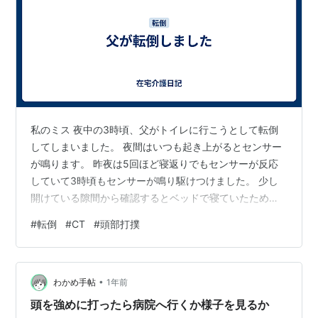
私のミス 夜中の3時頃、父がトイレに行こうとして転倒
してしまいました。 夜間はいつも起き上がるとセンサー
が鳴ります。 昨夜は5回ほど寝返りでもセンサーが反応
していて3時頃もセンサーが鳴り駆けつけました。 少し
開けている隙間から確認するとベッドで寝ていたため安
心して戻り寝ようとした時、ゴトンと大きな音がしまし
#
転倒
#
CT
#
頭部打撲
た。 見に行くと倒れた父の姿 右向きに倒れていました。
顔を見るとおでこから血が。 ゆっくりと声をかけながら
起こすと長袖のパジャマの肘あたりにも血の跡が。 その
•
後、母も起きてきて立ち上がれない父を支えながらどう
わかめ手帖
1年前
にか部屋のベッドに誘導。 座らせておでこと右ひじの擦
頭を強めに打ったら病院へ行くか様子を見るか
り傷に軟膏を塗ったガーゼを当て…