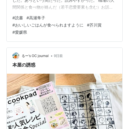
した。あっという間だった。読みやすかった。 職場の人
間関係と食べ物が絡んだ（若干恋愛要素も含む）お話な
のだが、どこの職場でも家族や友人とはまた違う独特な
#
読書
#
高瀬隼子
人間関係がリアルに描写されていて、これ…私の職場と
#
おいしいごはんが食べられますように
#
芥川賞
似ている部分が多々あった。 芦川さんという女性が登場
#
愛媛県
するのだが、手作りお菓子をしょっちゅう職場に持参す
るのは、ありがた迷惑だよなあと思った。食べたくない
時に食べることを強制させられるのは好きではない。そ
ういう意味では、押…
•
るー’s OC journal
9日前
本屋の誘惑