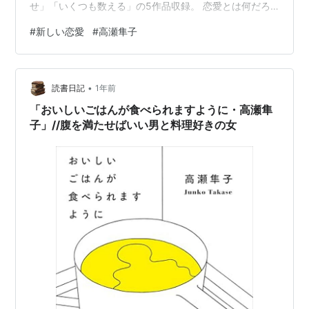
せ」「いくつも数える」の5作品収録。 恋愛とは何だろ
うか。その定義を再考させてくれる何とも言えない作
#
新しい恋愛
#
高瀬隼子
品。 そして人に薦めたい。 「花束の夜」 花束を抱えな
がら退職する先輩への想いを綴る。 “急加速で定型の大人
に完成してくよう”というフレーズが印象的。 「お返し」
•
毎年バレンタインデーにチョコをくれた幼なじみの話。
読書日記
1年前
”子どもの頃って、好きって気持ちの終点が、必ずしも両
「おいしいごはんが食べられますように・高瀬隼
想いになることがな…
子」//腹を満たせばいい男と料理好きの女