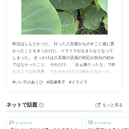
昨日はしんどかった。 行った八百屋がものすごく感じ悪
かったことをきっかけに、イライラが止まらなくなって
しまった。 きっかけは八百屋の店員の対応が自分の好み
ではなかったこと。 それだけ。 「あぁ嫌だったな」で終
わるような出来事。 でもそれだけでは終わらなかった。
日々の暑さ、大掃除からくる寝不足、やってもやっても
#
いい子のあくび
#
高瀬隼子
#
イライラ
終わらないタスクに日々の家事。 何をしてもイライラ
し、大好きなK-POPのYouTubeもイライラした。 ムキ
ー！となりリモコンを投げ、ムギィイィィィィ！怒！と
ネットで話題
もっと見る
なった時にやっと気が付いた。 わたし、いつものわたし
じゃないんだ。 疲れてたり、知らず知らずのうちにスト
レスがたまってたんだ。 …
21
13
ブックマーク
ブックマーク