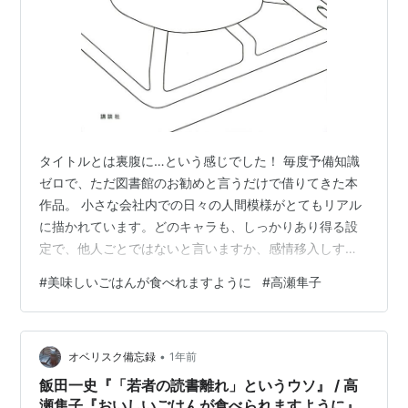
タイトルとは裏腹に…という感じでした！ 毎度予備知識
ゼロで、ただ図書館のお勧めと言うだけで借りてきた本
作品。 小さな会社内での日々の人間模様がとてもリアル
に描かれています。どのキャラも、しっかりあり得る設
定で、他人ごとではないと言いますか、感情移入しすぎ
てしまうと言いますか・・・(;^_^A 決して良いエンディン
#
美味しいごはんが食べれますように
#
高瀬隼子
グでは無いのが最近傾向のようですけど、日々リアルで
人間関係に悩む僕らに、直球でその部分を見せられるの
で、僕には少々重かったです。あまりにハッピーエンデ
•
ィングは引きますが、ある程度気持ちよく終わるように
オベリスク備忘録
1年前
願ってしまうのは年齢と自分の境遇や育った背景があり
飯田一史『「若者の読書離れ」というウソ』 / 高
そうです(;^_^A とはいえ、それ…
瀬隼子『おいしいごはんが食べられますように』