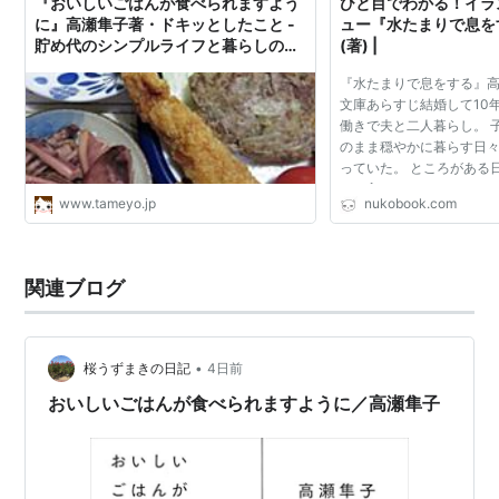
『おいしいごはんが食べられますよう
ひと目でわかる！イラ
に』高瀬隼子著・ドキッとしたこと -
ュー『水たまりで息を
貯め代のシンプルライフと暮らしのヒ
(著) |
ント
『水たまりで息をする』高瀬
文庫あらすじ結婚して10
働きで夫と二人暮らし。 
のまま穏やかに暮らす日
っていた。 ところがある
は、入らないことにした
www.tameyo.jp
nukobook.com
ーはおろかミネラルウォ
とすら嫌がるよ...
関連ブログ
•
桜うずまきの日記
4日前
おいしいごはんが食べられますように／高瀬隼子