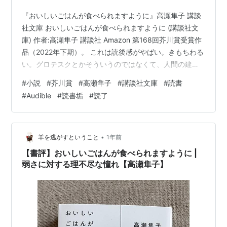
『おいしいごはんが食べられますように』高瀬隼子 講談
社文庫 おいしいごはんが食べられますように (講談社文
庫) 作者:高瀬隼子 講談社 Amazon 第168回芥川賞受賞作
品（2022年下期）。 これは読後感がやばい。きもちわる
い。グロテスクとかそういうのではなくて、人間の建前
じゃないリアルなドロドロがやばい。 そしてこれまた自
#
小説
#
芥川賞
#
高瀬隼子
#
講談社文庫
#
読書
分をその中に見出してしまった。ほかの方はどうかわか
#
Audible
#
読書垢
#
読了
らないけど、自分は二谷の中に自分を見出してしまっ
た…。 ちゃんとご飯を食べる、美味しいものを作る、そ
れが正義のようになっているけれども、そうじゃないん
だよなあということを口に出したことがないけど自分の
•
羊を逃がすということ
1年前
中にもある。わかりす…
【書評】おいしいごはんが食べられますように |
弱さに対する理不尽な憧れ【高瀬隼子】