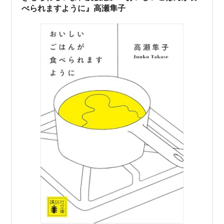
ぎてえぐい」職…
べられますように』高瀬隼子