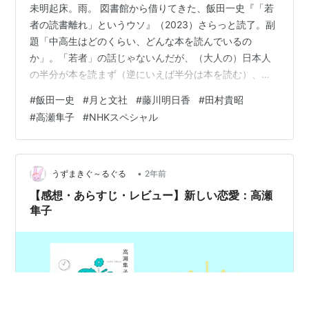
未明起床。雨。 図書館から借りてきた、飯田一史『「若
者の読書離れ」というウソ』（2023）さらっと読了。副
題「中高生はどのくらい、どんな本を読んでいるの
か」。「若者」の話じゃないんだが、（大人の）日本人
の半分が本を読まず（逆にいえば半分は本を読む）、本
を読む人で、読む冊数は月に1, 2冊というのが平均、との
#
飯田一史
#
月と文社
#
藤川明日香
#
田村貴昭
こと。なるほどな。わたしは読書家というほどではない
#
高瀬隼子
#
NHKスペシャル
が、「ふつう」からすれば本を読みすぎ（？）だとわか
る。 高校、大学生は「大人」とほぼ同じような傾向、小
中学生は学校の「始業前の5分間読書」のせいで、もっと
たくさん本を読んでいるとのこと。「若者の読書離れ」
•
うずまきぐ～るぐる
2年前
というウソ: 中高生はどのくらい、どん…
【感想・あらすじ・レビュー】新しい恋愛：高瀬
隼子