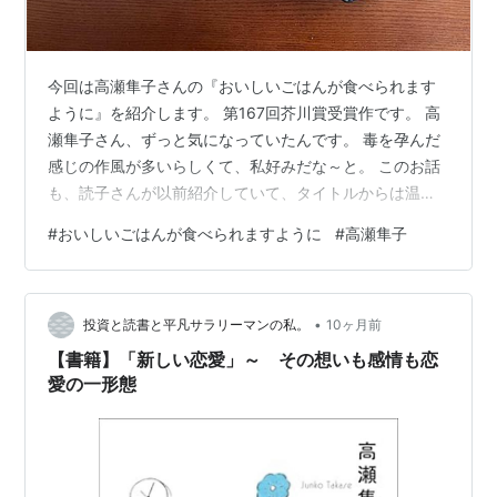
今回は高瀬隼子さんの『おいしいごはんが食べられます
ように』を紹介します。 第167回芥川賞受賞作です。 高
瀬隼子さん、ずっと気になっていたんです。 毒を孕んだ
感じの作風が多いらしくて、私好みだな～と。 このお話
も、読子さんが以前紹介していて、タイトルからは温か
そうなお話を連想させられるのに、なんか不穏な空気を
#
おいしいごはんが食べられますように
#
高瀬隼子
感じるお話みたいで、そのギャップに惹かれていたので
す。 やっと読みます。楽しみ！ 目次 あらすじ 感想 最後
に あらすじ 食べることが億劫な二谷。できないことを許
•
され、美味しいものを食べることを勧める芦川さん。そ
投資と読書と平凡サラリーマンの私。
10ヶ月前
んな芦川さんに苛立つ押尾さん。 職場内の人間関係や、
【書籍】「新しい恋愛」～ その想いも感情も恋
仕事のあり方、そして丁寧な…
愛の一形態