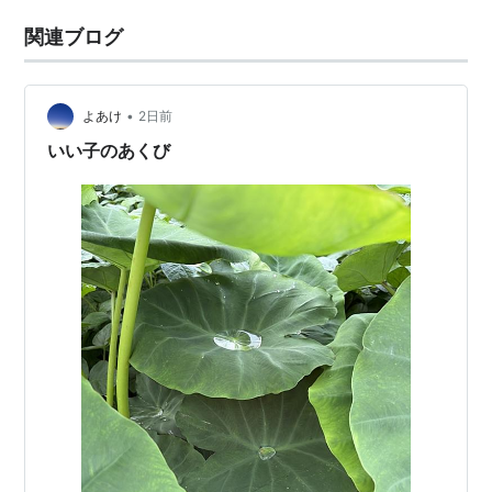
関連ブログ
•
よあけ
2日前
いい子のあくび