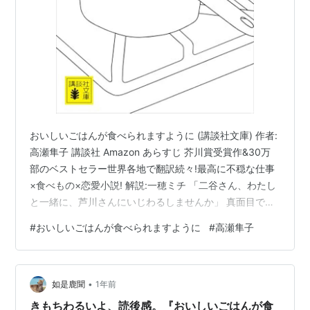
おいしいごはんが食べられますように (講談社文庫) 作者:
高瀬隼子 講談社 Amazon あらすじ 芥川賞受賞作&30万
部のベストセラー世界各地で翻訳続々!最高に不穏な仕事
×食べもの×恋愛小説! 解説:一穂ミチ 「二谷さん、わたし
と一緒に、芦川さんにいじわるしませんか」 真面目で損
する押尾は、か弱くて守られる存在の同僚・芦川が苦
#
おいしいごはんが食べられますように
#
高瀬隼子
手。食に全く興味を持てない二谷は、芦川が職場で振る
舞う手作りお菓子を無理やり頬張る。押尾は二谷に、芦
川へ「いじわる」しようと持ちかけるが……。どこにでも
•
ある職場の微妙な人間関係を、「食べること」を通して
如是鹿聞
1年前
えぐり出す芥川賞受賞作! 共感が止まらない!「わかりす
きもちわるいよ、読後感。『おいしいごはんが食