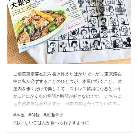
ご褒美東京滞在記を書き終えたばかりですが… 東京滞在
中に私が必ずすることのひとつが、本屋に行くこと。 本
屋内を歩くだけで楽しくて、ストレス解消になるという
か…とにかくあの空間と時間が好きなのです。 こちらに
も当然本屋はありますが、日本の本は売ってないのでブ
ラブラすることもあまりありません。（昔Book offがあ
#
本屋
#
付録
#
高瀬隼子
ったが無くなりました）。 ただ今回は、家に積読本がた
#
おいしいごはんが食べられますように
くさんあるので本屋に行くのは控えよう…と思っていま
した。 …が、ダメでした。文具を買うためにふらっと本