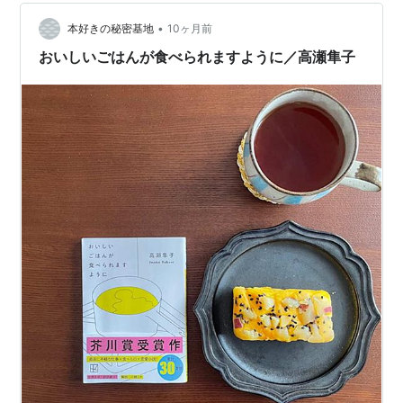
屋に寄った際、チラッと雑誌のコーナーにあるモノを見
つけちゃったんですよね。 ピーナッツ・フレンズの絵柄
•
本好きの秘密基地
10ヶ月前
が入っているバッグが付録に付い…
おいしいごはんが食べられますように／高瀬隼子