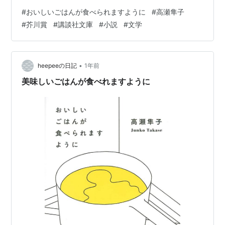
ど日中は家で過ごしている。働いている間は、職場で食
#
おいしいごはんが食べられますように
#
高瀬隼子
事をとることがほとんどだった。私はいつも夕食を作っ
#
芥川賞
#
講談社文庫
#
小説
#
文学
たついでに、その一部をお弁当に詰め込み、ご飯を予約
してから寝る。そして翌朝になると、そのご飯と汁物を
入れてお弁当を完成させ、職場に向かっていた。 ご飯を
作るというのは、とても面倒な作業である。まず第一
•
heepeeの日記
1年前
に、お腹が空かないとやる気がで…
美味しいごはんが食べれますように