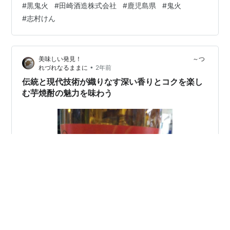
#
黒鬼火
#
田崎酒造株式会社
#
鹿児島県
#
鬼火
shuzo.jp の芋焼酎 黒鬼火 です 以前、鬼火は紹介しまし
#
志村けん
たが それの黒ラベルです furudate.hatenablog.jp 黒麹仕
込み なので 普通の鬼火とは 風味が全く違います こちら
のほうが 芋感が強い 感じがします 焼き芋焼酎ですので
美味しい発見！ ～つ
ちょ…
•
れづれなるままに
2年前
伝統と現代技術が織りなす深い香りとコクを楽し
む芋焼酎の魅力を味わう