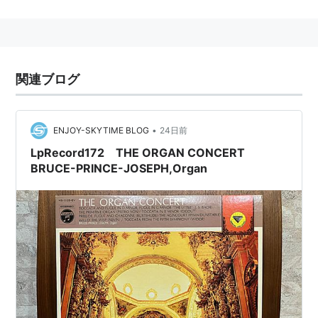
関連ブログ
•
ENJOY-SKYTIME BLOG
24日前
LpRecord172 THE ORGAN CONCERT
BRUCE-PRINCE-JOSEPH,Organ