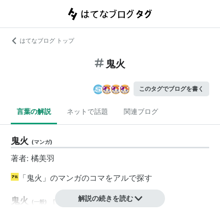
はてなブログ トップ
鬼火
このタグでブログを書く
言葉の解説
ネットで話題
関連ブログ
鬼火
(
マンガ
)
著者: 橘美羽
「鬼火」のマンガのコマをアルで探す
解説の続きを読む
鬼火
(
一般
)
【
おにび
】
「どんと焼き」の別名。「鬼火焚き」とも。