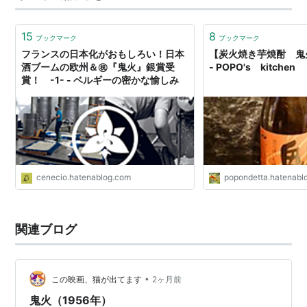
15
8
ブックマーク
ブックマーク
フランスの日本化がおもしろい！日本
【炭火焼き芋焼酎 鬼
酒ブームの欧州＆㊗『鬼火』銀賞受
- POPO's kitchen
賞！ -1- - ベルギーの密かな愉しみ
cenecio.hatenablog.com
popondetta.hatenabl
関連ブログ
•
この映画、猫が出てます
2ヶ月前
鬼火（1956年）