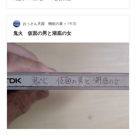
人と思われる人物を知っていると言う 「犯人は森川正俊
という画家で、米原に売った絵画代金500万円がなかな
か支払われずそれを恨んでの犯行だ」と言う 今度は森川
•
友彦が警察署を訪れ、米原を殺した犯人を知っていると
おっさん天国 物欲の泉
1年前
いう 「犯人は勝沼友彦 米倉に6000万円で土…
鬼火 仮面の男と湖底の女