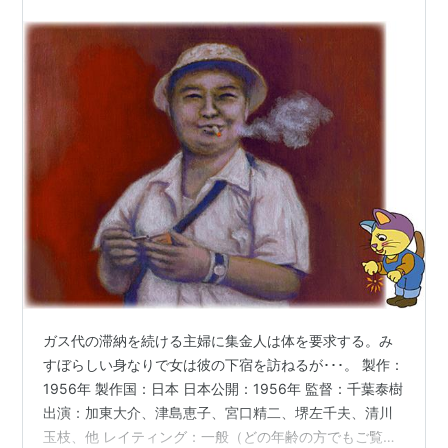
ガス代の滞納を続ける主婦に集金人は体を要求する。み
すぼらしい身なりで女は彼の下宿を訪ねるが･･･。 製作：
1956年 製作国：日本 日本公開：1956年 監督：千葉泰樹
出演：加東大介、津島恵子、宮口精二、堺左千夫、清川
玉枝、他 レイティング：一般（どの年齢の方でもご覧い