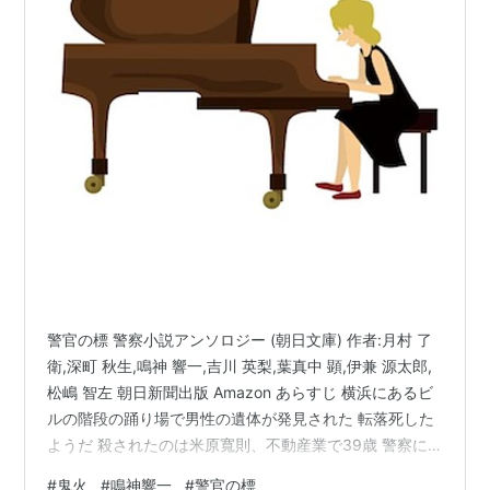
警官の標 警察小説アンソロジー (朝日文庫) 作者:月村 了
衛,深町 秋生,鳴神 響一,吉川 英梨,葉真中 顕,伊兼 源太郎,
松嶋 智左 朝日新聞出版 Amazon あらすじ 横浜にあるビ
ルの階段の踊り場で男性の遺体が発見された 転落死した
ようだ 殺されたのは米原寬則、不動産業で39歳 警察に
勝沼友彦が訪れた 麻酔科の医師だ 先日殺された米原の犯
#
鬼火
#
鳴神響一
#
警官の標