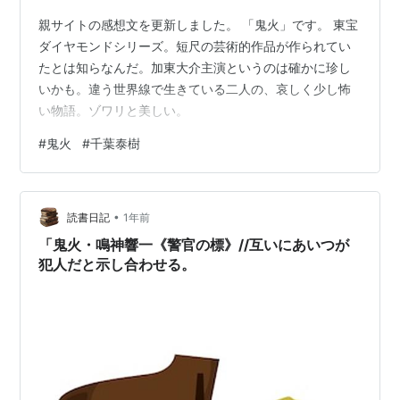
親サイトの感想文を更新しました。 「鬼火」です。 東宝
ダイヤモンドシリーズ。短尺の芸術的作品が作られてい
たとは知らなんだ。加東大介主演というのは確かに珍し
いかも。違う世界線で生きている二人の、哀しく少し怖
い物語。ゾワリと美しい。
#
鬼火
#
千葉泰樹
•
読書日記
1年前
「鬼火・鳴神響一《警官の標》//互いにあいつが
犯人だと示し合わせる。