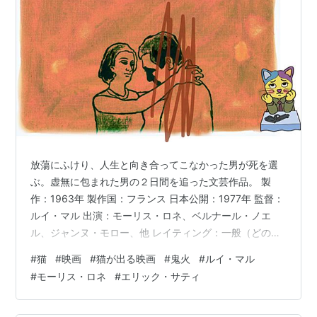
放蕩にふけり、人生と向き合ってこなかった男が死を選
ぶ。虚無に包まれた男の２日間を追った文芸作品。 製
作：1963年 製作国：フランス 日本公開：1977年 監督：
ルイ・マル 出演：モーリス・ロネ、ベルナール・ノエ
ル、ジャンヌ・モロー、他 レイティング：一般（どの年
齢の方でもご覧いただけます） ◆◆ この映画の猫 ◆◆
#
猫
#
映画
#
猫が出る映画
#
鬼火
#
ルイ・マル
役：☆（ほんのチョイ役） 友人宅の飼い猫 名前：不明
#
モーリス・ロネ
#
エリック・サティ
色柄：黒 ◆鬼火のような人 今回と次回の２回にわたっ
て、リメイクではないけれど題名（邦題）が同じ映画を