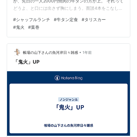
が、先日の一人2000円焼肉の牛タンの方が上。 それって
どうよ、と口には出さず胸にしまう。面談4本をこなし、
帰宅。 往路：大江戸線～新宿線、復路：丸の内線 夜は蒸
#
シャッフルランチ
#
牛タン定食
#
タリスカー
し鳥と白ワイン。よく通った名古屋のバーのマスターが
#
鬼火
#
葉巻
逝去したとSNSで見た。 がんを患っていたが、奇跡的に
寛解して店を再開したり、病院に戻ったりを、繰り返し
ていた。 最後の外出で タリスカと葉巻を味わい 俺あと1
週間だね わかるんだよ と言った 8日後 風のように去りま
•
帳場の山下さんの魚河岸日々雑感
1年前
した 喪主…
「鬼火」UP