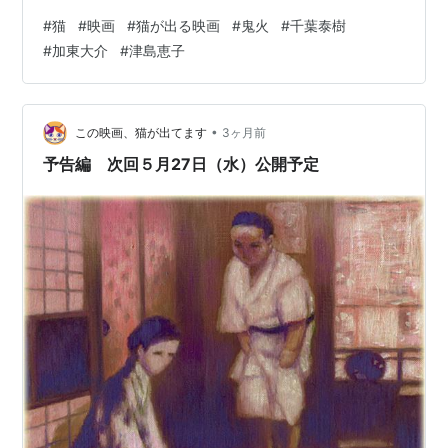
ただけます） ◆◆ この映画の猫 ◆◆ 役：☆（ほんのチ
#
猫
#
映画
#
猫が出る映画
#
鬼火
#
千葉泰樹
ョイ役） 集金先の猫 名前：不明 色柄：茶白（モノクロ
#
加東大介
#
津島恵子
のため推定） ◆ダイヤモンド・シリーズ タイトルが同じ
だけれどリメイクではない映画の紹介企画、『鬼火』の
２回目は日本映画です。46分という短さで、ＤＶＤなど
も売られていないそうなので、残念ながら鑑賞する機会
•
この映画、猫が出てます
3ヶ月前
が限られてい…
予告編 次回５月27日（水）公開予定