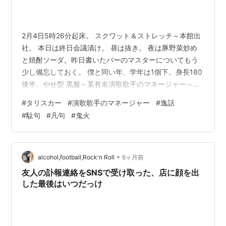
2月4日5時26分起床。 スクワット＆ストレッチ～本館出
社。 本日は終日会議漬け。 昼は抜き。 夜は豚野菜炒め
と焼酎ソーダ。昨日書いたバーのマスターについてもう
少し備忘しておく。 僕と同い年、学年は1個下。身長180
後半、やせ型 黒服～某有名演歌歌手のマネージャー～マ
ヌカン＆モデルを経て、シガーバーのマスター 家は土
#
タリスカー
#
演歌歌手のマネージャー
#
逸話
足、ハンモックを吊って寝ているらしい 店ではいつもタ
#
駄句
#
凡句
#
鬼火
リスカーを飲んでいた。毎晩結構な量。 タリスカーの販
売量世界一になったが、そのほとんどは自分で消費して
いた。 タリスカーはLVMHグループなのだが、フランス
からブランド担当が見に来たらしい。 ワールドカップ期
•
alcohol,football,Rock'n Roll
6ヶ月前
間中にコロンビアを一人…
友人の訃報連絡をSNSで受け取った、店に顔を出
した最後はいつだっけ