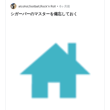
お届けします。こういう企画を時々やりたいのですが、
同じ題名の映画までは見つけられても両方とも猫が出て
•
alcohol,football,Rock'n Roll
6ヶ月前
いるとは限らないので、今…
シガーバーのマスターを備忘しておく