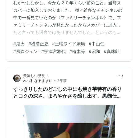
むか〜しむかし。今から２０年くらい前のこと。当時ス
カパーに加入しておりました。 種々雑多なチャンネルの
中で一番見ていたのが《ファミリーチャンネル》で、フ
ァミリーチャンネルが見たかったからスカパーに加入し
たと言っても過言ではありませんでした。というのも当
時のファミリーチャンネルでは、過去に放送・放映され
#
鬼火
#
横溝正史
#
土曜ワイド劇場
#
中山仁
た横溝正史ものの、しかもかなりレアなヤツを放送して
#
風吹ジュン
#
宇津宮雅代
#
植木等
#
昭和
#
真珠郎
いたんですね。当時の私はそういう《たぶんこの先二度
と地上波では再放送されないであろう》を番組を堪能し
ておりました。同時にそれらのマニアックなコンテンツ
美味しい発見！ ～つ
をあれやこれやと録り溜めし、老後にゆっくりみようか
•
れづれなるままに
2年前
なと思ってました。前にもこのブログで紹介した《蒼…
すっきりしたのどごしの中にも焼き芋特有の香り
とコクの深さ、まろやかさを醸し出す、黒麹仕込
みの焼酎をいただきます