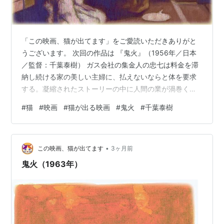
「この映画、猫が出てます」をご愛読いただきありがと
うございます。 次回の作品は 『鬼火』（1956年／日本
／監督：千葉泰樹） ガス会社の集金人の忠七は料金を滞
納し続ける家の美しい主婦に、払えないならと体を要求
する。凝縮されたストーリーの中に人間の業が渦巻く、
優れた小品。 ◆パソコンをご利用の読者の方へ◆過去の
#
猫
#
映画
#
猫が出る映画
#
鬼火
#
千葉泰樹
記事の検索には、ブログ画面最下部、オレンジのエリア
内の「カテゴリー」「月別アーカイブ」または検索窓を
ご利用ください。
•
この映画、猫が出てます
3ヶ月前
鬼火（1963年）