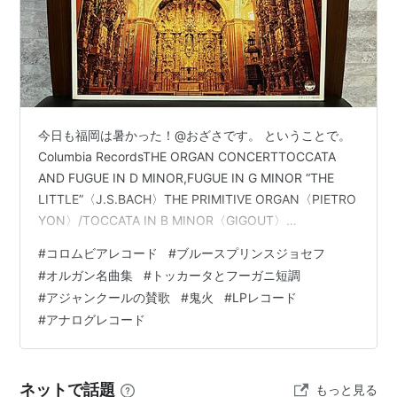
今日も福岡は暑かった！@おざさです。 ということで。
Columbia RecordsTHE ORGAN CONCERTTOCCATA
AND FUGUE IN D MINOR,FUGUE IN G MINOR “THE
LITTLE”〈J.S.BACH〉THE PRIMITIVE ORGAN〈PIETRO
YON〉/TOCCATA IN B MINOR〈GIGOUT〉
PRELUDE,FUGUE AND
#
コロムビアレコード
#
ブルースプリンスジョセフ
CHACONNE〈BUXTEHUDE〉/THE AGINCOURT
#
オルガン名曲集
#
トッカータとフーガニ短調
HYMN〈DUNSTABLE〉WILLO’THE
#
アジャンクールの賛歌
#
鬼火
#
LPレコード
WISP〈NEVIN〉/TOCCATA FROM THE FIFTH SY…
#
アナログレコード
ネットで話題
もっと見る