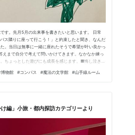
です。先月5月の出来事を書きたいと思います。 日常
「バス隣りに座って行こう！」と約束したと聞き、なんだ
した。当日は無事に一緒に座れたそうで希望が叶い良かっ
答えまで自分で考えて問いかけてきます。なかなか練っ
す。ちょっとした遊びにも成長を感じます。■悔し泣き絵
、私が連続で取りすぎると自分の負けを察したのか「悔し
学博物館
#
コンパス
#
魔法の文学館
#
山手線ルーム
ム中断となりました。負けず嫌いなのは私と同じ様です。
断の番組に手を出してしま…
かけ編」小旅・都内探訪カテゴリーより