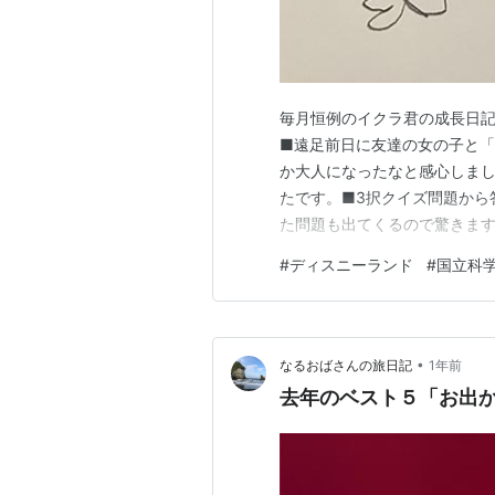
毎月恒例のイクラ君の成長日記
■遠足前日に友達の女の子と
か大人になったなと感心しま
たです。■3択クイズ問題から
た問題も出てくるので驚きま
合わせカードで勝負をした際
#
ディスニーランド
#
国立科
いー！！」と大泣きしてゲー
■クレヨンしんちゃんついに禁
•
なるおばさんの旅日記
1年前
去年のベスト５「お出