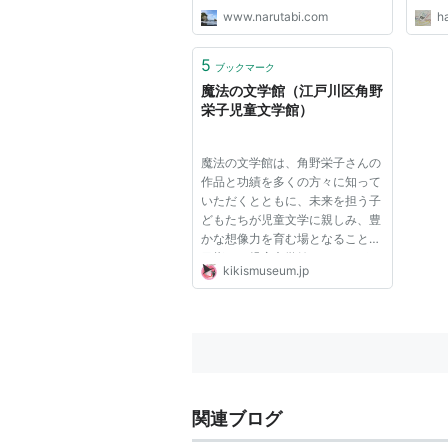
www.narutabi.com
h
5
ブックマーク
魔法の文学館（江戸川区角野
栄子児童文学館）
魔法の文学館は、角野栄子さんの
作品と功績を多くの方々に知って
いただくとともに、未来を担う子
どもたちが児童文学に親しみ、豊
かな想像力を育む場となることを
目指した児童文学館です。なぎさ
kikismuseum.jp
公園の丘に建つ隈研吾氏の設計に
よる純白の建物の中には、『魔女
の宅急便』の舞台となったいちご
色の「コリコの町」が広がり...
関連ブログ