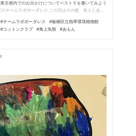
の東京都内でのお出かけについてベスト５を書いてみよう
ルズのチームラボボーダレス この日はその後、友人と会っ
^^#) 4位 吉祥寺の友人がハノイから戻り一緒に多摩川
#
チームラボボーダレス
#
板橋区立熱帯環境植物館
魚に感動してましたね(#^^#) 3位 丸の内の「コットン
#
コットンクラブ
#
角上魚類
#
あもん
前