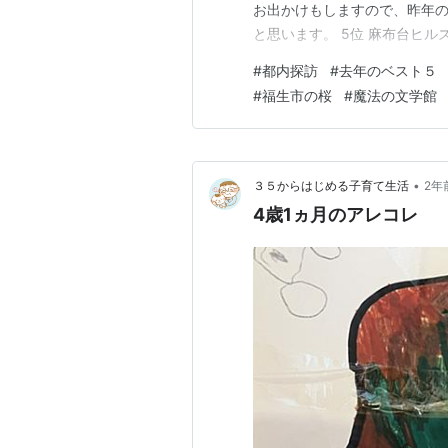
お出かけもしますので、昨年
と思います。 5位 麻布台ヒ
て食事をしたのも最高でした(#
#
都内探訪
#
去年のベスト５
沿いで桜を観た 久々の日本と鮮
#
福生市の桜
#
魔法の文学館
クラブ」で過ごしたバレンタ…
•
３５からはじめる子育て生活
2年
4歳1ヵ月のアレコレ