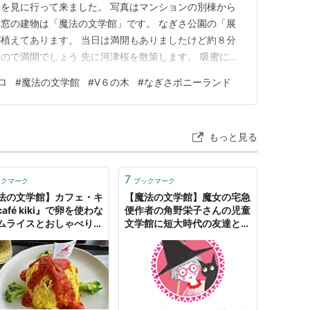
を見に行って来ました。 写真はマンションの別棟から
窓の建物は「魔法の文学館」です。 なぎさ公園の「展
植えてあります。 当日は満開もありましたけど約８分
ので満開でしょう 先に河津桜を散策します。 吸蜜に夢
の木＝V6から寄贈されたオリーブの木（通称：V6の木）
ロ
#
魔法の文学館
#
V６の木
#
なぎさポニーランド
下は無料で乗馬体験ができます。 ランキング参加中お
写真・カメラ …
もっと見る
7
ックマーク
ブックマーク
法の文学館】カフェ・キ
【魔法の文学館】魔女の宅急
afé kiki』で卵を使わな
便作者の角野栄子さんの児童
ムライスとおしゃべりは
文学館に短大時代の友達と行
らい話(笑) - 晴れ時々コ
きました(^^♪ - 晴れ時々コジ
 blog
コジ blog