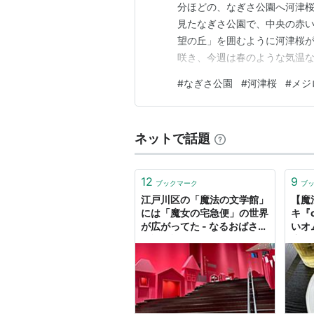
分ほどの、なぎさ公園へ河津桜
見たなぎさ公園で、中央の赤い
望の丘」を囲むように河津桜が
咲き、今週は春のような気温な
中なメジロ 魔法の文学館 V６
#
なぎさ公園
#
河津桜
#
メジ
なぎさポニーランド：小学生以
写んぽ日記 ランキング参加中
ネットで話題
12
9
ブックマーク
ブ
江戸川区の「魔法の文学館」
【魔
には「魔女の宅急便」の世界
キ『c
が広がってた - なるおばさん
いオ
の旅日記
止ま
ジコジ