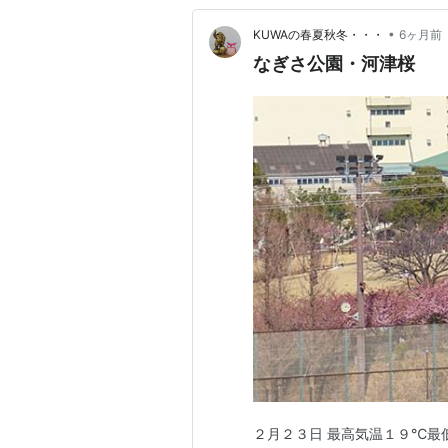
•
KUWAの春夏秋冬・・・
6ヶ月前
なぎさ公園・河津桜
２月２３日 最高気温１９℃最