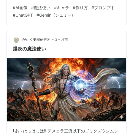
テーマであり、ファンタジー作品の雰囲気を一気に引き
#
AI画像
#
魔法使い
#
キャラ
#
作り方
#
プロンプト
上げる存在として多くのクリエイターに選ばれている。
#
ChatGPT
#
Gemini (ジェミー)
ChatGPT や Gemini を活用することで、魔法使いキャラ
のプロンプトをより精密に設計し、安定したクオリティ
のAI画像を生み出すことが可能になる。本稿では、魔法
使いキャラの作り方を段階的に整…
•
がかく要塞研究所
2ヶ月前
爆炎の魔法使い
｢あ～はっはっは!! テメェラ三流以下のゴミクズウジムシ