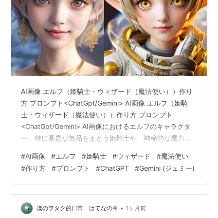
AI画像 エルフ（姫騎士・ウィザード（魔法使い））作り
方 プロンプト<ChatGpt/Gemini> AI画像 エルフ（姫騎
士・ウィザード（魔法使い））作り方 プロンプト
<ChatGpt/Gemini> AI画像におけるエルフのキャラクタ
ー、特に高貴な気品をまとう姫騎士や、神秘的な魔力を
秘めたウィザード（魔法使い）を具現化するためのプロ
#
AI画像
#
エルフ
#
姫騎士
#
ウィザード
#
魔法使い
ンプトの作成方法と、魅力的な世界観を引き出すための
#
作り方
#
プロンプト
#
ChatGPT
#
Gemini (ジェミー)
テクニックについて詳しく解説します。AI画像生成を活
用することで、ファンタジーの王道である美しいエルフ
たちの姿を、圧倒的なリアリティと鮮やかな色彩で表現
することが可能になります。 AI画像 エルフのキャラクタ
•
凜のヲタク的日常 はてなの章
1ヶ月前