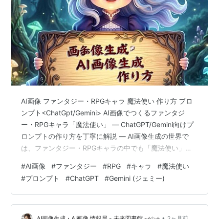
AI画像 ファンタジー・RPGキャラ 魔法使い 作り方 プロ
ンプト<ChatGpt/Gemini> AI画像でつくるファンタジ
ー・RPGキャラ「魔法使い」 ― ChatGPT/Gemini向けプ
ロンプトの作り方を丁寧に解説 ― AI画像生成の世界で
は、ファンタジー・RPGキャラの中でも「魔法使い」は
特に人気が高く、独自の世界観や衣装デザインを自由に
#
AI画像
#
ファンタジー
#
RPG
#
キャラ
#
魔法使い
表現できるジャンルとして注目されている。近年は
#
プロンプト
#
ChatGPT
#
Gemini (ジェミー)
ChatGPTやGeminiを使ったプロンプト作成が一般化し、
誰でも高品質な魔法使いキャラを生み出せるようになっ
た。ここでは、AI画像を使って「女子アナ風の清楚さを
持つファンタジー・RPGキャラの魔法使…
•
AI画像生成・AI画像 情報局 - 未来図書館 -⭐✨⭐
2ヶ月前