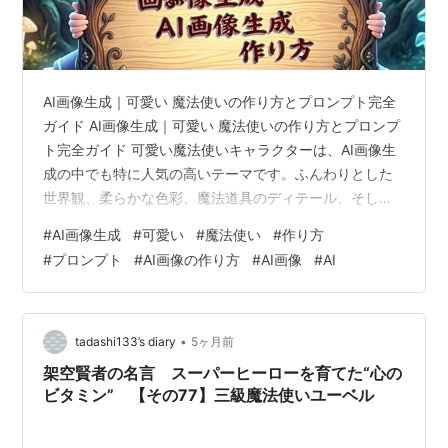
AI画像生成｜可愛い 魔法使いの作り方とプロンプト完全
ガイド AI画像生成｜可愛い 魔法使いの作り方とプロンプ
ト完全ガイド 可愛い魔法使いキャラクターは、AI画像生
成の中でも特に人気の高いテーマです。ふんわりとした
世界観、柔らかな色彩、魔法道具のディテール、そして
キャラクターの個性を引き立てる衣装デザインなど、創
#
AI画像生成
#
可愛い
#
魔法使い
#
作り方
作の幅が非常に広いジャンルでもあります。本稿では
#
プロンプト
#
AI画像の作り方
#
AI画像
#
AI
「AI画像生成｜可愛い 魔法使いの作り方」をテーマに、
初心者でも扱いやすい構成で、第三者に向けた丁寧な解
説文としてまとめています。画像生成コードや表は不要
という前提で、文章の流れの中に自然に日本語プロンプ
•
tadashi133’s diary
5ヶ月前
トを織り交ぜ、コピペして使える形で…
架空賢者の名言 スーパーヒーローを育てた“心の
ビタミン” 【その77】三級魔法使いユーベル