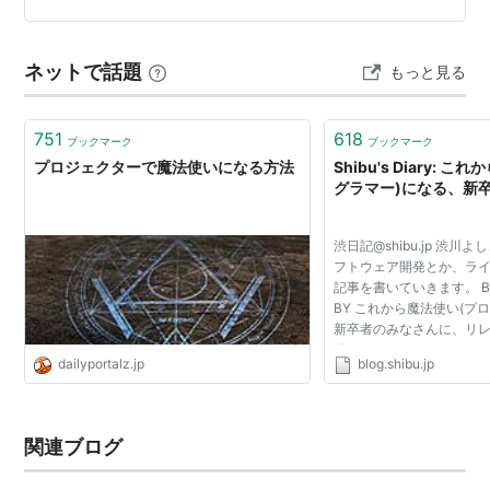
しい仕事と安達を狙う取引先のイケメン？ （一部ネタバ
レがあるので注意） 30歳まで童貞だと魔法使い…
ネットで話題
もっと見る
751
618
ブックマーク
ブックマーク
プロジェクターで魔法使いになる方法
Shibu's Diary: 
グラマー)になる、新
渋日記@shibu.jp 渋川
フトウェア開発とか、ラ
記事を書いていきます。 By er
BY これから魔法使い(プ
新卒者のみなさんに、リ
送ろう、ということにな
dailyportalz.jp
blog.shibu.jp
して僕が書かせていただき
よ？ プログラマ...
関連ブログ