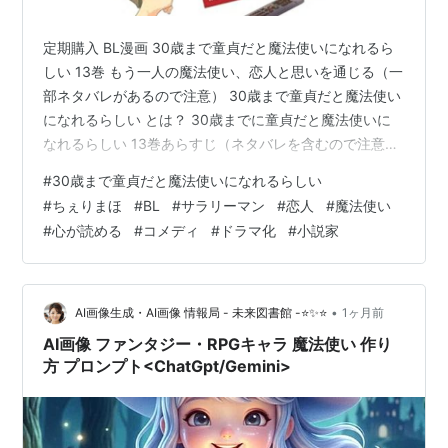
定期購入 BL漫画 30歳まで童貞だと魔法使いになれるら
しい 13巻 もう一人の魔法使い、恋人と思いを通じる（一
部ネタバレがあるので注意） 30歳まで童貞だと魔法使い
になれるらしい とは？ 30歳までに童貞だと魔法使いに
なれるらしい 13巻あらすじ（ネタバレを含むので注意）
すれ違う柘植と湊 過去の恋愛がよみがえる 柘植の決意
#
30歳まで童貞だと魔法使いになれるらしい
本当の気持ちを伝える 描き下ろし・特別編も収録 30歳
#
ちぇりまほ
#
BL
#
サラリーマン
#
恋人
#
魔法使い
まで童貞だと魔法使いになれるらしい 13巻の感想 まとめ
#
心が読める
#
コメディ
#
ドラマ化
#
小説家
定期購入 BL漫画 30歳まで童貞だと魔法使いになれるら
しい 13巻 もう一人の魔法使い、恋人と思いを通じる（一
部ネタバレがあるので注意） 30歳まで童貞だと…
•
AI画像生成・AI画像 情報局 - 未来図書館 -⭐✨⭐
1ヶ月前
AI画像 ファンタジー・RPGキャラ 魔法使い 作り
方 プロンプト<ChatGpt/Gemini>