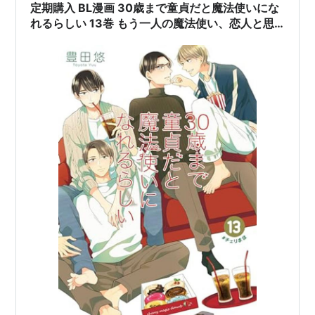
ー造…
定期購入 BL漫画 30歳まで童貞だと魔法使いにな
れるらしい 13巻 もう一人の魔法使い、恋人と思
いを通じる 豊田悠先生