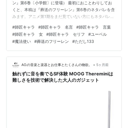
ン』第6巻〔小学館〕に登場） 最初におことわりしてお
くと、本稿は『葬送のフリーレン』第6巻のネタバレを含
みます。アニメ第1期をまだ見ていない方にもネタバレに
なります。 眠そうな目がチャーミングな少女・ユーベル
#
師匠キャラ
#
師匠キャラ 名言
#
師匠キャラ 言葉
は「三級魔法使い」。 彼女の得意な魔法は「レイルザイ
#
師匠キャラ 女
#
師匠キャラ セリフ
#
ユーベル
デン（大体なんでも切る魔法）」です。 ユーベルは、こ
#
魔法使い
#
葬送のフリーレン
#
ただし133
の必殺技を用いて、彼女とは比較にならない強さを誇る
一級魔法使い・ゼンゼ（正確にはゼンゼと同等の力を持
つ複製体）を一撃で斬り捨ててしまいます。 ゼンゼの髪
の毛は魔法防御の塊であり、鉄…
•
AO.の音楽と楽器とお仕事とたくさんの物欲。
5ヶ月前
触れずに音を奏でるSF体験 MOOG Thereminiは
難しさを技術で解決した大人のガジェット