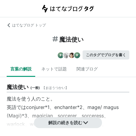
はてなブログ トップ
魔法使い
このタグでブログを書く
言葉の解説
ネットで話題
関連ブログ
魔法使い
(
一般
)
【
まほうつかい
】
魔法を使う人のこと。
英語ではconjurer
*1
、enchanter
*2
、mage/ magus
(Magi)
*3
、magician、sorcerer、sorceress、
解説の続きを読む
warlock、wizard……と対応する単語が多い。