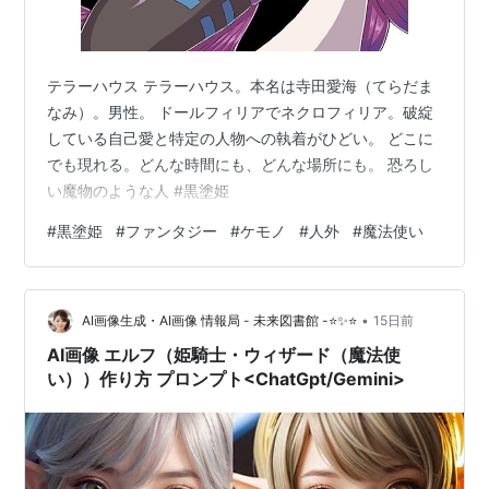
テラーハウス テラーハウス。本名は寺田愛海（てらだま
なみ）。男性。 ドールフィリアでネクロフィリア。破綻
している自己愛と特定の人物への執着がひどい。 どこに
でも現れる。どんな時間にも、どんな場所にも。 恐ろし
い魔物のような人 #黒塗姫
#
黒塗姫
#
ファンタジー
#
ケモノ
#
人外
#
魔法使い
•
AI画像生成・AI画像 情報局 - 未来図書館 -⭐✨⭐
15日前
AI画像 エルフ（姫騎士・ウィザード（魔法使
い））作り方 プロンプト<ChatGpt/Gemini>