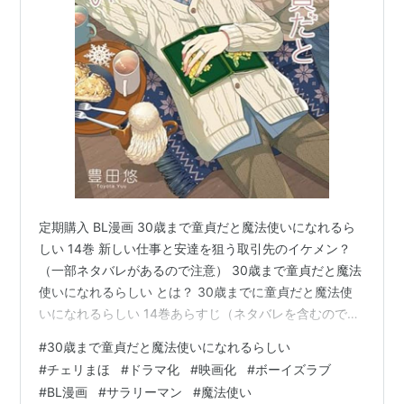
定期購入 BL漫画 30歳まで童貞だと魔法使いになれるら
しい 14巻 新しい仕事と安達を狙う取引先のイケメン？
（一部ネタバレがあるので注意） 30歳まで童貞だと魔法
使いになれるらしい とは？ 30歳までに童貞だと魔法使
いになれるらしい 14巻あらすじ（ネタバレを含むので注
意） 新たな仕事と橘との出会い 橘の過去と黒沢への想い
#
30歳まで童貞だと魔法使いになれるらしい
お互いを信じる二人 柘植と湊の日常 30歳まで童貞だと
#
チェリまほ
#
ドラマ化
#
映画化
#
ボーイズラブ
魔法使いになれるらしい 14巻の感想 まとめ 定期購入 BL
#
BL漫画
#
サラリーマン
#
魔法使い
漫画 30歳まで童貞だと魔法使いになれるらしい 14巻 新