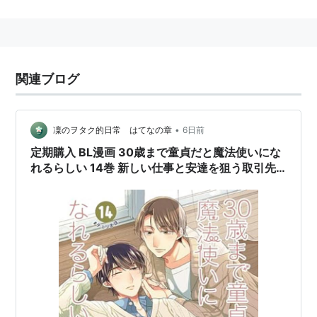
類義語：
魔術師
魔導師
*1
:
悪霊、精霊などを召喚して使役する者
関連ブログ
*2
:
（ディズニーのシンデレラに出てくるような）魔法
使い
*3
:
古代ペルシャの司祭
•
凜のヲタク的日常 はてなの章
6日前
定期購入 BL漫画 30歳まで童貞だと魔法使いにな
魔法使い
(
ウェブ
)
【
まほうつかい
】
れるらしい 14巻 新しい仕事と安達を狙う取引先
のイケメン？ 豊田悠先生
30歳を過ぎても童貞であることを指す隠語。
自動アンケート作成が発祥のネタ。