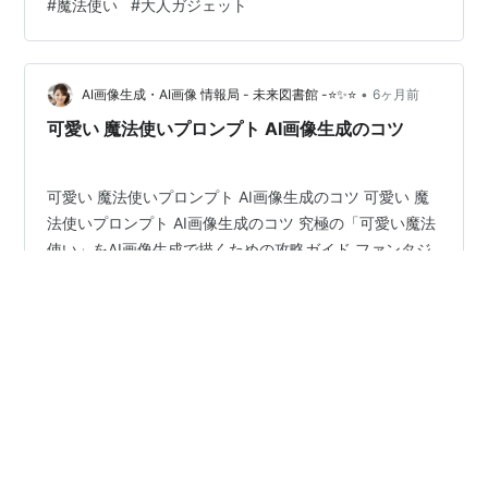
#
魔法使い
#
大人ガジェット
っても、「シンセサイザーのツマミが多すぎる」とか、
「音作りの概念が複雑すぎてムリ」といった感じで、結
局、手を出すのを諦めてしまう。私だけじゃないはずで
す。 この「MOOG Theremini（テルミニ）」は、そんな
•
AI画像生成・AI画像 情報局 - 未来図書館 -⭐✨⭐
6ヶ月前
あなたの「しんどい」を、最新…
可愛い 魔法使いプロンプト AI画像生成のコツ
可愛い 魔法使いプロンプト AI画像生成のコツ 可愛い 魔
法使いプロンプト AI画像生成のコツ 究極の「可愛い魔法