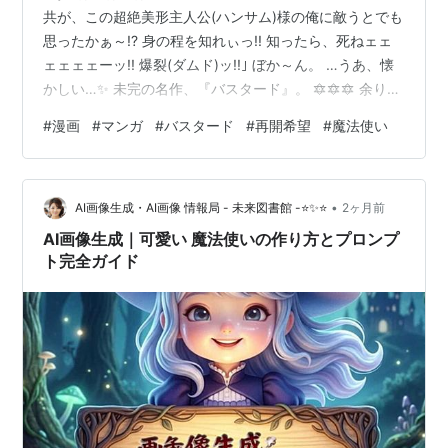
共が、この超絶美形主人公(ハンサム)様の俺に敵うとでも
思ったかぁ～!? 身の程を知れぃっ!! 知ったら、死ねェェ
ェェェェーッ!! 爆裂(ダムド)ッ!!｣ ぼか～ん。 …うあ、懐
かしい…✨ 未完の名作、『バスタード』。 🔯🔯🔯 余りに
も壮大な物語だったが故、収拾がつかないのは理解して
#
漫画
#
マンガ
#
バスタード
#
再開希望
#
魔法使い
ましたが、続きが見られんのは残念。 敬意を込めて再現
するも、あの｢外連味タップリ｣の作風はそうそう再現出
来ませんねぇ…。 1枚目は Gemini ちゃん 生成だが、別モ
•
デルで、総て同じプロンプトで生成。 そしたら… (コワ
AI画像生成・AI画像 情報局 - 未来図書館 -⭐✨⭐
2ヶ月前
イ)お姉さんになった。 あのダーク･シュ…
AI画像生成｜可愛い 魔法使いの作り方とプロンプ
ト完全ガイド