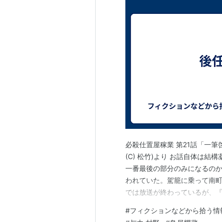
必殺仕置屋稼業 第21話「一筆
(C) 松竹)より お話自体は
一番最後の部分のみになるのか
われていた。駕籠に乗って南町
では放送が終わっているが、
心』対策、と言うよりは当て
#
フィクションなどから拾う情
もしれないねえ。と言うのは