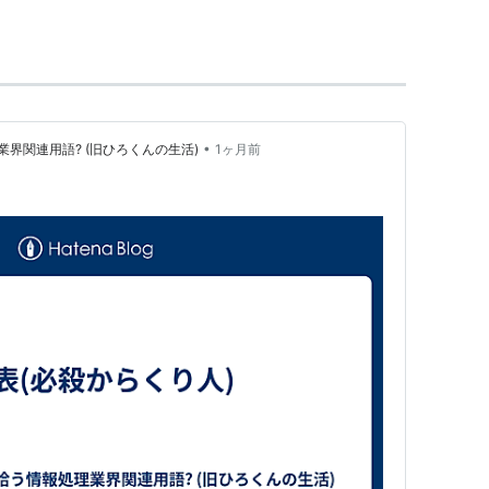
動力、事務能力に長け、その限りでは有能な官吏で
欲と同時に嫉妬心が異常に強かったようである。し
わない狂信的な保守主義者であった。
の丸目付となる。
の乱。その後の処理で、老中水野忠邦の信任を得る。
•
界関連用語? (旧ひろくんの生活)
1ヶ月前
蛮社の獄（1839年)で洋学を弾圧などを行う。
居は江戸
南町奉行
に抜擢される。なお、当時の
北町奉
中取締りは非常に厳しいものであった。当時の人々
（耀-甲斐）”の渾名を奉られるほど忌み嫌われた。
の発布を計画し、これが諸大名・旗本の猛反発を買
中土井利位に寝返り、機密資料を残らず土井に横流
水野は老中辞任に追い込まれてしまうが、鳥居は従
担当、勘定
奉行
勝手方。