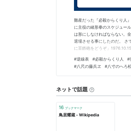
1844(天保15)年 失脚（水野
うえ丸亀藩にお預け処分となる
*1
*
難産だった『必殺からくり人』
遠山景元は当時の江戸庶民の
に主役の緒形拳のスケジュー
金さん
」などでは
遠山金四郎
は形にしなければならない。全
る。
退場させる事にしたのだ。 さてあら
鳥居耀蔵は「金さん」シリー
に豆鉄砲をどうぞ」1976.1
役としてのイメージの原点と
く。「過去の女」に似た岡場
#
逆線表
#
必殺からくり人
#
指揮した幕閣を狙うスナイパ
丸亀での鳥居には昼夜兼行で監
#
八尺の藤兵ヱ
#
八寸のへろ
引き鉄をひくまでが尺をと…
く、時には私物を持ち去られた
には一年中話をしなかったとい
持のため、若年からの漢方の心
ネットで話題
らの健康維持のみならず領民へ
が豊富で、丸亀藩士も教えを請
16
に、軟禁されていた時代の鳥居は
ブックマーク
鳥居耀蔵 - Wikipedia
藩周辺の人々からは尊敬され感
明治維新後の際に明治政府によ