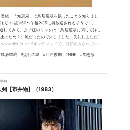
史番組、「知恵泉」で鳥居耀蔵を扱ったことを知りまし
(火) 午後1:50〜午後2:35に再放送されるそうです。
読み返してみて、よそ様のリンクは「鳥居耀蔵に関して詳し
防止のため？）風だったので外しました。失礼しました）
ww.nhk.jp NHKオンデマンドで、月額加入されてい
。（番組単体の購入だと再放送後となります。）
#
鳥居耀蔵
#
蛮社の獄
#
江戸後期
#
NHK
#
知恵泉
jp 鳥居耀蔵と言っても、それ、誰？と思う人の方が多いかもし
2年前
剣【市井物】（1983）