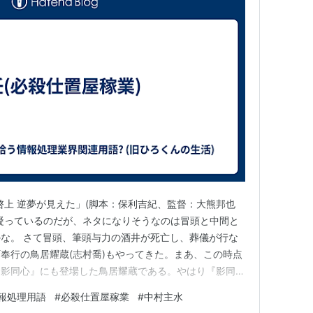
啓上 逆夢が見えた」(脚本：保利吉紀、監督：大熊邦也
結構凝っているのだが、ネタになりそうなのは冒頭と中間と
な。 さて冒頭、筆頭与力の酒井が死亡し、葬儀が行な
奉行の鳥居耀蔵(志村喬)もやってきた。まあ、この時点
『影同心』にも登場した鳥居耀蔵である。やはり『影同
つけで中村主水を北町奉行所から南町奉行所へ移したのか
報処理用語
#
必殺仕置屋稼業
#
中村主水
本題ではないので置いといて、配役でわかる通り、既に初