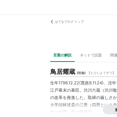
はてなブログ トップ
言葉の解説
ネットで話題
関
鳥居耀蔵
(
社会
)
【
とりいようぞう
】
生年1796.12.22(寛政8.11.24)、没年1
江戸幕末の幕臣。渋川六蔵（
渋川敬
の改革
を推進した。取締の厳しさか
大学頭林述斎の三男（四男という史
名は忠耀。官は甲斐守。