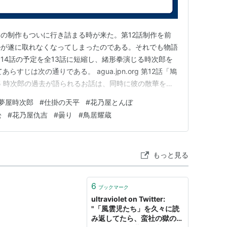
や仲間の裏切り等による）して翌弘化２年、全財産没収の
2
。
の制作もついに行き詰まる時が来た。第12話制作を前
同情を買っていた。現代おいても、
時代劇
「
遠山の
ルが遂に取れなくなってしまったのである。それでも物語
景元イコール正義、鳥居イコール悪役の図式があ
14話の予定を全13話に短縮し、緒形拳演じる時次郎を
すじは次の通りである。 agua.jpn.org 第12話「鳩
ズのほかに
必殺シリーズ
その他の
時代劇
における悪
0.15 時次郎の過去が語られるお話は、同時に彼の散華を描
もいえる。
所の女を救ってくれた蘭医の横死を見た彼は、蛮社の獄を
夢屋時次郎
#
仕掛の天平
#
花乃屋とんぼ
ーとなる。仲間と訣別し暗殺の時を待ち塔に籠る時次郎、
視者が付き、使用人と医師が置かれた。監視は厳し
松
#
花乃屋仇吉
#
曇り
#
鳥居耀蔵
り一切無視されたりする事もあった。嘉永5年の日記
う記述がある。そんな無聊を慰めるため、また健康維
得を活かし幽閉屋敷で薬草の栽培を行った。また、自
もっと見る
の治療を行い慕われた。林家の出身であったため学識
いに訪問し、彼らから崇敬を受けていた。このよう
6
“妖怪”と渾名され嫌われた奉行時代とは逆に、丸亀
ブックマーク
ultraviolet on Twitter:
謝されていたようである。
"「風雲児たち」を久々に読
み返してたら、蛮社の獄のと
り恩赦。