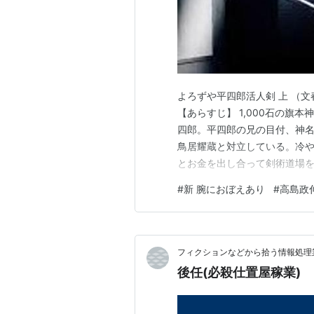
よろずや平四郎活人剣 上 （文春文
【あらすじ】 1,000石の旗
四郎。平四郎の兄の目付、神
鳥居耀蔵と対立している。冷
とお金を出し合って剣術道場
やむを得ず長屋に移り住むこと
#
新 腕におぼえあり
#
高島政
「よろずもめごと仲裁つかま
間の手打ちなど、ちょっとした
フィクションなどから拾う情報処理業
後任(必殺仕置屋稼業)