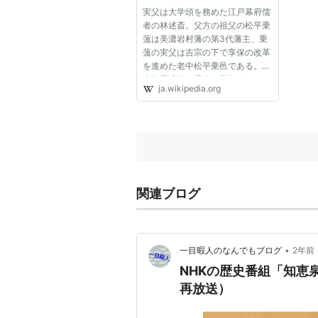
実父は大学頭を務めた江戸幕府儒
1868(明治元)年10月 丸亀を
者の林述斎。父方の祖父の松平乗
薀は美濃岩村藩の第3代藩主、乗
ら将軍家からの赦免の文書が来ない
薀の実父は吉宗の下で享保の改革
たという。
を進めた老中松平乗邑である。旗
本鳥居成純の長女・登与の婿とし
ja.wikipedia.org
その後東京にしばらく居住。
て養嗣子となり、鳥居家を継ぐ。
弟に日米和親条約の交渉を行った
林復斎が、甥に同じく幕末の外交
1870(明治3)年 郷里の駿府（
交渉に当たった岩瀬忠震、堀利...
晩年は知人や旧友の家を尋ねて
1873(明治 6)年 没。享年78。
関連ブログ
*1
:
水野忠邦も改革時の不正を理由
家督譲渡を経て蟄居隠居となり、水
•
一目暇人のなんでもブログ
2年前
*2
:
渋川敬直は臼杵藩にお預け処分
NHKの歴史番組「知恵
れ、三右衛門家は断絶となった
再放送）