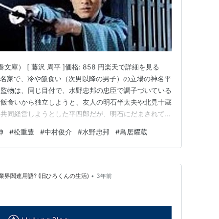
庫） [ 藤沢 周平 ]価格: 858 円楽天で詳細を見る
本神名家で、冷や飯食い（次男以降の男子）の立場の神名平
名監物は、同じ目付で、水野忠邦の忠臣で調子づいている
や飯食いから独立しようと、友人の明石半太夫や北見十蔵
を共同経営しようとした平四郎だが、明石にだまされて、
になった。 今更実家に戻れず、食べるために長屋に
伸
#
松重豊
#
中村俊介
#
水野忠邦
#
鳥居耀蔵
つり候」の看板を掲げる。平四郎は離縁話の仲裁や盗人仲
知恵や…
•
界関連用語? (旧ひろくんの生活)
3年前