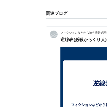
頭脳明敏で、儒学にも造詣があり行
あった。しかし性格は陰険で、出世
関連ブログ
かも洋学は日本を滅ぼすと信じて疑
1836(天保 7)年 御徒頭から西
1837(天保 8)年 大塩平八郎
フィクションなどから拾う情報処理業
1838(天保 9)年 目付となる。
逆線表(必殺からくり人)
1841(天保12)年 天保の改革。鳥
行
が
遠山金四郎
景元。
天保の改革における鳥居の市
からはその名をもじって“妖怪
改革末期に
水野忠邦
が上知令
った際に、鳥居は反対派の老
しした。やがて改革は頓挫し
来の地位を保った。
1843(天保14)年 印旛沼の開墾を