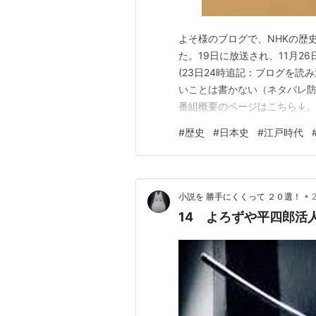
よそ様のブログで、NHKの歴
た。19日に放送され、11月26日
(23日24時追記：ブログを
いことは書かない（ネタバレ
番組概要のページはこちら↓。 w
る人なら、今でも見られます
#
歴史
#
日本史
#
江戸時代
www.nhk-ondemand.
れません。…
•
小説を 勝手にくくって ２０選！
14 よろずや平四郎活人