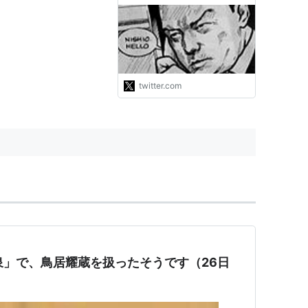
ころで鳥居耀蔵の思考パター
ンが解説されてて、これ最初
出発するも「自分は将軍家によって配流されたのであるか
に読んだとき「そんな風に考
える人間なんてほんとにおる
と駄目だ」と言って容易に動かず、丸亀藩を困らせ
んか」と素で驚いたのを思い
出した。当時の私は若かっ
た。今の私は「劣等感を持
twitter.com
つ…
https://t.co/N8qeTMZFFP"
現在の静岡市）に移住、明治5年東京に戻る。
昔話をする平穏な生活に明け暮れる。
に老中職を罷免され、家禄減額、実子・
水野忠精
への
野家は山形藩へ国替えした
となり廃嫡。後藤三右衛門光亨は斬首刑に処せら
泉」で、鳥居耀蔵を扱ったそうです（26日