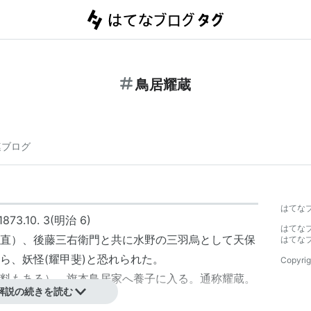
鳥居耀蔵
連ブログ
はてな
873.10. 3(明治 6)
はてな
直
）、
後藤三右衛門
と共に
水野の三羽烏
として
天保
はてな
ら、妖怪(耀甲斐)と恐れられた。
Copyrig
料もある）。旗本鳥居家へ養子に入る。通称耀蔵。
解説の続きを読む