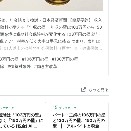
整、年金踏まえ検討 - 日本経済新聞 【簡易要約】 収入
料が増える「年収の壁」 年収の壁は103万円から150
額を境に税や社会保険料が変化する 103万円の壁 給与
得税 ただし税率が低く大半は手元に残る つまり、負担は
業員101人以上の会社で社会保険料（厚生年金・健康保険）
年金は増え、保険は手厚くなる つまり、「手取りは減る
03万円の壁
#
106万円の壁
#
130万円の壁
0万円の壁 従業員100人以下の会社で夫の社会保険の扶
除
#
扶養対象外
#
働き方改革
もっと見る
15
ックマーク
ブックマーク
控除は「103万円の壁」
パート・主婦の106万円の壁
なく「150万円の壁」に
と130万円の壁、150万円の
ている [税金] All
壁 | アルバイトと税金