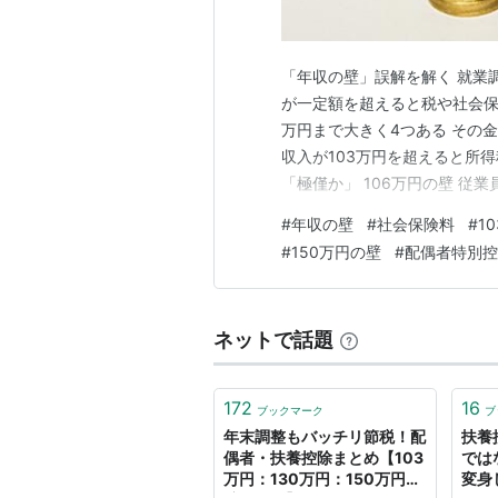
「年収の壁」誤解を解く 就業調
が一定額を超えると税や社会保険
万円まで大きく4つある その金
収入が103万円を超えると所
「極僅か」 106万円の壁 従
が発生 手取りは減るが将来の
#
年収の壁
#
社会保険料
#
1
が、サポートは充実する」 13
#
150万円の壁
#
配偶者特別控
養対象外になり…
ネットで話題
172
16
ブックマーク
ブ
年末調整もバッチリ節税！配
扶養
偶者・扶養控除まとめ【103
では
万円：130万円：150万円の
変身し