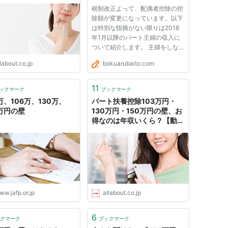
ut
税制改正よって、配偶者控除の控
除額が変更になっています。以下
は特別な指摘がない限りは2018
年1月以降のパート主婦の収入に
ついて紹介します。 主婦をしな
がら、パートとして働きに出て家
labout.co.jp
bokuarubaito.com
計を助けている方も多いかと思い
ます。実際に共働き世帯と専業主
婦世帯とでは前者の方が統計的に
11
ックマーク
ブックマーク
多くなっています。 そんな主婦
万、106万、130万、
パート扶養控除103万円・
の...
0万円の壁
130万円・150万円の壁、お
得なのは年収いくら？【動画
で解説】 [仕事・給与] All
About
w.jafp.or.jp
allabout.co.jp
6
クマーク
ブックマーク