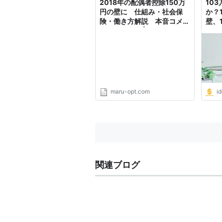
2018年の配偶者控除150万
10
円の壁に 仕組み・社会保
か？
険・働き方解説 本音コメン
壁、
ト参照記事付 | ５０代サラリ
せて
ーマン ～中高年お悩み解決
のヒント～
maru-opt.com
i
関連ブログ