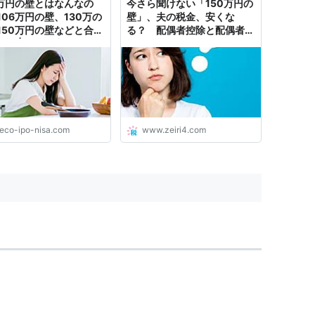
3万円の壁とはなんなの
今さら聞けない「150万円の
106万円の壁、130万の
壁」、夫の税金、安くな
150万円の壁などと合わ
る？ 配偶者控除と配偶者特
解説 | お金に生きる
別控除
deco-ipo-nisa.com
www.zeiri4.com