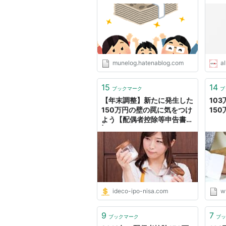
壁とは？】 - むねろぐ
Abo
munelog.hatenablog.com
al
15
14
ブックマーク
ブ
【年末調整】新たに発生した
103
150万円の壁の罠に気をつけ
15
よう【配偶者控除等申告書】
| お金に生きる
ideco-ipo-nisa.com
ww
9
7
ブックマーク
ブッ