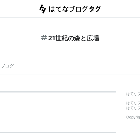
21世紀の森と広場
連ブログ
はてな
はてな
はてな
Copyrig