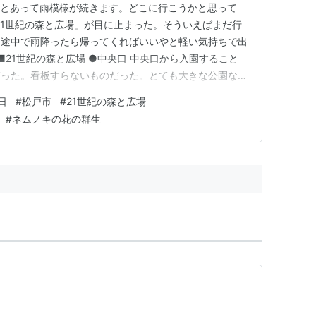
時期とあって雨模様が続きます。どこに行こうかと思って
、「21世紀の森と広場」が目に止まった。そういえばまだ行
て途中で雨降ったら帰ってくればいいやと軽い気持ちで出
■21世紀の森と広場 ●中央口 中央口から入園すること
だった。看板すらないものだった。とても大きな公園なの
るのかなと思っていたがあまりのシンプルさにビックリし
日
#
松戸市
#
21世紀の森と広場
」というオブジェがお出迎え。 最初に見えるのは「光と
#
ネムノキの花の群生
●水と…