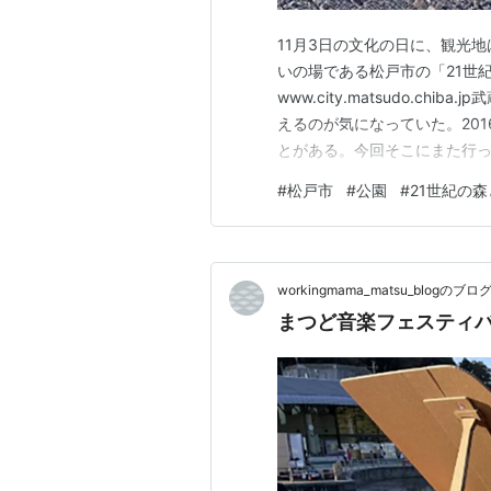
11月3日の文化の日に、観光
いの場である松戸市の「21世
www.city.matsudo.c
えるのが気になっていた。20
とがある。今回そこにまた行っ
ろ。このあたりの台地が侵食
#
松戸市
#
公園
#
21世紀の
という溜池とその上流の湿地
園の需要は高まり、湿地帯を埋
workingmama_matsu_blogのブロ
まつど音楽フェスティバ