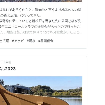
地は混むであろうからと、観光地と言うより地元の人の憩
紀の森と広場」に行ってきた。
hiba.jp武蔵野線に乗っていると新松戸を過ぎた先に公園と橋が見
16年にニッコールクラブの撮影会があったので行ったこ
た。場所は新八柱駅で降りて北に15分程度歩いたとこ
されてできた谷戸を公園にしてある。もともとは千駄堀池
森と広場
#
アケビ
#
湧水
#
谷頭侵食
帯だったようで、下流の都市化で農業用水の需要が減り公
め立てて公園にしたよ…
•
グ
3年前
ル2023