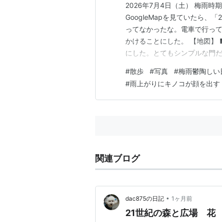
2026年7月4日（土） 梅雨
GoogleMapを見ていたら
ってなかったな。電車で行っ
かけることにした。 【地図】 
にした。とてもシンプルな門
で大きなお出迎えの看板があ
#
散歩
#
写真
#
梅雨鬱陶しい
た。 門をくぐると「森の仲間
#
雨上がりにキノコが顔を出す
風の広場」の芝生広場です。 
関連ブログ
•
dac875の日記
1ヶ月前
21世紀の森と広場 花