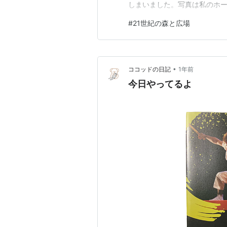
しまいました。写真は私のホ
止していたものです。無料サー
#
21世紀の森と広場
紀の森と広場の画像をクリック
マホで表示するの、ちょっと不
•
ココッドの日記
1年前
今日やってるよ