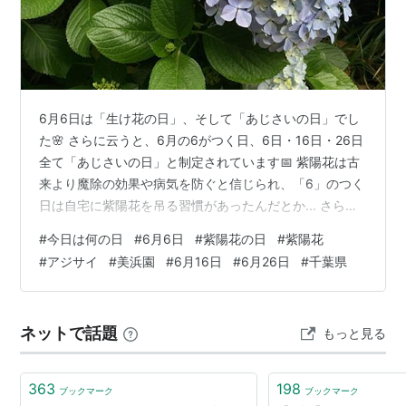
出来事
誕生花
6月6日は「生け花の日」、そして「あじさいの日」でし
カモミール 苦難に耐える
た🌸 さらに云うと、6月の6がつく日、6日・16日・26日
参照
全て「あじさいの日」と制定されています📅 紫陽花は古
来より魔除の効果や病気を防ぐと信じられ、「6」のつく
6月16日 - Wikipedia
日は自宅に紫陽花を吊る習慣があったんだとか... さらに
6月16日 今日は何の日〜毎日が記念日〜
「6」が2つ並ぶ6月6日は魔除けの意味と、この時期は紫
#
今日は何の日
#
6月6日
#
紫陽花の日
#
紫陽花
陽花が見頃なことに由来しているそうです。 梅雨入り前
http://www.d4.dion.ne.jp/~warapon/data00/birth-
#
アジサイ
#
美浜園
#
6月16日
#
6月26日
#
千葉県
後は晴れたり曇ったりと落ち着かない空模様ながら終始
0616.htm
変わらないのはモワッと蒸し暑いこと💦 ついつい籠城の
http://www.d4.dion.ne.jp/~warapon/data04/death
予定を立てがちですが...この時季こそは雨天を楽しむつ
-0616.htm
ネットで話題
もっと見る
もりで出かけたいところ、紫陽花の名所を一つ紹介した
http://www.d4.dion.ne.jp/~warapon/data02/media
いと思います… と…
-0616.htm
363
198
ブックマーク
ブックマーク