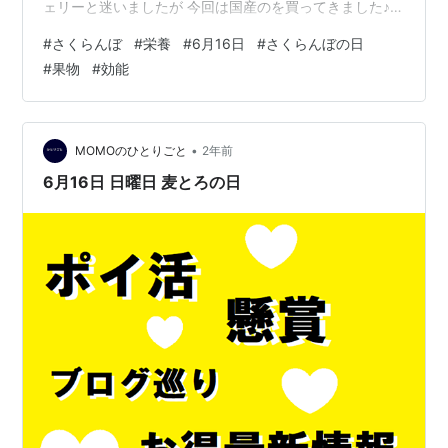
ェリーと迷いましたが 今回は国産のを買ってきました♪
こんなに小さくて可愛らしい上 プリンの上や クリームソ
#
さくらんぼ
#
栄養
#
6月16日
#
さくらんぼの日
ーダのアイスの上に ちょこんと乗っているだけで なぜあ
#
果物
#
効能
んなにも ワクワク感を与えてくれるのか！(笑) 皆さんは
先に食べる派ですか？ 最後に食べる派ですか？ 私は最初
に食べちゃいます。(*´ω｀*) < 本題ですが 「さくらん
ぼ」には どんな栄養素が含まれているのか 調べてみま…
•
MOMOのひとりごと
2年前
6月16日 日曜日 麦とろの日