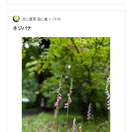
月16日は「和菓子の日」なのです😲 日付は毎度お馴染み
の語呂合わせに非ず... さかのぼること848年の夏(承和15
年・嘉祥元年)📅 仁明天皇の御神託に基づき、6月16日に
•
月に叢雲 花に嵐
1年前
16の数に因…
ネジバナ