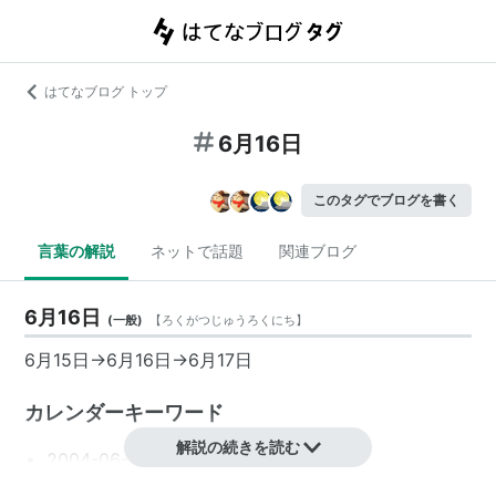
はてなブログ トップ
6月16日
このタグでブログを書く
言葉の解説
ネットで話題
関連ブログ
6月16日
(
一般
)
【
ろくがつじゅうろくにち
】
6月15日
→
6月16日
→
6月17日
カレンダーキーワード
解説の続きを読む
2004-06-16
2005-06-16