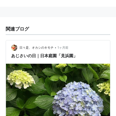
2006-06-16
2007-06-16
2008-06-16
関連ブログ
2009-06-16
記念日
•
日々是、オカシのキモチ
1ヶ月前
麦とろの日
あじさいの日｜日本庭園「見浜園」
誕生
著名人
1939年 山本晋也 （映画監督）
フィクション
はてなダイアラー・はてなスタッフ
没