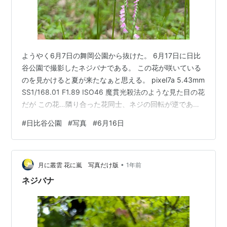
ようやく6月7日の舞岡公園から抜けた。 6月17日に日比
谷公園で撮影したネジバナである。 この花が咲いている
のを見かけると夏が来たなぁと思える。 pixel7a 5.43mm
SS1/168.01 F1.89 ISO46 魔貫光殺法のような見た目の花
だが この花…隣り合った花同士、ネジの回転が逆であ
る。 なぜそうなるかはわかっていないそうである。 こと
#
日比谷公園
#
写真
#
6月16日
によると右巻きと左巻き…どちらが生存に適しているか
検証中なのかもしれない。 …たぶん花が多い方が生存に
適している… この写真…久々にRICOHのコンバージョン
•
レンズGT-1を使用している。 GT-1はかつてのGR
月に叢雲 花に嵐 写真だけ版
1年前
DIGITALやGX200で使用…
ネジバナ