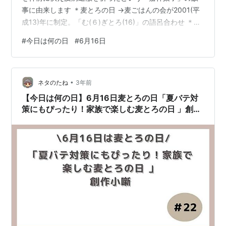
事に由来します ＊麦とろの日 →麦ごはんの会が2001(平
成13)年に制定。「む(６)ぎとろ(16)」の語呂合わせ ＊無
重力の日 →地下無重力実験センターがある北海道上砂川
#
今日は何の日
#
6月16日
町が1991(平成3)年3月に制定 「む(6)じゅう(10)りょく
(6)」の語呂合せ ＊ケーブルテレビの日 →郵政省が1991
年に制定 1972年のこの日に有線テレビジョン放送法が成
•
立したことを記念 ＊家庭裁判所創立記念日 →1949(昭和
ネタのたね
3年前
24)年、家庭裁判所が…
【今日は何の日】6月16日麦とろの日「夏バテ対
策にもぴったり！家族で楽しむ麦とろの日 」創作
小噺