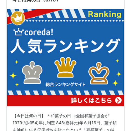
【今日は何の日】 ＊和菓子の日 →全国和菓子協会が
1979(昭和54)年に制定 848(嘉祥元)年６月16日、菓子類
を神前に供え疫病退散を祈ったという「嘉祥菓子」の故