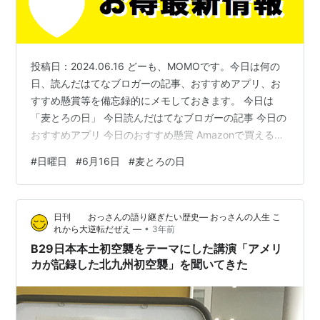
投稿日：2024.06.16 どーも、MOMOです。今日は何の
日、読んだはてなブロガーの記事、おすすめアプリ、お
すすめ懸賞等を備忘録的にメモしておきます。 今日は
「麦とろの日」 今日読んだはてなブロガーの記事 今日の
おすすめアプリ 今日のおすすめ懸賞 Amazonで買えるお
すすめ商品 今日は「麦とろの日」 6月16日は、麦とろの
#
日曜日
#
6月16日
#
麦とろの日
日らしいです。日付は「むぎ（6）とろ（16）」（麦と
ろ）と読む語呂合わせから麦とろの食材などを手がける
「株式会社はくばく」が制定しました。「麦とろごは
日刊 おっさんの語り継ぎたい歴史― おっさんの人生 こ
ん」の美味しさや栄養バランスの良さを多くの人に知っ
•
れから大逆転だぜえ ―
3年前
てもらうことが目的です。 浅草むぎとろ「味付とろろ」1
B29日本本土初空襲をテーマにした講演「アメリ
パック（4食入り…
カが記録した北九州初空襲」を聞いてきた