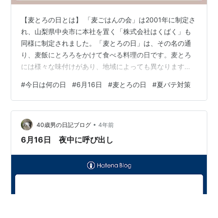
【麦とろの日とは】 「麦ごはんの会」は2001年に制定さ
れ、山梨県中央市に本社を置く「株式会社はくばく」も
同様に制定されました。「麦とろの日」は、その名の通
り、麦飯にとろろをかけて食べる料理の日です。麦とろ
には様々な味付けがあり、地域によっても異なります。
麦にはビタミンB類やミネラルが豊富に含まれており、麦
#
今日は何の日
#
6月16日
#
麦とろの日
#
夏バテ対策
とろごはんとして食べることでこれらの成分を効率的に
摂取することができます。夏バテ対策にも適していると
言えます。この記念日は、多くの人に麦とろごはんの美
•
味しさと栄養バランスの良さを広めることを目的として
40歳男の日記ブログ
4年前
います。 「夏バテ対策にもぴったり！家族で楽しむ麦と
6月16日 夜中に呼び出し
ろの日 」 パパ：おーい、ママ！今日は「…