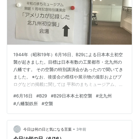
1944年（昭和19年）6月16日、B29による日本本土初空
襲が起きました。目標は日本有数の工業都市・北九州の
八幡です。 その空襲の特別講演会があったので聞いてき
ました。 ※なお、後援会の模様や展示物の撮影およびブ
ログなどの掲載に関しては 平和のまちミュージアム、お
よび工藤洋三氏より許可を頂いています。 講演をしたの
#
6月16日
#
B29
#
B29日本本土初空襲
#
北九州
は、空襲戦災を記録する会全国連絡会議事務局長の工藤
#
八幡製鉄所
#
空襲
洋三先生です。 今回は、講演会で聞いた情報を盛り込み
ながらB29の日本本土初空襲をみてみます。 （B29日本
本土初空襲は中国大陸から出撃） B29の日本初空襲、そ
れは中国大陸の奥地・成都からの出撃でした。B29によ
•
今日は何の日と気になる言葉
3年前
る日本本土空襲は、…
今日は何の日（6/16）