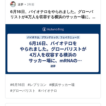
•
迷夢
2年前
6月16日、バイオテロをやられました。グローバ
リストが4万人を収容する横浜のサッカー場に、
mRNAの生物学的津波、感染を広げる【レプリコ
ン】を解き放ちました。それを実行するためニコ
ニコ動画が使えないようにし、FF14のCMにヒカ
キンというヤツを使いはじめた可能性。在日三世
の吉田直樹は西村ひろゆきらと親しい。
#
6月16日
#
レプリコン
#
横浜サッカー場
#
グローバリスト
#
バイオテロ