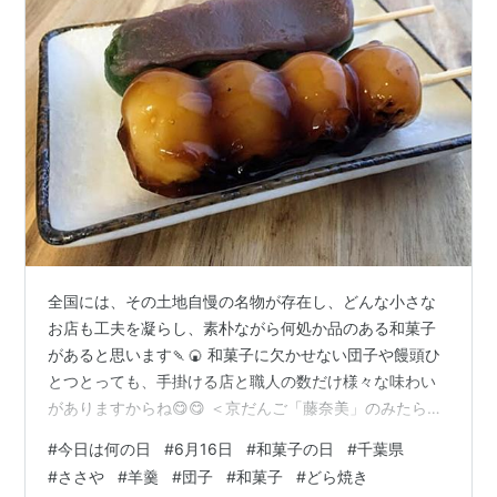
全国には、その土地自慢の名物が存在し、どんな小さな
お店も工夫を凝らし、素朴ながら何処か品のある和菓子
があると思います🍡🍘 和菓子に欠かせない団子や饅頭ひ
とつとっても、手掛ける店と職人の数だけ様々な味わい
がありますからね😋😋 ＜京だんご「藤奈美」のみたらし
団子＞ その大きな要因の一つが餡のつくり方＝製餡なん
#
今日は何の日
#
6月16日
#
和菓子の日
#
千葉県
ですが... こんな話を書き始めたら無性に餡子が食べたく
#
ささや
#
羊羹
#
団子
#
和菓子
#
どら焼き
なるワケでして💦 ＜大阪「一久」のからいも餅＞ 本日6