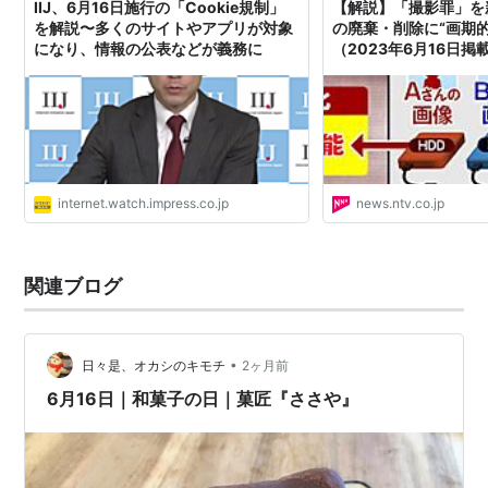
IIJ、6月16日施行の「Cookie規制」
【解説】「撮影罪」を
*
リスト
：
リスト::○月○日
を解説〜多くのサイトやアプリが対象
の廃棄・削除に“画期
になり、情報の公表などが義務に
（2023年6月16日
NEWS NNN
internet.watch.impress.co.jp
news.ntv.co.jp
関連ブログ
•
日々是、オカシのキモチ
2ヶ月前
6月16日｜和菓子の日｜菓匠『ささや』