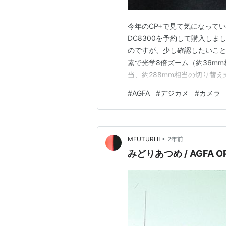
今年のCP+で見て気になっていたコ
DC8300を予約して購入し
のですが、少し確認したいことが
素で光学8倍ズーム（約36mm相
当、約288mm相当の切り替
いう珍しい仕様です。 背面 
#
AGFA
#
デジカメ
#
カメラ
の前に必ずテスト撮影をして
したのでしょ…
•
MEUTURI Ⅱ
2年前
みどりあつめ / AGFA OP