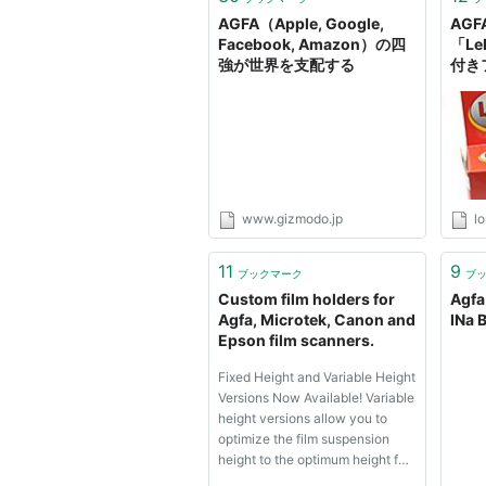
AGFA（Apple, Google,
AG
Facebook, Amazon）の四
「L
強が世界を支配する
付き
に！ 
www.gizmodo.jp
l
11
9
ブックマーク
ブ
Custom film holders for
Agfa
Agfa, Microtek, Canon and
INa 
Epson film scanners.
Fixed Height and Variable Height
Versions Now Available! Variable
height versions allow you to
optimize the film suspension
height to the optimum height for
your particular scanner's optics.