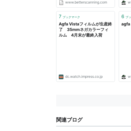
www.betterscanning.com
w
See the Variable Height
Advantage! Click HERE For
Comparison Examples
7
6
ブックマーク
ブ
***NEW*** Due to numerous
Agfa Vistaフィルムが生産終
agfa
requests ...
了 35mmネガカラーフィ
ルム 4月末が最終入荷
dc.watch.impress.co.jp
w
関連ブログ