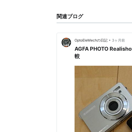
し
アグフア・ゲバルト
社となった。
1981年、ドイツの総合化学薬品メー
関連ブログ
1999年、株式を上場して、
バイエ
2004年11月、カメラ部門について
で撤退した。
アグフア・フォト[]社
•
OptoEleMechの日記
3ヶ月前
を申請
、企業再建の道を探ることに
AGFA PHOTO Real
較