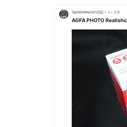
•
OptoEleMechの日記
4ヶ月前
AGFA PHOTO Realish