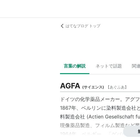
はてなブログ トップ
言葉の解説
ネットで話題
関
AGFA
(
サイエンス
)
【
あぐふあ
】
ドイツの化学薬品メーカー。
アグフ
1867年、
ベルリン
に染料製造会社
料製造会社 (
Actien Gesellschaft fu
現像薬品製造、フィルム製造など業
1964年、
ベルギー
、「
ゲバルト写