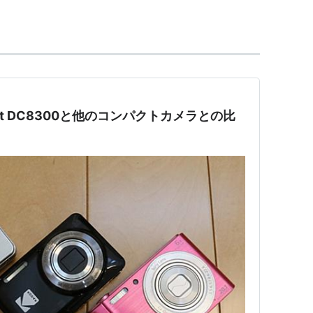
カー[[バイエル]]社の子会社となった。
ルグループ
から離れた。
は
アグフア・フォト
社（
Agfa-Photo
）に引き継ぐ形
は2005年5月27日に独ケルンの裁判所に
破産手続き
なる。
ishot DC8300と他のコンパクトカメラとの比