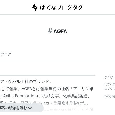
AGFA
連ブログ
はてな
ア・ゲバルト
社の
ブランド
。
はてな
として創業。
AGFA
とは創業当初の社名「アニリン染
はてな
r Anilin Fabrikation
)」の頭文字。化学薬品製造、
Copyrig
務を拡大。普及クラスのカメラ製造も手掛けた。
解説の続きを読む
真製造社
(Gevaert Photo-Producten N.V.
)」と合併