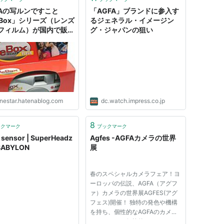
FAの写ルンですこと
「AGFA」ブランドに参入す
eBox」シリーズ（レンズ
るジェネラル・イメージン
フィルム）が国内で販売
グ・ジャパンの狙い
- HHS
onestar.hatenablog.com
dc.watch.impress.co.jp
8
ックマーク
ブックマーク
 sensor | SuperHeadz
Agfes -AGFAカメラの世界
BABYLON
展
春のスペシャルカメラフェア！ヨ
ーロッパの伝説、AGFA（アグフ
ァ）カメラの世界展AGFES(アグ
フェス)開催！ 独特の発色や機構
を持ち、個性的なAGFAのカメラ
ヨーロッパの伝統的フィルムメー