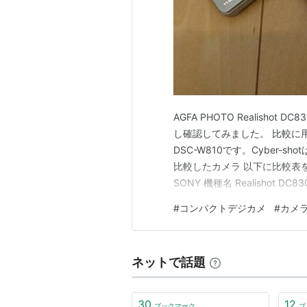
AGFA PHOTO Realish
し確認してみました。 比較に用いたのは
DSC-W810です。Cyber-
比較したカメラ 以下に比較表を載
SONY 機種名 Realishot DC83
年4月4日 2022年8月5日 201
#
コンパクトデジカメ
#
カメ
ネットで話題
30
12
ブックマーク
ブ