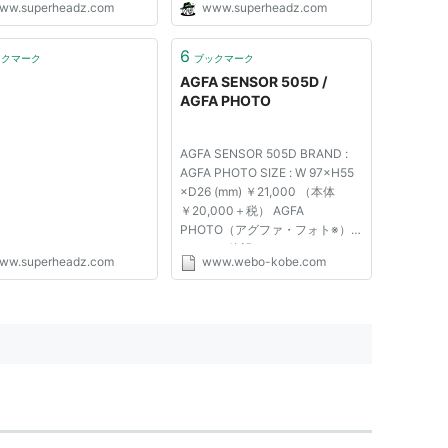
ww.superheadz.com
www.superheadz.com
カーとして知られるAGFAは、個
性的なカメラメーカーとしても、
その名を世界のマニアに知らしめ
6
ックマーク
ブックマーク
ています。AGFA社が作った名作
AGFA SENSOR 505D /
カメラ...
AGFA PHOTO
AGFA SENSOR 505D BRAND :
AGFA PHOTO SIZE : W 97×H55
×D26 (mm) ￥21,000 （本体
￥20,000＋税） AGFA
PHOTO（アグファ・フォト※）
による、待望のデジタルカメラで
ww.superheadz.com
www.webo-kobe.com
す。 デジタルの手軽さに、AGFA
フィルムのエッセンスが加わった
オススメのカメラです。 リバー
サルを思わせる描写 このカメラ
で撮影した写真はAGFAのフィ...