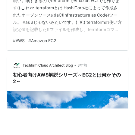
眠い。眠すぎるのでterraformでAmazon EC2でも作りま
す((-_-)zzz terraformとは HashiCorp社によって作成さ
れたオープンソースのIaC(Infrastracture as Code)ツー
ル。 ※as aじゃないみたいです。( ;∀;) terraformの使い方
設定値を記載したtfファイルを作成し、terraformコマン
ドで各リソースの作成を行う。 やること AWS
#
AWS
#
Amazon EC2
CloudShellにterraformをインストールし、EC2インスタ
ンスを作成する。 前提 事前にAWS VPC、Subnet、
SecurityGroup、KeyPairが作成されて…
•
Techfirm Cloud Architect Blog
3年前
初心者向けAWS解説シリーズ～EC2とは何かその
2～