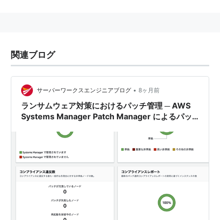
タンスと呼ばれる）を構築、運用できる。
比較的安価にデータセンター環境を利用できることか
ら、多くのWebサービス等で利用されている。
Amazon EC2の利用は有料である。課金は、インスタン
関連ブログ
スの実行時間及びデータ転送量に応じて行われる。
News
•
サーバーワークスエンジニアブログ
8ヶ月前
米アマゾン、クラウドサービス「EC2」を無料提供……
ランサムウェア対策におけるパッチ管理 ─ AWS
ユーザー層拡大へ本腰 2010年10月22日(金）
Systems Manager Patch Manager によるパッ
チ適用とパッチコンプライアンスの可視化