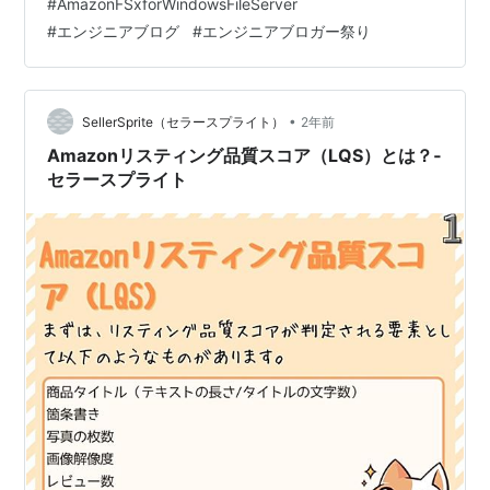
#
AmazonFSxforWindowsFileServer
20分の持ち時間で発表しました。新入社員の方々や先輩
#
エンジニアブログ
#
エンジニアブロガー祭り
社員の発表を聞いて、自分には思いつかなかったテーマ
もあり、とても勉強になりました。 チーム内で、せっか
くなら調べたことをブログにまとめてみては？というこ
とになり、今回こちらの記事を書くこととな…
•
SellerSprite（セラースプライト）
2年前
Amazonリスティング品質スコア（LQS）とは？‐
セラースプライト