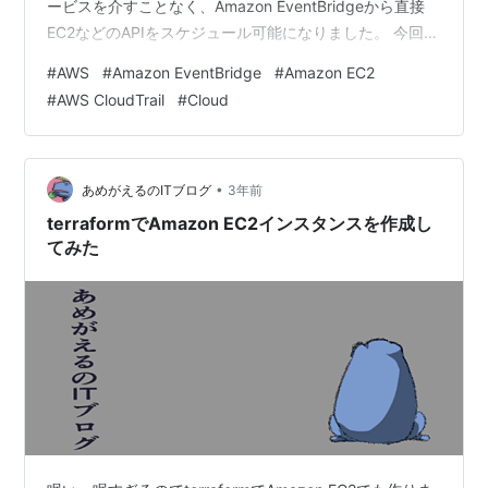
ービスを介すことなく、Amazon EventBridgeから直接
EC2などのAPIをスケジュール可能になりました。 今回は
Amazon EventBridgeのスケジューラ機能について、概要
#
AWS
#
Amazon EventBridge
#
Amazon EC2
やユースケース、設定方法についてご紹介します！
#
AWS CloudTrail
#
Cloud
Amazon EventBridgeとは なぜEC2の自動起動/停止設
定？ スケジューラ機能によるEC2自動起動/停止設定の構
成の変化 設定方法 IAMポリシーの作成 実行ロールの…
•
あめがえるのITブログ
3年前
terraformでAmazon EC2インスタンスを作成し
てみた