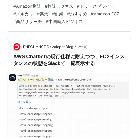
うに 各詳しい情報＞＞＞【EC業界情報】週間ニュースま
#
Amazon物販
#
物販ビジネス
#
セラースプライト
とめ（2025-01-30） | SellerSprite セラースプライト拡
#
メルカリ
#
楽天
#
副業
#
おすすめ
#
Amazon EC2
張機能-ご利用ガイド：セラースプライト拡張機能-ご利
#
商品リサーチ
#
中国輸入ビジネス
用ガイド ★120万人が使っているセラースプライト
Amazonキーワード最適化、ビックデータを用いた 商品
リサーチ分析…
•
ENECHANGE Developer Blog
2年前
AWS Chatbotの現行仕様に耐えつつ、EC2インス
タンスの状態をSlackで一覧表示する