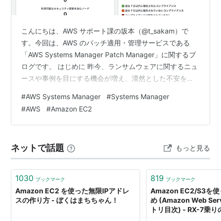
こんにちは、AWS サポート課の坂本（@t_sakam）で
す。今回は、AWS のパッチ適用・管理サービスである
「AWS Systems Manager Patch Manager」に関するブ
ログです。 はじめに 昨今、ランサムウェアに関するニュ
ースや事例を目にする機会が増え、漠然とした不安を感
じている方もいらっしゃるのではないでしょうか。 一般
#
AWS Systems Manager
#
Systems Manager
的にランサムウェアというと、ゼロデイ脆弱性や高度な
#
AWS
#
Amazon EC2
標的型攻撃が連想されがちですが、以下のセキュリティ
関連ベンダー各社が公開しているレポートを見ると、そ
れだけが侵入経路というわけではないことがわかりま
ネットで話題
もっと見る
す。 ivanti 社のレポートによると、ランサムウェア…
1030
819
ブックマーク
ブックマーク
Amazon EC2 を使った無限IPアドレ
Amazon EC2/S3を
スの作り方 - ぼくはまちちゃん！
め (Amazon Web S
トリ目次) - RX-7