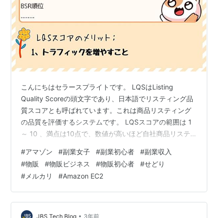
こんにちはセラースプライトです。 LQSはListing
Quality Scoreの頭文字であり、日本語でリスティング品
質スコアとも呼ばれています。これは商品リスティング
の品質を評価するシステムです。 LQSスコアの範囲は 1
～ 10 、満点は10点で、数値が高いほど自社商品リステ
ィングが高品質であるとみなされます。低い場合は商品
#
アマゾン
#
副業女子
#
副業初心者
#
副業収入
転換率やトラフィックの低下につながるリスクがありま
#
物販
#
物販ビジネス
#
物販初心者
#
せどり
す！ もし自社商品のトラフィックを増やしたいなら、ぜ
#
メルカリ
#
Amazon EC2
ひ「リスティング品質スコア」を重視してください！ 詳
しくはこちらへListing品質スコアについての解析
|SellerSprite セラースプライト拡張機能-ご…
•
JBS Tech Blog
3年前