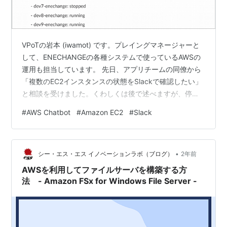
VPoTの岩本 (iwamot) です。プレイングマネージャーと
して、ENECHANGEの各種システムで使っているAWSの
運用も担当しています。 先日、アプリチームの同僚から
「複数のEC2インスタンスの状態をSlackで確認したい」
と相談を受けました。くわしくは後で述べますが、停止
中の開発サーバをぱっと探せるようにしたいとの要望で
#
AWS Chatbot
#
Amazon EC2
#
Slack
す。 AWS Chatbotを使えば簡単だろうと軽く引き受けた
ものの、現状のAWS Chatbotにはいくつかの制約があ
り、ちょっと手こずりました。 今回の記事では、AWS
•
Chatbotに現状どのような制約があり、どう対処したのか
シー・エス・エス イノベーションラボ（ブログ）
2年前
書いてみます。
AWSを利用してファイルサーバを構築する方
法 - Amazon FSx for Windows File Server -