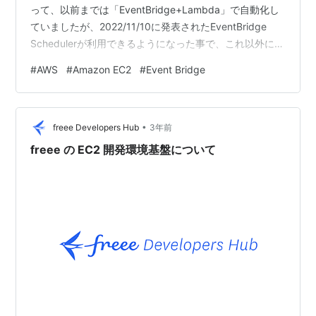
って、以前までは「EventBridge+Lambda」で自動化し
ていましたが、2022/11/10に発表されたEventBridge
Schedulerが利用できるようになった事で、これ以外にも
様々なリソースの自動停止が可能となりました。 本記事
#
AWS
#
Amazon EC2
#
Event Bridge
では、EC2を平日の日中だけ稼働させる方法を紹介しま
す。 EventBridge Schedulerとは 概要 料金 設定方法
IAMポリシー作成 IAMロール作成 EventBridge
•
Schedulerのスケジュール作成 EC2起動用スケジュー…
freee Developers Hub
3年前
freee の EC2 開発環境基盤について