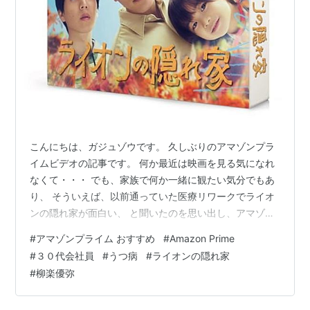
こんにちは、ガジュゾウです。 久しぶりのアマゾンプラ
イムビデオの記事です。 何か最近は映画を見る気になれ
なくて・・・ でも、家族で何か一緒に観たい気分でもあ
り、 そういえば、以前通っていた医療リワークでライオ
ンの隠れ家が面白い、 と聞いたのを思い出し、アマゾン
プライムで観てみることにしました。 （何と今なら見放
#
アマゾンプライム おすすめ
#
Amazon Prime
題で全話見ることができます。） そして、最終回を観終
#
３０代会社員
#
うつ病
#
ライオンの隠れ家
えて、ちゃっかりライオンの隠れ家ロスに浸っていま
#
柳楽優弥
す。 では、行ってみましょう！