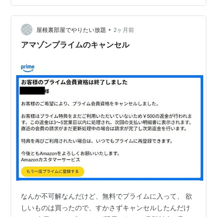
とTBSの名作が公開されるとは知っていたけど昨日の続
きで「大豆田十和子～」を見ようと思っていたら、なん
と！！！ 「流星の絆」が配信されているじゃなデス
•
屋根裏部屋でやりたい放題
2ヶ月前
カ！！！！ www.tbs.co.jp 流星…
アマゾンプライムのキャンセル
なんか不可解なんだけど、無料でプライムに入って、 欲
しいものは買ったので、すかさずキャンセルしたんだけ