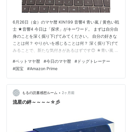
6月26日（金）のマヤ暦 KIN199 音響4 青い嵐 / 黄色い戦
士 ★音響4 今日は「探求」がキーワード。 まずは自分自
身のことを深く掘り下げてみてください。 自分の好きな
ことは何？ やりがいを感じることは何？ 深く掘り下げて
みることで、新たな気付きがあるはずです😊 ★青い嵐 嵐
のような変容のエネルギーが高い時です。 ポジティブな
#
ペットマヤ暦
#
今日のマヤ暦
#
ドッグトレーナー
気持ちでいると嵐の勢いで良い方向へ進みますが、ネガ
#
国宝
#
Amazon Prime
ティブでいるとそれも加速していくので要注意！ プライ
ドを捨てることで、理解者が格段に増えます。 そして、
理解者の存在は人生を豊かにしてくれます。 ★黄色い戦
士（13日間） とにかくチャレンジ！！ 自分のフィーリン
•
もるの読書感想ルーム
2ヶ月前
グ…
流星の絆～～～～☆彡