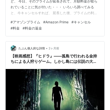
ど、 今日、そのプライムが延長されて、月額料金が取ら
れていることに気が付いた・・・ いろいろ調べてみる
と、今キャンセルすれば、 延長した後、プライムの利用
がないので月額料金は返金されるとのこと。 なんか制度
#
アマゾンプライム
#
Amazon Prime
#
キャンセル
が変わったのかねぇ・・・ それともキャンセルする際、
#
料金
#
料金の返金
何か手続きミスしたのかねぇ・・・ キャンセルをした記
憶があるけど、ボケたのか・・・ よくわからん。 とりあ
えず今回は返金の案内のメールも来たので大丈夫そう
だ。 今後、気をつけたいと思った次第。 【ＰＳ．】
•
たぶん個人的な詩情
2ヶ月前
20260610 プライムをキャンセ…
【映画感想】『ヒドラ』――孤島で行われる金持
ちによる人狩りゲーム。しかし島には伝説の大
蛇・ヒドラが潜んでおり――。色々惜しいが設定
は悪くないＢ級パニック。