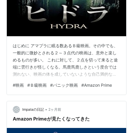
はじめに アマプラに眠る数あるＢ級映画。その中でも、
一般的に微妙とされる２～３点代の映画は、意外と楽し
めるものが多い。 これに対して、２点を切って来ると途
端に雲行きが怪しくなる。馬鹿馬鹿しさという度合では
測れない、映画の体を成していないような自己満的な作
品も多く、ただ時間だけが無為に流れていく。そんな作
#
映画
#
Ｂ級映画
#
パニック映画
#
Amazon Prime
品がこの点数ラインには多いのだ。 金持ちによる人間狩
りが行われる島で九つの頭を持つ化け物が暴れ回るとい
う最高のあらすじなのにレーティングが２を下回る映
•
画、『ヒドラ』を観ます。 pic.twitter.com/XpYb4IEU1s
Impalaの日記
2ヶ月前
— びねつ (@bine_tsu) May 30, 2026 ただ…
Amazon Primeが見たくなってきた