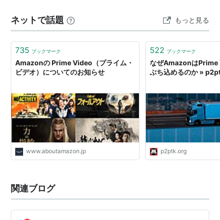
て、夏ソングだったの？ｗ 雰囲気で選…
ネットで話題
もっと見る
735
522
ブックマーク
ブックマーク
Amazonの Prime Video（プライム・
なぜAmazonはPrime
ビデオ）についてのお知らせ
ぶち込めるのか » p2ptk
www.aboutamazon.jp
p2ptk.org
関連ブログ