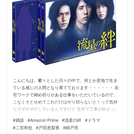
こんにちは。鬱々とした日々の中で、何とか意地で生き
ている感じの人間となり果てております・・・・・・ 在
宅ワークで締め切りがある仕事をいただいているので、
こなくそとせめてこれだけはやり切らないと！って気持
ちでポチポチしているんですけど 近所で工事が始まって
しまったのと、家族の生活音が聞こえるだけで動悸が止
#
雑談
#
Amazon Prime
#
流星の絆
#
ドラマ
まらなくなるので、映画とかドラマを見ながら仕事を進
#
二宮和也
#
戸田恵梨香
#
錦戸亮
めているんですけど アマゾンプライムで、6月から色々