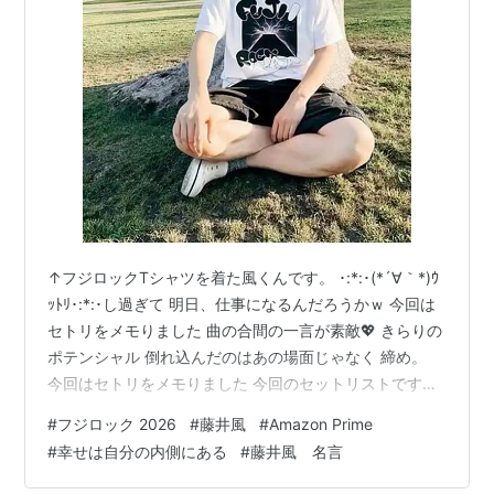
↑フジロックTシャツを着た風くんです。 ･:*:･(*´∀｀*)ｳ
ｯﾄﾘ･:*:･し過ぎて 明日、仕事になるんだろうかｗ 今回は
セトリをメモりました 曲の合間の一言が素敵💖 きらりの
ポテンシャル 倒れ込んだのはあの場面じゃなく 締め。
今回はセトリをメモりました 今回のセットリストです。
ガーデン まつり 何なんｗ もうええわ 死ぬのがいいわ
#
フジロック 2026
#
藤井風
#
Amazon Prime
You Love Like This きらり 花 Prema 満ちてゆく Okay
#
幸せは自分の内側にある
#
藤井風 名言
Goodbye Hachiko …と、なっております。 このフジロッ
クで、初めて知ったことがある。 「Love Like This」っ