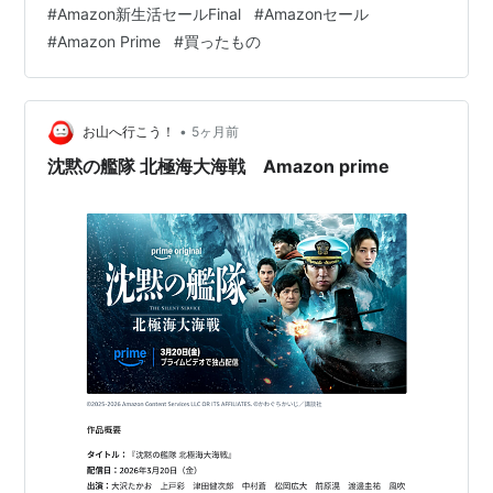
#
Amazon新生活セールFinal
#
Amazonセール
常会員はこちらから] Amazon.co.jp: Amazon Prime [学
#
Amazon Prime
#
買ったもの
生の方はこちらから] Amazon.co.jp: Prime Student - 学
生のためのお得なプログラム HUAWEI FreeBuds 6 車載
タブレットホルダー 電動ドライバー Levoitのフィルター
…
•
お山へ行こう！
5ヶ月前
沈黙の艦隊 北極海大海戦 Amazon prime