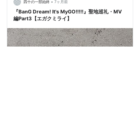
•
四十の一部始終
7ヶ月前
『BanG Dream! It's MyGO!!!!!』聖地巡礼・MV
編Part3【エガクミライ】
MyGO!!!!!とAve Mujicaの聖地巡礼記事のリストはこちら
へ。 『エガクミライ』のMVが公開されたのはまだまだ夏
の終わりが見えない2025年9月17日のことだった。定番
のロケ地としても知られる真名瀬バス停が映像の中で使
われていたので、MVのロケ地は葉山の辺りだろうという