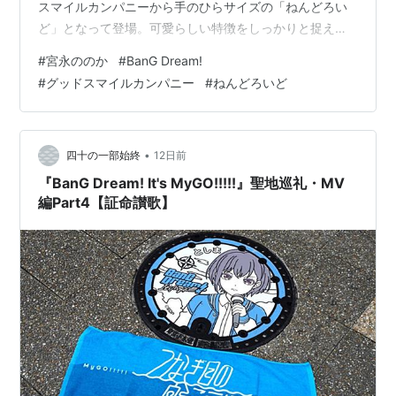
スマイルカンパニーから手のひらサイズの「ねんどろい
ど」となって登場。可愛らしい特徴をしっかりと捉えた
全高約100mmのデフォルメフィギュアです。付属のギタ
#
宮永ののか
#
BanG Dream!
ーやピックを組み合わせることで、作中のライブシーン
#
グッドスマイルカンパニー
#
ねんどろいど
や演奏姿を再現して楽しめます。ファン待望の立体化で
あり、コレクションに最適な一品です。
•
四十の一部始終
12日前
『BanG Dream! It's MyGO!!!!!』聖地巡礼・MV
編Part4【証命讃歌】