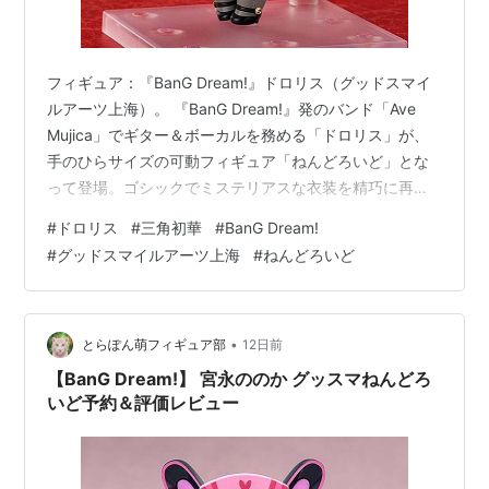
作詞：中村航 / 作曲：上松範康 / 編曲：藤間仁 /
歌：Poppin’Party
エンディングテーマ「キラキラだとか夢だとか 〜Sing
フィギュア：『BanG Dream!』ドロリス（グッドスマイ
Girls〜」
ルアーツ上海）。 『BanG Dream!』発のバンド「Ave
Mujica」でギター＆ボーカルを務める「ドロリス」が、
作詞：中村航 / 作曲・編曲：藤永龍太郎 / 歌：
手のひらサイズの可動フィギュア「ねんどろいど」とな
Poppin’Party
って登場。ゴシックでミステリアスな衣装を精巧に再現
し、劇中の雰囲気をそのまま落とし込んでいます。原型
リスト::アニメ作品//タイトル/は行
|
リスト::アニメ作
#
ドロリス
#
三角初華
#
BanG Dream!
制作は「千」が担当。付属する表情パーツやギター、象
品//2017年
#
グッドスマイルアーツ上海
#
ねんどろいど
徴的な仮面などの豊富なオプションパーツを組み合わせ
ることで、ステージ上での圧巻のパフォーマンスや様々
なシーンを手軽に再現して楽しめます。
•
とらぽん萌フィギュア部
12日前
【BanG Dream!】 宮永ののか グッスマねんどろ
いど予約＆評価レビュー