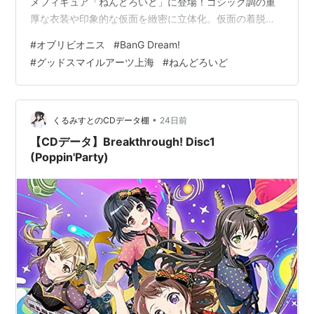
メフィギュア「ねんどろいど」に登場！ゴシック調の重
厚な衣装や印象的な仮面を緻密に立体化。仮面の着脱や
キーボードパーツの差し替えにより、ミステリアスな演
#
オブリビオニス
#
BanG Dream!
奏シーンから表情豊かな姿まで自由に楽しめます。世界
#
グッドスマイルアーツ上海
#
ねんどろいど
観を凝縮した逸品です。
•
くるみすとのCDデータ棚
24日前
【CDデータ】Breakthrough! Disc1
(Poppin'Party)