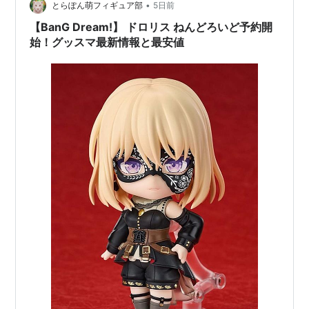
•
とらぽん萌フィギュア部
5日前
二十騎ひなこ：徳井青空
【BanG Dream!】 ドロリス ねんどろいど予約開
鰐部七菜：佐々木未来
始！グッスマ最新情報と最安値
奥沢美咲：黒沢ともよ
海野夏希：福圓美里
川端真結：本泉莉奈
森文華：朝日奈丸佳
青葉モカ：三澤紗千香
戸山香織：篠原恵美
山吹亘史：鈴木琢磨
山吹千紘：山下まみ
真次璃々子：儀武ゆう子
飯塚芳乃：依田菜津
主題歌
オープニングテーマ「ときめきエクスペリエンス！」