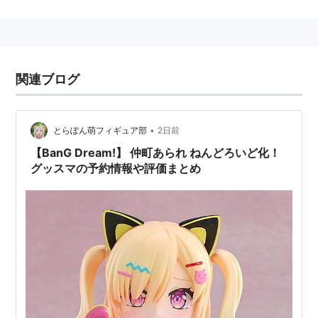
ト。月刊ブシロードで2015年から漫画とイラストの連
載が開始。戸山香澄（ギター＆ボーカル）と花園たえ
（ギター）、牛込りみ（ベース）、市ケ谷有咲（キーボ
ード）、山吹沙綾（ドラム）の5人のメンバーで構成さ
関連ブログ
れるガールズバンド「
Poppin’Party
」の活動を描く。キ
ャラクターと声優陣が連動して、ライブ活動などを行っ
ている。関連楽曲のプロデュースはElements Gardenが
•
とらぽん萌フィギュア部
2日前
担当。
【BanG Dream!】 仲町あられ ねんどろいど化！
グッスマの予約情報や評価まとめ
2017年3月16日、スマートフォン用ゲームアプリ『バン
ドリ！ ガールズバンドパーティ！』が配信開始。ゲー
ムでは「Poppin’Party」以外にも、「Roselia」
「Afterglow」「Pastel*Palettes」「ハロー、ハッピー
ワールド！」の4組のガールズバンドが登場する。
スタッフ