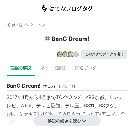
はてなブログ トップ
BanG Dream!
このタグでブログを書く
言葉の解説
ネットで話題
関連ブログ
BanG Dream!
(
アニメ
)
【
ばんどり
】
2017年1月から4月までTOKYO MX、KBS京都、サンテ
レビ、AT-X、テレビ愛知、テレ玉、BS11、BSフジ、
tvk、ミヤギテレビ他にて放送されていたTVアニメ。全
解説の続きを読む
13話。
ブシロードなどが展開するメディアミックスプロジェク