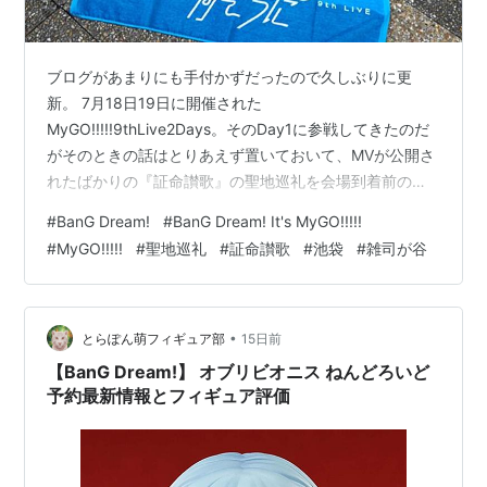
ブログがあまりにも手付かずだったので久しぶりに更
新。 7月18日19日に開催された
MyGO!!!!!9thLive2Days。そのDay1に参戦してきたのだ
がそのときの話はとりあえず置いておいて、MVが公開さ
れたばかりの『証命讃歌』の聖地巡礼を会場到着前の午
前中にやってきたのでそちらの話を先にする。 『証命讃
#
BanG Dream!
#
BanG Dream! It's MyGO!!!!!
歌』MVの間奏で写真が何枚か流れていくのだが、その場
#
MyGO!!!!!
#
聖地巡礼
#
証命讃歌
#
池袋
#
雑司が谷
所が非常に見覚えのある場所ばかりだったので、せっか
くだからライブの前に見てこようと思い立った。『証命
讃歌』はライブで初披露になるはずなのでそういう意味
でも先に見てきたらテンションが上がるに違いないし、
•
とらぽん萌フィギュア部
15日前
出てくる場所も一度『BanG Drea…
【BanG Dream!】 オブリビオニス ねんどろいど
予約最新情報とフィギュア評価