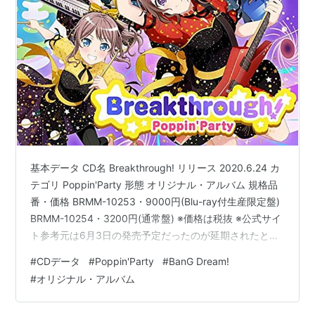
基本データ CD名 Breakthrough! リリース 2020.6.24 カ
テゴリ Poppin'Party 形態 オリジナル・アルバム 規格品
番・価格 BRMM-10253・9000円(Blu-ray付生産限定盤)
BRMM-10254・3200円(通常盤) ※価格は税抜 ※公式サイ
ト参考元は6月3日の発売予定だったのが延期されたとの
ことです。CD名はかなりシンプルですが、!付きの名前は
#
CDデータ
#
Poppin'Party
#
BanG Dream!
かなり少ないみたいです。 収録曲リスト
#
オリジナル・アルバム
1.Breakthrough! 2.NO GIRL NO CRY/Poppin'Party Ver.
3.イニシャル (『BanG Dream! 3rd Seaso…