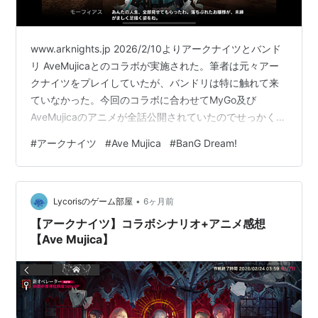
www.arknights.jp 2026/2/10よりアークナイツとバンド
リ AveMujicaとのコラボが実施された。筆者は元々アー
クナイツをプレイしていたが、バンドリは特に触れて来
ていなかった。今回のコラボに合わせてMyGo及び
AveMujicaのアニメが全話公開されていたのでせっかくの
機会にと見てみたのだが、 なんだったんだこれは、何を
#
アークナイツ
#
Ave Mujica
#
BanG Dream!
見ていたんだ…？ というのが見終わっての正直な感想で
ある。衝撃と困惑と僅かばかりの感動（？）のような何
かが入り混じった感情を抱いた。面白かったか、と問わ
•
れれば面白かった…と思って見ていたと思うのだが、ど
Lycorisのゲーム部屋
6ヶ月前
う面白いと思って見ていたのだろうか？息をつく間もな
【アークナイツ】コラボシナリオ+アニメ感想
い…
【Ave Mujica】