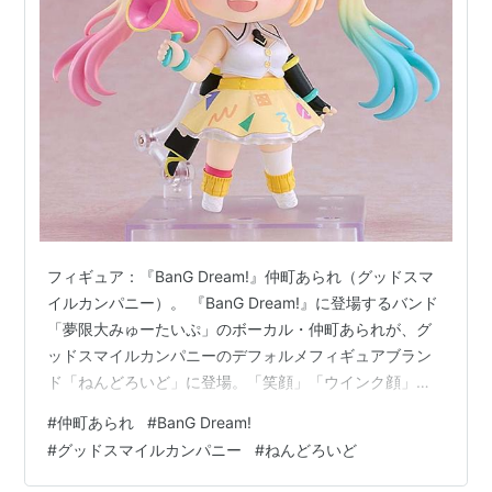
原作：ISSEN
製作総指揮：木谷高明
ストーリー原案：中村航
キャラクター原案：ひと和
監督：大槻敦史
シリーズ構成：綾奈ゆにこ
キャラクターデザイン：仁多マツコ
美術監督：Scott MacDonald
色彩設計：小島真喜子
フィギュア：『BanG Dream!』仲町あられ（グッドスマ
撮影監督：魚山真志
イルカンパニー）。 『BanG Dream!』に登場するバンド
CGIディレクター：松浦真也
「夢限大みゅーたいぷ」のボーカル・仲町あられが、グ
ッドスマイルカンパニーのデフォルメフィギュアブラン
編集：新見元希
ド「ねんどろいど」に登場。「笑顔」「ウインク顔」
音響監督：亀山俊樹
「泣き顔」の3種の表情パーツや「メガホンマイク」が付
音楽プロデューサー：上松範康、藤田淳平
#
仲町あられ
#
BanG Dream!
属し、彼女の喜怒哀楽豊かな魅力を緻密に再現。原型制
#
グッドスマイルカンパニー
#
ねんどろいど
音楽：Elements Garden（藤田淳平、藤間仁、藤永
作は七兵衛氏（松田モデル）、制作協力はねんどろんが
龍太郎）
担当しています。