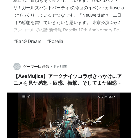
本日もご覧頂きありがとうございます。ガルパ(バンド
リ！ガールズバンドパーティ)の今回のイベントがRoselia
でびっくりしているせつなです。「Neuweltfahrt」二日
目の感想を書いていきたいと思います。 東京公演Day2
アンコールでの話 新情報 Roselia 10th Anniversary Best
Album「Lehre der Rose」 Roselia「Lehre der Rose」
#
BanG Dream!
#
Roselia
あとがき 東京公演Day2 ◆セットリスト◆ ・オープニン
グアクト：奈良育英高等学校 軽音楽部 M1. FRONTIER
FANTASIAM2. BLACK SHOUTM3. Determina…
•
ゲーマー回顧録
6ヶ月前
【AveMujica】アークナイツコラボきっかけにア
ニメを見た感想～困惑、衝撃、そしてまた困惑～