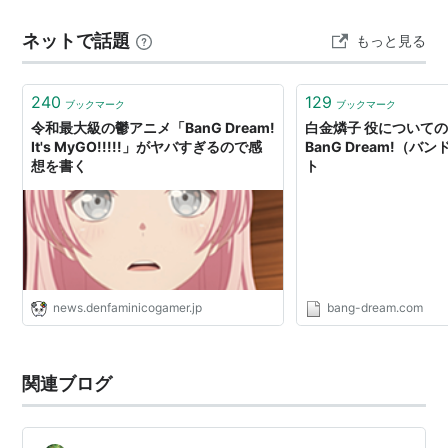
アニメーション制作：ISSEN × XEBEC
ネットで話題
もっと見る
製作：BanG Dream! Project（ブシロード、オーバー
ラップ、ブシロードミュージック、オー・エル・エ
ム、TOKYO MX、グッドスマイルカンパニー、ホリ
240
129
ブックマーク
ブックマーク
プロ）
令和最大級の鬱アニメ「BanG Dream!
白金燐子 役についての
It's MyGO!!!!!」がヤバすぎるので感
BanG Dream!（
想を書く
ト
キャスト
戸山香澄：愛美
花園たえ：大塚紗英
牛込りみ：
西本りみ
山吹沙綾：大橋彩香
news.denfaminicogamer.jp
bang-dream.com
市ヶ谷有咲：伊藤彩沙
都築詩船：小山茉美
関連ブログ
戸山明日香：尾崎由香
牛込ゆり：三森すずこ
鵜沢リィ：橘田いずみ