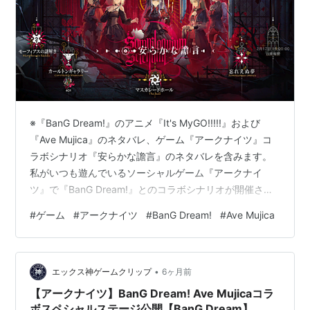
※『BanG Dream!』のアニメ『It's MyGO!!!!!』および
『Ave Mujica』のネタバレ、ゲーム『アークナイツ』コ
ラボシナリオ『安らかな譫言』のネタバレを含みます。
私がいつも遊んでいるソーシャルゲーム『アークナイ
ツ』で『BanG Dream!』とのコラボシナリオが開催され
ました。『安らかな譫言』は「やすらかなうわごと」と
#
ゲーム
#
アークナイツ
#
BanG Dream!
#
Ave Mujica
読むそうです。知りませんでした。 『BanG Dream!』に
ついては名前とガールズバンドの何かくらいの知識しか
なかったのですが、これを機にコラボシナリオを読む前
•
にアニメを観てきました。今回はアニメまで含めたコラ
エックス神ゲームクリップ
6ヶ月前
ボシナリオの感想についてあれこれ語ります。 …
【アークナイツ】BanG Dream! Ave Mujicaコラ
ボスペシャルステージ公開【BanG Dream】