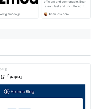
efficient and comfortable. Bean
is lean, fast and uncluttered. It
starts up quickly, has a live word
ww.gizmodo.jp
bean-osx.com
count, and is easy on the eyes.
Also, Bean is available free of
charge. Bean has some
limitations: it doesn...
1年前
は「papu」