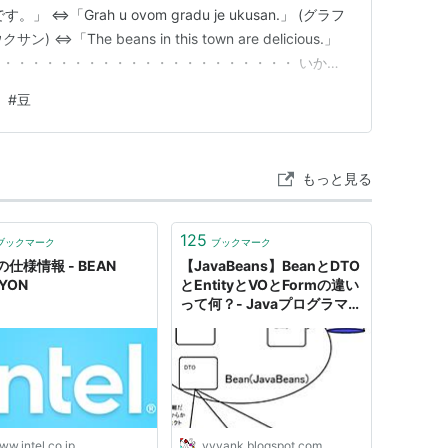
⇔「Grah u ovom gradu je ukusan.」 (グラフ
⇔「The beans in this town are delicious.」
・・・・・・・・・・・・・・・・・・・・・ いかが
事から去る前に、「まめ、ぐらふ」と、5回繰り返して発
#
豆
を…
もっと見る
125
ブックマーク
ブックマーク
仕様情報 - BEAN
【JavaBeans】BeanとDTO
YON
とEntityとVOとFormの違い
って何？- Javaプログラマー
のはしくれダイアリー
w.intel.co.jp
yyyank.blogspot.com