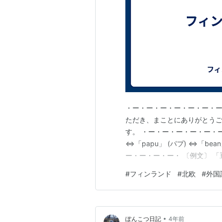
・ー・ー・ー・ー・ー・ー・ー
ただき、まことにありがとうご
す。 ・ー・ー・ー・ー・ー・
⇔「papu」 (パプ) ⇔「b
ー・ー・ー・ー・ 〔例文〕 「
papukeittoa.」 (テーン パプ
#
フィンランド
#
北欧
#
外国
ー・ー・ー・ー・ー・ー・ー・
⇔vihanne…
•
ぽんこつ日記
4年前