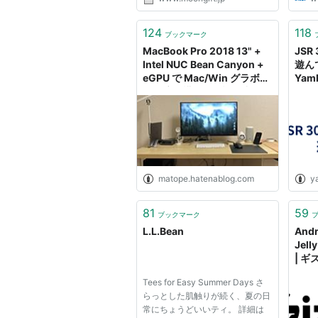
124
118
ブックマーク
MacBook Pro 2018 13" +
JSR 
Intel NUC Bean Canyon +
遊ん
eGPU で Mac/Win グラボ共
Yamk
有環境を構築した話 - 小野マ
トペの納豆ペペロンチーノ日
記
matope.hatenablog.com
y
81
59
ブックマーク
L.L.Bean
An
Jel
| 
Tees for Easy Summer Days さ
らっとした肌触りが続く、夏の日
常にちょうどいいティ。 詳細は