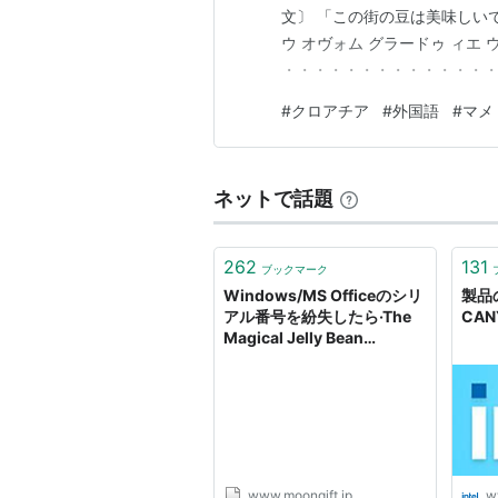
文〕 「この街の豆は美味しいです。」 
ウ オヴォム グラードゥ ィエ ウクサン) 
・・・・・・・・・・・・・・
でしたか？ では、この短い記
#
クロアチア
#
外国語
#
マメ
音してみてください。 次に目
ネットで話題
262
131
ブックマーク
Windows/MS Officeのシリ
製品の
アル番号を紛失したら·The
CAN
Magical Jelly Bean
Keyfinder MOONGIFT
www.moongift.jp
ww