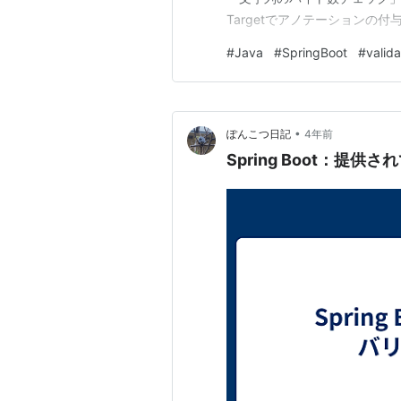
Targetでアノテーションの付与対
した場合、このアノテーション
#
Java
#
SpringBoot
#
valida
複数定義も可能。 @Retent
•
ぽんこつ日記
4年前
Spring Boot：提