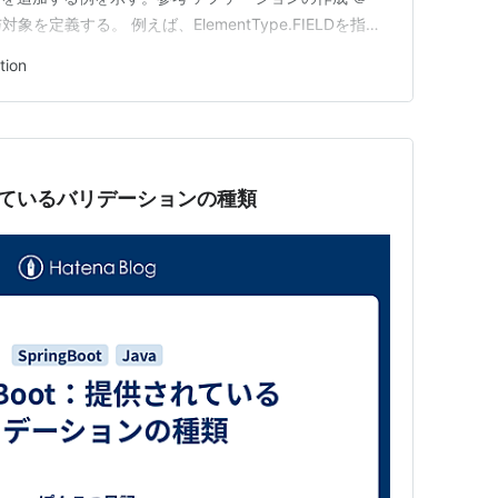
象を定義する。 例えば、ElementType.FIELDを指定
はフィールドにのみ付与可能となる。 コンマ区切りで
tion
ionでアノテーションが影響する範囲を定義する。 …
供されているバリデーションの種類