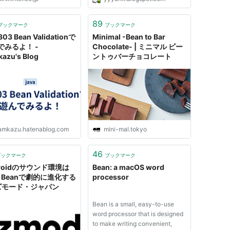
89
ブックマーク
ブックマーク
303 Bean Validationで
Minimal -Bean to Bar
でみるよ！ -
Chocolate- | ミニマル ビー
azu's Blog
ントゥバーチョコレート
amkazu.hatenablog.com
mini-mal.tokyo
46
ブックマーク
ブックマーク
droidのサウンド環境は
Bean: a macOS word
ly Beanで劇的に進化する
processor
ギズモード・ジャパン
Bean is a small, easy-to-use
word processor that is designed
to make writing convenient,