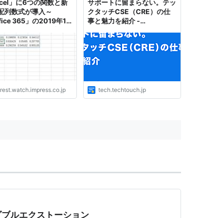
xcel」に6つの関数と新
サポートに留まらない。テッ
配列数式が導入～
クタッチCSE（CRE）の仕
fice 365」の2019年11
事と魅力を紹介 -
新／“CSE”配列数式は不
Techtouch Developers
、隣接した複数のセルに
Blog
を出力する“スピル”に慣
う
rest.watch.impress.co.jp
tech.techtouch.jp
ダブルエクストーション