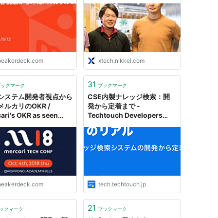
 CSE Engineer
peakerdeck.com
xtech.nikkei.com
31
ブックマーク
ブックマーク
システム開発者視点から
CSE内製ナレッジ検索：開
メルカリのOKR /
発から定着まで -
ari's OKR as seen
Techtouch Developers
 CSE Engineer
Blog
peakerdeck.com
tech.techtouch.jp
21
ックマーク
ブックマーク