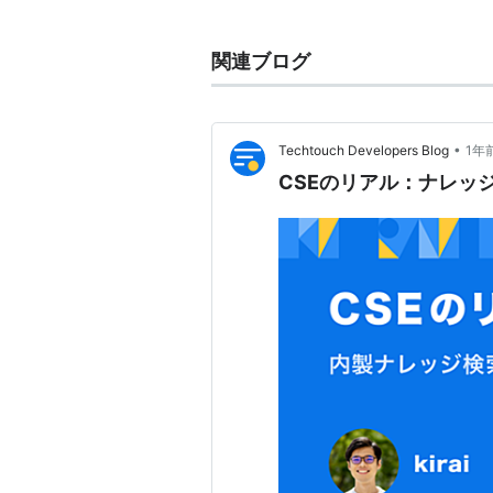
というコードを以下のように実行す
関連ブログ
tmp = 2*a+1;

v = sin(tmp) + cos(tmp);
•
Techtouch Developers Blog
1年
CSEのリアル：ナレッ
DAGを使って実装できるが，大規
らない．
CSE
(
コンピュータ
)
【
しーえすいー
】
Common SQL Environment
「つみきソフトウェア」が提供してい
用。
Webサイトの紹介文より