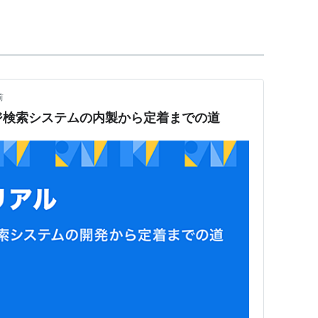
る．
前
ジ検索システムの内製から定着までの道
模にやるには，関数の副作用などを考慮しなければな
る非常に便利なSQL開発環境ソフト。Windows