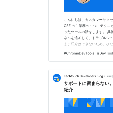
こんにちは、カスタマーサクセス
CSE の主業務の１つにテク
ったツールの話をします。 具体的には
ネルを追加して、トラブルシ
まま紹介はできないため、ひ
スタマー系エンジニアの方々
#
ChromeDevTools
#
DevTool
ツールの説明 ひな形からの発展
2：パネルを…
•
Techtouch Developers Blog
2年
サポートに留まらない。
紹介