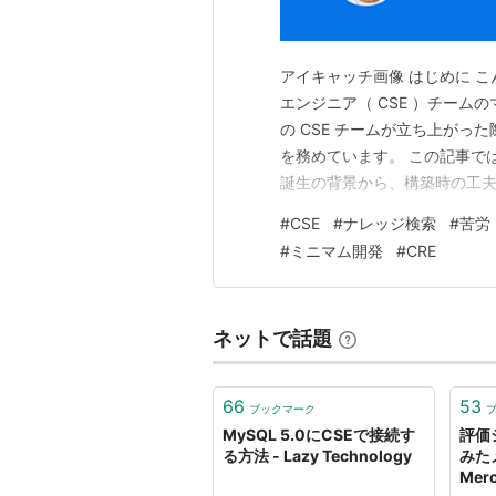
「Common SQL Environ
す。
・SQLの編集・実行
アイキャッチ画像 はじめに 
エンジニア（ CSE ）チームのマ
・レコードの新規作成・更新
の CSE チームが立ち上がっ
・DBオブジェクトのブラウズ
を務めています。 この記事では
・テーブル内レコードのエク
誕生の背景から、構築時の工
・定義書のExcel出力 など
この記事が、「社内の情報が
#
CSE
#
ナレッジ検索
#
苦労
SQLの開発に必要な様々な機
い」「ナレッジベースを整備
#
ミニマム開発
#
CRE
Oracle、PostgreSQL
の投資へ踏み切れない」と…
又、ODBCが利用可能なデー
す。
ネットで話題
ver1.59はフリーウェアと
66
53
ブックマーク
MySQL 5.0にCSEで接続す
評価
る方法 - Lazy Technology
みた
Merc