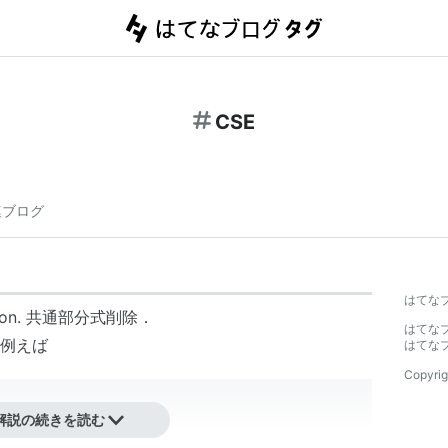
CSE
連ブログ
はてな
nation. 共通部分式削除．
はてな
例えば
はてな
Copyrig
解説の続きを読む