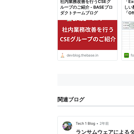
社内業務改善を行うCSEグ
「E
ループのご紹介 - BASEプロ
しい
ダクトチームブログ
「Of
月更
要に
結果
れよ
devblog.thebase.in
fo
関連ブログ
•
Tech 1 Blog
2年前
ランサムウェアによる