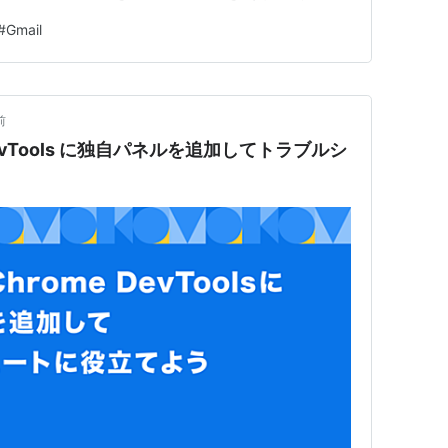
いを拒否した場合にデータを公開するぞと恐喝することを
#
Gmail
を払っても、データを公開するぞと脅してくるので、要注
入しないように、様…
前
DevTools に独自パネルを追加してトラブルシ