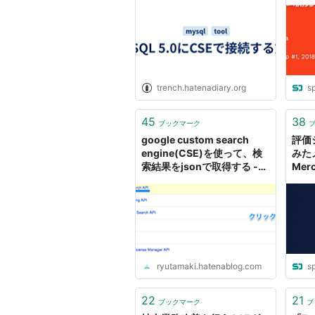
from
trench.hatenadiary.org
s
45
38
ブックマーク
google custom search
評価
engine(CSE)を使って、検
みた
索結果をjsonで取得する -
Merc
ryutamaki
from
ryutamaki.hatenablog.com
s
22
21
ブックマーク
ブ