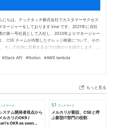
ment ver1.59」はSQL開発環境ソフトウェアで
こんにちは。テックタッチ株式会社でカスタマーサクセス
ネージャーをしております kirai です。2021年に当社
・削除
た際の第一号社員として入社し、2023年よりマネージャー
、 CSE チームが内製したナレッジ検索について、その
スポート・ロード
夫、そして社内に定着するまでの道のりを紹介します。
分散していて探しにくい」「問い合わせ対応を改善した
#
Slack API
#
Notion
#
AWS lambda
能を提供します。
したいけど、何から始めれば…」「ナレッジ共有ツールへ
、MySQLではネイティブに接続することが出来ます。
タベースはODBC経由で接続することが可能で
もっと見る
して公開しています。
51
ブックマーク
ブックマーク
システム開発者視点から
メルカリが新設、CSEと呼
メルカリのOKR /
ぶ新型IT部門の役割
ari's OKR as seen