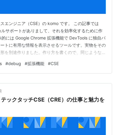
エンジニア（CSE）の komo です。 この記事では
ニカルサポートがありまして、それを効率化するために作
 Google Chrome 拡張機能で DevTools に独自パ
ュートに有用な情報を表示させるツールです。実物をその
な形を別途作りました。作り方を書くので、同じようなカ
に真似してもらって、役立ててもらえると嬉しいです。
s
#
debug
#
拡張機能
#
CSE
形 作り方 ステップ1：最小の拡張機能を作る ステップ
前
テックタッチCSE（CRE）の仕事と魅力を