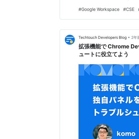
を要求し、更に身代金の支払
#
Google Workspace
#
CSE
指します。ちなみに、身代金
意です。 ランサムウェアが侵
•
Techtouch Developers Blog
2年
拡張機能で Chrome 
ュートに役立てよう