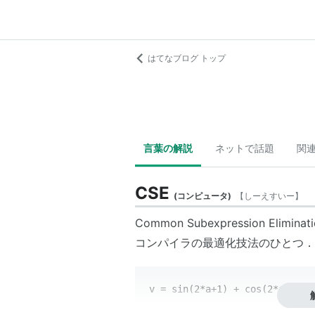
はてなブログ トップ
言葉の解説
ネットで話題
関
CSE
(
コンピュータ
)
【
しーえすいー
】
Common Subexpression Elimi
コンパイラの最適化技法のひとつ．
v = sin(2*a+1) + cos(2*a+1);