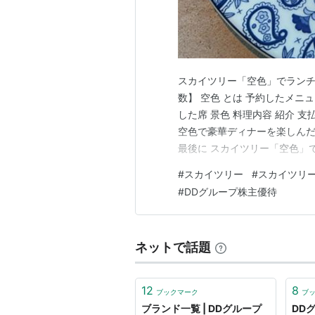
スカイツリー「空色」でラン
数】 空色 とは 予約したメニ
した席 景色 料理内容 紹介 
空色で豪華ディナーを楽しんだ記
最後に スカイツリー「空色」
【写真多数】 この記事では、
#
スカイツリー
#
スカイツリー
チ食べたので、景色、メニュー
#
DDグループ株主優待
数でお届けします。 空色 とは
ネットで話題
12
8
ブックマーク
ブ
ブランド一覧 | DDグループ
DD