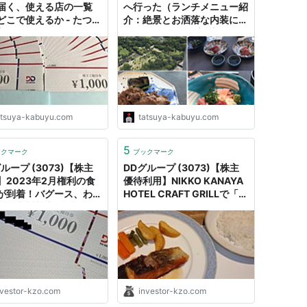
届く、使える店の一覧
へ行った（ランチメニュー紹
どこで使えるか - たつや
介：絶景とお洒落な内装に感
主優待＆配当金・分配金
動／ＤＤグループ株主優待：
まったりライフ！
汐留 地上200mの天空で進
化系の和食を） - たつやの株
主優待＆配当金・分配金で
まったりライフ！
atsuya-kabuyu.com
tatsuya-kabuyu.com
5
ックマーク
ブックマーク
ループ (3073)【株主
DDグループ (3073)【株主
】2023年2月権利の食
優待利用】NIKKO KANAYA
が到着！バグース、わら
HOTEL CRAFT GRILLで「サ
屋、九州熱中屋などで使
ーモンステーキ 金谷ホテル
す！｜くきの楽しい投資
ソース(サラダ・スープ・ラ
イス or パン)」を注文！｜く
きの楽しい投資生活
nvestor-kzo.com
investor-kzo.com