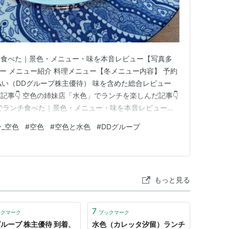
チ食べた｜景色・メニュー・味を本音レビュー【写真多
ュー メニュー紹介 料理メニュー【冬メニュー内容】 予約
支払い（DDグループ株主優待） 味を含めた総合レビュー
事👇 空色の姉妹店「水色」でランチを楽しんだ記事👇
でランチ食べた｜景色・メニュー・味を本音レビュー
スカイツリーの東京ソラマチ30Fにある「空色」でラン
_空色
#
空色
#
空色と水色
#
DDグループ
、味を本音でレビュー、ブログで報告します。 写真多
 ＤＤ…
もっと見る
7
ックマーク
ブックマーク
グループ 株主優待 到着、
水色（カレッタ汐留）ランチ