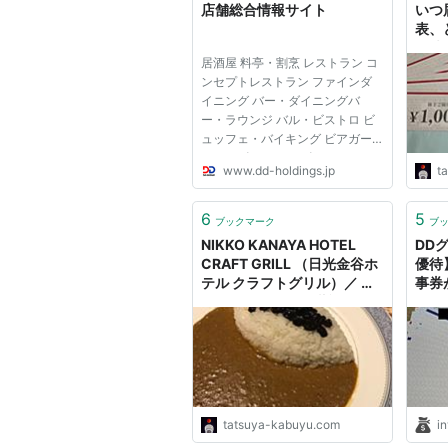
店舗総合情報サイト
いつ
表、
の株
居酒屋 料亭・割烹 レストラン コ
で 
ンセプトレストラン ファインダ
イニング バー・ダイニングバ
ー・ラウンジ バル・ビストロ ビ
ュッフェ・バイキング ビアガー
デン・ビアテラス ビアホール カ
www.dd-holdings.jp
t
フェ・茶房 カラオケ ダーツ ビリ
ヤード シミュレーションゴルフ
漫画喫茶・インターネットカフェ
6
5
ブックマーク
ブ
ウェディング ホテル・カプセル...
NIKKO KANAYA HOTEL
DDグ
CRAFT GRILL （日光金谷ホ
優待
テル クラフトグリル）／ 百
事券
年ライスカレーを堪能／ＤＤ
やき
グループ株主優待 - たつやの
えま
株主優待＆配当金・分配金で
生活
まったりライフ！
tatsuya-kabuyu.com
i