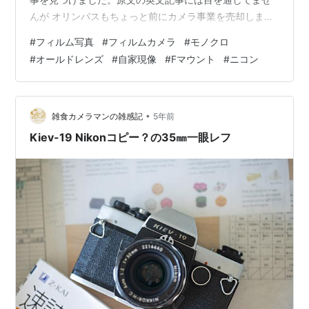
んが オリンパスもちょっと前にカメラ事業を売却しまし
たよね。スマホの性能が著しく向上したために、カメラ
#
フィルム写真
#
フィルムカメラ
#
モノクロ
の売り上げが落ちているというのはわかりますが、やは
#
オールドレンズ
#
自家現像
#
Fマウント
#
ニコン
りカメラ事業が下向きになっていくのは寂しいものがあ
ります ニコンの場合、ミラーレスが既に全体の51パーセ
ントに達しているとのことで、Fマウントがいよいよ終焉
か、と、そういうこと…
•
雑食カメラマンの雑感記
5年前
Kiev-19 Nikonコピー？の35㎜一眼レフ