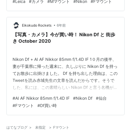
#
Leica
#
カメラ
#
Mマウント
#
Nikon
#
Fマウント
レンズでもレンズに絞りを調整する リングが付いていな
いタイプのレンズはGタイプレンズと呼ばれていて、レン
ズ自身では絞りを変えられません。当然M10-Rからは制
•
御できないので、Gタイプレンズの絞りを変えられるマウ
Eikokudo Rockets
6年前
ントアダプターが必要です。 Urth レンズマウントアダプ
【写真・カメラ】今が買い時！ Nikon Df と 街歩
ター…
き October 2020
Nikon Df + AI AF Nikkor 85mm f/1.4D IF 1０月の後半、
妻が千葉県に帰った週末に、久しぶりに Nikon Df を持っ
てお散歩に出掛けました。 Df を持ち出した理由は、この
Tweetを読み赤城先生の文章を読んだからです。そうで
した、私には、この素晴らしい Nikon Df と言う名機があ
ったんだ。仙台に来てから初持ち出しです。 ぜし！ —
#
AI AF Nikkor 85mm f/1.4D IF
#
Nikon Df
#
仙台
赤城耕一 (@summar2) October 20, 2020 さてと、Df に
#
Fマウント
#
Df買い時
付けるレンズはどれにしようか？ 非Aiレンズも、Aiレン
ズも色々持って来ていますが、この日は Ai の Dレンズに
しました。これは絞り環が…
はてなブログ
>
未指定
>
Fマウント