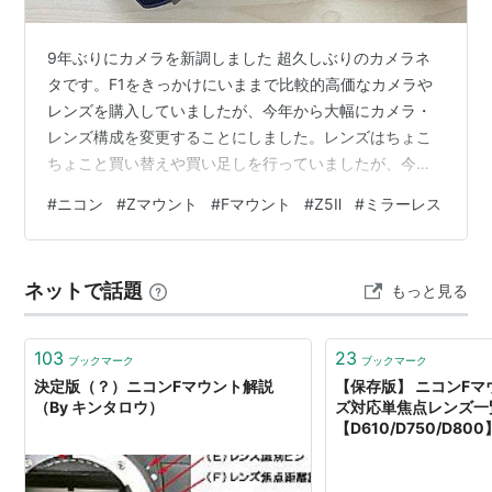
9年ぶりにカメラを新調しました 超久しぶりのカメラネ
タです。F1をきっかけにいままで比較的高価なカメラや
レンズを購入していましたが、今年から大幅にカメラ・
レンズ構成を変更することにしました。レンズはちょこ
ちょこと買い替えや買い足しを行っていましたが、今回
は9年ぶりにカメラボディも新調です。 前回のカメラ記
#
ニコン
#
Zマウント
#
Fマウント
#
Z5Ⅱ
#
ミラーレス
事から気が付けば4年半経過してた・・・↓ 「カメラで
何を撮るか」の変化 前回のカメラ記事を見ればわかるの
ですが、今までは動体（F1、戦闘機）を撮影したいと思
ネットで話題
もっと見る
っていたので、動体にすこぶる強いNikon D500と中～望
遠レンズメインの機材を揃えていました。しかし、徐々
に撮影対象に変化が。そのきっ…
103
23
ブックマーク
ブックマーク
決定版（？）ニコンFマウント解説
【保存版】 ニコンFマ
（By キンタロウ）
ズ対応単焦点レンズ一
【D610/D750/D80
タベース