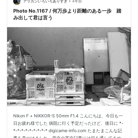
•
と考えている次第でございます。 是非ともお手すきの際
アラカンいろいろありすぎ
4年前
に、ご視聴いただけますと幸いでございますm(_ …
Photo No.1167 / 何万歩より距離のある一歩 踏
み出して君は言う
Nikon F + NIKKOR-S 50mm F1.4 こんにちは、今日も一
日お疲れ様でした 病院に行く予定だったけど、後日に *-
*-*-*-*-*-*-*-*-* digicame-info.com たまたまこんな記
事を見つけました。原文の英文記事には目を通してませ