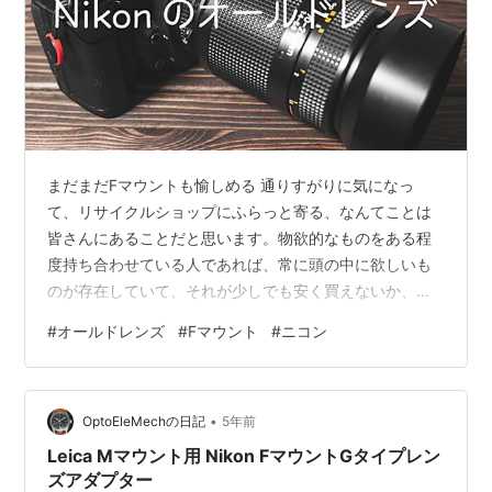
まだまだFマウントも愉しめる 通りすがりに気になっ
て、リサイクルショップにふらっと寄る、なんてことは
皆さんにあることだと思います。物欲的なものをある程
度持ち合わせている人であれば、常に頭の中に欲しいも
のが存在していて、それが少しでも安く買えないか、と
感じてしまうからこその行動なのでしょう。そのフック
#
オールドレンズ
#
Fマウント
#
ニコン
となる要因が自分にとっては中古のレンズになっていま
す。程度のよい古いレンズがたまに格安で売られている
ことがあり、購買意欲をそそってくるのです。 またまた
•
見つけてしまった１品 細かく細部を見てみる あらためて
OptoEleMechの日記
5年前
Dfに装着してみる レンズ性能について またまた見つけて
Leica Mマウント用 Nikon FマウントGタイプレン
しまった１品 Ai AF Zoom N…
ズアダプター