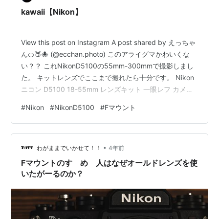
kawaii【Nikon】
View this post on Instagram A post shared by えっちゃ
ん🍊🍑🐙 (@ecchan.photo) このアライグマかわいくな
い？？ これNikonD5100の55mm-300mmで撮影しまし
た。 キットレンズでここまで撮れたら十分です。 Nikon
ニコン D5100 18-55mm レンズキット 一眼レフ カメラ
SDカード付き 動画撮影/バリアングル液晶【中古】価格:
#
Nikon
#
NikonD5100
#
Fマウント
35800 円楽天で詳細を見る 【中古】【1年保証】【美
品】Nikon D5100 18-55mm 55-300mm VR ダブルズー
ムキット価格: 58800 円楽天で詳細を見る
•
わがままでいかせて！！
4年前
Fマウントのすゝめ 人はなぜオールドレンズを使
いたがーるのか？