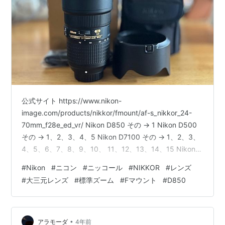
公式サイト https://www.nikon-
image.com/products/nikkor/fmount/af-s_nikkor_24-
70mm_f28e_ed_vr/ Nikon D850 その → 1 Nikon D500
その → 1、2、3、4、5 Nikon D7100 その → 1、2、3、
4、5、6、7、8、9、10、 11、12、13、14、15 Nikon
D90 その → 1、2、3、4、5、6、7、8、9 Nikon F3 HP
#
Nikon
#
ニコン
#
ニッコール
#
NIKKOR
#
レンズ
その その → 1、2、3、4、5、6、7、8、9 ポチったっ
#
大三元レンズ
#
標準ズーム
#
Fマウント
#
D850
た。AF-S NIKKOR 24-70mm f/2.8E ED VR ht…
•
アラモーダ
4年前