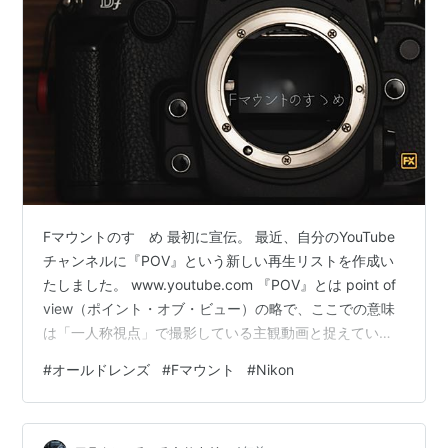
Fマウントのすゝめ 最初に宣伝。 最近、自分のYouTube
チャンネルに『POV』という新しい再生リストを作成い
たしました。 www.youtube.com 『POV』とは point of
view（ポイント・オブ・ビュー）の略で、ここでの意味
は「一人称視点」で撮影している主観動画と捉えていた
だければ良いかと。 しかしながらまったく再生数が伸び
#
オールドレンズ
#
Fマウント
#
Nikon
ず、世の中の需要がない動画なのだと痛感しています。
趣旨としては、カメラ、写真がメインなのですが、出来
うる限り日本全国の街並みを動画と写真で紹介できれば