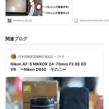
kintarou.skr.jp
www.primelenses.net
関連ブログ
•
日本百観音霊場順打巡礼記
2年前
Nikon AF-S NIKKOR 24-70mm F2.8E ED
VR 〜Nikon D850 その二〜