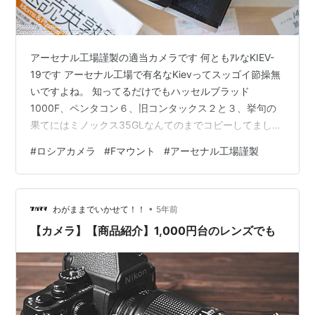
アーセナル工場謹製の適当カメラです 何ともｱﾚなKIEV-
19です アーセナル工場で有名なKievってスッゴイ節操無
いですよね。 知ってるだけでもハッセルブラッド
1000F、ペンタコン６、旧コンタックス２と３、挙句の
果てにはミノックス35GLなんてのまでコピーしてまし
た。 PENTACON６はお仲間の東ドイツ製ですし、
#
ロシアカメラ
#
Fマウント
#
アーセナル工場謹製
CONTAXは戦争終結のｺﾞﾀｺﾞﾀに紛れて工場ごとパクって
きたってのは有名な話。ここら辺までは理解できます
が、HASSELBLAD1000Fってのはさすがに酷い話です。
•
とっくに戦争終わっとるやないか⁉ 地味にMINOXもそう
わがままでいかせて！！
5年前
ですけどね。マルパクリの例として毎度出しちゃいます
【カメラ】【商品紹介】1,000円台のレンズでも
が、…