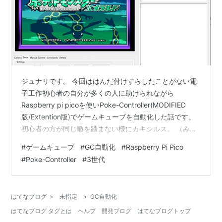
ジュナリです。 今回ははんだ付けすらしたことがない電
子工作初心者の自分が多くの人に助けられながら
Raspberry pi picoを使いPoke-Controller(MODIFIED
版/Extention版)でゲームキューブを自動化した話です。
初心者の方が同じ轍を踏まない様にカキシルス。 （みず
ようかん様が書かれていた「GC自動化ver3アップデー
#
ゲームキューブ
#
GC自動化
#
Raspberry Pi Pico
ト」をPoke-Controlleでも動かせるようにしたというだ
#
Poke-Controller
#
3世代
けの記事です。） note.com
はてなブログ
>
未指定
>
GC自動化
はてなブログ タグとは
ヘルプ
開発ブログ
はてなブログトップ