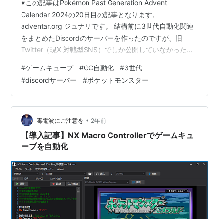
※この記事はPokémon Past Generation Advent
Calendar 2024の20日目の記事となります。
adventar.org ジュナリです。 結構前に3世代自動化関連
をまとめたDiscordのサーバーを作ったのですが、旧
Twitter（現X 対戦型SNS）でしか公開していなかったの
で、こっちでも紹介します。 ３世代自動化鯖作りまし
#
ゲームキューブ
#
GC自動化
#
3世代
た。誰でも歓迎。PokeCon、NX、ORCA、DOLでもなん
#
discordサーバー
#
ポケットモンスター
でもいいからスクリプト投下してください（昔のもので
もOK）https://t.co/0SOOCZMOZo — ジュナリ
(@junari000) 2024年2月13日
•
毒電波にご注意を
2年前
【導入記事】NX Macro Controllerでゲームキュ
ーブを自動化