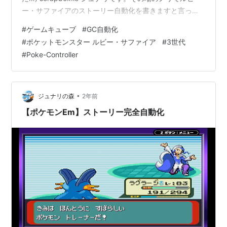
ー・サファイアのストーリー自動化を書きますと言って
しまったので作りました。（デジャヴ）なぜかアドカレ
#
ゲームキューブ
#
GC自動化
が終わるより先にプログラムが完成したので公開しま
#
ポケットモンスター ルビー・サファイア
#
3世代
す。よかったら使ってください。 ※2024/5/8追記
#
Poke-Controller
ver1.0.1に更新しました。 ※2024/8/6追記 ver1.1.0に更新
しました。 ※2024/8/22追記 ver1.1.1に更新しま…
•
ジュナリの森
2年前
【ポケモンEm】ストーリー完全自動化