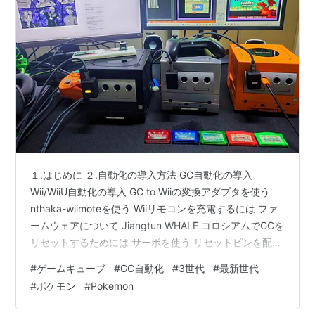
１.はじめに ２.自動化の導入方法 GC自動化の導入
Wii/WiiU自動化の導入 GC to Wiiの変換アダプタを使う
nthaka-wiimoteを使う Wiiリモコンを充電するには ファ
ームウェアについて Jiangtun WHALE コロシアムでGCを
リセットするためには サーボを使う リセットピンを配線
する BlueRetroアダプターを使う リモートデスクトップ
#
ゲームキューブ
#
GC自動化
#
3世代
#
最新世代
を活用しよう ３.自動化ツールの紹介 Poke-Controller
#
ポケモン
#
Pokemon
NX Macro Controller ORCA GC Controller DOL Macro
Controller ４.自動化プログラムの紹介 ルビ…