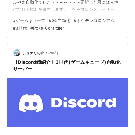
ルやま自動化でした～～～～～～～正解した君には人柱
になれる権利を進呈します。（ケモコロシストーリー自
動化は作りたくなさすぎる） リセットにサーボ使わなき
#
ゲームキューブ
#
GC自動化
#
ポケモンコロシアム
ゃいけないのも面倒だよね… バトル山100人抜き自動化
#
3世代
#
Poke-Controller
はすでにますたー様が作られていますが、Pokeconで動
かしたかった+シナリオモード以外も欲しかったため、ま
すたー様に許可をもらい機能追加+最適化したPokecon版
を公開します。(ますたー様にわがま…
•
ジュナリの森
2年前
【Discord鯖紹介】3世代(ゲームキューブ)自動化
サーバー