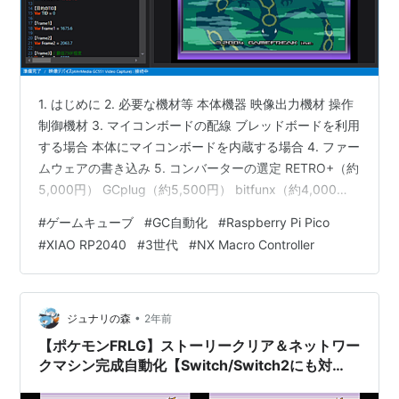
1. はじめに 2. 必要な機材等 本体機器 映像出力機材 操作
制御機材 3. マイコンボードの配線 ブレッドボードを利用
する場合 本体にマイコンボードを内蔵する場合 4. ファー
ムウェアの書き込み 5. コンバーターの選定 RETRO+（約
5,000円） GCplug（約5,500円） bitfunx（約4,000
円） GCHD Mk-II（約12,000円） 6. キャプチャーボード
#
ゲームキューブ
#
GC自動化
#
Raspberry Pi Pico
の選定 GV-USB2（約7,000円） GC550 Plus（中古で約
#
XIAO RP2040
#
3世代
#
NX Macro Controller
8,000円） GV-USB3 HDS（約18,500円） Elgato
HD60S（中古で約7,000円） 7. NX Macro Co…
•
ジュナリの森
2年前
【ポケモンFRLG】ストーリークリア＆ネットワー
クマシン完成自動化【Switch/Switch2にも対
応】