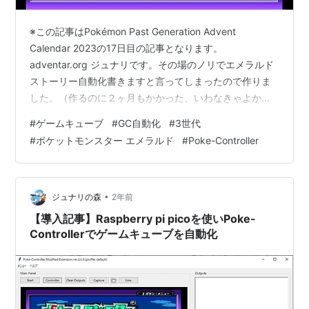
※この記事はPokémon Past Generation Advent
Calendar 2023の17日目の記事となります。
adventar.org ジュナリです。その場のノリでエメラルド
ストーリー自動化書きますと言ってしまったので作りま
した。（作るのに２ヶ月もかかった、いわなきゃよかっ
た…）プログラムを公開しますのでよかったら使ってく
#
ゲームキューブ
#
GC自動化
#
3世代
ださい。 ※2024/5/6追記 ver1.0.2に更新しました。
#
ポケットモンスター エメラルド
#
Poke-Controller
※2024/5/8追記 ver1.0.3に更新しました※2024/9/16追記
ver1.1.0に更新しました。※2024/9/18追記 ver1.1.1に更新
しました。古いverで動かして…
•
ジュナリの森
2年前
【導入記事】Raspberry pi picoを使いPoke-
Controllerでゲームキューブを自動化