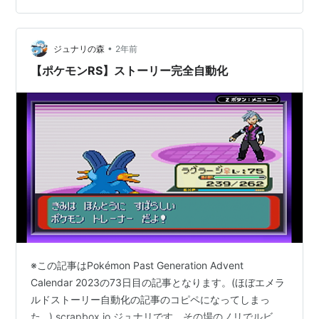
※2026/3/9 金の玉無限回収モードのバグを修正しまし
た。※2026/3/11 一…
•
ジュナリの森
2年前
【ポケモンRS】ストーリー完全自動化
※この記事はPokémon Past Generation Advent
Calendar 2023の73日目の記事となります。(ほぼエメラ
ルドストーリー自動化の記事のコピペになってしまっ
た…) scrapbox.io ジュナリです。その場のノリでルビ