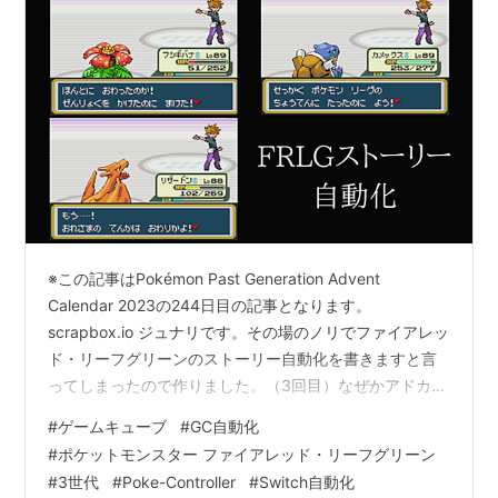
※この記事はPokémon Past Generation Advent
Calendar 2023の244日目の記事となります。
scrapbox.io ジュナリです。その場のノリでファイアレッ
ド・リーフグリーンのストーリー自動化を書きますと言
ってしまったので作りました。（3回目）なぜかアドカレ
延長戦が終わるより先にプログラムが完成したので公開
#
ゲームキューブ
#
GC自動化
します。よかったら使ってください。（2回目）
#
ポケットモンスター ファイアレッド・リーフグリーン
※2026/3/5 Switch/Switch2にも対応しました。
#
3世代
#
Poke-Controller
#
Switch自動化
※2026/3/6 無限ループに陥るバグを修正しました。