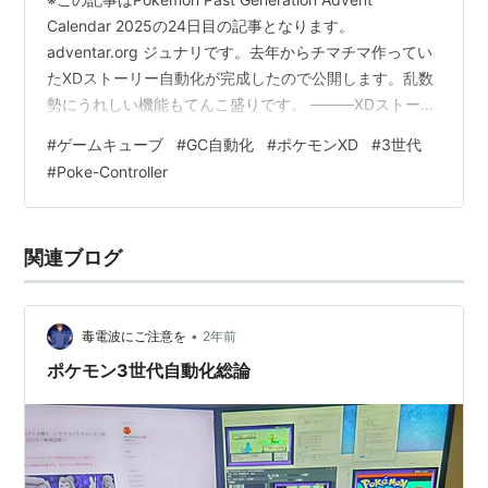
Calendar 2025の24日目の記事となります。
adventar.org ジュナリです。去年からチマチマ作ってい
たXDストーリー自動化が完成したので公開します。乱数
勢にうれしい機能もてんこ盛りです。 ────XDストーリ
ー自動化進捗───────タイトル画面から最初からを選
#
ゲームキューブ
#
GC自動化
#
ポケモンXD
#
3世代
択するとこまで。 — ジュナリ (@junari000) 2024年11月
#
Poke-Controller
25日
関連ブログ
•
毒電波にご注意を
2年前
ポケモン3世代自動化総論