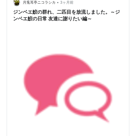
•
月兎耳亭ニコラシカ
3ヶ月前
ジンベエ鮫の群れ、二匹目を放流しました。～ジ
ンベエ鮫の日常 友達に謝りたい編～