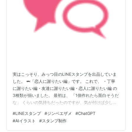
実はこっそり、みっつ目のLINEスタンプを出品していま
した。 🦈「恋人に謝りたい編」です。 これで、 ・丁寧
に謝りたい編・友達に謝りたい編・恋人に謝りたい編 の
3種類が揃いました。 最初は、 「1個作れたら面白そうだ
な」 くらいの気持ちだったのですが、気が付けば少しず
つ“ジンベエ鮫の群れ”になってきています。 現在は、東
#
LINEスタンプ
#
ジンベエザメ
#
ChatGPT
北弁版や関西弁版などの“方言編”も増やせたら良いなと考
#
AIイラスト
#
スタンプ制作
えています。 ただ、作れば作るほど難しい。 特にLINEス
タンプは、完成してから実際の表示サイズを見ると印象