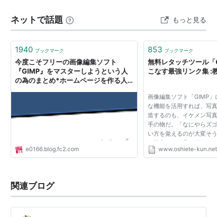
がかなり変わります。 前回も少し反省したのですが、や
ネットで話題
もっと見る
はり文字サイズはもう少し大きい方が見やすそう。 実際
に出してみな…
1940
853
ブックマーク
ブックマーク
今度こそフリーの画像編集ソフト
無料レタッチツール「G
『GIMP』をマスターしようという人
こなす最強リンク集 :教
の為のまとめ*ホームページを作る人
のネタ帳
画像編集ソフト「GIMP
な機能を活用すれば、写
造するのも、イケメン写
手の物だ。「なにやらズ
い方を覚えるのが大変そ
の導入に二の足を踏んで
e0166.blog.fc2.com
www.oshiete-kun.ne
を参考にして、ぜひコラ
う。 GIMP 徹底活用...
関連ブログ