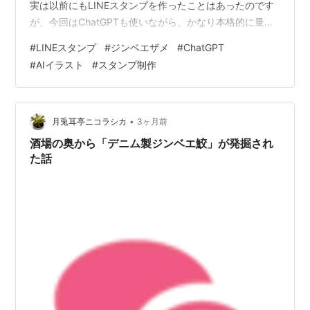
実は以前にもLINEスタンプを作ったことはあったのです
が、今回はChatGPTも使いながら、かなり本格的に量産
を始めています。 そして現在、 ・友達に謝りたい編・恋
#
LINEスタンプ
#
ジンベエザメ
#
ChatGPT
人に謝りたい編 も制作済み。 この後、数日ほど間隔を空
#
AIイラスト
#
スタンプ制作
けながら順番に出品していこうと思っています。 一気に
出すか少し悩んだのですが、せっかくなので少しずつ放
流していくことにしました。 今後は東北弁版や関西弁版
なども増やしていく予定です。 少しずつですが、“ジンベ
•
月兎耳亭ニコラシカ
3ヶ月前
エ鮫の群れ”…
酒場の奥から「デニム製ジンベエ鮫」が発掘され
た話