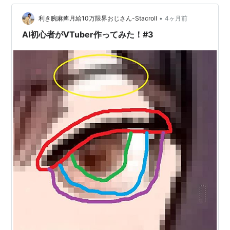
らない。 特に白いデニムは上手く表現できず、かなり見
づらい仕上がりになってしまいました。 もちろん…
•
利き腕麻痺月給10万限界おじさん-Stacroll
4ヶ月前
AI初心者がVTuber作ってみた！#3