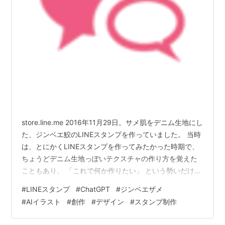
store.line.me 2016年11月29日。サメ肌をデニム生地にし
た、ジンベエ鮫のLINEスタンプを作っていました。 当時
は、とにかくLINEスタンプを作ってみたかった時期で、
ちょうどデニム生地っぽいテクスチャの作り方を覚えた
こともあり、 「これで何か作りたい」 という勢いだけで
制作した記憶があります。 とりあえず、ダジャレです。
#
LINEスタンプ
#
ChatGPT
#
ジンベエザメ
絵自体は手描きしたものをスキャンし、GIMPで加工して
#
AIイラスト
#
創作
#
デザイン
#
スタンプ制作
作成しました。 ただ、LINEスタンプは表示サイズがかな
り小さいので、せっかく作ったデニム感がほとんど分か