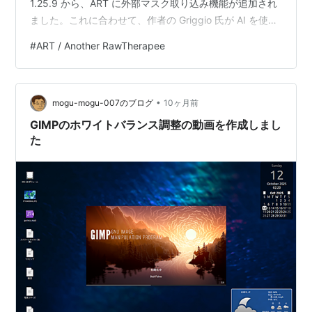
1.25.9 から、ART に外部マスク取り込み機能が追加され
ました。これに合わせて、作者の Griggio 氏が AI を使っ
たマスク作成ツール SMART を公開しました。これは
#
ART / Another RawTherapee
Facebook / Meta が開発した画像/動画用の Python で書
かれた AI マスク作成エンジンを応用して静止画像からマ
スクを作成する対象をクリックするとその対象を自動的
•
に認識して、対象を選…
mogu-mogu-007のブログ
10ヶ月前
GIMPのホワイトバランス調整の動画を作成しまし
た