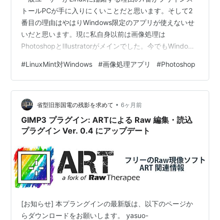
トールPCが手に入りにくいことだと思います。そして2
番目の理由はやはりWindows限定のアプリが使えないせ
いだと思います。現に私自身以前は画像処理は
PhotoshopとIllustratorがメインでした。今でもWindows
は持っていますが、よほどの事がないと使わなくなりま
#
LinuxMint対Windows
#
画像処理アプリ
#
Photoshop
した。今はブログ作成などで画像処理をするときもLinux
ばかりになりました。そうなってみると、通常は決まり
きった作業しかしないので、かえってLinuxの方が楽にな
•
ってきました。（たまーにIllustratorなど使うと操作を忘
省型旧形国電の残影を求めて
6ヶ月前
れていることもしばしば） さてLinux…
GIMP3 プラグイン: ARTによる Raw 編集・読込
プラグイン Ver. 0.4 にアップデート
[お知らせ] 本プラングインの最新版は、以下のページか
らダウンロードをお願いします。 yasuo-