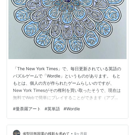
「The New York Times」で、毎日更新されている英語の
パズルゲームで「Wordle」というものがあります。 もと
もとは、個人の方が作られたゲームらしいのですが、
New York Timesがその権利を買い取ったそうで、現在は
無料でWebで簡単にプレイすることができます（アプリ
もあるみたいです）。 ルールは簡単で、ある５文字の英
#
曼荼羅アート
#
英単語
#
Wordle
単語を６回の試行の中で当てる、というものです。とい
っても、何もないと分からないので、試行していくなか
で、答えの手がかりが得られるような仕組みになってい
•
ます。 ５文字の中で、入力したアルファベットの位置が
省型旧形国電の残影を求めて
9ヶ月前