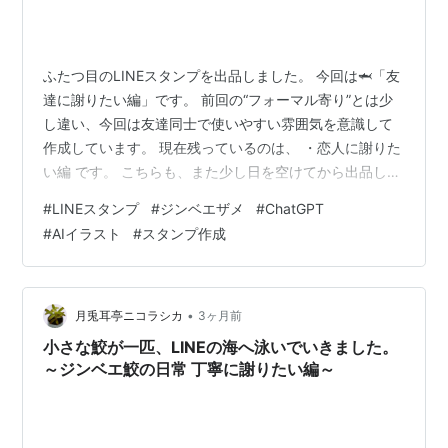
ふたつ目のLINEスタンプを出品しました。 今回は🦈「友
達に謝りたい編」です。 前回の“フォーマル寄り”とは少
し違い、今回は友達同士で使いやすい雰囲気を意識して
作成しています。 現在残っているのは、 ・恋人に謝りた
い編 です。 こちらも、また少し日を空けてから出品した
いと思っています。 その間に、東北弁や関西弁などの“方
#
LINEスタンプ
#
ジンベエザメ
#
ChatGPT
言編”も作れたら良いなと考えています。 少しずつです
#
AIイラスト
#
スタンプ作成
が、ジンベエ鮫の群れが増殖中です。 今回作っていて気
になったのは、文字サイズ。 完成したスタンプを実際の
LINE画面サイズで見ると、少し文字が小さく、やや読み
づらい感じがありました。 作っている最中は気付きにく
•
月兎耳亭ニコラシカ
3ヶ月前
いのですが、実際…
小さな鮫が一匹、LINEの海へ泳いでいきました。
～ジンベエ鮫の日常 丁寧に謝りたい編～