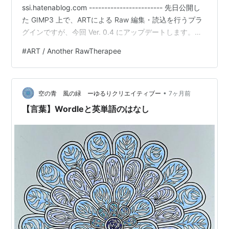
ssi.hatenablog.com ------------------------ 先日公開し
た GIMP3 上で、ARTによる Raw 編集・読込を行うプラ
グインですが、今回 Ver. 0.4 にアップデートします。ダ
ウンロード元はこちらです。 前回の公開以降、今回のバ
#
ART / Another RawTherapee
ージョンアップで追加された機能は以下のとおりです。
1) Nikon High Efficiency 圧縮 NEF ファイルのサポート
2) JPEG-XL を使った不可逆圧縮 dng ファイルの実験的
•
サポート 3) クライア…
空の青 風の緑 ーゆるりクリエイティブー
7ヶ月前
【言葉】Wordleと英単語のはなし