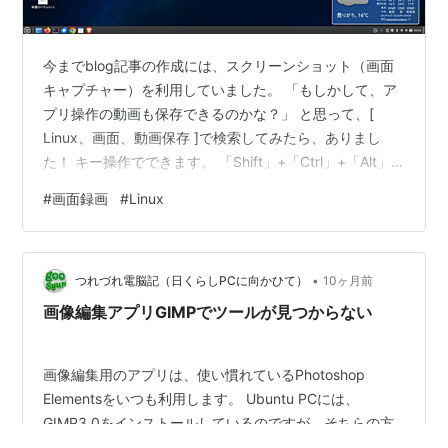
今までblog記事の作成には、スクリーンショット（画面
キャプチャー）を利用していました。 「もしかして、ア
プリ操作の動画も保存できるのかな？」 と思って、[
Linux、画面、動画保存 ]で検索してみたら、ありまし
た！ キー操作でできます。 「Shift」+「Ctrl」+「Alt」+
「R」の同時押しでした。 デスクトップ画面の録画した
#
画面録画
#
Linux
いタイミングで、この４つを押すと、タスクバーに録画
中の赤丸が出ます。 録画を終了したいタイミングで、も
う一度この４つを押すと終了します。 画面録画は、「ス
•
クリーンキャスト」と言うらしいです。 少し長めに録画
つれづれ電脳記（日くらしPCに向かひて）
10ヶ月前
しておいて、不要部分は動画編集アプリで編集します。
画像編集アプリGIMPでツールが見つからない
Win…
画像編集用のアプリは、使い慣れているPhotoshop
Elementsをいつも利用します。 Ubuntu PCには、
GIMP3.0をインストールしているのですが、そちらの方
はあまり使っていません。ですから、GIMPの操作法は、