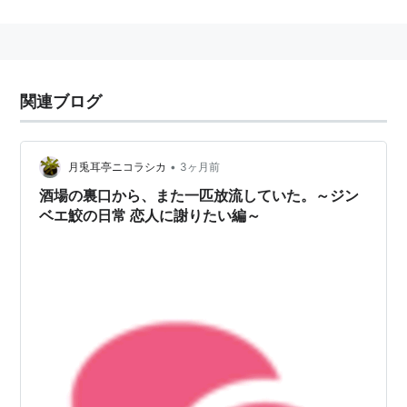
Manipulation Program"の略称であり、「ぎんぷ」ある
いは「じんぷ」と発音する。
Windows版、Mac OS X版
*2
も存在し、安定して動作す
るようになってきている。
関連ブログ
*1
:
使い勝手の点ではあまり評判は良くない。
•
月兎耳亭ニコラシカ
3ヶ月前
*2
:
お手軽なgimp.app
酒場の裏口から、また一匹放流していた。～ジン
ベエ鮫の日常 恋人に謝りたい編～