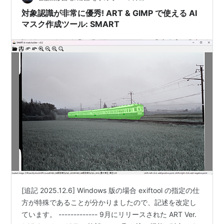
正解なら、正解の文字の背景が緑色になります（不正解
対象認識が非常に優秀! ART & GIMP で使える AI
の文字…
マスク作成ツール: SMART
[追記 2025.12.6] Windows 版の場合 exiftool の指定の仕
方が特殊であることが分かりましたので、記述を改定し
ています。 ------------- 9月にリリースされた ART Ver.