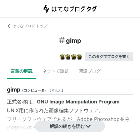
はてなブログ トップ
gimp
このタグでブログを書く
言葉の解説
ネットで話題
関連ブログ
gimp
(
コンピュータ
)
【
ぎんぷ
】
正式名称は、
GNU Image Manipulation Program
UNIX用に作られた画像編集ソフトウェア。
フリーソフトウェアであるが、Adobe Photoshop並み
解説の続きを読む
の機能を備えているとも言われている。
*1
なお、GIMPという名称は"The GNU Image