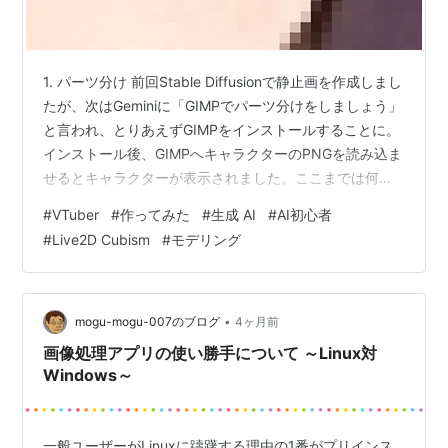
1. パーツ分け 前回Stable Diffusionで静止画を作成しまし
たが、次はGeminiに「GIMPでパーツ分けをしましょう」
と言われ、とりあえずGIMPをインストールすることに。
インストール後、GIMPへキャラクターのPNGを読み込ま
せるとキャラクターが表示されました。ここまでは何の
変哲もないことなのでサクサク進められましたが、この
#
VTuber
#
作ってみた
#
生成 AI
#
AI初心者
先はわからないので、とりあえずGeminiに相談していく
#
Live2D Cubism
#
モデリング
ことにしました。 理由を聞くと、大まかには そもそも
「パーツ分け」の正体：1枚の静止画（PNG）を、目・
口・髪・腕などの部品ごとに切り分ける作業のこと。 な
ぜやるのか：Vtuberとして「動く」ため…
•
mogu-mogu-007のブログ
4ヶ月前
画像処理アプリの使い勝手について ～Linux対
Windows～
一般ユーザーがLinuxに躊躇する理由の1番がプリインス