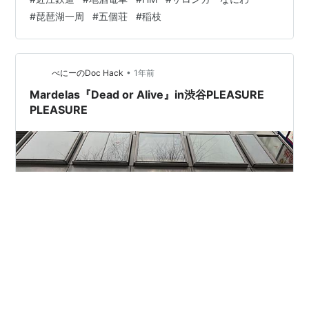
後には期間限定HM同士の交換シーンが繰り広げられる。
#
琵琶湖一周
#
五個荘
#
稲枝
（105F 8110レ 901F1811レ 五個荘 14:19） 先週所要が
無ければ撮れていたシーンではあるンやけど。でもビデ
オカメラが締付不足で撓垂れてしまったのは此処だけの
秘密。 …
•
べにーのDoc Hack
1年前
Mardelas『Dead or Alive』in渋谷PLEASURE
PLEASURE