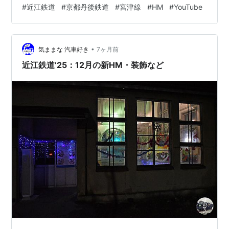
引き付けてもう一枚。好天なのはエエけど逆光が辛い。
#
近江鉄道
#
京都丹後鉄道
#
宮津線
#
HM
#
YouTube
振り返ってもう一枚。なるほど、前後でデザインが違う
ンや。 八日市線に先廻り。毎朝のルーチンでは半逆光と
なるポイントも、夕刻なら順光。 （8911レ 太郎坊宮前
•
－市辺 2026.4/2 17:47） 引き付けてもう一枚。「駅長が
気ままな 汽車好き
7ヶ月前
ちゃこん」と「カモノハシの…
近江鉄道’25：12月の新HM・装飾など