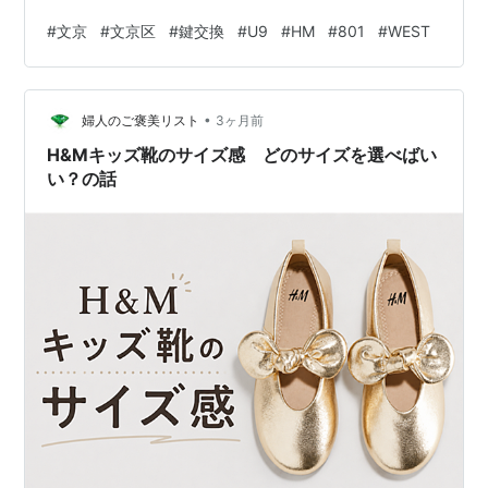
タイプにしてみたいです。 【施工内容：「U9-
#
文京
#
文京区
#
鍵交換
#
U9
#
HM
#
801
#
WEST
HM/MIWA」を「801/WEST」へ交換】 現在取り付けられ
ていたのは、MIWAのHM錠前「U9-HM」です。 HM錠前
は「玉座」と呼ばれるタイプで、丸いノブの中心部に鍵
•
穴が設けられた構造になっています。 玉座タイプの交換
婦人のご褒美リスト
3ヶ月前
では、シリンダーだけを入れ替えるのではなく、ノブご
H&Mキッズ靴のサイズ感 どのサイズを選べばい
と一式を取…
い？の話