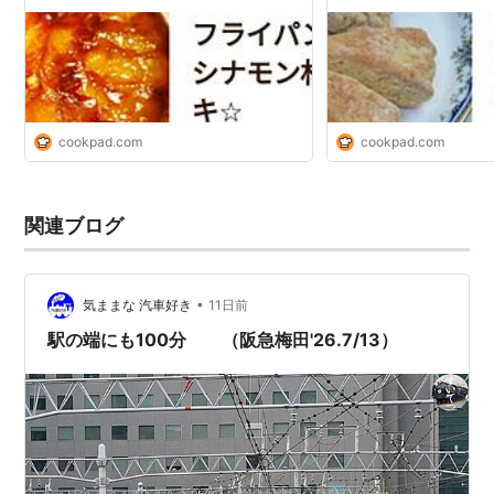
cookpad.com
cookpad.com
関連ブログ
•
気ままな 汽車好き
11日前
駅の端にも100分 （阪急梅田'26.7/13）