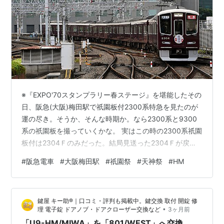
※『EXPO'70スタンプラリー春ステージ』を堪能したその
日、阪急(大阪)梅田駅で祇園板付2300系特急を見たのが
運の尽き。そうか、そんな時期か。なら2300系と9300
系の祇園板を撮っていくかな。 実はこの時の2300系祇園
板付は2304Ｆのみだった。結局見送った2304Ｆが戻っ
てくるまで久方ぶりの駅端かぶりつき。色々お話しさせ
#
阪急電車
#
大阪梅田駅
#
祇園祭
#
天神祭
#
HM
て貰った同好の士よ、お疲れ様。 ● 形式板 ● 撮った順
に並べても纏まりが無いので、まずは形式板から。
「MEMORIAL8000」付8000Ｆ。 （16:56）
鍵屋 キー助®｜口コミ・評判も掲載中。鍵交換 取付 開錠 修
“MEMORIAL” と銘打つからには飾り帯付き姿に戻して欲
•
理 電子錠 ドアノブ・ドアクローザー交換など
3ヶ月前
しいと思うけど。 （15:47） こちらは新製…
「U9-HM/MIWA」を「801/WEST」へ交換