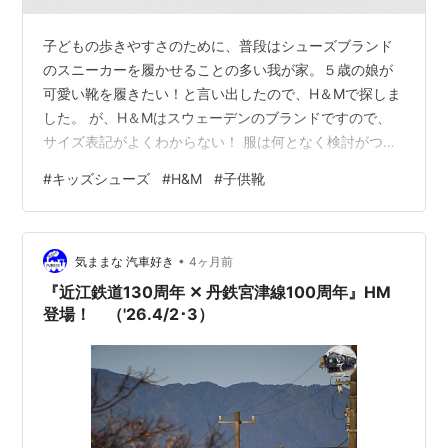
子どもの歩きやすさのために、普段はシューズブランド
のスニーカーを履かせることの多い我が家。５歳の娘が
可愛い靴を履きたい！と言い出したので、H＆Mで探しま
した。 が、H＆Mはスウェーデンのブランドですので、
サイズ表記がよくわからない！ 服は何となく検討がつく
ものの（でもたまにミスる）、靴はかなり難しい！ 今回
#
キッズシューズ
#
H&M
#
子供靴
は幼稚園年長さんのうちの娘のバレエシューズの実例を
踏まえ、H＆Mキッズシューズのサイズ感についてレビュ
ーしていきたいと思います。
•
気ままな 汽車好き
4ヶ月前
『近江鉄道130周年 ✕ 丹鉄宮津線100周年』HM
登場！ （'26.4/2･3）