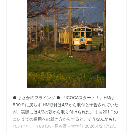
● まさかのフライング ● 『ICOCAスタート！』HMは
809Ｆに戻らず HM取付は4/3から取付と予告されていた
が、実際には4/2の朝から取り付けられた。まぁ201Ｆの
コレまでの運用への就き方からすると、そうなんかもし
れンけど。 （8910レ 長谷野－大学前 2026.4/2 17:27）