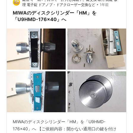
ノブタイプ「HM」で、それに現在では廃盤となっている
•
理 電子錠 ドアノブ・ドアクローザー交換など
1年前
ディスクシリンダーが付い…
MIWAのディスクシリンダー「HM」を
「U9HMD-176×40」へ
MIWAのディスクシリンダー「HM」を「U9HMD-
176×40」へ 【ご依頼内容：開かない通用口の鍵を付け