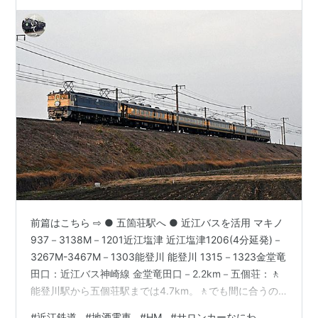
前篇はこちら ⇨ ● 五箇荘駅へ ● 近江バスを活用 マキノ
937－3138M－1201近江塩津 近江塩津1206(4分延発)－
3267M-3467M－1303能登川 能登川 1315－1323金堂竜
田口：近江バス神崎線 金堂竜田口－2.2km－五個荘：🚶
能登川駅から五個荘駅までは4.7km。🚶でも間に合うの
だが後のことを考えて体力を温存した。駅到着後半時間
#
近江鉄道
#
地酒電車
#
HM
#
サロンカーなにわ