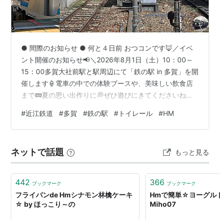
● 間際のお知らせ ● 何と４日前 おつコンです🦊／イベ
ント開催のお知らせ📢＼2026年8月1日（土）10：00～
15：00多賀大社前駅と駅周辺にて「鉄の駅 in 多賀」を開
催します🏮電車の中での体験ブースや、美味しい飲食店
まで🚃夏の思い出作りに💭ぜひ遊びにきてくださいね🦊
pic.twitter.com/3ipu0e3kZw — 近江鉄道（電車）【公
#
近江鉄道
#
多賀
#
鉄の駅
#
トイレール
#
HM
式】@みらいファクトリー (@OHMI_railway) 2026年7月
28日 近江鉄道のHPも同様。毎年のことなのに、何でな
んやろ。 ● 遅い訪問 ● 終了20分前 “すいてつ” は始発で
ネットで話題
もっと見る
近江鉄道入りすることが多い。そうなると会場到着時は
開始前…
442
366
ブックマーク
ブックマーク
フライパンde Hmシナモン林檎ケーキ
Hmで簡単☆ヨーグルト
☆ by ほっこり～の
Miho07