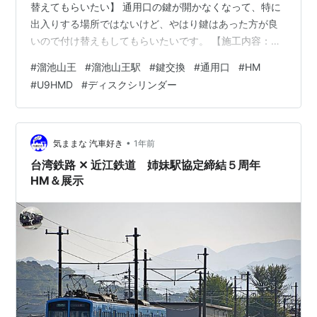
替えてもらいたい】 通用口の鍵が開かなくなって、特に
出入りする場所ではないけど、やはり鍵はあった方が良
いので付け替えもしてもらいたいです。 【施工内容：
MIWAのディスクシリンダー「HM」を「U9HMD-
#
溜池山王
#
溜池山王駅
#
鍵交換
#
通用口
#
HM
176×40」へ】 鍵で開ける事が出来ないとの事でご依頼
#
U9HMD
#
ディスクシリンダー
を受け、原因は錠ケースにある事がわかりましたので、
この錠ケースを破壊して、ラッチ部分を直接操作し開錠
しました。 具体的にはよくある経年劣化で、錠ケース内
のバネが劣化していてドアノブを回しても、ラッチが引
•
気ままな 汽車好き
1年前
っ込まないというものでした。 …
台湾鉄路 ✕ 近江鉄道 姉妹駅協定締結５周年
HM＆展示