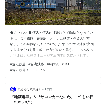
● おさらい ● 何処と何処が姉妹駅？ 姉妹駅となってい
るは「台湾鉄路：萬華駅」と「近江鉄道・多賀大社前
駅」。この姉妹駅云々については “すいてつ” の拙い文面
より本物(？)を見て戴いた方が良いと思う。 この８枚の
パネルは近江鉄道ミュージアム内で記念展示されている
（5/18(日)まで）。なお此処には書かれてないが2014年
#
近江鉄道
#
台湾鉄路
#
姉妹駅
#
HM
に台湾観光協会が「台日同名32駅観光プロモーション」
#
近江鉄道ミュージアム
を実施しており、それを契機に日本の鉄道会社と台鉄と
の提携が盛んとなったのがどうも発端のようだ。 ついで
ながら近江鉄道ミュージアムは5/19(月)に一旦閉館して
5/24(土)にリニューアルオープンする予定。また
•
気ままな 汽車好き
1年前
5/24(土)は…
『地酒電車』＆『サロンカーなにわ』 忙しい日
（2025.3/1）