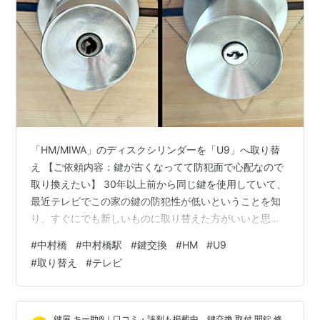
「HM/MIWA」のディスクシリンダーを「U9」へ取り替
え 【ご依頼内容：鍵が古くなってて防犯面で心配なので
取り換えたい】 30年以上前から同じ鍵を使用していて、
最近テレビでこの家の鍵の防犯性が低いということを知
り、すぐにでも新しいものに取り替えた方がいいと思っ
た。 【施工内容：「HM/MIWA」のディスクシリンダー
#
中村橋
#
中村橋駅
#
鍵交換
#
HM
#
U9
を「U9」へ取り替え】 「少し前までは、鍵はほとんどか
#
取り替え
#
テレビ
けてなかったけど、最近はいろんな事件もあり、やっぱ
り時代が変わったんだなぁと思いました。」との事で
す。 現場にて確認したところ、既存の鍵はMIWAの握り
鍵屋 キー助®｜口コミ・評判も掲載中。鍵交換 取付 開錠 修