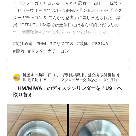
＊ドクターガチャコン＆ てんかく忍者 ＊ 201Ｆ：12/5～
デビュー後１ヶ月で201ＦのHMが『DEBUT』から『ドク
ターガチャコン＆ てんかく忍者』に差し替えられた。結
局『DEBUT』HM姿では土休日には走らず終いだったの
で、地団駄踏んだ方は多かったのでは無かろうか。 一方
『ドクターガチャコン＆ てんかく忍者』HM姿となった
#
近江鉄道
#
HM
#
クリスマス
#
装飾
#
ICOCA
翌日、201Ｆは初の土休日営業に就いている。 “すいてつ”
#
鹿乃
#
ドクターガチャコン
にとっては初の201号車先頭撮り。 （5803レ 長谷野－
大学前 12/6 7:11） 振り返ってもう一枚。 これで201Ｆも
束縛無く走り出したのかと思いきや、相変わらずの状態
鍵屋 キー助®｜口コミ・評判も掲載中。鍵交換 取付 開錠 修
が続いている。なので “すいてつ…
•
理 電子錠 ドアノブ・ドアクローザー交換など
10ヶ月前
「HM/MIWA」のディスクシリンダーを「U9」へ
取り替え