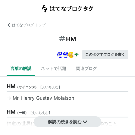
はてなブログ トップ
HM
このタグでブログを書く
言葉の解説
ネットで話題
関連ブログ
HM
(
サイエンス
)
【
えいちえむ
】
→ Mr.
Henry Gustav Molaison
HM
(
一般
)
【
えいちえむ
】
解説の続きを読む
鉄道の世界においては、ヘッドマークの略称のこと。