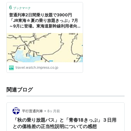
6
ブックマーク
普通列車2日間乗り放題で3900円
「JR東海☆夏の乗り放題きっぷ」7月
～9月に登場。東海道新幹線利用者向
け
travel.watch.impress.co.jp
関連ブログ
•
平行普通列車
8ヶ月前
「秋の乗り放題パス」と「青春18きっぷ」３日用
との価格差の正当性説明についての感想