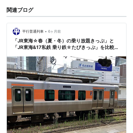
関連ブログ
•
平行普通列車
6ヶ月前
「JR東海☆春（夏・冬）の乗り放題きっぷ」と
「JR東海&17私鉄 乗り鉄☆たびきっぷ」を比較す
る