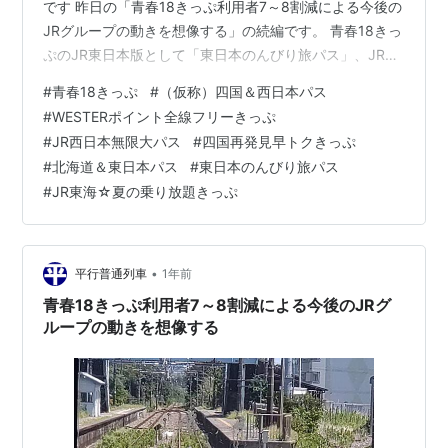
です 昨日の「青春18きっぷ利用者7～8割減による今後の
JRグループの動きを想像する」の続編です。 青春18きっ
ぷのJR東日本版として「東日本のんびり旅パス」、JR東
日本とJR北海道共同として「北海道＆東日本パス」があ
#
青春18きっぷ
#
（仮称）四国＆西日本パス
ります。 JR西日本はどうでしょうか。 「WESTERポイン
#
WESTERポイント全線フリーきっぷ
ト全線フリーきっぷ」が青春18きっぷの役を果たしてい
#
JR西日本無限大パス
#
四国再発見早トクきっぷ
る形ですが、新幹線と特急乗車まで拡大するのはよいと
#
北海道＆東日本パス
#
東日本のんびり旅パス
しても、一定のWESTERポイントを所持していることが
#
JR東海☆夏の乗り放題きっぷ
条件であり、さらに最小ポイントでも購入できるとはい
え高額のた…
•
平行普通列車
1年前
青春18きっぷ利用者7～8割減による今後のJRグ
ループの動きを想像する