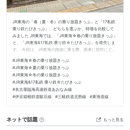
JR東海の「春（夏・冬）の乗り放題きっぷ」と「17私鉄
乗り鉄たびきっぷ」、どちらを選ぶか、特徴を比較して
みました JR東海では、「JR東海☆春の乗り放題きっぷ」
と、「JR東海&17私鉄 乗り鉄☆たびきっぷ」を発売しま
す。 今回は、JR東海の路線に乗る際、両者に切符にどの
ような違いがあるのか、どちらを選んだほうがよいのか
#
JR東海☆春の乗り放題きっぷ
を見てみました。 なお、「JR東海&17私鉄 乗り鉄☆たび
#
JR東海☆夏の乗り放題きっぷ
きっぷ」は、2026年３月までは大井川鐵道を除いた「16
#
JR東海☆冬の乗り放題きっぷ
私鉄」となっていますので、ご了承ください。 「JR東海
#
JR東海&17私鉄 乗り鉄☆たびきっぷ
☆春の乗り放題きっぷ」の特徴 〇期間限定発売 〇「JR
#
名古屋臨海高速鉄道あおなみ線
東海☆春の乗り放題きっぷ」は、2026年2月28日～4月…
#
伊豆箱根鉄道駿豆線
#
三岐鉄道北勢線
#
東海道線
ネットで話題
もっと見る