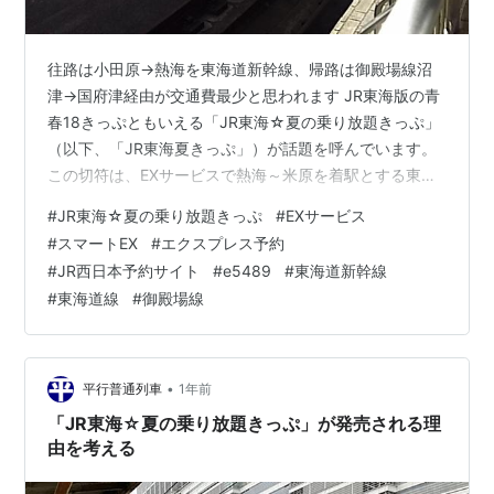
往路は小田原→熱海を東海道新幹線、帰路は御殿場線沼
津→国府津経由が交通費最少と思われます JR東海版の青
春18きっぷともいえる「JR東海☆夏の乗り放題きっぷ」
（以下、「JR東海夏きっぷ」）が話題を呼んでいます。
この切符は、EXサービスで熱海～米原を着駅とする東海
道新幹線を予約することを発売条件としているのが特徴
#
JR東海☆夏の乗り放題きっぷ
#
EXサービス
です。 これは、東京～熱海と新大阪～米原の在来線はJR
#
スマートEX
#
エクスプレス予約
所管でないため、この２区間をJR東海が所管する東海道
#
JR西日本予約サイト
#
e5489
#
東海道新幹線
新幹線に乗ってきてもらって、新幹線下車駅で「JR東海
#
東海道線
#
御殿場線
夏きっぷ」を発券することにより、東京～熱海の在来線
を受け持つJR東日本、同じく新大阪～米原のJR西日本か
ら、JR東海の自社収入に…
•
平行普通列車
1年前
「JR東海☆夏の乗り放題きっぷ」が発売される理
由を考える