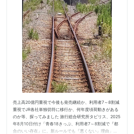
売上高20億円重視で今後も発売継続か、利用者7～8割減
重視でJR各社単独切符に移行か、何年度頃荷動きがある
のか等、探ってみました 旅行総合研究所タビリス、2025
年8月10日付け「青春18きっぷ、利用者7～8割減で『都
合のいい存在』に。新ルールでも『悪くない』理由」を