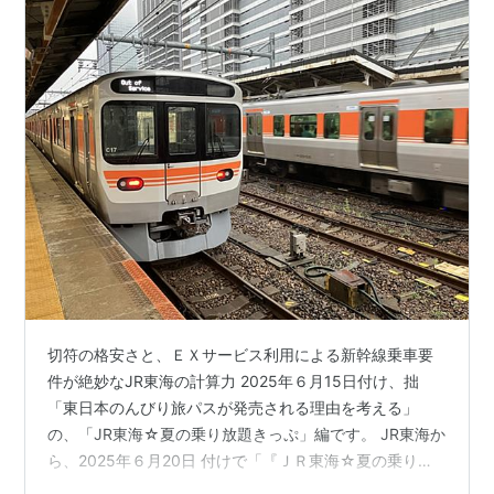
切符の格安さと、ＥＸサービス利用による新幹線乗車要
件が絶妙なJR東海の計算力 2025年６月15日付け、拙
「東日本のんびり旅パスが発売される理由を考える」
の、「JR東海☆夏の乗り放題きっぷ」編です。 JR東海か
ら、2025年６月20日 付けで「『ＪＲ東海☆夏の乗り放
題きっぷ』新発売！ ～今年の夏はＪＲ東海の在来線の旅