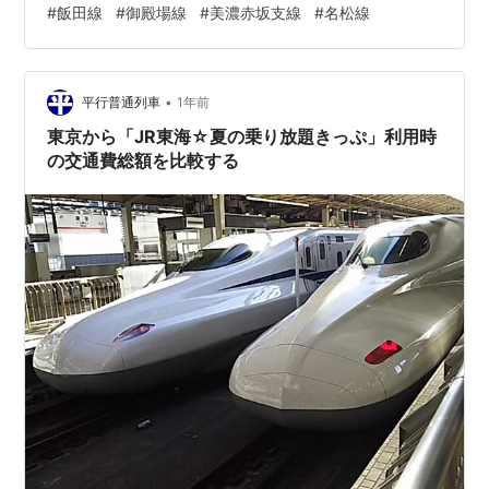
#
飯田線
#
御殿場線
#
美濃赤坂支線
#
名松線
が、東京→東海道線→小田原→新幹線自由席→熱海→フリ
ー区間、２日目は御殿場線経由で国府津から東海道線で
戻ることになります。 しかしながら一般的には、東京→
熱海を東海道新幹線乗車後、熱海か…
•
平行普通列車
1年前
東京から「JR東海☆夏の乗り放題きっぷ」利用時
の交通費総額を比較する