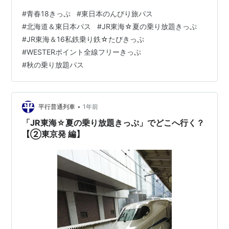
拝読しました。 2024年冬季からの青春18きっぷの新ル
#
青春18きっぷ
#
東日本のんびり旅パス
ール適用による、これまでとの販売枚数及び売り上げ総
#
北海道＆東日本パス
#
JR東海☆夏の乗り放題きっぷ
額の減少を分析した、分かりやすく参考になる内容で
#
JR東海＆16私鉄乗り鉄☆たびきっぷ
す。 記事の一部を引用させていただきます。 （以下引
#
WESTERポイント全線フリーきっぷ
用） まとめると、青春18きっぷは、新ルールになって、
#
秋の乗り放題パス
7～8割の売上げ減少に見舞われたことになります。 近年
の青春18きっぷの…
•
平行普通列車
1年前
「JR東海☆夏の乗り放題きっぷ」でどこへ行く？
【②東京発 編】