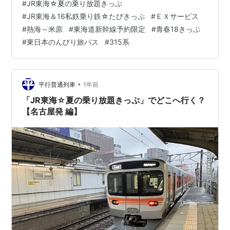
#
JR東海☆夏の乗り放題きっぷ
をおトクに満喫しよう～」のニュースリリースがありま
#
JR東海＆16私鉄乗り鉄☆たびきっぷ
#
ＥＸサービス
した。 「JR東海☆夏の乗り放題きっぷ」（以下、「JR東
#
熱海～米原
#
東海道新幹線予約限定
#
青春18きっぷ
海夏きっぷ」）は、2025年７月19日から９月10日までの
#
東日本のんびり旅パス
#
315系
連続２日間、大人3,900円、こども1,900円で発売されま
す。 JR東海では、従来から「JR東海＆16私鉄乗り鉄☆
た…
•
平行普通列車
1年前
「JR東海☆夏の乗り放題きっぷ」でどこへ行く？
【名古屋発 編】