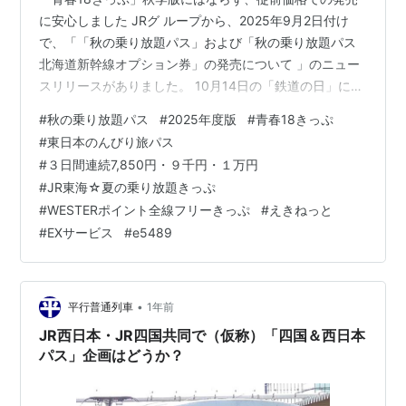
に安心しました JRグ ループから、2025年9月2日付け
で、「「秋の乗り放題パス」および「秋の乗り放題パス
北海道新幹線オプション券」の発売について 」のニュー
スリリースがありました。 10月14日の「鉄道の日」に合
わせて、普通列車の旅を満喫する名目で、2025年10月4
#
秋の乗り放題パス
#
2025年度版
#
青春18きっぷ
日～10月19日の期間内に３日間連続乗車切符として発売
#
東日本のんびり旅パス
されるものです。 価格はこれまでと同様、おとな7,850
#
３日間連続7,850円・９千円・１万円
円 こども 3,920円で継続されました。 2025年度版「秋
#
JR東海☆夏の乗り放題きっぷ
の乗り放題パス」の発売内容を歓迎します 今回の「秋の
#
WESTERポイント全線フリーきっぷ
#
えきねっと
乗り放題パス」発売にあたり、以下の点を評価します。
#
EXサービス
#
e5489
…
•
平行普通列車
1年前
JR西日本・JR四国共同で（仮称）「四国＆西日本
パス」企画はどうか？