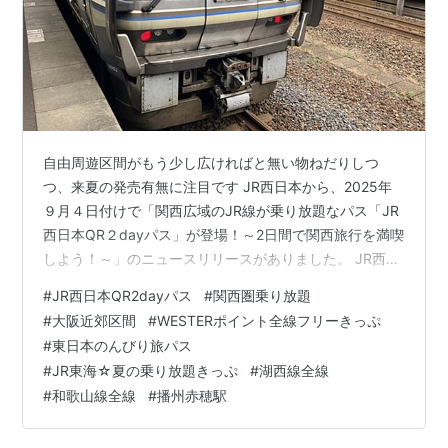
自由周遊区間がもう少し広ければと無い物ねだりしつ
つ、来夏の発売有無に注目です JR西日本から、2025年
９月４日付けで「関西広域のJR線が乗り放題なパス「JR
西日本QR２dayパス」が登場！～2日間で関西旅行を満喫
しよう！～」のニュースリリースがありました。 JR西日
本関西圏路線の普通列車が乗り放題、2025年９月５日～
#
JR西日本QR2dayパス
#
関西圏乗り放題
2026年３月30日までの利用期間で連続２日間有効、大人
#
大阪近郊区間
#
WESTERポイント全線フリーきっぷ
4,000円・小児2,000円でクレジットカード払いです。
#
東日本のんびり旅パス
「KANSAI MaaS」のアプリまたはWEBでの発売で、チケ
#
JR東海☆夏の乗り放題きっぷ
#
湖西線全線
ット画面からQRコードの乗車券を表示させ、QRコード
#
和歌山線全線
#
播州赤穂駅
対応の改札機にかざしての乗降です。 自由周遊区間…