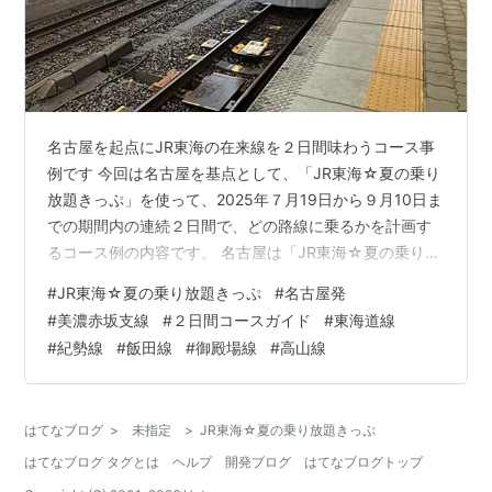
名古屋を起点にJR東海の在来線を２日間味わうコース事
例です 今回は名古屋を基点として、「JR東海☆夏の乗り
放題きっぷ」を使って、2025年７月19日から９月10日ま
での期間内の連続２日間で、どの路線に乗るかを計画す
るコース例の内容です。 名古屋は「JR東海☆夏の乗り放
題きっぷ」（以下、「JR東海夏きっぷ」）フリー区間内
#
JR東海☆夏の乗り放題きっぷ
#
名古屋発
での中心駅ですが、それでもこの切符のルール上、「EX
#
美濃赤坂支線
#
２日間コースガイド
#
東海道線
サービス」により、東海道新幹線で熱海～米原のいずれ
#
紀勢線
#
飯田線
#
御殿場線
#
高山線
かの駅を着駅とする予約が条件となっています。 名古屋
からの場合、最小限でも岐阜羽島または三河安城までの
「EXサービス」予約が必要になります。 名古屋→三河安
はてなブログ
>
未指定
>
JR東海☆夏の乗り放題きっぷ
城で新幹線乗車がポイン…
はてなブログ タグとは
ヘルプ
開発ブログ
はてなブログトップ