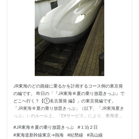
JR東海のどの路線に乗るかを計画するコース例の東京発
の編です。 昨日の「『JR東海☆夏の乗り放題きっぷ』で
どこへ行く？【①名古屋発 編】」の東京発編です。
「JR東海☆夏の乗り放題きっぷ」（以下、「JR東海夏き
っぷ」）のルール上、「EXサービス」により、東海道新
幹線で熱海～米原のいずれかの駅を着駅とする予約が条
#
JR東海☆夏の乗り放題きっぷ
#
１泊２日
件です。 東京から「JR東海夏きっぷ」を使う際、安価さ
#
東海道新幹線東京→熱海
#
紀勢線
#
高山線
にこだわるならば、以前にも書かせていただきました