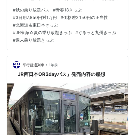
放題パス」発売で気になる「青春18きっぷ」3日用との価
#
秋の乗り放題パス
#
青春18きっぷ
格差、2,150円の正当性は？」を拝読しての話です。
#
3日用7,850円対1万円
#
価格差2,150円の正当性
「秋の乗り放題パス」は、2025年10月4日から10月19日
#
北海道＆東日本きっぷ
を以ってすでに終わっており、今更ここで取り上げても
#
JR東海☆夏の乗り放題きっぷ
#
ぐるっと九州きっぷ
遅すぎることは承知の上でのものです。 何卒ご了承くだ
#
週末乗り放題きっぷ
さい。 記事の一部を引用させていただきます。 （以下引
用） …
•
平行普通列車
1年前
「JR西日本QR2dayパス」発売内容の感想